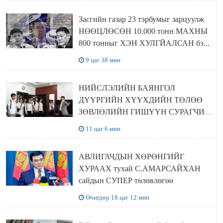
Засгийн газар 23 тэрбумыг зарцуулж
НӨӨЦЛӨСӨН 10.000 тонн МАХНЫ
800 тонныг ХЭН ХУЛГЙАЛСАН бэ...
9 цаг 38 мин
НИЙСЛЭЛИЙН БАЯНГОЛ
ДҮҮРГИЙН ХҮҮХДИЙН ТӨЛӨӨ
ЗӨВЛӨЛИЙН ГИШҮҮН СУРАГЧИД
БОЛОВСРОЛЫН ЯАМАНД
11 цаг 6 мин
ЗОЧИЛЛОО
АВЛИГАЧДЫН ХӨРӨНГИЙГ
ХУРААХ тухай С.АМАРСАЙХАН
сайдын СУПЕР төлөвлөгөө
Өчигдөр 18 цаг 12 мин