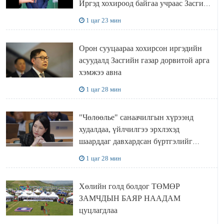
Иргэд хохироод байгаа учраас Засгийн
газар доривтой арга хэмжээ авч
1 цаг 23 мин
ажиллана
Орон сууцаараа хохирсон иргэдийн
асуудалд Засгийн газар дорвитой арга
хэмжээ авна
1 цаг 28 мин
"Чөлөөлье" санаачилгын хүрээнд
худалдаа, үйлчилгээ эрхлэхэд
шаарддаг давхардсан бүртгэлийг
хүчингүй болгох тогтоолын төслийг
1 цаг 28 мин
баталлаа
Хөлийн голд болдог ТӨМӨР
ЗАМЧДЫН БАЯР НААДАМ
цуцлагдлаа