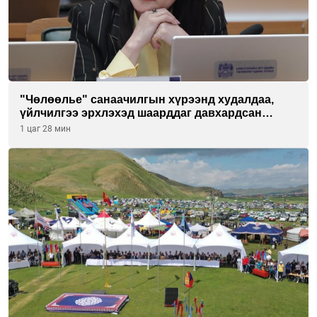
"Чөлөөлье" санаачилгын хүрээнд худалдаа,
үйлчилгээ эрхлэхэд шаарддаг давхардсан
бүртгэлийг хүчингүй болгох тогтоолын төслийг
1 цаг 28 мин
баталлаа