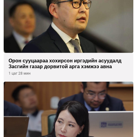
Орон сууцаараа хохирсон иргэдийн асуудалд
Засгийн газар дорвитой арга хэмжээ авна
1 цаг 28 мин