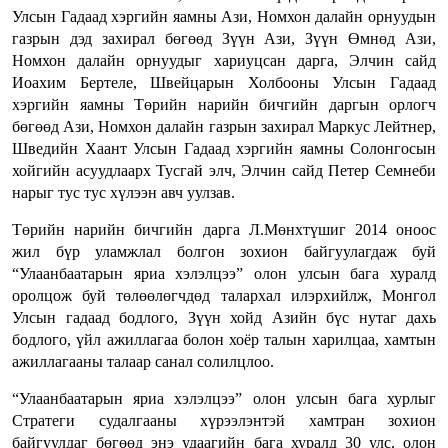
Улсын Гадаад хэргийн яамны Ази, Номхон далайн орнуудын
газрын дэд захирал бөгөөд Зүүн Ази, Зүүн Өмнөд Ази,
Номхон далайн орнуудыг хариуцсан дарга, Элчин сайд
Иоахим Бертеле, Швейцарын Холбооны Улсын Гадаад
хэргийн яамны Төрийн нарийн бичгийн даргын орлогч
бөгөөд Ази, Номхон далайн газрын захирал Маркус Лейтнер,
Шведийн Хаант Улсын Гадаад хэргийн яамны Солонгосын
хойгийн асуудлаарх Тусгай элч, Элчин сайд Петер Семнеби
нарыг тус тус хүлээн авч уулзав.
Төрийн нарийн бичгийн дарга Л.Мөнхтүшиг 2014 оноос
жил бүр уламжлал болгон зохион байгуулагдаж буй
“Улаанбаатарын яриа хэлэлцээ” олон улсын бага хуралд
оролцож буй төлөөлөгчдөд талархал илэрхийлж, Монгол
Улсын гадаад бодлого, Зүүн хойд Азийн бүс нутаг дахь
бодлого, үйл ажиллагаа болон хоёр талын харилцаа, хамтын
ажиллагааны талаар санал солилцлоо.
“Улаанбаатарын яриа хэлэлцээ” олон улсын бага хурлыг
Стратеги судалгааны хүрээлэнтэй хамтран зохион
байгуулдаг бөгөөд энэ удаагийн бага хуралд 30 улс, олон