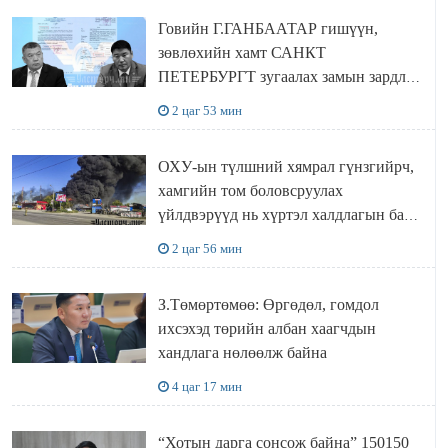
Говийн Г.ГАНБААТАР гишүүн,
зөвлөхийн хамт САНКТ
ПЕТЕРБУРГТ зугаалах замын зардлаа
“ИНҮТ” ТӨХХК даажээ
2 цаг 53 мин
ОХУ-ын түлшний хямрал гүнзгийрч,
хамгийн том боловсруулах
үйлдвэрүүд нь хүртэл халдлагын бай
болов
2 цаг 56 мин
З.Төмөртөмөө: Өргөдөл, гомдол
ихсэхэд төрийн албан хаагчдын
хандлага нөлөөлж байна
4 цаг 17 мин
“Хотын дарга сонсож байна” 150150