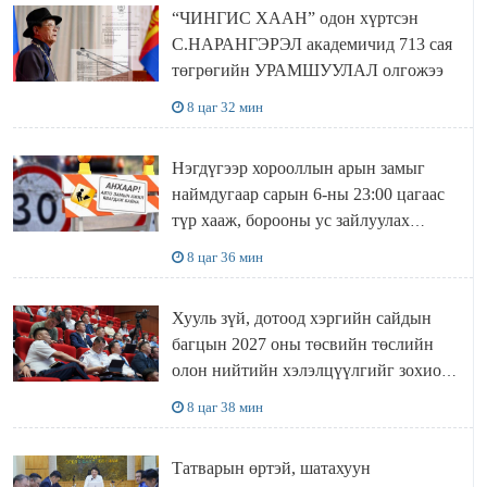
“ЧИНГИС ХААН” одон хүртсэн
С.НАРАНГЭРЭЛ академичид 713 сая
төгрөгийн УРАМШУУЛАЛ олгожээ
8 цаг 32 мин
Нэгдүгээр хорооллын арын замыг
наймдугаар сарын 6-ны 23:00 цагаас
түр хааж, борооны ус зайлуулах
шугамын хөндлөн сэтэлгээ хийнэ
8 цаг 36 мин
Хууль зүй, дотоод хэргийн сайдын
багцын 2027 оны төсвийн төслийн
олон нийтийн хэлэлцүүлгийг зохион
байгууллаа
8 цаг 38 мин
Татварын өртэй, шатахуун