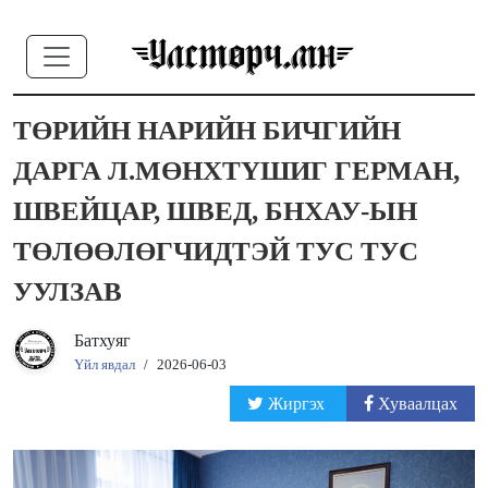
ТӨРИЙН НАРИЙН БИЧГИЙН
ДАРГА Л.МӨНХТҮШИГ ГЕРМАН,
ШВЕЙЦАР, ШВЕД, БНХАУ-ЫН
ТӨЛӨӨЛӨГЧИДТЭЙ ТУС ТУС
УУЛЗАВ
Батхуяг
Үйл явдал
/
2026-06-03
Жиргэх
Хуваалцах