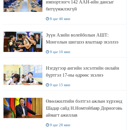
импортлогч 142 ААН-ийн дансыг
битүүмжлэхгүй
8 цаг 46 мин
Зүүн Азийн волейболын АШТ:
Монголын шигшээ ялалтаар эхэллээ
9 цаг 10 мин
Нэгдүгээр ангийн элсэлтийн онлайн
бүртгэл 17-ны өдрөөс эхэлнэ
9 цаг 15 мин
Өвөлжилтийн бэлтгэл ажлын хүрээнд
Шадар сайд Н.Номтойбаяр Дорноговь
аймагт ажиллав
9 цаг 28 мин