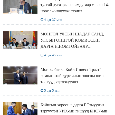
тусгай дугаарыг наймдугаар сарын 14-
нөөс ажиллуулж эхэлнэ
4 цаг 37 мин
МОНГОЛ УЛСЫН ШАДАР САЙД,
УЛСЫН ОНЦГОЙ КОМИССЫН
ДАРГА Н.НОМТОЙБАЯР
ӨМНӨГОВЬ АЙМАГТ
4 цаг 45 мин
АЖИЛЛАЛАА
Монголбанк “Койн Инвест Траст”
компанитай дурсгалын зоосны шинэ
төслүүд хэрэгжүүлнэ
5 цаг 5 мин
Байнгын хорооны дарга Г.Тэмүүлэн
тэргүүтэй УИХ-ын гишүүд БНСУ-ын