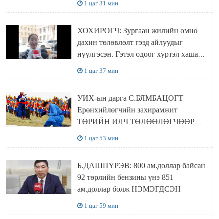
1 цаг 31 мин
ХОХИРОГЧ: Зургаан жилийн өмнө
дахин төлөвлөлт гээд айлуудыг
нүүлгэсэн. Гэтэл одоог хүртэл хашаа
байшин ч байхгүй, орон сууц ч
1 цаг 37 мин
байхгүй хаана амьдрахаа мэдэхгүй явж
байна
УИХ-ын дарга С.БЯМБАЦОГТ
Ерөнхийлөгчийн захирамжит
ТӨРИЙН ИЛЧ ТӨЛӨӨЛӨГЧӨӨР
Сутай хайрханы тахилгад оролцжээ
1 цаг 53 мин
Б.ДАШПҮРЭВ: 800 ам.доллар байсан
92 төрлийн бензины үнэ 851
ам.доллар болж НЭМЭГДСЭН
1 цаг 59 мин