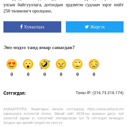
улсын байгууллага, дотоодын эрдэмтэн судлаач зэрэг нийт
250 төлөөлөгч оролцоно.
Хуваалцах
Жиргэх
Энэ мэдээ танд ямар санагдав?
0
0
0
0
0
0
Сэтгэгдэл:
Таны IP: (216.73.216.174)
АНХААРУУЛГА: Уншигчдын бичсэн сэтгэгдэлд https://www.ulsturch.mn
хариуцлага хүлээхгүй болно. Манай сайт ХХЗХ-ны журмын дагуу зүй
зохисгүй зарим үг, хэллэгийг хязгаарласан тул Та сэтгэгдэл бичихдээ
бусдын эрх ашгийг хүндэтгэн үзнэ үү.