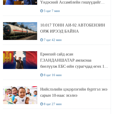
Үндэсний Ассамблейн гишүүдийг
хүлээн авч уулзав
5 цаг 7 мин
10.017 ТОНН АИ-92 АВТОБЕНЗИН
ОРЖ ИРЭЭД БАЙНА
7 цаг 42 мин
Ерөнхий сайд асан
Г.ЗАНДАНШАТАР амласнаа
биелүүлж ЕБС-ийн сурагчдад өгөх 10.
МЯНГАН ШАТРАА хүлээн авчээ
8 цаг 16 мин
Нийслэлийн цэцэрлэгийн бүртгэл энэ
сарын 10-наас эхэлнэ
8 цаг 27 мин