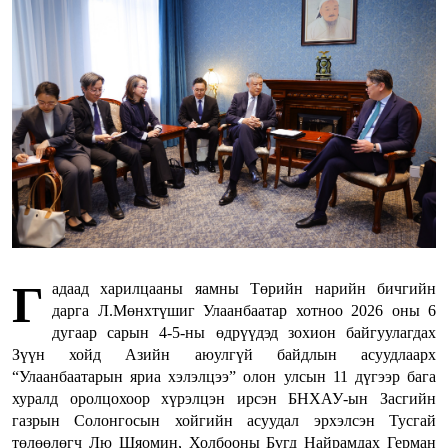
Г
адаад харилцааны яамны Төрийн нарийн бичгийн
дарга Л.Мөнхтүшиг Улаанбаатар хотноо 2026 оны 6
дугаар сарын 4-5-ны өдрүүдэд зохион байгуулагдах
Зүүн хойд Азийн аюулгүй байдлын асуудлаарх
“Улаанбаатарын яриа хэлэлцээ” олон улсын 11 дүгээр бага
хуралд оролцохоор хүрэлцэн ирсэн БНХАУ-ын Засгийн
газрын Солонгосын хойгийн асуудал эрхэлсэн Тусгай
төлөөлөгч Лю Шяомин, Холбооны Бүгд Найрамдах Герман