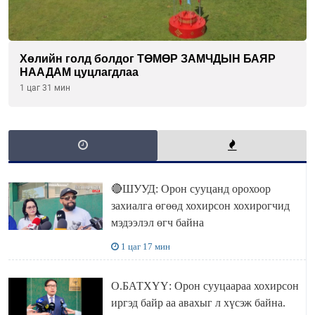
Хөлийн голд болдог ТӨМӨР ЗАМЧДЫН БАЯР
НААДАМ цуцлагдлаа
1 цаг 31 мин
🔴ШУУД: Орон сууцанд орохоор
захиалга өгөөд хохирсон хохирогчид
мэдээлэл өгч байна
1 цаг 17 мин
О.БАТХҮҮ: Орон сууцаараа хохирсон
иргэд байр аа авахыг л хүсэж байна.