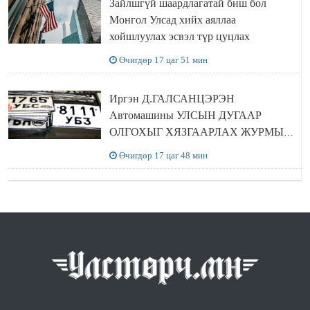
Зайлшгүй шаардлагатай биш бол
Монгол Улсад хийх аяллаа
хойшлуулах эсвэл түр цуцлах
Өчигдөр 17 цаг 51 мин
Иргэн Д.ГАЛСАНЦЭРЭН
Автомашины УЛСЫН ДУГААР
ОЛГОХЫГ ХЯЗГААРЛАХ ЖУРМЫГ
ЦУЦЛУУЛАХ санал гаргажээ
Өчигдөр 17 цаг 48 мин