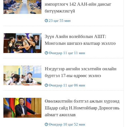
импортлогч 142 ААН-ийн дансыг
битүүмжлэхгүй
23 цаг 55 мин
Зүүн Азийн волейболын АШТ:
Монголын шигшээ ялалтаар эхэллээ
Өчигдөр 11 цаг 11 мин
Нэгдүгээр ангийн элсэлтийн онлайн
бүртгэл 17-ны өдрөөс эхэлнэ
Өчигдөр 11 цаг 06 мин
Өвөлжилтийн бэлтгэл ажлын хүрээнд
Шадар сайд Н.Номтойбаяр Дорноговь
аймагт ажиллав
Өчигдөр 10 цаг 52 мин