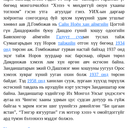
бөгөөд монголчилбол “Хэзээ ч мөхдөггүй оюун ухааны
тоглоом” гэсэн утга агуулдаг гэнэ. УИХ-ын даргаар
хоёронтаа сонгогдоод буй эрхэм хүмүүний удам угшлыг
хөөвөл аав Д.Гомбожав нь
Сайн Ноён хан аймгийн
Цогтой
гүн Дашдоржийн буюу Дашдоо гүний хошуу одоогийн
Баянхонгор аймгийн
Галуут сум
ын туслах тайж
Сумаагарьдын хүү Норов
тайжийн
отгон хүү бөгөөд
1934
онд
төрсөн аж. Гомбожавыг гурван настай байхад 1937 онд
эцэг тайж Норов зуурдаар нас барснаар, ойрын төрөл
Дамдинжав хэмээх лам хүн өргөн авч өсгөсөн байна.
Занданшатарын эжий О.Дашзэвэг мөн хошууны уугуул Орос
хэмээх хувраг хүний ууган охин болж
1937 онд
төрсөн
байдаг. Тэд
1958 онд
ханилан сууж, зургаан хүүхэд төрүүлж
өсгөсний тавдахь нь ирээдүйн нэрт улстөрч Занданшатар юм
байна. Занданшатар хэдийгээр Их Монгол Улсыг үндэслэгч
аугаа их Чингис хааны удмын цус судсан дотуур нь гүйж
байгаа ч зарим нэгэн шиг үүнийгээ дөвийлгөн “Би цагаан
ястан”, “Тэнгэр язгууртан” гэх мэтээр хэзээ ч омойтдоггүйг
ард түмэн бэлээхнээ мэддэг болжээ.