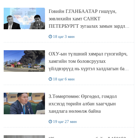
Говийн Г.ГАНБААТАР гишүүн,
зөвлөхийн хамт САНКТ
ПЕТЕРБУРГТ зугаалах замын зардлаа
“ИНҮТ” ТӨХХК даажээ
18 цаг 3 мин
ОХУ-ын түлшний хямрал гүнзгийрч,
хамгийн том боловсруулах
үйлдвэрүүд нь хүртэл халдлагын бай
болов
18 цаг 6 мин
З.Төмөртөмөө: Өргөдөл, гомдол
ихсэхэд төрийн албан хаагчдын
хандлага нөлөөлж байна
19 цаг 27 мин