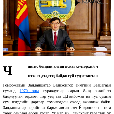
Ч
ингис богдын алтан ясны хэлтэрхий ч
цээжээ дэлдээд байдагг
ү
й
г
ү
дэс
зантан
Гомбожавын Занданшатар Баянхонгор аймгийн Баацагаан
суманд
1970 оны
гуравдугаар сарын 8-нд ээжийгээ
баярлуулан төржээ. Тэр үед аав Д.Гомбожав нь тус сумын
сум нэгдлийн даргаар томилогдон очоод ажиллаж байж.
Занданшатар нэрийг эх барьж авсан эмч Ёндонцоо нь ном
харж байгаад өгсөн гэдэг. Уг нэр нь санскрит гаралтай үг