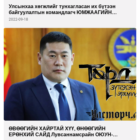
Улсынхаа хөгжлийг тунхагласан их бүтээн
байгуулалтын командлагч ЮМЖААГИЙН
ЦЭДЭНБАЛ
2022-09-18
ӨВӨӨГИЙН ХАЙРТАЙ ХҮҮ, ӨНӨӨГИЙН
ЕРӨНХИЙ САЙД Лувсаннамсрайн ОЮУН-