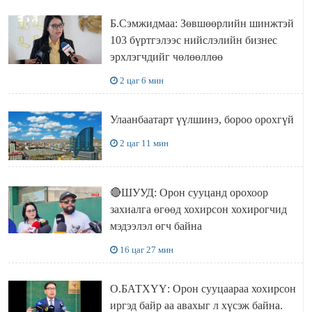
Б.Сэмжидмаа: Зөвшөөрлийн шинжтэй
103 бүртгэлээс нийслэлийн бизнес
эрхлэгчдийг чөлөөллөө
2 цаг 6 мин
Улаанбаатарт үүлшинэ, бороо орохгүй
2 цаг 11 мин
🔴ШУУД: Орон сууцанд орохоор
захиалга өгөөд хохирсон хохирогчид
мэдээлэл өгч байна
16 цаг 27 мин
О.БАТХҮҮ: Орон сууцаараа хохирсон
иргэд байр аа авахыг л хүсэж байна.