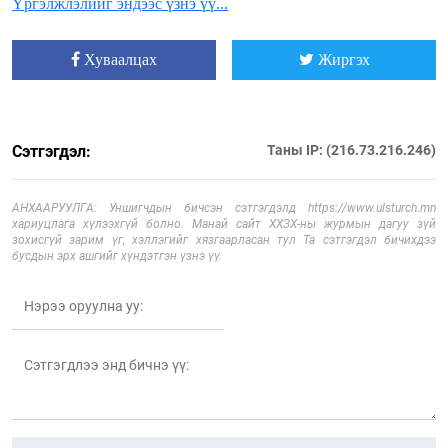
Үргэлжлэлийг эндээс үзнэ үү...
Хуваалцах
Жиргэх
Сэтгэгдэл:
Таны IP: (216.73.216.246)
АНХААРУУЛГА: Уншигчдын бичсэн сэтгэгдэлд https://www.ulsturch.mn
хариуцлага хүлээхгүй болно. Манай сайт ХХЗХ-ны журмын дагуу зүй
зохисгүй зарим үг, хэллэгийг хязгаарласан тул Та сэтгэгдэл бичихдээ
бусдын эрх ашгийг хүндэтгэн үзнэ үү.