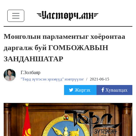
Монголын парламентыг хоёронтаа
даргалж буй ГОМБОЖАВЫН
ЗАНДАНШАТАР
Г.Золбаяр
"Төрд зүтгэсэн эрхмүүд" нэвтрүүлэг
/
2021-06-15
Жиргэх
Хуваалцах