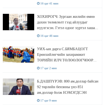
16 цаг 41 мин
ХОХИРОГЧ: Зургаан жилийн өмнө
дахин төлөвлөлт гээд айлуудыг
нүүлгэсэн. Гэтэл одоог хүртэл хашаа
байшин ч байхгүй, орон сууц ч
16 цаг 46 мин
байхгүй хаана амьдрахаа мэдэхгүй явж
байна
УИХ-ын дарга С.БЯМБАЦОГТ
Ерөнхийлөгчийн захирамжит
ТӨРИЙН ИЛЧ ТӨЛӨӨЛӨГЧӨӨР
Сутай хайрханы тахилгад оролцжээ
17 цаг 2 мин
Б.ДАШПҮРЭВ: 800 ам.доллар байсан
92 төрлийн бензины үнэ 851
ам.доллар болж НЭМЭГДСЭН
17 цаг 9 мин