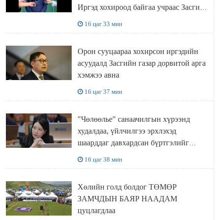
Иргэд хохироод байгаа учраас Засгийн
газар доривтой арга хэмжээ авч
16 цаг 33 мин
ажиллана
Орон сууцаараа хохирсон иргэдийн
асуудалд Засгийн газар дорвитой арга
хэмжээ авна
16 цаг 37 мин
"Чөлөөлье" санаачилгын хүрээнд
худалдаа, үйлчилгээ эрхлэхэд
шаарддаг давхардсан бүртгэлийг
хүчингүй болгох тогтоолын төслийг
16 цаг 38 мин
баталлаа
Хөлийн голд болдог ТӨМӨР
ЗАМЧДЫН БАЯР НААДАМ
цуцлагдлаа