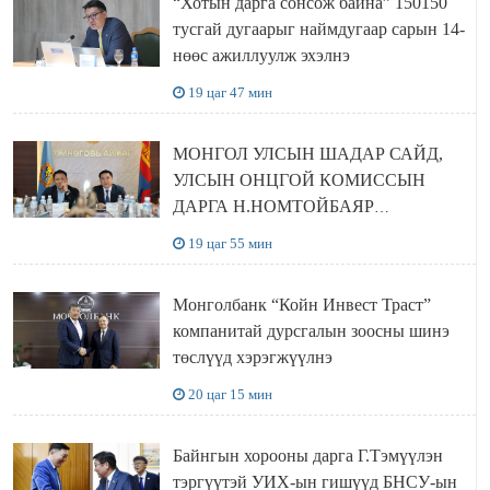
“Хотын дарга сонсож байна” 150150
тусгай дугаарыг наймдугаар сарын 14-
нөөс ажиллуулж эхэлнэ
19 цаг 47 мин
МОНГОЛ УЛСЫН ШАДАР САЙД,
УЛСЫН ОНЦГОЙ КОМИССЫН
ДАРГА Н.НОМТОЙБАЯР
ӨМНӨГОВЬ АЙМАГТ
19 цаг 55 мин
АЖИЛЛАЛАА
Монголбанк “Койн Инвест Траст”
компанитай дурсгалын зоосны шинэ
төслүүд хэрэгжүүлнэ
20 цаг 15 мин
Байнгын хорооны дарга Г.Тэмүүлэн
тэргүүтэй УИХ-ын гишүүд БНСУ-ын