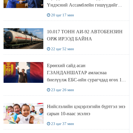
Үндэсний Ассамблейн гишүүдийг
хүлээн авч уулзав
20 цаг 17 мин
10.017 ТОНН АИ-92 АВТОБЕНЗИН
ОРЖ ИРЭЭД БАЙНА
22 цаг 52 мин
Ерөнхий сайд асан
Г.ЗАНДАНШАТАР амласнаа
биелүүлж ЕБС-ийн сурагчдад өгөх 10.
МЯНГАН ШАТРАА хүлээн авчээ
23 цаг 26 мин
Нийслэлийн цэцэрлэгийн бүртгэл энэ
сарын 10-наас эхэлнэ
23 цаг 37 мин