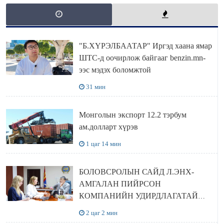
"Б.ХҮРЭЛБААТАР" Иргэд хаана ямар
ШТС-д оочирлож байгааг benzin.mn-
ээс мэдэх боломжтой
31 мин
Монголын экспорт 12.2 тэрбум
ам.долларт хүрэв
1 цаг 14 мин
БОЛОВСРОЛЫН САЙД Л.ЭНХ-
АМГАЛАН ПИЙРСОН
КОМПАНИЙН УДИРДЛАГАТАЙ
УУЛЗЛАА
2 цаг 2 мин