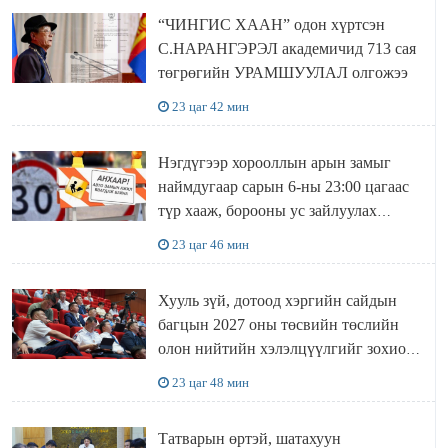
“ЧИНГИС ХААН” одон хүртсэн
С.НАРАНГЭРЭЛ академичид 713 сая
төгрөгийн УРАМШУУЛАЛ олгожээ
23 цаг 42 мин
Нэгдүгээр хорооллын арын замыг
наймдугаар сарын 6-ны 23:00 цагаас
түр хааж, борооны ус зайлуулах
шугамын хөндлөн сэтэлгээ хийнэ
23 цаг 46 мин
Хууль зүй, дотоод хэргийн сайдын
багцын 2027 оны төсвийн төслийн
олон нийтийн хэлэлцүүлгийг зохион
байгууллаа
23 цаг 48 мин
Татварын өртэй, шатахуун