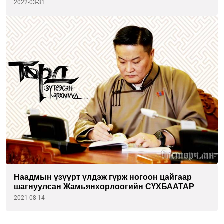
ЭРДЭНЭ
2022-03-31
Наадмын үзүүрт үлдэж гүрж ногоон цайгаар
шагнуулсан Жамьянхорлоогийн СҮХБААТАР
2021-08-14