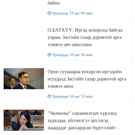
байна
Уржигдар 19 цаг 04 мин
О.БАТХҮҮ: Иргэд хохироод байгаа
учраас Засгийн газар доривтой арга
хэмжээ авч ажиллана
Уржигдар 18 цаг 58 мин
Орон сууцаараа хохирсон иргэдийн
асуудалд Засгийн газар дорвитой арга
хэмжээ авна
Уржигдар 18 цаг 53 мин
"Чөлөөлье" санаачилгын хүрээнд
худалдаа, үйлчилгээ эрхлэхэд
шаарддаг давхардсан бүртгэлийг
хүчингүй болгох тогтоолын төслийг