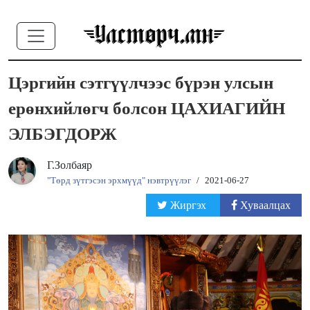
Цэргийн сэтгүүлчээс бүрэн улсын
ерөнхийлөгч болсон ЦАХИАГИЙН
ЭЛБЭГДОРЖ
Г.Золбаяр
"Төрд зүтгэсэн эрхмүүд" нэвтрүүлэг
/
2021-06-27
Жиргэх
Хуваалцах