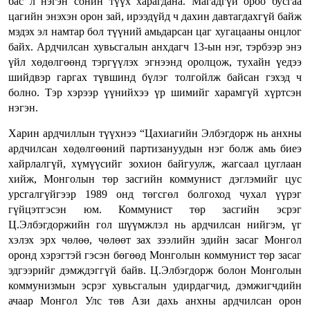
бас л нэгэн сонин түүх харагдана. Магадгүй ороо бусгаа
цагийн энэхэн орон зай, ирээдүйд ч дахин давтагдахгүй байж
мэдэх эл намтар бол түүний амьдарсан цаг хугацааны онцлог
байх. Ардчилсан хувьсгалын анхдагч 13-ын нэг, тэрбээр энэ
үйл хөдөлгөөнд тэргүүлэх эгнээнд оролцож, тухайн үедээ
шийдвэр гаргах түвшинд бүлэг толгойлж байсан гэхэд ч
болно. Тэр хэрээр үүнийхээ үр шимийг харамгүй хүртсэн
нэгэн.
Харин ардчиллын түүхнээ “Цахиагийн Элбэгдорж нь анхны
ардчилсан хөдөлгөөний партизануудын нэг болж амь биеэ
хайрлалгүй, хүмүүсийг зохион байгуулж, жагсаал цуглаан
хийж, Монголын төр засгийн коммунист дэглэмийг цус
урсгалгүйгээр 1989 онд төгсгөл болгоход чухал үүрэг
гүйцэтгэсэн юм. Коммунист төр засгийн эсрэг
Ц.Элбэгдоржийн гол шүүмжлэл нь ардчилсан нийгэм, үг
хэлэх эрх чөлөө, чөлөөт зах зээлийн эдийн засаг Монгол
оронд хэрэгтэй гэсэн бөгөөд Монголын коммунист төр засаг
эдгээрийг дэмждэггүй байв. Ц.Элбэгдорж болон Монголын
коммунизмын эсрэг хувьсгалын удирдагчид, дэмжигчдийн
ачаар Монгол Улс төв Ази дахь анхны ардчилсан орон