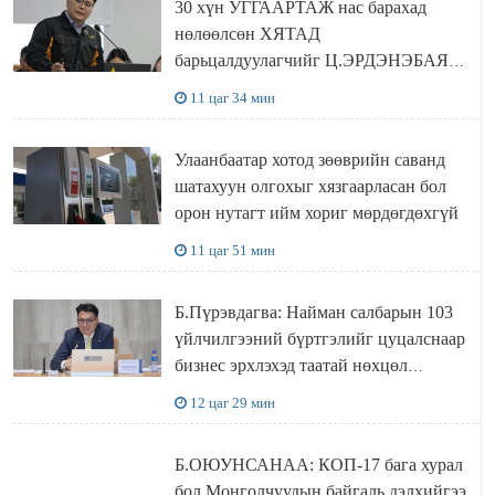
30 хүн УГГААРТАЖ нас барахад
нөлөөлсөн ХЯТАД
барьцалдуулагчийг Ц.ЭРДЭНЭБАЯР
захирал дахин худалдаж авахаар
11 цаг 34 мин
болжээ
Улаанбаатар хотод зөөврийн саванд
шатахуун олгохыг хязгаарласан бол
орон нутагт ийм хориг мөрдөгдөхгүй
11 цаг 51 мин
Б.Пүрэвдагва: Найман салбарын 103
үйлчилгээний бүртгэлийг цуцалснаар
бизнес эрхлэхэд таатай нөхцөл
бүрдэнэ
12 цаг 29 мин
Б.ОЮУНСАНАА: КОП-17 бага хурал
бол Монголчуудын байгаль дэлхийгээ