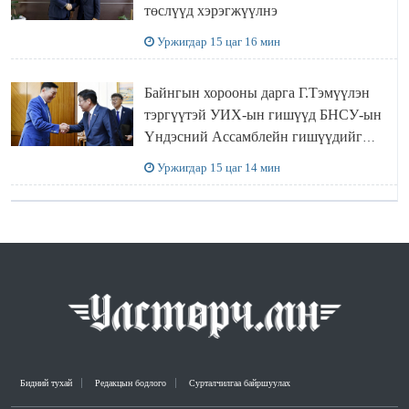
төслүүд хэрэгжүүлнэ
Уржигдар 15 цаг 16 мин
Байнгын хорооны дарга Г.Тэмүүлэн
тэргүүтэй УИХ-ын гишүүд БНСУ-ын
Үндэсний Ассамблейн гишүүдийг
хүлээн авч уулзав
Уржигдар 15 цаг 14 мин
Бидний тухай
Редакцын бодлого
Сурталчилгаа байршуулах