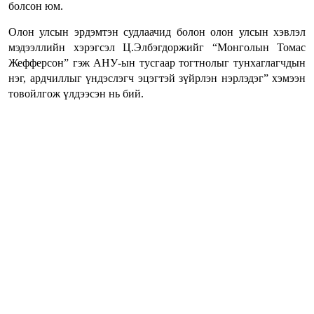
болсон юм.
Олон улсын эрдэмтэн судлаачид болон олон улсын хэвлэл
мэдээллийн хэрэгсэл Ц.Элбэгдоржийг “Монголын Томас
Жефферсон” гэж АНУ-ын тусгаар тогтнолыг тунхаглагчдын
нэг, ардчиллыг үндэслэгч эцэгтэй зүйрлэн нэрлэдэг” хэмээн
товойлгож үлдээсэн нь бий.