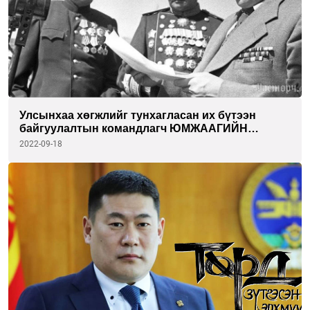
Улсынхаа хөгжлийг тунхагласан их бүтээн
байгуулалтын командлагч ЮМЖААГИЙН
ЦЭДЭНБАЛ
2022-09-18