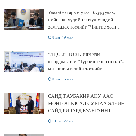
Улаанбаатарын утааг бууруулах,
нийслэлчүүдийн эрүүл мэндийг
хамгаалах төслийг “Чингис хаан
баялгийн сан нэгдэл” ХХК-тай
8 цаг 49 мин
хамтран хэрэгжүүлнэ
"ДЦС-3” ТӨХК-ийн нэн
шаардлагатай “Турбингенератор-5”-
ын шинэчлэлийн төсвийг
шийдвэрлэхээр болов
8 цаг 56 мин
САЙД Т.АУБАКИР АНУ-ААС
МОНГОЛ УЛСАД СУУГАА ЭЛЧИН
САЙД РИЧАРД БУАНГАНЫГ
ХҮЛЭЭН АВЧ УУЛЗЛАА
11 цаг 27 мин