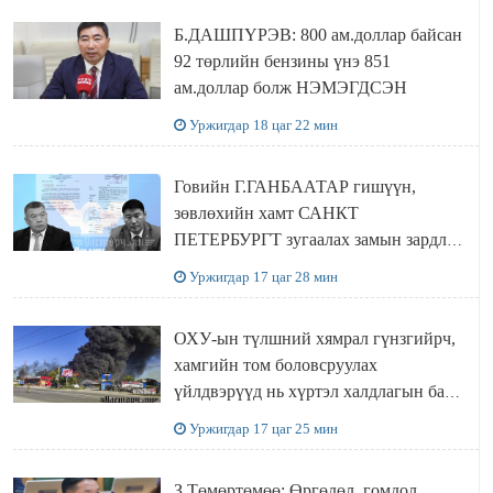
Б.ДАШПҮРЭВ: 800 ам.доллар байсан
92 төрлийн бензины үнэ 851
ам.доллар болж НЭМЭГДСЭН
Уржигдар 18 цаг 22 мин
Говийн Г.ГАНБААТАР гишүүн,
зөвлөхийн хамт САНКТ
ПЕТЕРБУРГТ зугаалах замын зардлаа
“ИНҮТ” ТӨХХК даажээ
Уржигдар 17 цаг 28 мин
ОХУ-ын түлшний хямрал гүнзгийрч,
хамгийн том боловсруулах
үйлдвэрүүд нь хүртэл халдлагын бай
болов
Уржигдар 17 цаг 25 мин
З.Төмөртөмөө: Өргөдөл, гомдол