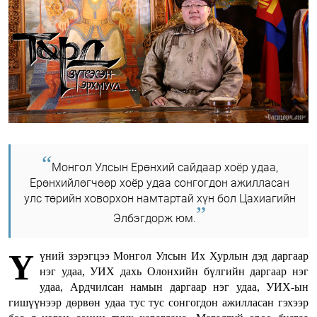
Монгол Улсын Ерөнхий сайдаар хоёр удаа,
Ерөнхийлөгчөөр хоёр удаа сонгогдон ажилласан
улс төрийн ховорхон намтартай хүн бол Цахиагийн
Элбэгдорж юм.
Ү
үний зэрэгцээ Монгол Улсын Их Хурлын дэд даргаар
нэг удаа, УИХ дахь Олонхийн бүлгийн даргаар нэг
удаа, Ардчилсан намын даргаар нэг удаа, УИХ-ын
гишүүнээр дөрвөн удаа тус тус сонгогдон ажилласан гэхээр