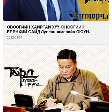
ӨВӨӨГИЙН ХАЙРТАЙ ХҮҮ, ӨНӨӨГИЙН
ЕРӨНХИЙ САЙД Лувсаннамсрайн ОЮУН-
ЭРДЭНЭ
2022-03-31