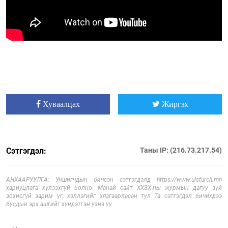
Хуваалцах
Жиргэх
Сэтгэгдэл:
Таны IP: (216.73.217.54)
АНХААРУУЛГА: Уншигчдын бичсэн сэтгэгдэлд https://www.ulsturch.mn
хариуцлага хүлээхгүй болно. Манай сайт ХХЗХ-ны журмын дагуу зүй
зохисгүй зарим үг, хэллэгийг хязгаарласан тул Та сэтгэгдэл бичихдээ
бусдын эрх ашгийг хүндэтгэн үзнэ үү.