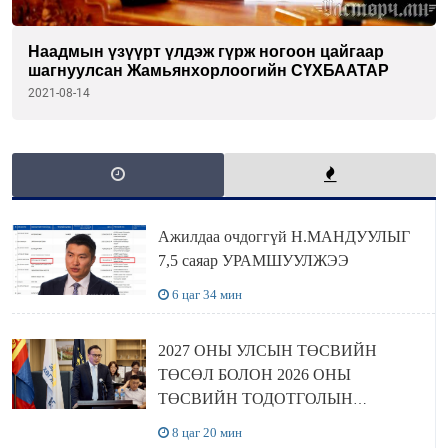
Наадмын үзүүрт үлдэж гүрж ногоон цайгаар
шагнуулсан Жамьянхорлоогийн СҮХБААТАР
2021-08-14
Ажилдаа очдоггүй Н.МАНДУУЛЫГ
7,5 саяар УРАМШУУЛЖЭЭ
6 цаг 34 мин
2027 ОНЫ УЛСЫН ТӨСВИЙН
ТӨСӨЛ БОЛОН 2026 ОНЫ
ТӨСВИЙН ТОДОТГОЛЫН
ТӨСЛИЙН ОЛОН НИЙТИЙН
8 цаг 20 мин
ХЭЛЭЛЦҮҮЛЭГ БОЛЛОО