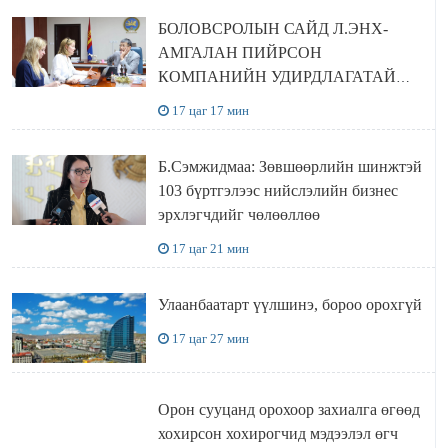
БОЛОВСРОЛЫН САЙД Л.ЭНХ-
АМГАЛАН ПИЙРСОН
КОМПАНИЙН УДИРДЛАГАТАЙ
УУЛЗЛАА
17 цаг 17 мин
Б.Сэмжидмаа: Зөвшөөрлийн шинжтэй
103 бүртгэлээс нийслэлийн бизнес
эрхлэгчдийг чөлөөллөө
17 цаг 21 мин
Улаанбаатарт үүлшинэ, бороо орохгүй
17 цаг 27 мин
Орон сууцанд орохоор захиалга өгөөд
хохирсон хохирогчид мэдээлэл өгч