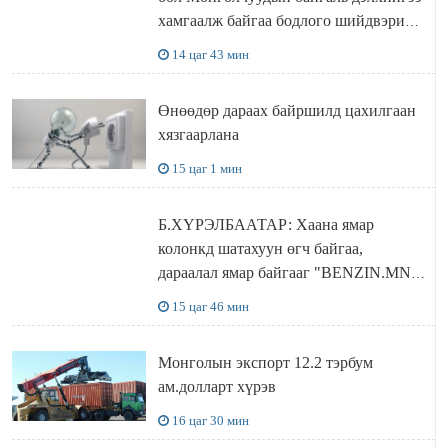
хамгаалж байгаа бодлого шийдвэрийг
ДЭЛХИЙД СУРТАЛЧИЛАХ гол
14 цаг 43 мин
бодлого
Өнөөдөр дараах байршилд цахилгаан
хязгаарлана
15 цаг 1 мин
Б.ХҮРЭЛБААТАР: Хаана ямар
колонкд шатахуун өгч байгаа,
дараалал ямар байгааг "BENZIN.MN”
сайтаас харах боломжтой
15 цаг 46 мин
Монголын экспорт 12.2 тэрбум
ам.долларт хүрэв
16 цаг 30 мин