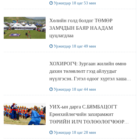
Уржигдар 18 цаг 53 мин
баталлаа
Хөлийн голд болдог ТӨМӨР
ЗАМЧДЫН БАЯР НААДАМ
цуцлагдлаа
Уржигдар 18 цаг 49 мин
ХОХИРОГЧ: Зургаан жилийн өмнө
дахин төлөвлөлт гээд айлуудыг
нүүлгэсэн. Гэтэл одоог хүртэл хашаа
байшин ч байхгүй, орон сууц ч
Уржигдар 18 цаг 44 мин
байхгүй хаана амьдрахаа мэдэхгүй явж
байна
УИХ-ын дарга С.БЯМБАЦОГТ
Ерөнхийлөгчийн захирамжит
ТӨРИЙН ИЛЧ ТӨЛӨӨЛӨГЧӨӨР
Сутай хайрханы тахилгад оролцжээ
Уржигдар 18 цаг 28 мин