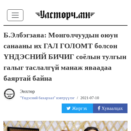
Б.Элбэгзаяа: Монголчуудын оюун
санааны их ГАЛ ГОЛОМТ болсон
ҮНДЭСНИЙ БИЧИГ соёлын тулгын
галыг таслалгүй манаж яваадаа
баяртай байна
Энхтөр
"Үндэсний бахархал" нэвтрүүлэг
/
2021-07-10
Жиргэх
Хуваалцах