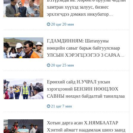
хамтран хүүхэд залуус, бизнес
эрхлэгчдээ дэмжих инкубатор
төвүүдийг хотын захын хорооллуудад
20 цаг 20 мин
байгуулна
Г.ДАМДИННЯМ: Шатахууны
нөөцийн савыг барьж байгуулснаар
УЛСЫН ХЭРЭГЦЭЭГЭЭ 3 САРААР
НӨӨЦЛӨДӨГ болно
20 цаг 25 мин
Ерөнхий сайд Н.УЧРАЛ улсын
хэрэгцээний БЕНЗИН НӨӨЦЛӨХ
САВНЫ нөхцөл байдалтай танилцлаа
21 цаг 7 мин
Хотын дарга асан Х.НЯМБААТАР
Хэнтий аймагт наадамлаж шинэ заанд