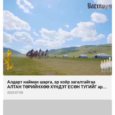
Алдарт найман шарга, эр хоёр загалтайгаа
АЛТАН ТӨРИЙНХӨӨ ХҮНДЭТ ЕСӨН ТУГИЙГ ард
түмнийхээ өмнө түшихэд бэлэн сойгдлоо
2025-07-09