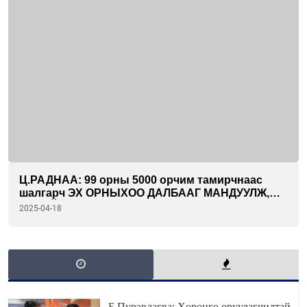
Ц.РАДНАА: 99 орны 5000 орчим тамирчнаас
шалгарч ЭХ ОРНЫХОО ДАЛБААГ МАНДУУЛЖ,
ТӨРИЙН ДУУЛЛАА ЭГШИГЛҮҮЛЭХ бахархал
2025-04-18
байлаа
Б.Пүрэвдагва: Хөрөнгө оруулагчидтай