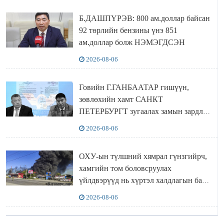
Б.ДАШПҮРЭВ: 800 ам.доллар байсан
92 төрлийн бензины үнэ 851
ам.доллар болж НЭМЭГДСЭН
2026-08-06
Говийн Г.ГАНБААТАР гишүүн,
зөвлөхийн хамт САНКТ
ПЕТЕРБУРГТ зугаалах замын зардлаа
“ИНҮТ” ТӨХХК даажээ
2026-08-06
ОХУ-ын түлшний хямрал гүнзгийрч,
хамгийн том боловсруулах
үйлдвэрүүд нь хүртэл халдлагын бай
болов
2026-08-06