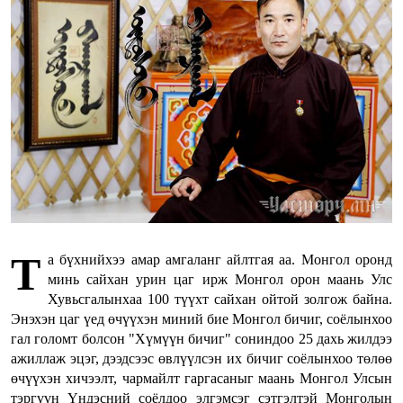
Т
а бүхнийхээ амар амгаланг айлтгая аа. Монгол оронд
минь сайхан урин цаг ирж Монгол орон маань Улс
Хувьсгалынхаа 100 түүхт сайхан ойтой золгож байна.
Энэхэн цаг үед өчүүхэн миний бие Монгол бичиг, соёлынхоо
гал голомт болсон "Хүмүүн бичиг" сониндоо 25 дахь жилдээ
ажиллаж эцэг, дээдсээс өвлүүлсэн их бичиг соёлынхоо төлөө
өчүүхэн хичээлт, чармайлт гаргасаныг маань Монгол Улсын
тэргүүн Үндэсний соёлдоо элгэмсэг сэтгэлтэй Монголын