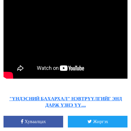
"ҮНДЭСНИЙ БАХАРХАЛ" НЭВТРҮҮЛГИЙГ ЭНД
ДАРЖ ҮЗНЭ ҮҮ....
Хуваалцах
Жиргэх