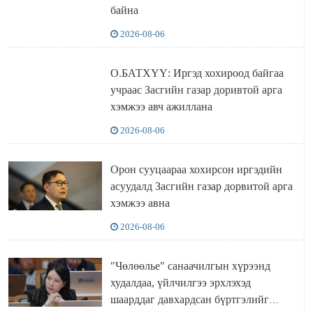
байна
2026-08-06
О.БАТХҮҮ: Иргэд хохироод байгаа
учраас Засгийн газар доривтой арга
хэмжээ авч ажиллана
2026-08-06
Орон сууцаараа хохирсон иргэдийн
асуудалд Засгийн газар дорвитой арга
хэмжээ авна
2026-08-06
"Чөлөөлье" санаачилгын хүрээнд
худалдаа, үйлчилгээ эрхлэхэд
шаарддаг давхардсан бүртгэлийг