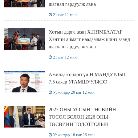
шагнал гардуулж явна
21 цаг 11 мин
Хотын дарга асан Х.НЯМБААТАР
Хэнтий аймагт наадамлаж шинэ заанд
шагнал гардуулж явна
21 цаг 12 мин
Ажилдаа очдоггүй Н.МАНДУУЛЫГ
7,5 саяар УРАМШУУЛЖЭЭ
Уржигдар 20 цаг 12 мин
2027 ОНЫ УЛСЫН ТӨСВИЙН
ТӨСӨЛ БОЛОН 2026 ОНЫ
ТӨСВИЙН ТОДОТГОЛЫН
ТӨСЛИЙН ОЛОН НИЙТИЙН
Уржигдар 18 цаг 26 мин