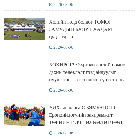
хүчингүй болгох тогтоолын төслийг
2026-08-06
баталлаа
Хөлийн голд болдог ТӨМӨР
ЗАМЧДЫН БАЯР НААДАМ
цуцлагдлаа
2026-08-06
ХОХИРОГЧ: Зургаан жилийн өмнө
дахин төлөвлөлт гээд айлуудыг
нүүлгэсэн. Гэтэл одоог хүртэл хашаа
байшин ч байхгүй, орон сууц ч
2026-08-06
байхгүй хаана амьдрахаа мэдэхгүй явж
байна
УИХ-ын дарга С.БЯМБАЦОГТ
Ерөнхийлөгчийн захирамжит
ТӨРИЙН ИЛЧ ТӨЛӨӨЛӨГЧӨӨР
Сутай хайрханы тахилгад оролцжээ
2026-08-06