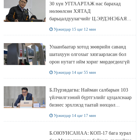
30 хүн УГГААРТАЖ нас барахад
нөлөөлсөн ХЯТАД
барьцалдуулагчийг Ц.ЭРДЭНЭБАЯР
захирал дахин худалдаж авахаар
Уржигдар 15 цаг 12 мин
болжээ
Улаанбаатар хотод зөөврийн саванд
шатахуун олгохыг хязгаарласан бол
орон нутагт ийм хориг мөрдөгдөхгүй
Уржигдар 14 цаг 55 мин
Б.Пүрэвдагва: Найман салбарын 103
үйлчилгээний бүртгэлийг цуцалснаар
бизнес эрхлэхэд таатай нөхцөл
бүрдэнэ
Уржигдар 14 цаг 17 мин
Б.ОЮУНСАНАА: КОП-17 бага хурал