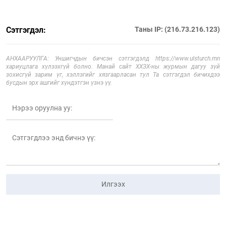
Сэтгэгдэл:
Таны IP: (216.73.216.123)
АНХААРУУЛГА: Уншигчдын бичсэн сэтгэгдэлд https://www.ulsturch.mn
хариуцлага хүлээхгүй болно. Манай сайт ХХЗХ-ны журмын дагуу зүй
зохисгүй зарим үг, хэллэгийг хязгаарласан тул Та сэтгэгдэл бичихдээ
бусдын эрх ашгийг хүндэтгэн үзнэ үү.
Илгээх