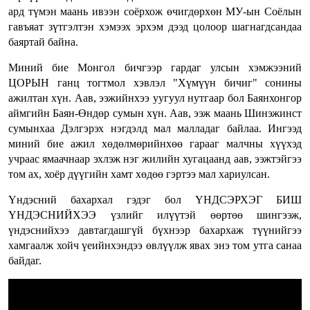
ард түмэн маань ивээн соёрхож өчигдөрхөн МУ-ын Соёлын
гавъяат зүтгэлтэн хэмээх эрхэм дээд цолоор шагнагдсандаа
баяртай байна.
Миний бие Монгол бичгээр гардаг улсын хэмжээний
ЦОРЫН ганц тогтмол хэвлэл "Хүмүүн бичиг" сонины
ажилтан хүн. Аав, ээжийнхээ уугуул нутгаар бол Баянхонгор
аймгийн Баян-Өндөр сумын хүн. Аав, ээж маань Шинэжинст
сумынхаа Дэлгэрэх нэгдэлд мал малладаг байлаа. Ингээд
миний бие ажил хөдөлмөрийнхөө гарааг малчны хүүхэд
учраас ямаачнаар эхлэж нэг жилийн хугацаанд аав, ээжтэйгээ
том ах, хоёр дүүгийн хамт хөдөө гэртээ мал хариулсан.
Үндэсний бахархал гэдэг бол ҮНДСЭРХЭГ БИШ
ҮНДЭСНИЙХЭЭ үзлийг илүүтэй өөртөө шингээж,
үндэснийхээ давтагдашгүй бүхнээр бахархаж түүнийгээ
хамгаалж хойч үеийнхэндээ өвлүүлж явах энэ том утга санаа
байдаг.