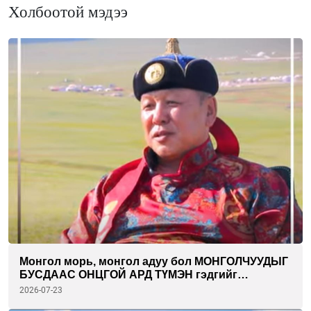
Холбоотой мэдээ
Монгол морь, монгол адуу бол МОНГОЛЧУУДЫГ
БУСДААС ОНЦГОЙ АРД ТҮМЭН гэдгийг
илэрхийлсэн ТАМГА гэж ойлгож болно.
2026-07-23