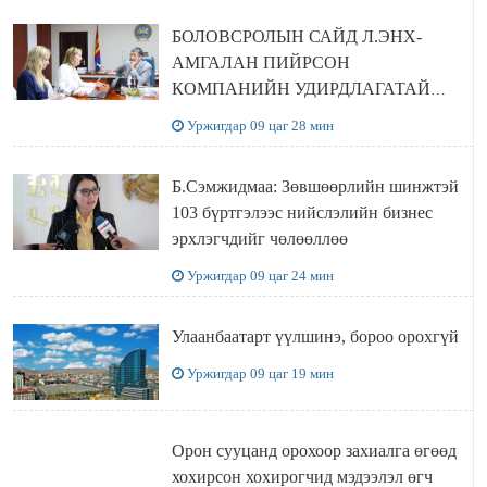
БОЛОВСРОЛЫН САЙД Л.ЭНХ-
АМГАЛАН ПИЙРСОН
КОМПАНИЙН УДИРДЛАГАТАЙ
УУЛЗЛАА
Уржигдар 09 цаг 28 мин
Б.Сэмжидмаа: Зөвшөөрлийн шинжтэй
103 бүртгэлээс нийслэлийн бизнес
эрхлэгчдийг чөлөөллөө
Уржигдар 09 цаг 24 мин
Улаанбаатарт үүлшинэ, бороо орохгүй
Уржигдар 09 цаг 19 мин
Орон сууцанд орохоор захиалга өгөөд
хохирсон хохирогчид мэдээлэл өгч