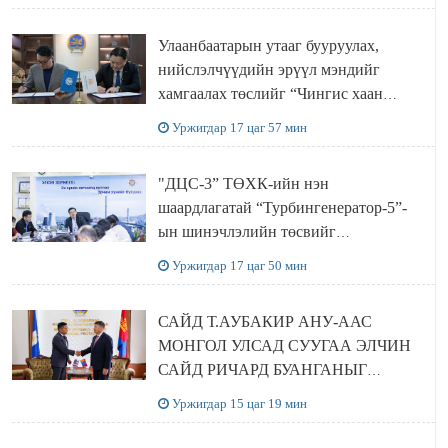
ХЭЛЭЛЦҮҮЛЭГ БОЛЛОО
Улаанбаатарын утааг бууруулах,
нийслэлчүүдийн эрүүл мэндийг
хамгаалах төслийг “Чингис хаан
баялгийн сан нэгдэл” ХХК-тай
Уржигдар 17 цаг 57 мин
хамтран хэрэгжүүлнэ
"ДЦС-3” ТӨХК-ийн нэн
шаардлагатай “Турбингенератор-5”-
ын шинэчлэлийн төсвийг
шийдвэрлэхээр болов
Уржигдар 17 цаг 50 мин
САЙД Т.АУБАКИР АНУ-ААС
МОНГОЛ УЛСАД СУУГАА ЭЛЧИН
САЙД РИЧАРД БУАНГАНЫГ
ХҮЛЭЭН АВЧ УУЛЗЛАА
Уржигдар 15 цаг 19 мин