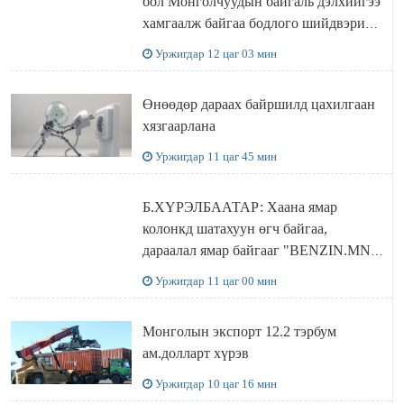
бол Монголчуудын байгаль дэлхийгээ
хамгаалж байгаа бодлого шийдвэрийг
ДЭЛХИЙД СУРТАЛЧИЛАХ гол
Уржигдар 12 цаг 03 мин
бодлого
Өнөөдөр дараах байршилд цахилгаан
хязгаарлана
Уржигдар 11 цаг 45 мин
Б.ХҮРЭЛБААТАР: Хаана ямар
колонкд шатахуун өгч байгаа,
дараалал ямар байгааг "BENZIN.MN”
сайтаас харах боломжтой
Уржигдар 11 цаг 00 мин
Монголын экспорт 12.2 тэрбум
ам.долларт хүрэв
Уржигдар 10 цаг 16 мин