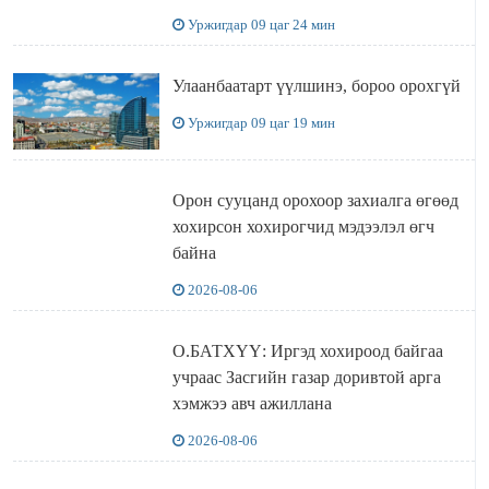
Уржигдар 09 цаг 24 мин
Улаанбаатарт үүлшинэ, бороо орохгүй
Уржигдар 09 цаг 19 мин
Орон сууцанд орохоор захиалга өгөөд
хохирсон хохирогчид мэдээлэл өгч
байна
2026-08-06
О.БАТХҮҮ: Иргэд хохироод байгаа
учраас Засгийн газар доривтой арга
хэмжээ авч ажиллана
2026-08-06