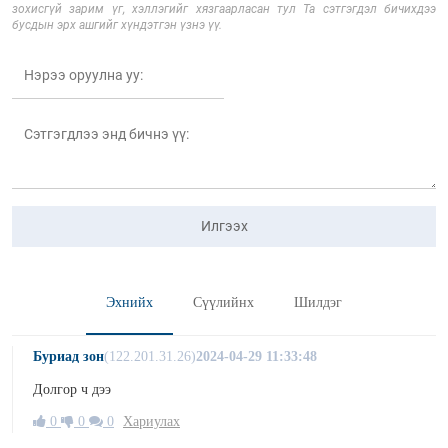
зохисгүй зарим үг, хэллэгийг хязгаарласан тул Та сэтгэгдэл бичихдээ
бусдын эрх ашгийг хүндэтгэн үзнэ үү.
Илгээх
Эхнийх
Сүүлийнх
Шилдэг
Буриад зон
(122.201.31.26)
2024-04-29 11:33:48
Долгор ч дээ
0
0
0
Хариулах