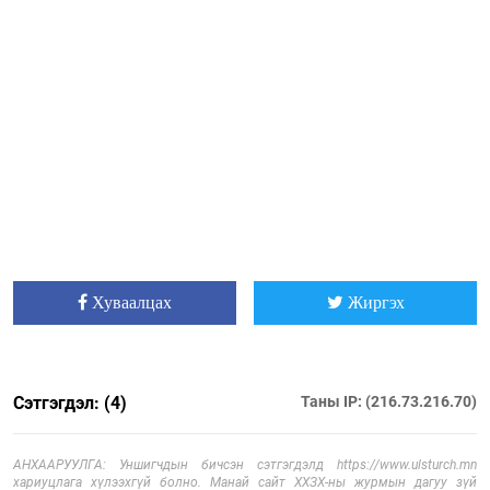
Хуваалцах
Жиргэх
Сэтгэгдэл: (4)
Таны IP: (216.73.216.70)
АНХААРУУЛГА: Уншигчдын бичсэн сэтгэгдэлд https://www.ulsturch.mn
хариуцлага хүлээхгүй болно. Манай сайт ХХЗХ-ны журмын дагуу зүй