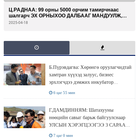
Ц.РАДНАА: 99 орны 5000 орчим тамирчнаас
шалгарч ЭХ ОРНЫХОО ДАЛБААГ МАНДУУЛЖ,
ТӨРИЙН ДУУЛЛАА ЭГШИГЛҮҮЛЭХ бахархал
2025-04-18
байлаа
Б.Пүрэвдагва: Хөрөнгө оруулагчидтай
хамтран хүүхэд залуус, бизнес
эрхлэгчдээ дэмжих инкубатор
төвүүдийг хотын захын хорооллуудад
6 цаг 55 мин
байгуулна
Г.ДАМДИННЯМ: Шатахууны
нөөцийн савыг барьж байгуулснаар
УЛСЫН ХЭРЭГЦЭЭГЭЭ 3 САРААР
НӨӨЦЛӨДӨГ болно
7 цаг 0 мин