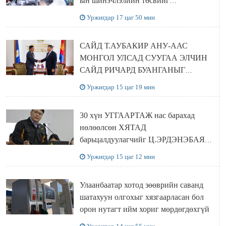
ын шинэчлэлийн төсвийг
шийдвэрлэхээр болов
Уржигдар 17 цаг 50 мин
САЙД Т.АУБАКИР АНУ-ААС
МОНГОЛ УЛСАД СУУГАА ЭЛЧИН
САЙД РИЧАРД БУАНГАНЫГ
ХҮЛЭЭН АВЧ УУЛЗЛАА
Уржигдар 15 цаг 19 мин
30 хүн УГГААРТАЖ нас барахад
нөлөөлсөн ХЯТАД
барьцалдуулагчийг Ц.ЭРДЭНЭБАЯР
захирал дахин худалдаж авахаар
Уржигдар 15 цаг 12 мин
болжээ
Улаанбаатар хотод зөөврийн саванд
шатахуун олгохыг хязгаарласан бол
орон нутагт ийм хориг мөрдөгдөхгүй