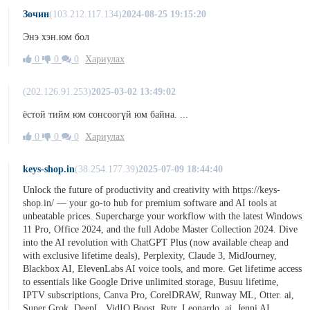
Зочин
(103.212.117.134)
2024-08-25 19:15:20
Энэ хэн.юм бол
0
0
0
Хариулах
(202.126.91.253)
2025-03-02 13:49:02
ёстой тийм юм сонсоогүй юм байна. ...
0
0
0
Хариулах
keys-shop.in
(38.254.177.39)
2025-07-09 18:44:40
Unlock the future of productivity and creativity with https://keys-
shop.in/ — your go-to hub for premium software and AI tools at
unbeatable prices. Supercharge your workflow with the latest Windows
11 Pro, Office 2024, and the full Adobe Master Collection 2024. Dive
into the AI revolution with ChatGPT Plus (now available cheap and
with exclusive lifetime deals), Perplexity, Claude 3, MidJourney,
Blackbox AI, ElevenLabs AI voice tools, and more. Get lifetime access
to essentials like Google Drive unlimited storage, Busuu lifetime,
IPTV subscriptions, Canva Pro, CorelDRAW, Runway ML, Otter. ai,
Super Grok, DeepL, VidIQ Boost, Rytr, Leonardo. ai, Jenni AI,