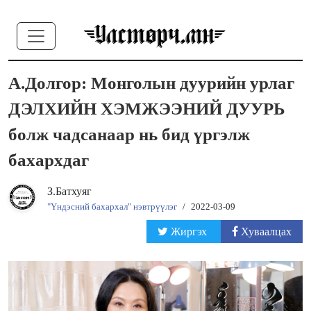
А.Долгор: Монголын дуурийн урлаг
ДЭЛХИЙН ХЭМЖЭЭНИЙ ДУУРЬ
болж чадсанаар нь бид үргэлж
бахархдаг
З.Батхуяг
"Үндэсний бахархал" нэвтрүүлэг
/
2022-03-09
Жиргэх
Хуваалцах