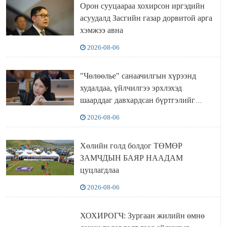
Орон сууцаараа хохирсон иргэдийн
асуудалд Засгийн газар дорвитой арга
хэмжээ авна
2026-08-06
"Чөлөөлье" санаачилгын хүрээнд
худалдаа, үйлчилгээ эрхлэхэд
шаарддаг давхардсан бүртгэлийг
хүчингүй болгох тогтоолын төслийг
2026-08-06
баталлаа
Хөлийн голд болдог ТӨМӨР
ЗАМЧДЫН БАЯР НААДАМ
цуцлагдлаа
2026-08-06
ХОХИРОГЧ: Зургаан жилийн өмнө