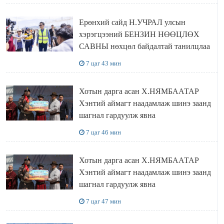
Ерөнхий сайд Н.УЧРАЛ улсын
хэрэгцээний БЕНЗИН НӨӨЦЛӨХ
САВНЫ нөхцөл байдалтай танилцлаа
7 цаг 43 мин
Хотын дарга асан Х.НЯМБААТАР
Хэнтий аймагт наадамлаж шинэ заанд
шагнал гардуулж явна
7 цаг 46 мин
Хотын дарга асан Х.НЯМБААТАР
Хэнтий аймагт наадамлаж шинэ заанд
шагнал гардуулж явна
7 цаг 47 мин