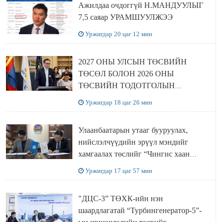
Ажилдаа очдоггүй Н.МАНДУУЛЫГ
7,5 саяар УРАМШУУЛЖЭЭ
Уржигдар 20 цаг 12 мин
2027 ОНЫ УЛСЫН ТӨСВИЙН
ТӨСӨЛ БОЛОН 2026 ОНЫ
ТӨСВИЙН ТОДОТГОЛЫН
ТӨСЛИЙН ОЛОН НИЙТИЙН
Уржигдар 18 цаг 26 мин
ХЭЛЭЛЦҮҮЛЭГ БОЛЛОО
Улаанбаатарын утааг бууруулах,
нийслэлчүүдийн эрүүл мэндийг
хамгаалах төслийг “Чингис хаан
баялгийн сан нэгдэл” ХХК-тай
Уржигдар 17 цаг 57 мин
хамтран хэрэгжүүлнэ
"ДЦС-3” ТӨХК-ийн нэн
шаардлагатай “Турбингенератор-5”-