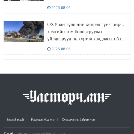
“ИНҮТ” ТӨХХК даажээ
2026-08-06
ОХУ-ын түлшний хямрал гүнзгийрч,
хамгийн том боловсруулах
үйлдвэрүүд нь хүртэл халдлагын бай
болов
2026-08-06
Бидний тухай
Редакцын бодлого
Сурталчилгаа байршуулах
Имэйл:
ulsturchagency@gmail.com