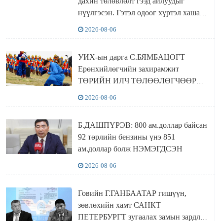
дахин төлөвлөлт гээд айлуудыг
нүүлгэсэн. Гэтэл одоог хүртэл хашаа
байшин ч байхгүй, орон сууц ч
2026-08-06
байхгүй хаана амьдрахаа мэдэхгүй явж
байна
УИХ-ын дарга С.БЯМБАЦОГТ
Ерөнхийлөгчийн захирамжит
ТӨРИЙН ИЛЧ ТӨЛӨӨЛӨГЧӨӨР
Сутай хайрханы тахилгад оролцжээ
2026-08-06
Б.ДАШПҮРЭВ: 800 ам.доллар байсан
92 төрлийн бензины үнэ 851
ам.доллар болж НЭМЭГДСЭН
2026-08-06
Говийн Г.ГАНБААТАР гишүүн,
зөвлөхийн хамт САНКТ
ПЕТЕРБУРГТ зугаалах замын зардлаа