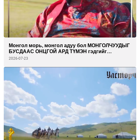
Монгол морь, монгол адуу бол МОНГОЛЧУУДЫГ
БУСДААС ОНЦГОЙ АРД ТҮМЭН гэдгийг
илэрхийлсэн ТАМГА гэж ойлгож болно.
2026-07-23