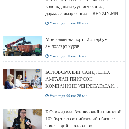
колонкд шатахуун өгч байгаа,
дараалал ямар байгааг "BENZIN.MN”
сайтаас харах боломжтой
Уржигдар 11 цаг 00 мин
Монголын экспорт 12.2 тэрбум
ам.долларт хүрэв
Уржигдар 10 цаг 16 мин
БОЛОВСРОЛЫН САЙД Л.ЭНХ-
АМГАЛАН ПИЙРСОН
КОМПАНИЙН УДИРДЛАГАТАЙ
УУЛЗЛАА
Уржигдар 09 цаг 28 мин
Б.Сэмжидмаа: Зөвшөөрлийн шинжтэй
103 бүртгэлээс нийслэлийн бизнес
эрхлэгчдийг чөлөөллөө