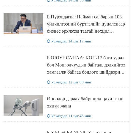
Уржигдар 14 цаг 55 мин
Б.Пүрэвдагва: Найман салбарын 103
үйлчилгээний бүртгэлийг цуцалснаар
бизнес эрхлэхэд таатай нөхцөл
бүрдэнэ
Уржигдар 14 цаг 17 мин
Б.ОЮУНСАНАА: КОП-17 бага хурал
бол Монголчуудын байгаль дэлхийгээ
хамгаалж байгаа бодлого шийдвэрийг
ДЭЛХИЙД СУРТАЛЧИЛАХ гол
Уржигдар 12 цаг 03 мин
бодлого
Өнөөдөр дараах байршилд цахилгаан
хязгаарлана
Уржигдар 11 цаг 45 мин
Б.ХҮРЭЛБААТАР: Хаана ямар