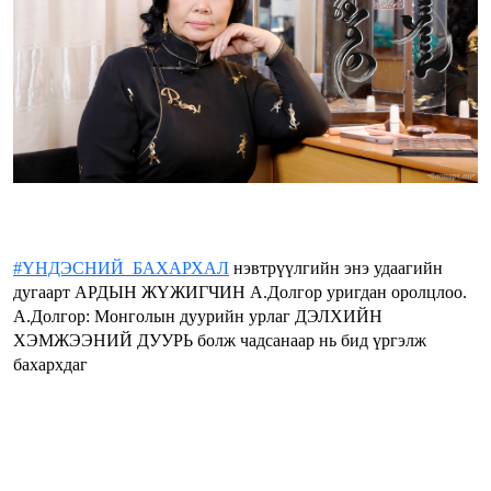
#ҮНДЭСНИЙ_БАХАРХАЛ
нэвтрүүлгийн энэ удаагийн
дугаарт АРДЫН ЖҮЖИГЧИН А.Долгор уригдан оролцлоо.
А.Долгор: Монголын дуурийн урлаг ДЭЛХИЙН
ХЭМЖЭЭНИЙ ДУУРЬ болж чадсанаар нь бид үргэлж
бахархдаг