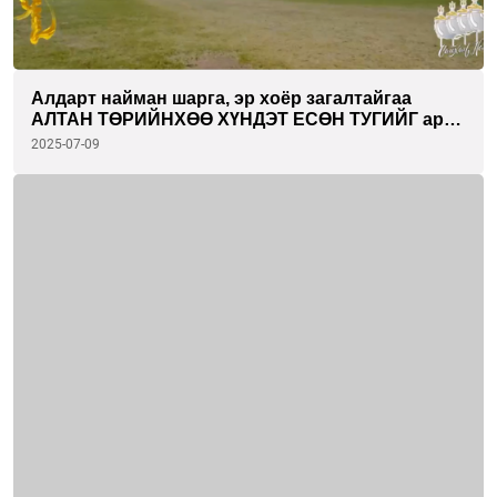
Алдарт найман шарга, эр хоёр загалтайгаа
АЛТАН ТӨРИЙНХӨӨ ХҮНДЭТ ЕСӨН ТУГИЙГ ард
түмнийхээ өмнө түшихэд бэлэн сойгдлоо
2025-07-09