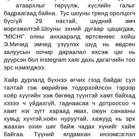
атаархлыг төрүүлж, хүслийн галыг
бадраагаад байна. Тус шоуны тренд оролцогч
бүсгүй 29 настай, шүдний эмч
мэргэжилтэй.Шоуны эхний дугаар цацагдаж,
“MICHI” олны анхааралд өртсөнөөс хойш
Э.Мичид эмчид үзүүлэх шүд нь өвдсөн
залуусын оочир дараалал ихсэж цаг нь
дүүрсэн бол instegram хаяг дахь дагагчийн тоо
эрс нэмэгджээ.
Хайр дурлалд бүхнээ өгчих гээд байдаг сул
талтай гэж өөрийгөө тодорхойлсон тэрээр
хоёр хүүгийн ээж бөгөөд түүнтэй хамт байхад
хэзээ ч уйдахгүй, гаднаасаа ч дотроосоо ч
хамт нэг зүгт хараад явах, оюун санааны
хувьд хүчтэй,ноён нуруутай, хажууд нь эрх
жаахан охин шиг байж чадах хүнийг хайж
байгаа. Түүний ялдамхан инээмсэглэл