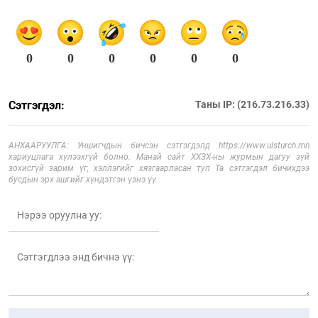
0
0
0
0
0
0
Сэтгэгдэл:
Таны IP: (216.73.216.33)
АНХААРУУЛГА: Уншигчдын бичсэн сэтгэгдэлд https://www.ulsturch.mn
хариуцлага хүлээхгүй болно. Манай сайт ХХЗХ-ны журмын дагуу зүй
зохисгүй зарим үг, хэллэгийг хязгаарласан тул Та сэтгэгдэл бичихдээ
бусдын эрх ашгийг хүндэтгэн үзнэ үү.