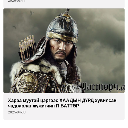
2026-03-11
Хараа муутай цэргээс ХААДЫН ДҮРД хувилсан
чадварлаг жүжигчин П.БАТТӨР
2025-04-03