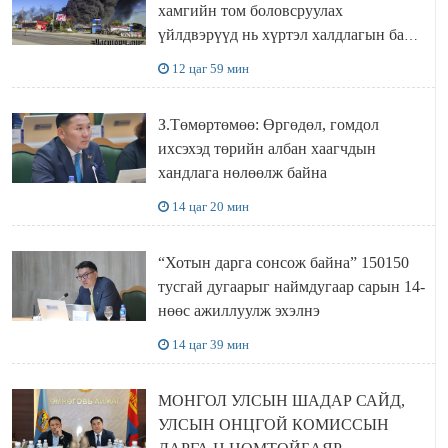
хамгийн том боловсруулах
үйлдвэрүүд нь хүртэл халдлагын бай
болов
12 цаг 59 мин
З.Төмөртөмөө: Өргөдөл, гомдол
ихсэхэд төрийн албан хаагчдын
хандлага нөлөөлж байна
14 цаг 20 мин
“Хотын дарга сонсож байна” 150150
тусгай дугаарыг наймдугаар сарын 14-
нөөс ажиллуулж эхэлнэ
14 цаг 39 мин
МОНГОЛ УЛСЫН ШАДАР САЙД,
УЛСЫН ОНЦГОЙ КОМИССЫН