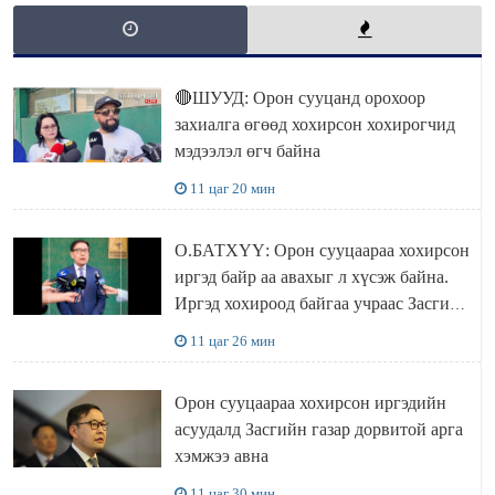
🔴ШУУД: Орон сууцанд орохоор
захиалга өгөөд хохирсон хохирогчид
мэдээлэл өгч байна
11 цаг 20 мин
О.БАТХҮҮ: Орон сууцаараа хохирсон
иргэд байр аа авахыг л хүсэж байна.
Иргэд хохироод байгаа учраас Засгийн
газар доривтой арга хэмжээ авч
11 цаг 26 мин
ажиллана
Орон сууцаараа хохирсон иргэдийн
асуудалд Засгийн газар дорвитой арга
хэмжээ авна
11 цаг 30 мин