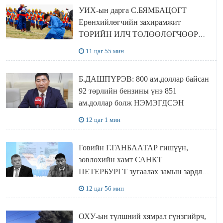
байна
УИХ-ын дарга С.БЯМБАЦОГТ
Ерөнхийлөгчийн захирамжит
ТӨРИЙН ИЛЧ ТӨЛӨӨЛӨГЧӨӨР
Сутай хайрханы тахилгад оролцжээ
11 цаг 55 мин
Б.ДАШПҮРЭВ: 800 ам.доллар байсан
92 төрлийн бензины үнэ 851
ам.доллар болж НЭМЭГДСЭН
12 цаг 1 мин
Говийн Г.ГАНБААТАР гишүүн,
зөвлөхийн хамт САНКТ
ПЕТЕРБУРГТ зугаалах замын зардлаа
“ИНҮТ” ТӨХХК даажээ
12 цаг 56 мин
ОХУ-ын түлшний хямрал гүнзгийрч,