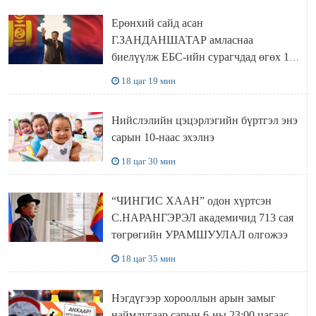
Ерөнхий сайд асан
Г.ЗАНДАНШАТАР амласнаа
биелүүлж ЕБС-ийн сурагчдад өгөх 10.
МЯНГАН ШАТРАА хүлээн авчээ
18 цаг 19 мин
Нийслэлийн цэцэрлэгийн бүртгэл энэ
сарын 10-наас эхэлнэ
18 цаг 30 мин
“ЧИНГИС ХААН” одон хүртсэн
С.НАРАНГЭРЭЛ академичид 713 сая
төгрөгийн УРАМШУУЛАЛ олгожээ
18 цаг 35 мин
Нэгдүгээр хорооллын арын замыг
наймдугаар сарын 6-ны 23:00 цагаас