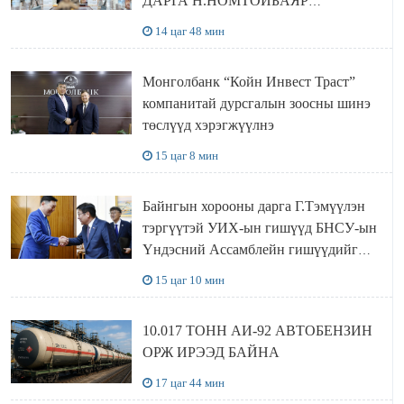
ДАРГА Н.НОМТОЙБАЯР
ӨМНӨГОВЬ АЙМАГТ
14 цаг 48 мин
АЖИЛЛАЛАА
Монголбанк “Койн Инвест Траст”
компанитай дурсгалын зоосны шинэ
төслүүд хэрэгжүүлнэ
15 цаг 8 мин
Байнгын хорооны дарга Г.Тэмүүлэн
тэргүүтэй УИХ-ын гишүүд БНСУ-ын
Үндэсний Ассамблейн гишүүдийг
хүлээн авч уулзав
15 цаг 10 мин
10.017 ТОНН АИ-92 АВТОБЕНЗИН
ОРЖ ИРЭЭД БАЙНА
17 цаг 44 мин