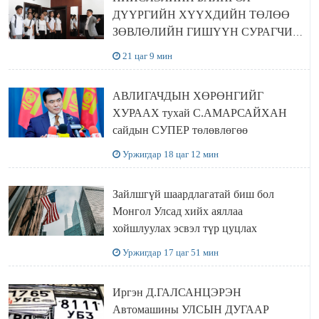
ДҮҮРГИЙН ХҮҮХДИЙН ТӨЛӨӨ
ЗӨВЛӨЛИЙН ГИШҮҮН СУРАГЧИД
БОЛОВСРОЛЫН ЯАМАНД
21 цаг 9 мин
ЗОЧИЛЛОО
АВЛИГАЧДЫН ХӨРӨНГИЙГ
ХУРААХ тухай С.АМАРСАЙХАН
сайдын СУПЕР төлөвлөгөө
Уржигдар 18 цаг 12 мин
Зайлшгүй шаардлагатай биш бол
Монгол Улсад хийх аяллаа
хойшлуулах эсвэл түр цуцлах
Уржигдар 17 цаг 51 мин
Иргэн Д.ГАЛСАНЦЭРЭН
Автомашины УЛСЫН ДУГААР