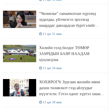
"Чөлөөлье" санаачилгын хүрээнд
худалдаа, үйлчилгээ эрхлэхэд
шаарддаг давхардсан бүртгэлийг
хүчингүй болгох тогтоолын төслийг
11 цаг 31 мин
баталлаа
Хөлийн голд болдог ТӨМӨР
ЗАМЧДЫН БАЯР НААДАМ
цуцлагдлаа
11 цаг 34 мин
ХОХИРОГЧ: Зургаан жилийн өмнө
дахин төлөвлөлт гээд айлуудыг
нүүлгэсэн. Гэтэл одоог хүртэл хашаа
байшин ч байхгүй, орон сууц ч
11 цаг 39 мин
байхгүй хаана амьдрахаа мэдэхгүй явж