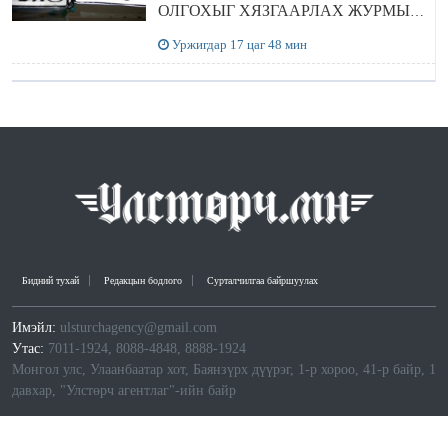
ОЛГОХЫГ ХЯЗГААРЛАХ ЖУРМЫГ
ЦУЦЛУУЛАХ санал гаргажээ
Уржигдар 17 цаг 48 мин
Бидний тухай
Редакцын бодлого
Сурталчилгаа байршуулах
Имэйл:
ulsturchagency@gmail.com
Утас:
7011-1924, 8088-4848, 8888-1924
Монгол улс, Улаанбаатар хот, Баянзүрх дүүрэг, 1-р хороо, 41-р байр, 1
давхар, "Улстөрч агентлаг"-ийн байр