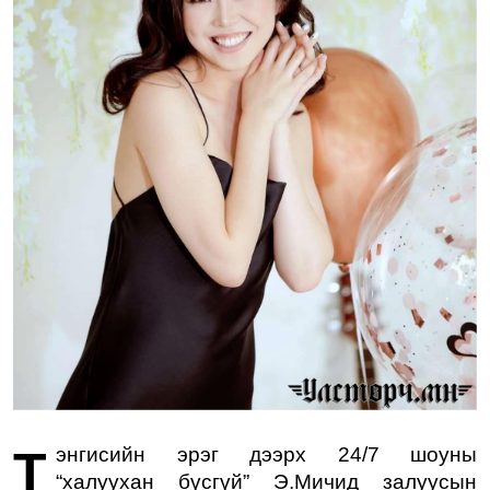
Тэнгисийн эрэг дээрх 24/7 шоуны
“халуухан бүсгүй” Э.Мичид залуусын