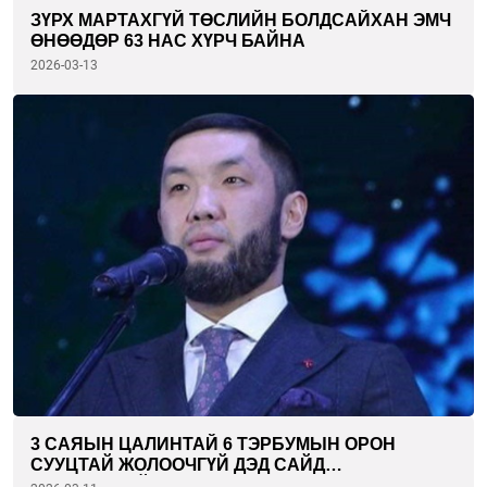
ЗҮРХ МАРТАХГҮЙ ТӨСЛИЙН БОЛДСАЙХАН ЭМЧ
ӨНӨӨДӨР 63 НАС ХҮРЧ БАЙНА
2026-03-13
3 САЯЫН ЦАЛИНТАЙ 6 ТЭРБУМЫН ОРОН
СУУЦТАЙ ЖОЛООЧГҮЙ ДЭД САЙД
ГАНЗОРИГИЙН ДАШНЯМ