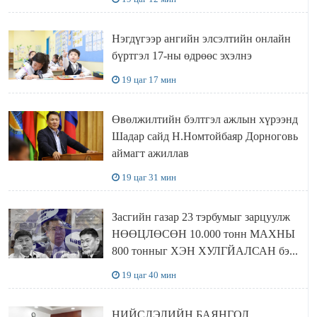
Нэгдүгээр ангийн элсэлтийн онлайн
бүртгэл 17-ны өдрөөс эхэлнэ
19 цаг 17 мин
Өвөлжилтийн бэлтгэл ажлын хүрээнд
Шадар сайд Н.Номтойбаяр Дорноговь
аймагт ажиллав
19 цаг 31 мин
Засгийн газар 23 тэрбумыг зарцуулж
НӨӨЦЛӨСӨН 10.000 тонн МАХНЫ
800 тонныг ХЭН ХУЛГЙАЛСАН бэ...
19 цаг 40 мин
НИЙСЛЭЛИЙН БАЯНГОЛ