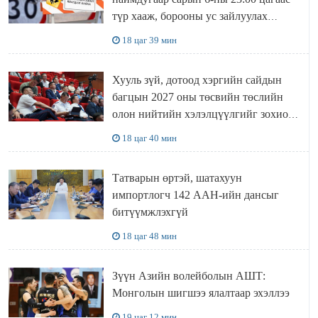
түр хааж, борооны ус зайлуулах
шугамын хөндлөн сэтэлгээ хийнэ
18 цаг 39 мин
Хууль зүй, дотоод хэргийн сайдын
багцын 2027 оны төсвийн төслийн
олон нийтийн хэлэлцүүлгийг зохион
байгууллаа
18 цаг 40 мин
Татварын өртэй, шатахуун
импортлогч 142 ААН-ийн дансыг
битүүмжлэхгүй
18 цаг 48 мин
Зүүн Азийн волейболын АШТ:
Монголын шигшээ ялалтаар эхэллээ
19 цаг 12 мин