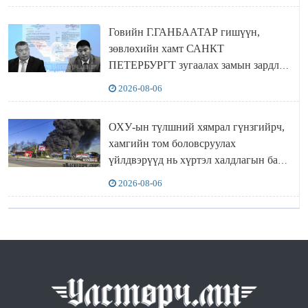
Говийн Г.ГАНБААТАР гишүүн,
зөвлөхийн хамт САНКТ
ПЕТЕРБУРГТ зугаалах замын зардлаа
“ИНҮТ” ТӨХХК даажээ
2026-08-06
ОХУ-ын түлшний хямрал гүнзгийрч,
хамгийн том боловсруулах
үйлдвэрүүд нь хүртэл халдлагын бай
болов
2026-08-06