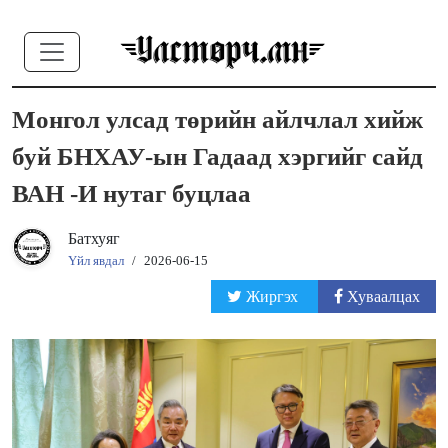
Монгол улсад төрийн айлчлал хийж
буй БНХАУ-ын Гадаад хэргийг сайд
ВАН -И нутаг буцлаа
Батхуяг
Үйл явдал
/
2026-06-15
Жиргэх
Хуваалцах