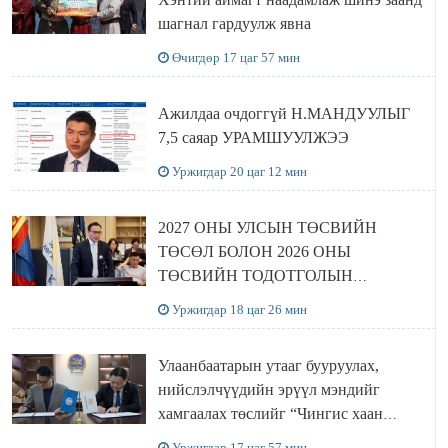
шагнал гардуулж явна
Өчигдөр 17 цаг 57 мин
Ажилдаа очдоггүй Н.МАНДУУЛЫГ
7,5 саяар УРАМШУУЛЖЭЭ
Уржигдар 20 цаг 12 мин
2027 ОНЫ УЛСЫН ТӨСВИЙН
ТӨСӨЛ БОЛОН 2026 ОНЫ
ТӨСВИЙН ТОДОТГОЛЫН
ТӨСЛИЙН ОЛОН НИЙТИЙН
Уржигдар 18 цаг 26 мин
ХЭЛЭЛЦҮҮЛЭГ БОЛЛОО
Улаанбаатарын утааг бууруулах,
нийслэлчүүдийн эрүүл мэндийг
хамгаалах төслийг “Чингис хаан
баялгийн сан нэгдэл” ХХК-тай
Уржигдар 17 цаг 57 мин