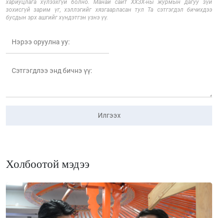
хариуцлага хүлээхгүй болно. Манай сайт ХХЗХ-ны журмын дагуу зүй
зохисгүй зарим үг, хэллэгийг хязгаарласан тул Та сэтгэгдэл бичихдээ
бусдын эрх ашгийг хүндэтгэн үзнэ үү.
Илгээх
Холбоотой мэдээ