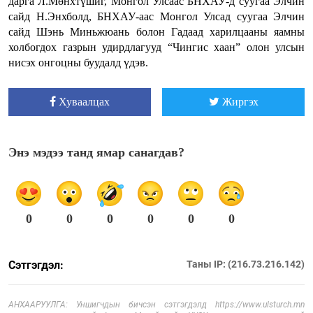
дарга Л.Мөнхтүшиг, Монгол Улсаас БНХАУ-д суугаа Элчин
сайд Н.Энхболд, БНХАУ-аас Монгол Улсад суугаа Элчин
сайд Шэнь Миньжюань болон Гадаад харилцааны яамны
холбогдох газрын удирдлагууд “Чингис хаан” олон улсын
нисэх онгоцны буудалд үдэв.
Хуваалцах
Жиргэх
Энэ мэдээ танд ямар санагдав?
0
0
0
0
0
0
Сэтгэгдэл:
Таны IP: (216.73.216.142)
АНХААРУУЛГА: Уншигчдын бичсэн сэтгэгдэлд https://www.ulsturch.mn