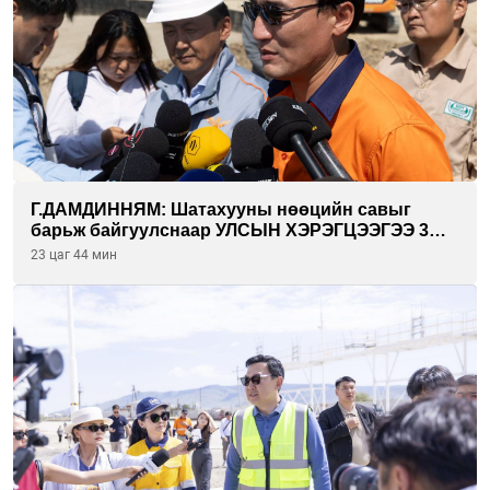
Г.ДАМДИННЯМ: Шатахууны нөөцийн савыг
барьж байгуулснаар УЛСЫН ХЭРЭГЦЭЭГЭЭ 3
САРААР НӨӨЦЛӨДӨГ болно
23 цаг 44 мин