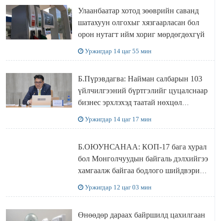
Улаанбаатар хотод зөөврийн саванд
шатахуун олгохыг хязгаарласан бол
орон нутагт ийм хориг мөрдөгдөхгүй
Уржигдар 14 цаг 55 мин
Б.Пүрэвдагва: Найман салбарын 103
үйлчилгээний бүртгэлийг цуцалснаар
бизнес эрхлэхэд таатай нөхцөл
бүрдэнэ
Уржигдар 14 цаг 17 мин
Б.ОЮУНСАНАА: КОП-17 бага хурал
бол Монголчуудын байгаль дэлхийгээ
хамгаалж байгаа бодлого шийдвэрийг
ДЭЛХИЙД СУРТАЛЧИЛАХ гол
Уржигдар 12 цаг 03 мин
бодлого
Өнөөдөр дараах байршилд цахилгаан