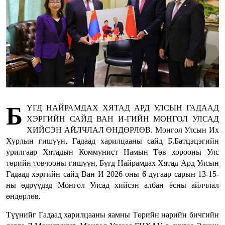
Б
ҮГД НАЙРАМДАХ ХЯТАД АРД УЛСЫН ГАДААД
ХЭРГИЙН САЙД ВАН И-ГИЙН МОНГОЛ УЛСАД
ХИЙСЭН АЙЛЧЛАЛ ӨНДӨРЛӨВ. Монгол Улсын Их
Хурлын гишүүн, Гадаад харилцааны сайд Б.Батцэцэгийн
урилгаар Хятадын Коммунист Намын Төв хорооны Улс
төрийн товчооны гишүүн, Бүгд Найрамдах Хятад Ард Улсын
Гадаад хэргийн сайд Ван И 2026 оны 6 дугаар сарын 13-15-
ны өдрүүдэд Монгол Улсад хийсэн албан ёсны айлчлал
өндөрлөв.
Түүнийг Гадаад харилцааны яамны Төрийн нарийн бичгийн