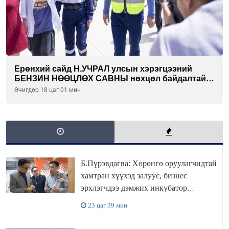
Ерөнхий сайд Н.УЧРАЛ улсын хэрэгцээний
БЕНЗИН НӨӨЦЛӨХ САВНЫ нөхцөл байдалтай
танилцлаа
Өчигдөр 18 цаг 01 мин
Б.Пүрэвдагва: Хөрөнгө оруулагчидтай
хамтран хүүхэд залуус, бизнес
эрхлэгчдээ дэмжих инкубатор
төвүүдийг хотын захын хорооллуудад
23 цаг 39 мин
байгуулна