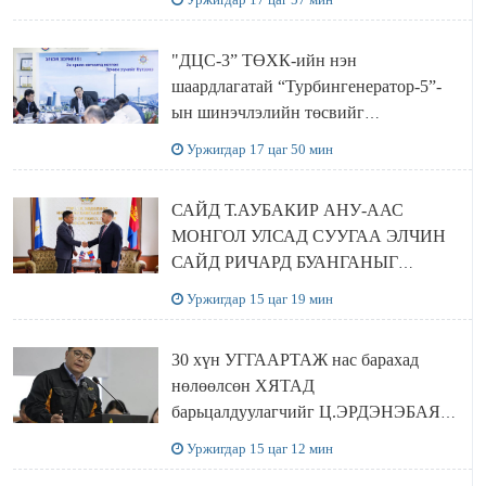
хамтран хэрэгжүүлнэ
"ДЦС-3” ТӨХК-ийн нэн
шаардлагатай “Турбингенератор-5”-
ын шинэчлэлийн төсвийг
шийдвэрлэхээр болов
Уржигдар 17 цаг 50 мин
САЙД Т.АУБАКИР АНУ-ААС
МОНГОЛ УЛСАД СУУГАА ЭЛЧИН
САЙД РИЧАРД БУАНГАНЫГ
ХҮЛЭЭН АВЧ УУЛЗЛАА
Уржигдар 15 цаг 19 мин
30 хүн УГГААРТАЖ нас барахад
нөлөөлсөн ХЯТАД
барьцалдуулагчийг Ц.ЭРДЭНЭБАЯР
захирал дахин худалдаж авахаар
Уржигдар 15 цаг 12 мин
болжээ