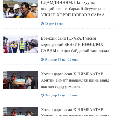
Г.ДАМДИННЯМ: Шатахууны
нөөцийн савыг барьж байгуулснаар
УЛСЫН ХЭРЭГЦЭЭГЭЭ 3 САРААР
НӨӨЦЛӨДӨГ болно
23 цаг 44 мин
Ерөнхий сайд Н.УЧРАЛ улсын
хэрэгцээний БЕНЗИН НӨӨЦЛӨХ
САВНЫ нөхцөл байдалтай танилцлаа
Өчигдөр 18 цаг 01 мин
Хотын дарга асан Х.НЯМБААТАР
Хэнтий аймагт наадамлаж шинэ заанд
шагнал гардуулж явна
Өчигдөр 17 цаг 57 мин
Хотын дарга асан Х.НЯМБААТАР
Хэнтий аймагт наадамлаж шинэ заанд