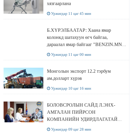
хязгаарлана
Уржигдар 11 цаг 45 мин
Б.ХҮРЭЛБААТАР: Хаана ямар
колонкд шатахуун өгч байгаа,
дараалал ямар байгааг "BENZIN.MN”
сайтаас харах боломжтой
Уржигдар 11 цаг 00 мин
Монголын экспорт 12.2 тэрбум
ам.долларт хүрэв
Уржигдар 10 цаг 16 мин
БОЛОВСРОЛЫН САЙД Л.ЭНХ-
АМГАЛАН ПИЙРСОН
КОМПАНИЙН УДИРДЛАГАТАЙ
УУЛЗЛАА
Уржигдар 09 цаг 28 мин