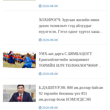
2026-08-06
ХОХИРОГЧ: Зургаан жилийн өмнө
дахин төлөвлөлт гээд айлуудыг
нүүлгэсэн. Гэтэл одоог хүртэл хашаа
байшин ч байхгүй, орон сууц ч
2026-08-06
байхгүй хаана амьдрахаа мэдэхгүй явж
байна
УИХ-ын дарга С.БЯМБАЦОГТ
Ерөнхийлөгчийн захирамжит
ТӨРИЙН ИЛЧ ТӨЛӨӨЛӨГЧӨӨР
Сутай хайрханы тахилгад оролцжээ
2026-08-06
Б.ДАШПҮРЭВ: 800 ам.доллар байсан
92 төрлийн бензины үнэ 851
ам.доллар болж НЭМЭГДСЭН
2026-08-06