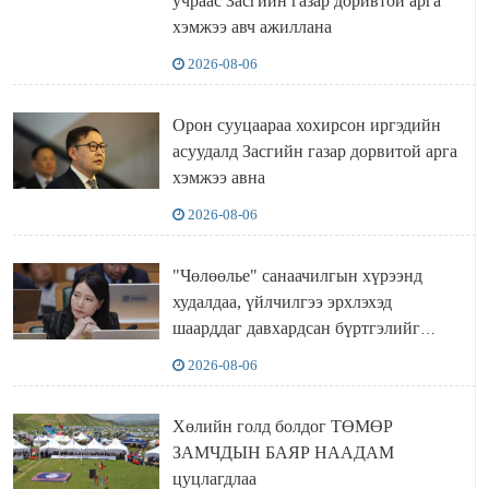
учраас Засгийн газар доривтой арга
хэмжээ авч ажиллана
2026-08-06
Орон сууцаараа хохирсон иргэдийн
асуудалд Засгийн газар дорвитой арга
хэмжээ авна
2026-08-06
"Чөлөөлье" санаачилгын хүрээнд
худалдаа, үйлчилгээ эрхлэхэд
шаарддаг давхардсан бүртгэлийг
хүчингүй болгох тогтоолын төслийг
2026-08-06
баталлаа
Хөлийн голд болдог ТӨМӨР
ЗАМЧДЫН БАЯР НААДАМ
цуцлагдлаа