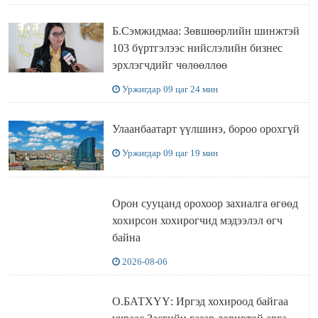
Б.Сэмжидмаа: Зөвшөөрлийн шинжтэй
103 бүртгэлээс нийслэлийн бизнес
эрхлэгчдийг чөлөөллөө
Уржигдар 09 цаг 24 мин
Улаанбаатарт үүлшинэ, бороо орохгүй
Уржигдар 09 цаг 19 мин
Орон сууцанд орохоор захиалга өгөөд
хохирсон хохирогчид мэдээлэл өгч
байна
2026-08-06
О.БАТХҮҮ: Иргэд хохироод байгаа