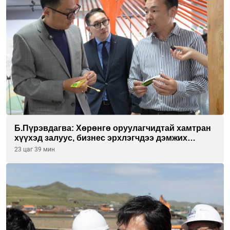
Б.Пүрэвдагва: Хөрөнгө оруулагчидтай хамтран
хүүхэд залуус, бизнес эрхлэгчдээ дэмжих
инкубатор төвүүдийг хотын захын
23 цаг 39 мин
хорооллуудад байгуулна