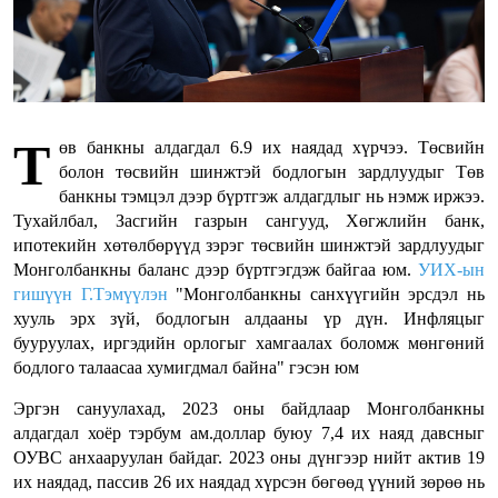
Т
өв банкны алдагдал 6.9 их наядад хүрчээ. Төсвийн
болон төсвийн шинжтэй бодлогын зардлуудыг Төв
банкны тэмцэл дээр бүртгэж алдагдлыг нь нэмж иржээ.
Тухайлбал, Засгийн газрын сангууд, Хөгжлийн банк,
ипотекийн хөтөлбөрүүд зэрэг төсвийн шинжтэй зардлуудыг
Монголбанкны баланс дээр бүртгэгдэж байгаа юм.
УИХ-ын
гишүүн Г.Тэмүүлэн
"Монголбанкны санхүүгийн эрсдэл нь
хууль эрх зүй, бодлогын алдааны үр дүн. Инфляцыг
бууруулах, иргэдийн орлогыг хамгаалах боломж мөнгөний
бодлого талаасаа хумигдмал байна" гэсэн юм
Эргэн сануулахад, 2023 оны байдлаар Монголбанкны
алдагдал хоёр тэрбум ам.доллар буюу 7,4 их наяд давсныг
ОУВС анхааруулан байдаг. 2023 оны дүнгээр нийт актив 19
их наядад, пассив 26 их наядад хүрсэн бөгөөд үүний зөрөө нь