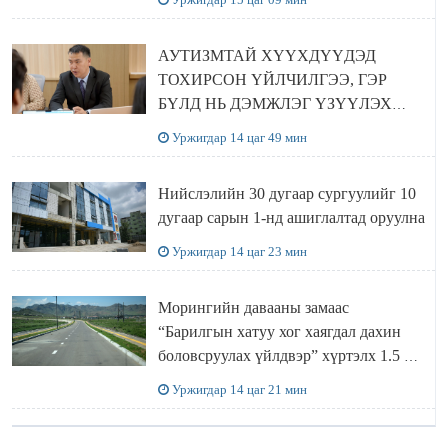
АУТИЗМТАЙ ХҮҮХДҮҮДЭД
ТОХИРСОН ҮЙЛЧИЛГЭЭ, ГЭР
БҮЛД НЬ ДЭМЖЛЭГ ҮЗҮҮЛЭХ
ХӨТӨЛБӨР ШААРДЛАГАТАЙ
Уржигдар 14 цаг 49 мин
БАЙНА
Нийслэлийн 30 дугаар сургуулийг 10
дугаар сарын 1-нд ашиглалтад оруулна
Уржигдар 14 цаг 23 мин
Морингийн давааны замаас
“Барилгын хатуу хог хаягдал дахин
боловсруулах үйлдвэр” хүртэлх 1.5 км
урт авто зам ашиглалтад орлоо
Уржигдар 14 цаг 21 мин