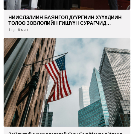
НИЙСЛЭЛИЙН БАЯНГОЛ ДҮҮРГИЙН ХҮҮХДИЙН
ТӨЛӨӨ ЗӨВЛӨЛИЙН ГИШҮҮН СУРАГЧИД
БОЛОВСРОЛЫН ЯАМАНД ЗОЧИЛЛОО
1 цаг 8 мин