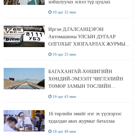
хойшлуулах эсвэл түр цуцлах
16 цаг 32 мин
Иргэн Д.ГАЛСАНЦЭРЭН
Автомашины УЛСЫН ДУГААР
ОЛГОХЫГ ХЯЗГААРЛАХ ЖУРМЫГ
ЦУЦЛУУЛАХ санал гаргажээ
16 цаг 35 мин
БАГАХАНГАЙ-ХӨШИГИЙН
ХӨНДИЙ-ЭМЭЭЛТ ЧИГЛЭЛИЙН
ТӨМӨР ЗАМЫН ТӨСЛИЙН
БҮТЭЭН БАЙГУУЛАЛТ
16 цаг 43 мин
ЭРЧИМЖИЖ БАЙНА
16 төрлийн эмийг нэг эх үүсвэрээс
худалдан авах журмыг баталлаа
18 цаг 48 мин