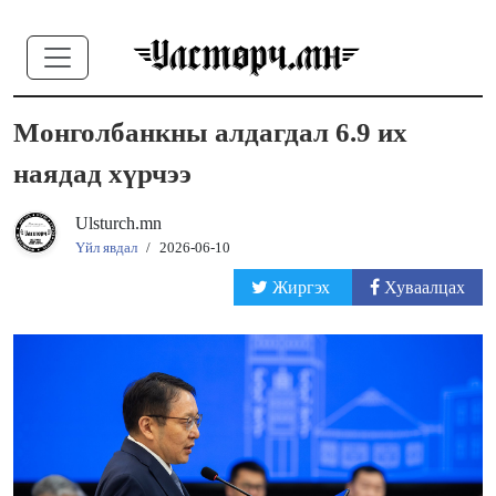
Монголбанкны алдагдал 6.9 их
наядад хүрчээ
Ulsturch.mn
Үйл явдал
/
2026-06-10
Жиргэх
Хуваалцах