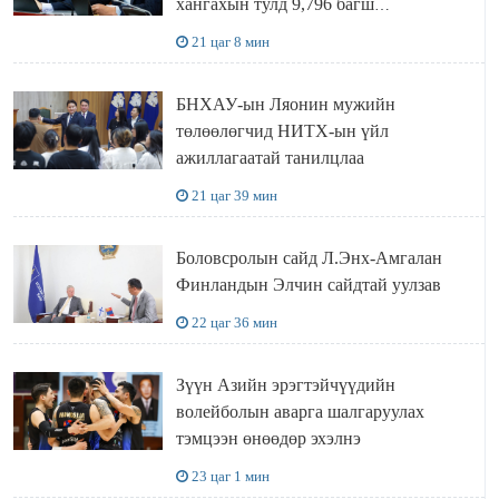
хангахын тулд 9,796 багш
шаардлагатай
21 цаг 8 мин
БНХАУ-ын Ляонин мужийн
төлөөлөгчид НИТХ-ын үйл
ажиллагаатай танилцлаа
21 цаг 39 мин
Боловсролын сайд Л.Энх-Амгалан
Финландын Элчин сайдтай уулзав
22 цаг 36 мин
Зүүн Азийн эрэгтэйчүүдийн
волейболын аварга шалгаруулах
тэмцээн өнөөдөр эхэлнэ
23 цаг 1 мин