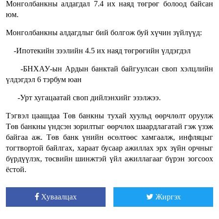
Монголбанкны алдагдал 7.4 их наяд төгрөг болоод байсан
юм.
Монголбанкны алдагдлыг бий болгож буй хүчин зүйлүүд:
-Ипотекийн зээлийн 4.5 их наяд төгрөгийн үлдэгдэл
-БНХАУ-ын Ардын банктай байгуулсан своп хэлцлийн
үлдэгдэл 6 тэрбум юан
-Урт хугацаатай своп дийлэнхийг эзэлжээ.
Тэгвэл цаашдаа Төв банкны тухай хуульд өөрчлөлт оруулж
Төв банкны үндсэн зорилтыг өөрчлөх шаардлагатай гэж үзэж
байгаа аж. Төв банк үнийн өсөлтөөс хамгаалж, инфляцыг
тогтвортой байлгах, хараат бусаар ажиллах эрх зүйн орчныг
бүрдүүлэх, төсвийн шинжтэй үйл ажиллагааг бүрэн зогсоох
ёстой.
Хуваалцах
Жиргэх