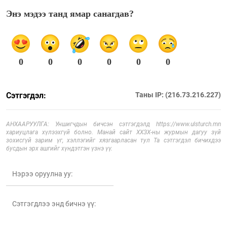
Энэ мэдээ танд ямар санагдав?
0
0
0
0
0
0
Сэтгэгдэл:
Таны IP: (216.73.216.227)
АНХААРУУЛГА: Уншигчдын бичсэн сэтгэгдэлд https://www.ulsturch.mn
хариуцлага хүлээхгүй болно. Манай сайт ХХЗХ-ны журмын дагуу зүй
зохисгүй зарим үг, хэллэгийг хязгаарласан тул Та сэтгэгдэл бичихдээ
бусдын эрх ашгийг хүндэтгэн үзнэ үү.