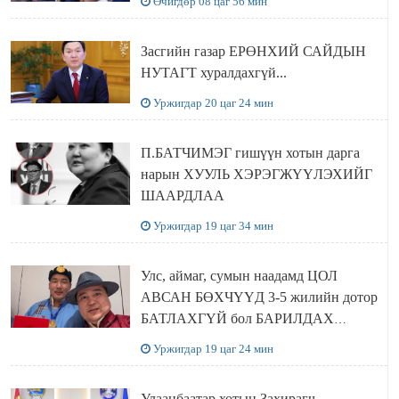
Өчигдөр 08 цаг 56 мин
Засгийн газар ЕРӨНХИЙ САЙДЫН
НУТАГТ хуралдахгүй...
Уржигдар 20 цаг 24 мин
П.БАТЧИМЭГ гишүүн хотын дарга
нарын ХУУЛЬ ХЭРЭГЖҮҮЛЭХИЙГ
ШААРДЛАА
Уржигдар 19 цаг 34 мин
Улс, аймаг, сумын наадамд ЦОЛ
АВСАН БӨХЧҮҮД 3-5 жилийн дотор
БАТЛАХГҮЙ бол БАРИЛДАХ
ЭРХИЙГ нь хасаж, цолыг нь хураана
Уржигдар 19 цаг 24 мин
Улаанбаатар хотын Захирагч