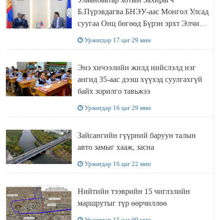
Б.Пүрэвдагва БНЭУ-аас Монгол Улсад
суугаа Онц бөгөөд Бүрэн эрхт Элчин
сайд Атул Малхари Готсурветэй
Уржигдар 17 цаг 29 мин
уулзлаа
Энэ хичээлийн жилд нийслэлд нэг
ангид 35-аас дээш хүүхэд суулгахгүй
байх зорилго тавьжээ
Уржигдар 16 цаг 29 мин
Зайсангийн гүүрний баруун талын
авто замыг хааж, засна
Уржигдар 16 цаг 22 мин
Нийтийн тээврийн 15 чиглэлийн
маршрутыг түр өөрчиллөө
Уржигдар 15 цаг 09 мин