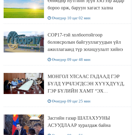
Өнөөдөр нутгийн зүүн хэсгээр аадар
бороо орж, баруун хагаст хална
Өчигдөр 10 цаг 02 мин
COP17-тэй холбоотойгоор
боловсролын байгууллагуудын үйл
ажиллагаанд түр зохицуулалт хийнэ
Өчигдөр 09 цаг 48 мин
МОНГОЛ УЛСААС ГАДААД ГЭР
БҮЛД ҮРЧЛЭГДСЭН ХҮҮХДҮҮД,
ГЭР БҮЛИЙН ХАМТ “ЭХ
ОРОНТОЙГОО ТАНИЛЦАХ”
Өчигдөр 09 цаг 25 мин
АЯЛАЛ ХИЙЖ БАЙНА
Засгийн газар ШАТАХУУНЫ
АСУУДЛААР хуралдаж байна