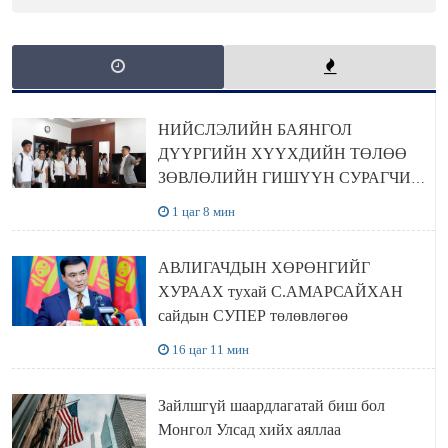
НИЙСЛЭЛИЙН БАЯНГОЛ
ДҮҮРГИЙН ХҮҮХДИЙН ТӨЛӨӨ
ЗӨВЛӨЛИЙН ГИШҮҮН СУРАГЧИД
БОЛОВСРОЛЫН ЯАМАНД
1 цаг 8 мин
ЗОЧИЛЛОО
АВЛИГАЧДЫН ХӨРӨНГИЙГ
ХУРААХ тухай С.АМАРСАЙХАН
сайдын СУПЕР төлөвлөгөө
16 цаг 11 мин
Зайлшгүй шаардлагатай биш бол
Монгол Улсад хийх аяллаа