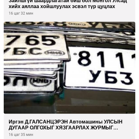
Зайлшгүй шаардлагатай биш бол Монгол Улсад
хийх аяллаа хойшлуулах эсвэл түр цуцлах
16 цаг 32 мин
Иргэн Д.ГАЛСАНЦЭРЭН Автомашины УЛСЫН
ДУГААР ОЛГОХЫГ ХЯЗГААРЛАХ ЖУРМЫГ
ЦУЦЛУУЛАХ санал гаргажээ
16 цаг 35 мин