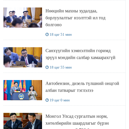
Нөөцийн махны худалдаа,
борлуулалтыг нээлттэй ил тод
болгоно
18 цаг 51 мин
Санхүүгийн хэмнэлтийн горимд
эрүүл мэндийн салбар хамаарахгүй
18 цаг 55 мин
Автобензин, дизель түлшний онцгой
албан татварыг тэглэлээ
19 цаг 0 мин
Монгол Улсад сургалтын норм,
хөтөлбөрийн шаардлагыг бүрэн