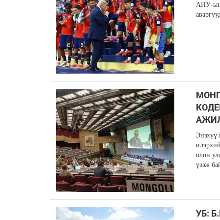
АНУ-ын 
аваргуу
МОНГ
КОДЕ
АЖИЛ
Энэхүү 
илэрхий
олон ул
үзэж ба
УБ: Б