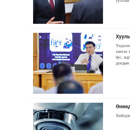
уулзлаа.
Хуул
Үндэсни
хангах 
бус, хо
дундын 
Өнөөд
Хийгдэх