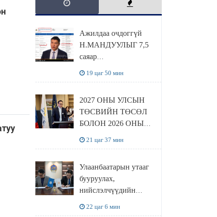
он
Ажилдаа очдоггүй
Н.МАНДУУЛЫГ 7,5
саяар
УРАМШУУЛЖЭЭ
19 цаг 50 мин
2027 ОНЫ УЛСЫН
ТӨСВИЙН ТӨСӨЛ
БОЛОН 2026 ОНЫ
атуу
ТӨСВИЙН
21 цаг 37 мин
ТОДОТГОЛЫН
ТӨСЛИЙН ОЛОН
Улаанбаатарын утааг
НИЙТИЙН
бууруулах,
ХЭЛЭЛЦҮҮЛЭГ
нийслэлчүүдийн
БОЛЛОО
эрүүл мэндийг
22 цаг 6 мин
хамгаалах төслийг