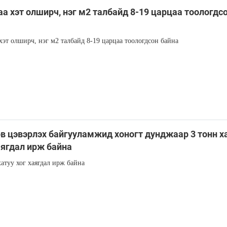
а хэт олширч, нэг м2 талбайд 8-19 царцаа тоологдс
а
хэт олширч, нэг м2 талбайд 8-19 царцаа тоологдсон байна
өв цэвэрлэх байгууламжид хоногт дунджаар 3 тонн х
аягдал ирж байна
хатуу хог хаягдал ирж байна