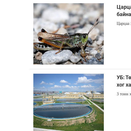
Царца
байн
Царцаа 
УБ: Т
хог х
3 тонн 