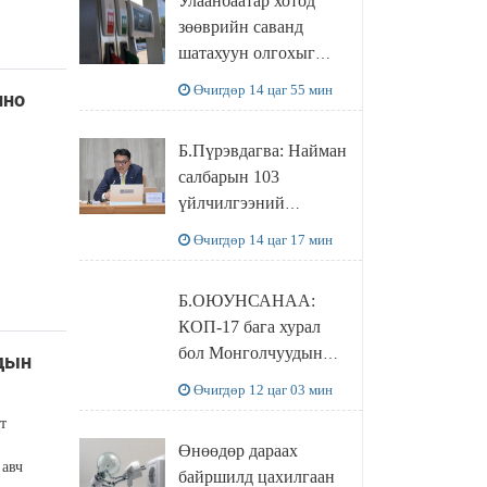
Улаанбаатар хотод
худалдаж авахаар
зөөврийн саванд
болжээ
шатахуун олгохыг
хязгаарласан бол орон
Өчигдөр 14 цаг 55 мин
лно
нутагт ийм хориг
мөрдөгдөхгүй
Б.Пүрэвдагва: Найман
салбарын 103
үйлчилгээний
бүртгэлийг
Өчигдөр 14 цаг 17 мин
цуцалснаар бизнес
эрхлэхэд таатай
Б.ОЮУНСАНАА:
нөхцөл бүрдэнэ
КОП-17 бага хурал
бол Монголчуудын
дын
байгаль дэлхийгээ
Өчигдөр 12 цаг 03 мин
хамгаалж байгаа
т
бодлого шийдвэрийг
Өнөөдөр дараах
ДЭЛХИЙД
 авч
байршилд цахилгаан
СУРТАЛЧИЛАХ гол