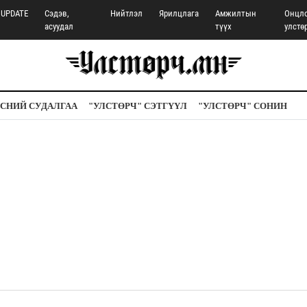
UPDATE
Сэдэв,
Нийтлэл
Ярилцлага
Амжилтын
Онцл
асуудал
түүх
улстө
СНИЙ СУДАЛГАА
"УЛСТӨРЧ" СЭТГҮҮЛ
"УЛСТӨРЧ" СОНИН