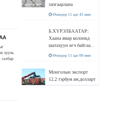
хязгаарлана
бодлого
Өчигдөр 11 цаг 45 мин
Б.ХҮРЭЛБААТАР:
ЛАА
Хаана ямар колонкд
шатахуун өгч байгаа,
ыг
дараалал ямар байгааг
эх хууль
Өчигдөр 11 цаг 00 мин
 салбар
"BENZIN.MN”
сайтаас харах
Монголын экспорт
боломжтой
12.2 тэрбум ам.долларт
хүрэв
Өчигдөр 10 цаг 16 мин
БОЛОВСРОЛЫН
САЙД Л.ЭНХ-
АМГАЛАН