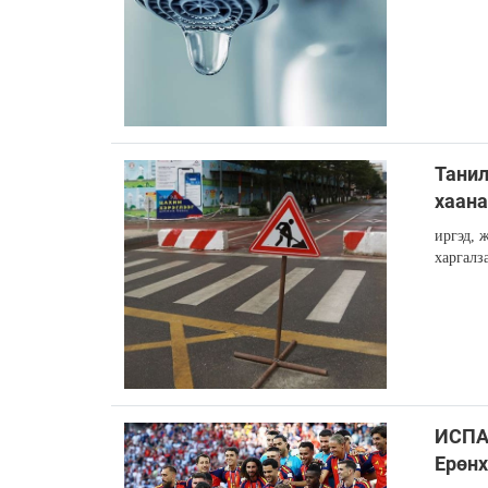
Танил
хаана
иргэд, 
харгалз
ИСПА
Ерөн