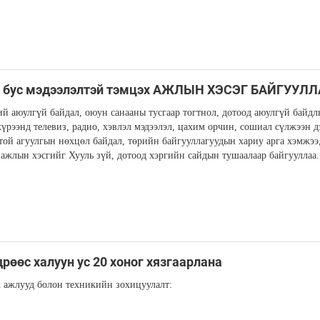
ь бус мэдээлэлтэй тэмцэх АЖЛЫН ХЭСЭГ БАЙГУУЛ
й аюулгүй байдал, оюун санааны тусгаар тогтнол, дотоод аюулгүй байдл
хүрээнд телевиз, радио, хэвлэл мэдээлэл, цахим орчин, сошиал сүлжээн д
ртой агуулгын нөхцөл байдал, төрийн байгууллагуудын хариу арга хэмжээ,
ажлын хэсгийг Хууль зүй, дотоод хэргийн сайдын тушаалаар байгууллаа.
рөөс халуун ус 20 хоног хязгаарлана
 ажлууд болон техникийн зохицуулалт: