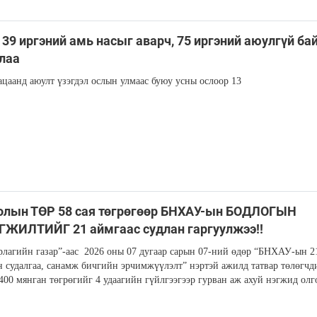
 39 иргэний амь насыг аварч, 75 иргэний аюулгүй б
лаа
ацаанд аюулт үзэгдэл ослын улмаас буюу усны ослоор 13
олын ТӨР 58 сая төгрөгөөр БНХАУ-ын БОДЛОГЫН
ЖИЛТИЙГ 21 аймгаас судлан гаргуулжээ!!
рлагийн газар”-аас 2026 оны 07 дугаар сарын 07-ний өдөр “БНХАУ-ын 2
 судалгаа, санамж бичгийн эрчимжүүлэлт” нэртэй ажилд татвар төлөгчд
 400 мянган төгрөгийг 4 удаагийн гүйлгээгээр гурван аж ахуй нэгжид олг