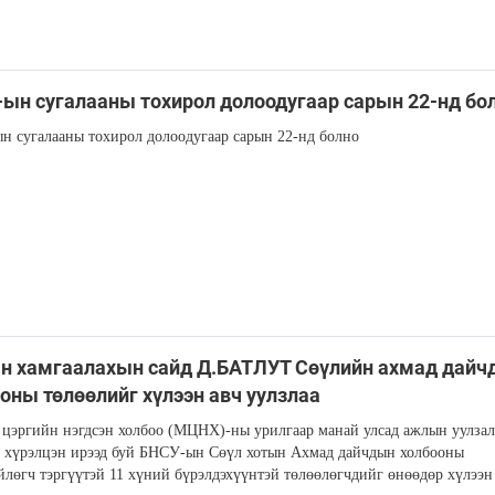
ын сугалааны тохирол долоодугаар сарын 22-нд бо
 сугалааны тохирол долоодугаар сарын 22-нд болно
н хамгаалахын сайд Д.БАТЛУТ Сөүлийн ахмад дайч
оны төлөөлийг хүлээн авч уулзлаа
цэргийн нэгдсэн холбоо (МЦНХ)-ны урилгаар манай улсад ажлын уулзал
 хүрэлцэн ирээд буй БНСУ-ын Сөүл хотын Ахмад дайчдын холбооны
лөгч тэргүүтэй 11 хүний бүрэлдэхүүнтэй төлөөлөгчдийг өнөөдөр хүлээн