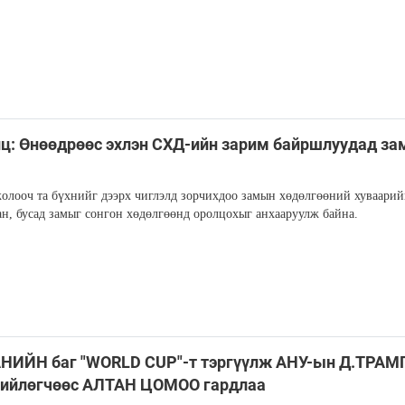
ц: Өнөөдрөөс эхлэн СХД-ийн зарим байршлуудад за
жолооч та бүхнийг дээрх чиглэлд зорчихдоо замын хөдөлгөөний хуваарий
ан, бусад замыг сонгон хөдөлгөөнд оролцохыг анхааруулж байна.
НИЙН баг "WORLD CUP"-т тэргүүлж АНУ-ын Д.ТРАМ
хийлөгчөөс АЛТАН ЦОМОО гардлаа