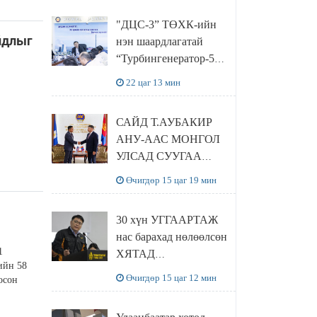
“Чингис хаан
"ДЦС-3” ТӨХК-ийн
баялгийн сан нэгдэл”
айдлыг
нэн шаардлагатай
ХХК-тай хамтран
“Турбингенератор-5”-
хэрэгжүүлнэ
ын шинэчлэлийн
22 цаг 13 мин
төсвийг
шийдвэрлэхээр болов
САЙД Т.АУБАКИР
АНУ-ААС МОНГОЛ
УЛСАД СУУГАА
ЭЛЧИН САЙД
Өчигдөр 15 цаг 19 мин
РИЧАРД
БУАНГАНЫГ
30 хүн УГГААРТАЖ
ХҮЛЭЭН АВЧ
нас барахад нөлөөлсөн
УУЛЗЛАА
1
ХЯТАД
ийн 58
барьцалдуулагчийг
Өчигдөр 15 цаг 12 мин
осон
Ц.ЭРДЭНЭБАЯР
захирал дахин