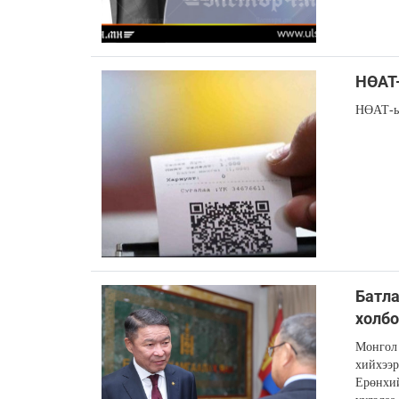
НӨАТ-
НӨАТ-ын
Батла
холбо
Монгол 
хийхээр
Ерөнхий