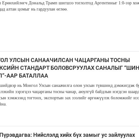
Ерөнхийлөгч Дональд Трамп шигшээ тоглолтод Аргентиныг 1:0-ээр хо
дад алтан цомыг нь гардуулан өглөө.
ОЛ УЛСЫН САНААЧИЛСАН ЧАЦАРГАНЫ ТОСНЫ
КСИЙН СТАНДАРТ БОЛОВСРУУЛАХ САНАЛЫГ “ШИ
”-ААР БАТАЛЛАА
шийдвэр нь Монгол Улсын санаачилга олон улсын түвшинд дэмжигдэж б
лэхийн зэрэгцээ чацарганы тосны чанар, аюулгүй байдлын нэгдсэн шаар
сын хэмжээнд тогтоох, экспортын зах зээлийг өргөжүүлэх боломжийг нэ
йна.
.Пүрэвдагва: Нийслэлд хийх бүх замыг ус зайлуулах