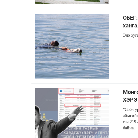
ОБЕГ:
ханга
Энэ хуг
Монг
ХЭРЭГ
“Соёл у
аймгийн
сая 219
байна.