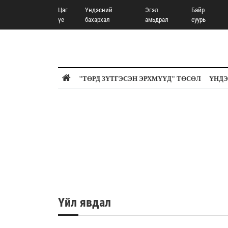
Цаг
Үндэсний
Эгэл
Байр
үе
бахархал
амьдрал
суурь
"ТӨРД ЗҮТГЭСЭН ЭРХМҮҮД" ТӨСӨЛ
ҮНДЭ
Үйл явдал