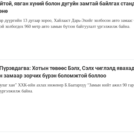
йтой, явган хүний болон дугуйн замтай байлгах стан
өнө
ар дүүргийн 13 дугаар хороо, Хайлааст Дарь-Эхийг холбосон авто замаас
тэй холбогдох 960 метр авто замын бүтээн байгуулалт үргэлжилж байна.
.Пүрэвдагва: Хотын төвөөс Бэлх, Сэлх чиглэлд яваха
н замаар зорчих бүрэн боломжтой боллоо
улаг хан” ХХК-ийн ахлах инженер Б.Баатархүү “Замын нийт ажил 90 га
 үргэлжилж байна.