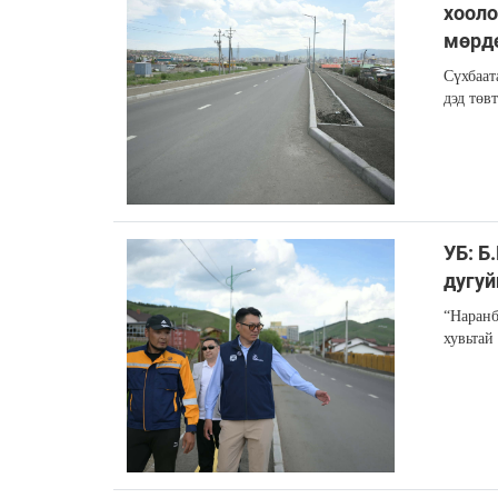
хооло
мөрд
Сүхбаат
дэд төв
УБ: Б
дугуй
“Наранб
хувьтай