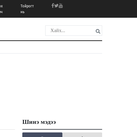
ох
Тойрогт
рч
нь
Шинэ мэдээ