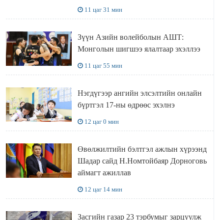
11 цаг 31 мин
Зүүн Азийн волейболын АШТ:
Монголын шигшээ ялалтаар эхэллээ
11 цаг 55 мин
Нэгдүгээр ангийн элсэлтийн онлайн
бүртгэл 17-ны өдрөөс эхэлнэ
12 цаг 0 мин
Өвөлжилтийн бэлтгэл ажлын хүрээнд
Шадар сайд Н.Номтойбаяр Дорноговь
аймагт ажиллав
12 цаг 14 мин
Засгийн газар 23 тэрбумыг зарцуулж