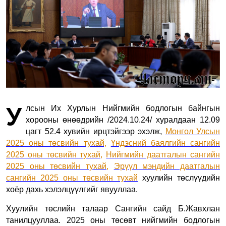
У
лсын Их Хурлын
Нийгмийн бодлогын байнгын
хороо
ны өнөөдрийн /2024.10.24/ хуралдаан 12.09
цагт 52.4 хувийн ирцтэйгээр эхэлж,
Монгол Улсын
2025 оны төсвийн тухай,
Үндэсний баялгийн сангийн
2025 оны төсвийн тухай,
Нийгмийн даатгалын сангийн
2025 оны төсвийн тухай,
Эрүүл мэндийн даатгалын
сангийн 2025 оны төсвийн тухай
хуулийн төслүүдийн
хоёр дахь хэлэлцүүлгийг явууллаа.
Хуулийн төслийн талаар Сангийн сайд Б.Жавхлан
танилцууллаа.
2025 оны төсөвт нийгмийн бодлогын