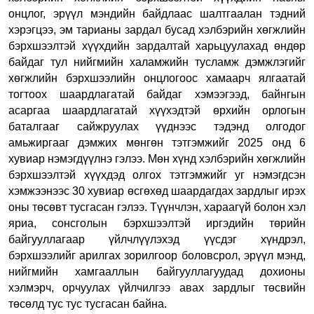
онцлог, эрүүл мэндийн байдлаас шалтгаалан тэдний
хэрэгцээ, эм тарианы зардал бусад хэлбэрийн хөгжлийн
бэрхшээлтэй хүүхдийн зардалтай харьцуулахад өндөр
байдаг тул нийгмийн халамжийн тусламж дэмжлэгийг
хөгжлийн бэрхшээлийн онцлогоос хамаарч ялгаатай
тогтоох шаардлагатай байдаг
хэмээгээд,
байнгын
асаргаа шаардлагатай хүүхэдтэй өрхийн орлогын
баталгааг сайжруулах үүднээс тэдэнд олгодог
амьжиргааг дэмжих мөнгөн тэтгэмжийг 2025 онд 6
хувиар нэмэгдүүл
нэ гэлээ. Мөн
хүнд хэлбэрийн хөгжлийн
бэрхшээлтэй хүүхдэд олгох тэтгэмжийг уг нэмэгдсэн
хэмжээнээс 30 хувиар өсгөхөд шаардагдах зардлыг
ирэх
оны төсөвт тусгасан гэлээ.
Түүнчлэн, хараагүй болон хэл
яриа, сонсголын бэрхшээлтэй иргэдийн төрийн
байгууллагаар үйлчлүүлэхэд үүсдэг хүндрэл,
бэрхшээлийг арилгах зорилгоор боловсрол, эрүүл мэнд,
нийгмийн хамгааллын байгууллагуудад дохионы
хэлмэрч, орчуулах үйлчилгээ авах зардлыг төсвийн
төсөлд тус тус тусга
сан байна
.