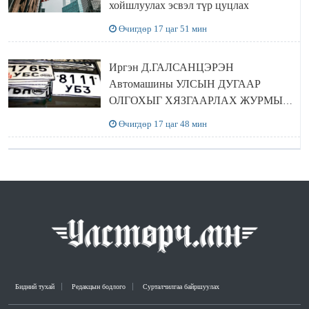
хойшлуулах эсвэл түр цуцлах
Өчигдөр 17 цаг 51 мин
Иргэн Д.ГАЛСАНЦЭРЭН
Автомашины УЛСЫН ДУГААР
ОЛГОХЫГ ХЯЗГААРЛАХ ЖУРМЫГ
ЦУЦЛУУЛАХ санал гаргажээ
Өчигдөр 17 цаг 48 мин
Бидний тухай
Редакцын бодлого
Сурталчилгаа байршуулах