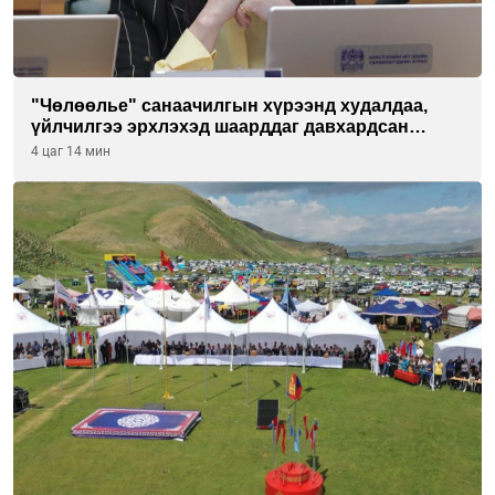
"Чөлөөлье" санаачилгын хүрээнд худалдаа,
үйлчилгээ эрхлэхэд шаарддаг давхардсан
бүртгэлийг хүчингүй болгох тогтоолын төслийг
4 цаг 14 мин
баталлаа