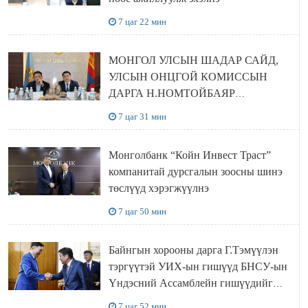
7 цаг 22 мин
МОНГОЛ УЛСЫН ШАДАР САЙД,
УЛСЫН ОНЦГОЙ КОМИССЫН
ДАРГА Н.НОМТОЙБАЯР
ӨМНӨГОВЬ АЙМАГТ
7 цаг 31 мин
АЖИЛЛАЛАА
Монголбанк “Койн Инвест Траст”
компанитай дурсгалын зоосны шинэ
төслүүд хэрэгжүүлнэ
7 цаг 50 мин
Байнгын хорооны дарга Г.Тэмүүлэн
тэргүүтэй УИХ-ын гишүүд БНСУ-ын
Үндэсний Ассамблейн гишүүдийг
хүлээн авч уулзав
7 цаг 52 мин