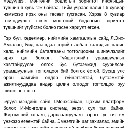
мэдүүлдэг. Мөнгөний бодлогын зорилтот инфляцын
түвшин 6 хувь гэж байгаа. Тийм учраас цалинг 6 хувиар
нэмэхээр ирэх оны төсөвт тусгасан. Хэрэв 8 хувиар
нэмэгдүүлнэ гэвэл мөнгөний бодлогын зорилтот
түвшнийг үгүйсгэх болно гэсэн хариулт өгсөн.
Гэр бүл, хөдөлмөр, нийгмийн хамгааллын сайд Л.Энх-
Амгалан, Бид цаашдаа төрийн албан хаагчдын цалин
хөлс, нийгмийн баталгааны тогтолцооны шинэчлэлийг
ярих цаг болсон. Гүйцэтгэлийн урамшууллыг
хавтгайруулан олгох бус бүтээмжид суурилсан
урамшууллын тогтолцоог бий болгох ёстой. Бусад улс
орон хамгийн өндөр гүйцэтгэлтэй, бүтээмжтэй
ажилтнуудадаа өндөр цалин олгодог тогтолцоо руу
шилжсэн гэлээ.
Эрүүл мэндийн сайд Т.Мөнхсайхан, Цахим платформ
болох И-Монголиа системд эерэг, сул тал байна.
Жирэмсний хяналт, дархлаажуулалт зэрэгт тус систем
үнэхээр өгөөжтэй байна. Эмнэлгийн цаг захиалах, эмийн
жорын тал дээр тийм ч оновчтой шийдэл болж чадахгүй