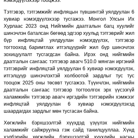
нэмэгдүүлэхээр тооц
жээ
.
Тэтгэвэр, тэтгэмжийг инфляцын түвшинтэй уялдуулан 6
хувиар нэмэгдүүл
эхээр тусгажээ
. Монгол Улсын Их
Хурлаас 2023 онд Нийгмийн даатгалын багц
хуулийг
шинэчлэн баталсан бөгөөд эдгээр хуульд тэтгэврийг жил
бүр инфляцтай уялдуулан нэмэгдүүлэх, тэтгэвэр
тогтооход баримтлах итгэлцүүрийг жил бүр шинэчлэх
зохицуулалт тусгагдсан
байна
. Ирэх онд нийгмийн
даатгалын сангаас тэтгэвэр авагч 510.0 мянган иргэний
тэтгэврийг инфляцтай уялдуулан 6 хувиар нэмэгдүүлэх,
итгэлцүүр шинэчлэхтэй холбоотой зардлыг тус тус
тооцож 2025 оны төсөвт тусга
жээ.
Түүнчлэн, нийгмийн
даатгалын сангаас тэтгэвэр тогтоолгох эрх үүсээгүй
халамжийн тэтгэвэр авагч иргэдийн тэтгэврийн хэмжээг
инфляцтай уялдуулан 6 хувиар нэмэгдүүлэхэд
шаардагдах зардлыг мөн тусга
сан байна.
Хөгжлийн бэрхшээлтэй хүүхдэд үзүүлэх нийгмийн
халамжийг сайжруул
на гэж сайд танилцууллаа
. Хүнд
хэлбэрийн хөгжлийн бэрхшээлтэй хүүхдийн насны