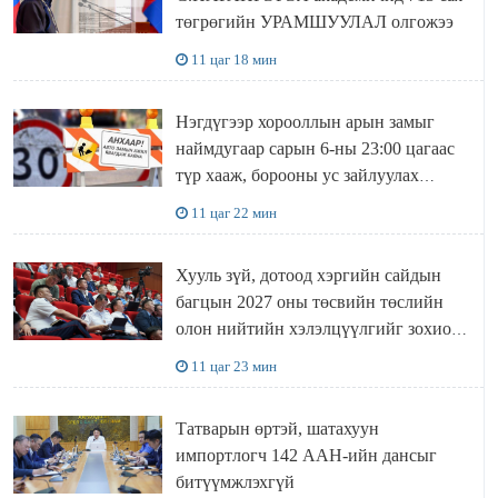
төгрөгийн УРАМШУУЛАЛ олгожээ
11 цаг 18 мин
Нэгдүгээр хорооллын арын замыг
наймдугаар сарын 6-ны 23:00 цагаас
түр хааж, борооны ус зайлуулах
шугамын хөндлөн сэтэлгээ хийнэ
11 цаг 22 мин
Хууль зүй, дотоод хэргийн сайдын
багцын 2027 оны төсвийн төслийн
олон нийтийн хэлэлцүүлгийг зохион
байгууллаа
11 цаг 23 мин
Татварын өртэй, шатахуун
импортлогч 142 ААН-ийн дансыг
битүүмжлэхгүй