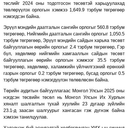
төслийг 2024 оны тодотгосон төсөвтэй харьцуулахад
төвлөрүүлэх орлогын хэмжээ 1,649.9 тэрбум төгрөгөөр
нэмэгдсэн байна.
Эрүүл мэндийн даатгалын сангийн орлогыг 560.8 тэрбум
төгрөгөөр, Нийгмийн даатгалын сангийн орлогыг 1,050.5
тэрбум төгрөгөөр, Эрүүл мэндийн сайдын харьяа төсөвт
байгууллагын өөрийн орлогыг 2.4 тэрбум төгрөгөөр, Гэр
бүл, хөдөлмөр нийгмийн хамгааллын сайдын төсөвт
байгууллагын өөрийн орлогын хэмжээг 35.5 тэрбум
төгрөгөөр, хөдөлмөр, халамжийн үйлчилгээний ерөнхий
газрын орлогыг 0.2 тэрбум төгрөгөөр, бусад орлогыг 0.5
тэрбум төгрөгөөр нэмэгдүүлэн төлөвлөсөн байна.
Төрийн аудитын байгууллагаас Монгол Улсын 2025 оны
нэгдсэн төсвийн төсөл нь Монгол Улсын Их Хурлын
хяналт шалгалтын тухай хуулийн 23 дугаар зүйлийн
23.1-д заасан шалгуурыг хангасан гэж дүгнэж байна
хэмээн танилцуулав.
Хэлэлцэж буй асуудалтай холбогдуулан УИХ-ын гишүүд