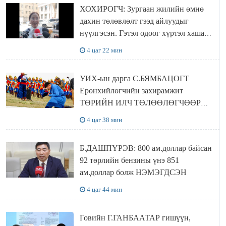
ХОХИРОГЧ: Зургаан жилийн өмнө
дахин төлөвлөлт гээд айлуудыг
нүүлгэсэн. Гэтэл одоог хүртэл хашаа
байшин ч байхгүй, орон сууц ч
4 цаг 22 мин
байхгүй хаана амьдрахаа мэдэхгүй явж
байна
УИХ-ын дарга С.БЯМБАЦОГТ
Ерөнхийлөгчийн захирамжит
ТӨРИЙН ИЛЧ ТӨЛӨӨЛӨГЧӨӨР
Сутай хайрханы тахилгад оролцжээ
4 цаг 38 мин
Б.ДАШПҮРЭВ: 800 ам.доллар байсан
92 төрлийн бензины үнэ 851
ам.доллар болж НЭМЭГДСЭН
4 цаг 44 мин
Говийн Г.ГАНБААТАР гишүүн,