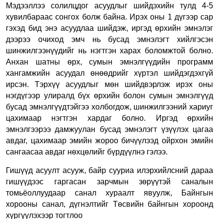
Мэдээллээ солилцдог асуудлыг шийдэхийн тулд 4-5
хувилбараас сонгох болж байна. Ирэх оны 1 дүгээр сар
гэхэд бид энэ асуудлаа шийдэж, иргэд өрхийн эмнэлэг
дээрээ очиход эмч нь бусад эмнэлэгт хийлгэсэн
шинжилгээнүүдийг нь нэгтгэн харах боломжтой болно.
Анхан шатны өрх, сумын эмнэлгүүдийн программ
хангамжийн асуудал өнөөдрийг хүртэл шийдэгдэхгүй
ирсэн. Тэрхүү асуудлыг мөн шийдвэрлэж ирэх оны
нэгдүгээр улиралд бүх өрхийн болон сумын эмнэлгүүд
бусад эмнэлгүүдтэйгээ холбогдож, шинжилгээний хариуг
цахимаар нэгтгэн хардаг болно. Иргэд өрхийн
эмнэлгээрээ дамжуулан бусад эмнэлэгт үзүүлэх цагаа
авдаг, цахимаар эмийн жороо бичүүлээд ойрхон эмийн
сангаасаа авдаг нөхцөлийг бүрдүүлнэ гэлээ.
Гишүүд асуулт асууж, байр сууриа илэрхийлсний дараа
гишүүдээс гаргасан зарчмын зөрүүтэй саналын
томьёоллуудаар санал хураалт явуулж, Байнгын
хорооны санал, дүгнэлтийг Төсвийн байнгын хороонд
хүргүүлэхээр тогтлоо