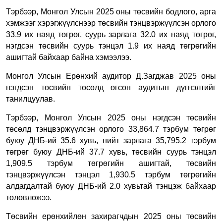
Тэрбээр,
Монгол Улсын 2025 оны төсвийн бодлого, арга
хэмжээг хэрэгжүүлснээр төсвийн тэнцвэржүүлсэн орлого
33.9 их наяд төгрөг, суурь зарлага 32.0 их наяд төгрөг,
нэгдсэн төсвийн суурь тэнцэл 1.9 их наяд төгрөгийн
ашигтай байхаар байна
хэмээлээ
.
Монгол Улсын Ерөнхий аудитор Д.Загджав
2025 оны
нэгдсэн төсвийн төсөлд өгсөн аудитын дүгнэлтийг
танилцуулав.
Тэрбээр, Монгол Улсын 2025 оны нэгдсэн төсвийн
төсөлд тэнцвэржүүлсэн орлого 33,864.7 тэрбум төгрөг
буюу ДНБ-ий 35.6 хувь, нийт зарлага 35,795.2 тэрбум
төгрөг буюу ДНБ-ий 37.7 хувь, төсвийн суурь тэнцэл
1,909.5 тэрбум төгрөгийн ашигтай, төсвийн
тэнцвэржүүлсэн тэнцэл 1,930.5 тэрбум төгрөгийн
алдагдалтай буюу ДНБ-ий 2.0 хувьтай тэнцэж байхаар
төлөвлөжээ.
Төсвийн ерөнхийлөн захирагчдын 2025 оны төсвийн