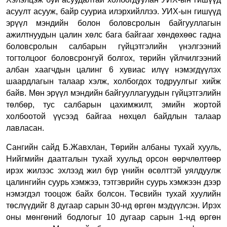
асуулт асууж, байр сууриа илэрхийллээ.
УИХ-ын гишүүд
эрүүл мэндийн болон боловсролын байгууллагын
ажилтнуудын цалин хөлс бага байгааг хөндөхөөс гадна
боловсролын салбарын гүйцэтгэлийн үнэлгээний
тогтолцоог боловсронгуй болгох, төрийн үйлчилгээний
албан хаагчдын цалинг 6 хувиас илүү нэмэгдүүлэх
шаардлагын талаар хэлж, холбогдох тодруулгыг хийж
байв. Мөн эрүүл мэндийн байгууллагуудын гүйцэтгэлийн
төлбөр, тус салбарын цахимжилт, эмийн жортой
холбоотой үүсээд байгаа нөхцөл байдлын талаар
лавласан.
Сангийн сайд Б.Жавхлан, Төрийн албаны тухай хууль,
Нийгмийн даатгалын тухай хуульд орсон өөрчлөлтөөр
ирэх жилээс эхлээд жил бүр үнийн өсөлттэй уялдуулж
цалингийн суурь хэмжээ, тэтгэврийн суурь хэмжээн дээр
нэмэгдэл тооцож байх болсон. Төсвийн тухай хуулийн
төслүүдийг 8 дугаар сарын 30-нд өргөн мэдүүлсэн. Ирэх
оны мөнгөний бодлогыг 10 дугаар сарын 1-нд өргөн