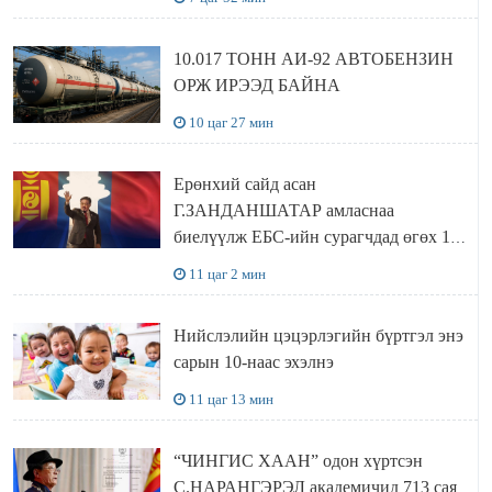
10.017 ТОНН АИ-92 АВТОБЕНЗИН
ОРЖ ИРЭЭД БАЙНА
10 цаг 27 мин
Ерөнхий сайд асан
Г.ЗАНДАНШАТАР амласнаа
биелүүлж ЕБС-ийн сурагчдад өгөх 10.
МЯНГАН ШАТРАА хүлээн авчээ
11 цаг 2 мин
Нийслэлийн цэцэрлэгийн бүртгэл энэ
сарын 10-наас эхэлнэ
11 цаг 13 мин
“ЧИНГИС ХААН” одон хүртсэн
С.НАРАНГЭРЭЛ академичид 713 сая