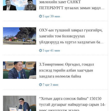
зөвлөхийн хамт САНКТ
ПЕТЕРБУРГТ зугаалах замын зардлаа
“ИНҮТ” ТӨХХК даажээ
5 цаг 39 мин
ОХУ-ын түлшний хямрал гүнзгийрч,
хамгийн том боловсруулах
үйлдвэрүүд нь хүртэл халдлагын бай
болов
5 цаг 41 мин
З.Төмөртөмөө: Өргөдөл, гомдол
ихсэхэд төрийн албан хаагчдын
хандлага нөлөөлж байна
7 цаг 3 мин
“Хотын дарга сонсож байна” 150150
тусгай дугаарыг наймдугаар сарын 14-
нөөс ажиллуулж эхэлнэ