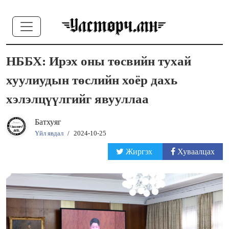
НББХ: Ирэх оны төсвийн тухай
хуулиудын төслийн хоёр дахь
хэлэлцүүлгийг явууллаа
Батхуяг
Үйл явдал
/
2024-10-25
Жиргэх
Хуваалцах