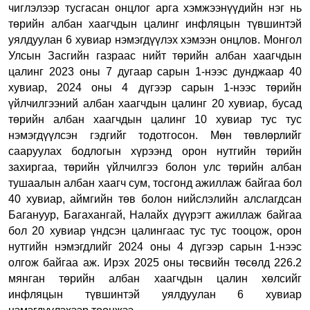
чиглэлээр тусгасан онцлог арга хэмжээ
нүүдийн нэг нь
т
өрийн албан хаагчдын цалинг инфляцын түвшинтэй
уялдуулан 6 хувиар нэмэгдүүл
эх хэмээн онцлов.
Монгол
Улсын Засгийн газраас нийт төрийн албан хаагчдын
цалинг 2023 оны 7 дугаар сарын 1-нээс дунджаар 40
хувиар, 2024 оны 4 дүгээр сарын 1-нээс төрийн
үйлчилгээний албан хаагчдын цалинг 20 хувиар, бусад
төрийн албан хаагчдын цалинг 10 хувиар тус тус
нэмэгдүүлсэн
гэдгийг тодотгосон.
Мөн төвлөрлийг
сааруулах бодлогын хүрээнд орон нутгийн төрийн
захиргаа, төрийн үйлчилгээ болон улс төрийн албан
тушаалын албан хаагч сум, тосгонд ажиллаж байгаа бол
40 хувиар, аймгийн төв болон нийслэлийн алслагдсан
Багануур, Багахангай, Налайх дүүрэгт ажиллаж байгаа
бол 20 хувиар үндсэн цалингаас тус тус тооцож, орон
нутгийн нэмэгдлийг 2024 оны 4 дүгээр сарын 1-нээс
олгож бай
гаа аж
. Ирэх 2025 оны төсвийн төсөлд 226.2
мянган төрийн албан хаагчдын цалин хөлсийг
инфляцын түвшинтэй уялдуулан 6 хувиар