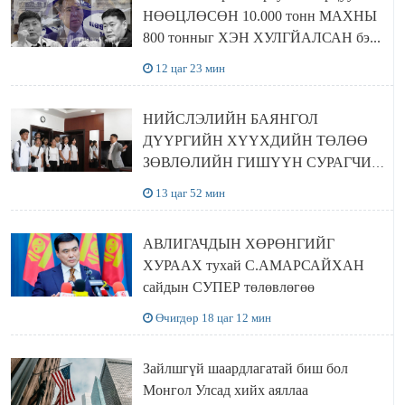
НӨӨЦЛӨСӨН 10.000 тонн МАХНЫ
800 тонныг ХЭН ХУЛГЙАЛСАН бэ...
12 цаг 23 мин
НИЙСЛЭЛИЙН БАЯНГОЛ
ДҮҮРГИЙН ХҮҮХДИЙН ТӨЛӨӨ
ЗӨВЛӨЛИЙН ГИШҮҮН СУРАГЧИД
БОЛОВСРОЛЫН ЯАМАНД
13 цаг 52 мин
ЗОЧИЛЛОО
АВЛИГАЧДЫН ХӨРӨНГИЙГ
ХУРААХ тухай С.АМАРСАЙХАН
сайдын СУПЕР төлөвлөгөө
Өчигдөр 18 цаг 12 мин
Зайлшгүй шаардлагатай биш бол
Монгол Улсад хийх аяллаа