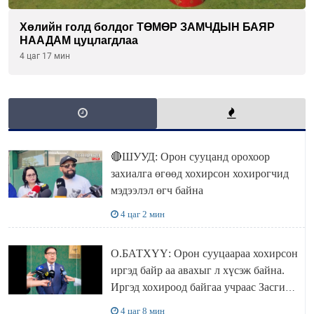
Хөлийн голд болдог ТӨМӨР ЗАМЧДЫН БАЯР
НААДАМ цуцлагдлаа
4 цаг 17 мин
🔴ШУУД: Орон сууцанд орохоор
захиалга өгөөд хохирсон хохирогчид
мэдээлэл өгч байна
4 цаг 2 мин
О.БАТХҮҮ: Орон сууцаараа хохирсон
иргэд байр аа авахыг л хүсэж байна.
Иргэд хохироод байгаа учраас Засгийн
газар доривтой арга хэмжээ авч
4 цаг 8 мин