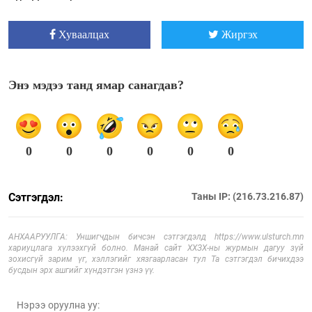
Хуваалцах
Жиргэх
Энэ мэдээ танд ямар санагдав?
0
0
0
0
0
0
Сэтгэгдэл:
Таны IP: (216.73.216.87)
АНХААРУУЛГА: Уншигчдын бичсэн сэтгэгдэлд https://www.ulsturch.mn
хариуцлага хүлээхгүй болно. Манай сайт ХХЗХ-ны журмын дагуу зүй
зохисгүй зарим үг, хэллэгийг хязгаарласан тул Та сэтгэгдэл бичихдээ
бусдын эрх ашгийг хүндэтгэн үзнэ үү.