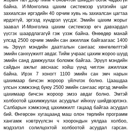
байна. И-Монголиа цахим системээр үзлэгийн цаг
захиалсан иргэдийн 40 орчим хувь нь захиалсан цагтаа
ирдэггүй, эргээд хүндрэл үүсдэг. Эмийн цахим жорыг
заавал И-Монголиа цахим системээр өгч давхардал
үүсгэх шаардлагагүй гэж үзэж байна. Өнөөдөр манай
улсад 2500 орчим эмийн сан ажиллаж байгаагаас 1400
нь Эрүүл мэндийн даатгалын сангаас хөнгөлөлттэй
эмийн санхүүжилт авдаг. Тийм учраас цахим жороо шууд
эмийн санд дамжуулах боломж байгаа. Эрүүл мэндийн
сайдын ажлыг авснаас хойш үүнд чиглэн ажиллаж
байна. Ирэх 7 хоногт 1100 эмийн сан эмч нарын
цахимаар бичсэн жороор үйлчлэх болно. Цаашдаа
улсын хэмжээнд буюу 2500 эмийн сангаас иргэд эмчийн
цахимаар бичсэн жороор эмээ авдаг болно. Эмтэй
холбоотой цахимжуулах асуудлыг ийнхүү шийдвэрлэнэ.
Салбарын хэмжээнд цахимжилт гацаад байгаа асуудал
бий. Өнгөрсөн хугацаанд маш олон төрлийн программ
хангамж нэвтрүүлсэн ч хоорондын уялдаа холбоо,
мэдээлэл солилцохтой холбоотой асуудал гарсан.