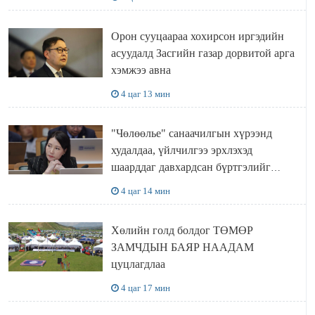
ажиллана
Орон сууцаараа хохирсон иргэдийн
асуудалд Засгийн газар дорвитой арга
хэмжээ авна
4 цаг 13 мин
"Чөлөөлье" санаачилгын хүрээнд
худалдаа, үйлчилгээ эрхлэхэд
шаарддаг давхардсан бүртгэлийг
хүчингүй болгох тогтоолын төслийг
4 цаг 14 мин
баталлаа
Хөлийн голд болдог ТӨМӨР
ЗАМЧДЫН БАЯР НААДАМ
цуцлагдлаа
4 цаг 17 мин