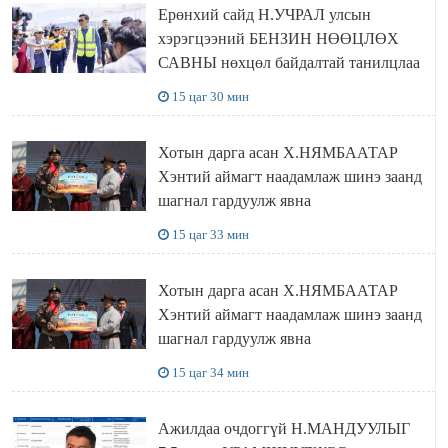
Ерөнхий сайд Н.УЧРАЛ улсын
хэрэгцээний БЕНЗИН НӨӨЦЛӨХ
САВНЫ нөхцөл байдалтай танилцлаа
15 цаг 30 мин
Хотын дарга асан Х.НЯМБААТАР
Хэнтий аймагт наадамлаж шинэ заанд
шагнал гардуулж явна
15 цаг 33 мин
Хотын дарга асан Х.НЯМБААТАР
Хэнтий аймагт наадамлаж шинэ заанд
шагнал гардуулж явна
15 цаг 34 мин
Ажилдаа очдоггүй Н.МАНДУУЛЫГ