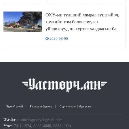
ОХУ-ын түлшний хямрал гүнзгийрч,
хамгийн том боловсруулах
үйлдвэрүүд нь хүртэл халдлагын бай
болов
2026-08-06
Бидний тухай
Редакцын бодлого
Сурталчилгаа байршуулах
Имэйл:
ulsturchagency@gmail.com
Утас:
7011-1924, 8088-4848, 8888-1924