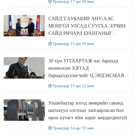
Уржигдар 17 цаг 50 мин
САЙД Т.АУБАКИР АНУ-ААС
МОНГОЛ УЛСАД СУУГАА ЭЛЧИН
САЙД РИЧАРД БУАНГАНЫГ
ХҮЛЭЭН АВЧ УУЛЗЛАА
Уржигдар 15 цаг 19 мин
30 хүн УГГААРТАЖ нас барахад
нөлөөлсөн ХЯТАД
барьцалдуулагчийг Ц.ЭРДЭНЭБАЯР
захирал дахин худалдаж авахаар
Уржигдар 15 цаг 12 мин
болжээ
Улаанбаатар хотод зөөврийн саванд
шатахуун олгохыг хязгаарласан бол
орон нутагт ийм хориг мөрдөгдөхгүй
Уржигдар 14 цаг 55 мин