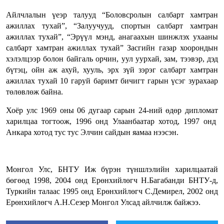
Айлчлалын үеэр талууд “Боловсролын салбарт хамтран
ажиллах тухай”, “Залуучууд, спортын салбарт хамтран
ажиллах тухай”, “Эрүүл мэнд, анагаахын шинжлэх ухааны
салбарт хамтран ажиллах тухай” Засгийн газар хоорондын
хэлэлцээр болон байгаль орчин, уул уурхай, зам, тээвэр, дэд
бүтэц, ойн аж ахуй, хууль, эрх зүй зэрэг салбарт хамтран
ажиллах тухай 10 гаруй баримт бичигт гарын үсэг зурахаар
төлөвлөж байна.
Хоёр улс 1969 оны 06 дугаар сарын 24-ний өдөр дипломат
харилцаа тогтоож, 1996 онд Улаанбаатар хотод, 1997 онд
Анкара хотод тус тус Элчин сайдын яамаа нээсэн.
Монгол Улс, БНТУ Иж бүрэн түншлэлийн харилцаатай
бөгөөд 1998, 2004 онд Ерөнхийлөгч Н.Багабанди БНТУ-д,
Туркийн талаас 1995 онд Ерөнхийлөгч С.Демирел, 2002 онд
Ерөнхийлөгч А.Н.Сезер Монгол Улсад айлчилж байжээ.