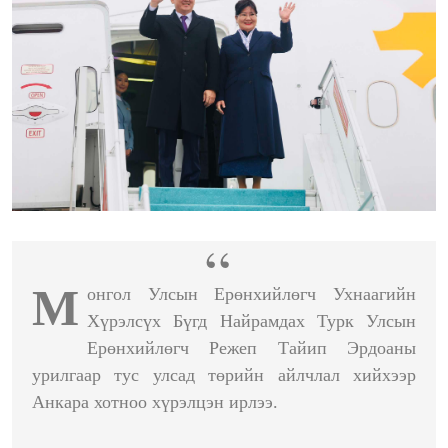
М
онгол Улсын Ерөнхийлөгч Ухнаагийн
Хүрэлсүх Бүгд Найрамдах Турк Улсын
Ерөнхийлөгч Режеп Тайип Эрдоаны
урилгаар тус улсад төрийн айлчлал хийхээр
Анкара хотноо хүрэлцэн ирлээ.