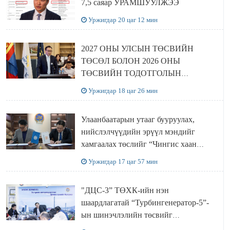
7,5 саяар УРАМШУУЛЖЭЭ
Уржигдар 20 цаг 12 мин
2027 ОНЫ УЛСЫН ТӨСВИЙН
ТӨСӨЛ БОЛОН 2026 ОНЫ
ТӨСВИЙН ТОДОТГОЛЫН
ТӨСЛИЙН ОЛОН НИЙТИЙН
Уржигдар 18 цаг 26 мин
ХЭЛЭЛЦҮҮЛЭГ БОЛЛОО
Улаанбаатарын утааг бууруулах,
нийслэлчүүдийн эрүүл мэндийг
хамгаалах төслийг “Чингис хаан
баялгийн сан нэгдэл” ХХК-тай
Уржигдар 17 цаг 57 мин
хамтран хэрэгжүүлнэ
"ДЦС-3” ТӨХК-ийн нэн
шаардлагатай “Турбингенератор-5”-
ын шинэчлэлийн төсвийг
шийдвэрлэхээр болов