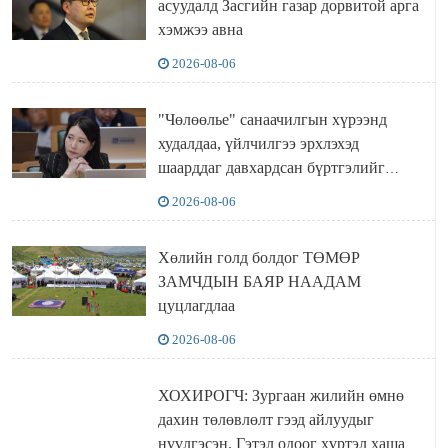
асуудалд Засгийн газар дорвитой арга
хэмжээ авна
2026-08-06
"Чөлөөлье" санаачилгын хүрээнд
худалдаа, үйлчилгээ эрхлэхэд
шаарддаг давхардсан бүртгэлийг
хүчингүй болгох тогтоолын төслийг
2026-08-06
баталлаа
Хөлийн голд болдог ТӨМӨР
ЗАМЧДЫН БАЯР НААДАМ
цуцлагдлаа
2026-08-06
ХОХИРОГЧ: Зургаан жилийн өмнө
дахин төлөвлөлт гээд айлуудыг
нүүлгэсэн. Гэтэл одоог хүртэл хашаа