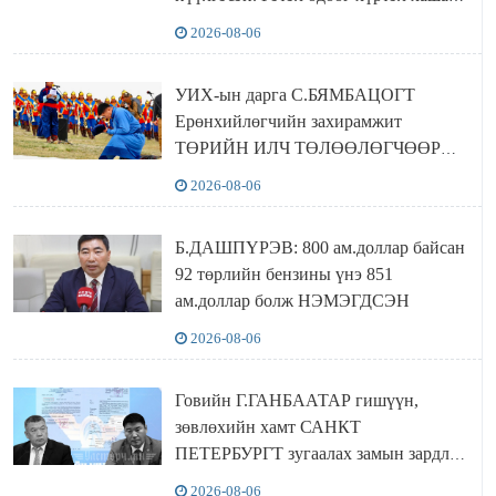
байшин ч байхгүй, орон сууц ч
2026-08-06
байхгүй хаана амьдрахаа мэдэхгүй явж
байна
УИХ-ын дарга С.БЯМБАЦОГТ
Ерөнхийлөгчийн захирамжит
ТӨРИЙН ИЛЧ ТӨЛӨӨЛӨГЧӨӨР
Сутай хайрханы тахилгад оролцжээ
2026-08-06
Б.ДАШПҮРЭВ: 800 ам.доллар байсан
92 төрлийн бензины үнэ 851
ам.доллар болж НЭМЭГДСЭН
2026-08-06
Говийн Г.ГАНБААТАР гишүүн,
зөвлөхийн хамт САНКТ
ПЕТЕРБУРГТ зугаалах замын зардлаа
“ИНҮТ” ТӨХХК даажээ
2026-08-06