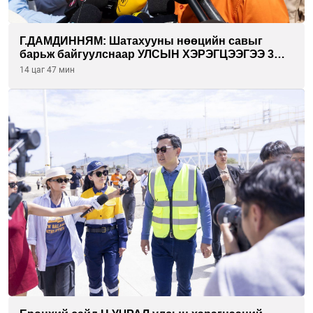
Г.ДАМДИННЯМ: Шатахууны нөөцийн савыг
барьж байгуулснаар УЛСЫН ХЭРЭГЦЭЭГЭЭ 3
САРААР НӨӨЦЛӨДӨГ болно
14 цаг 47 мин