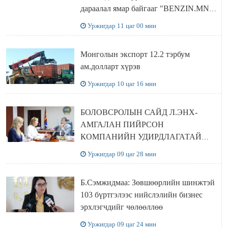
дараалал ямар байгааг "BENZIN.MN”
сайтаас харах боломжтой
Уржигдар 11 цаг 00 мин
Монголын экспорт 12.2 тэрбум
ам.долларт хүрэв
Уржигдар 10 цаг 16 мин
БОЛОВСРОЛЫН САЙД Л.ЭНХ-
АМГАЛАН ПИЙРСОН
КОМПАНИЙН УДИРДЛАГАТАЙ
УУЛЗЛАА
Уржигдар 09 цаг 28 мин
Б.Сэмжидмаа: Зөвшөөрлийн шинжтэй
103 бүртгэлээс нийслэлийн бизнес
эрхлэгчдийг чөлөөллөө
Уржигдар 09 цаг 24 мин