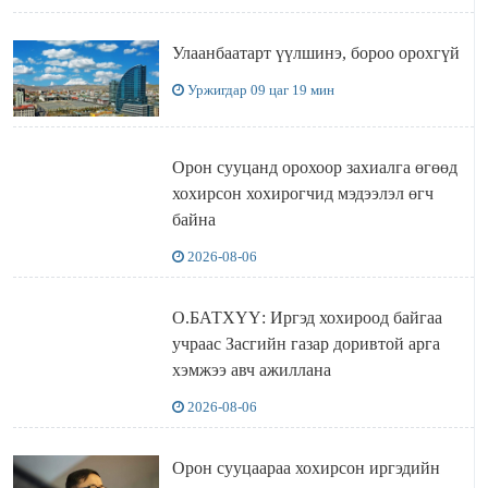
Улаанбаатарт үүлшинэ, бороо орохгүй
Уржигдар 09 цаг 19 мин
Орон сууцанд орохоор захиалга өгөөд
хохирсон хохирогчид мэдээлэл өгч
байна
2026-08-06
О.БАТХҮҮ: Иргэд хохироод байгаа
учраас Засгийн газар доривтой арга
хэмжээ авч ажиллана
2026-08-06
Орон сууцаараа хохирсон иргэдийн