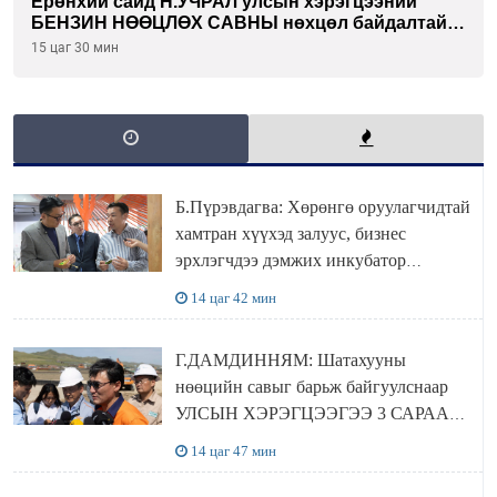
Ерөнхий сайд Н.УЧРАЛ улсын хэрэгцээний
БЕНЗИН НӨӨЦЛӨХ САВНЫ нөхцөл байдалтай
танилцлаа
15 цаг 30 мин
Б.Пүрэвдагва: Хөрөнгө оруулагчидтай
хамтран хүүхэд залуус, бизнес
эрхлэгчдээ дэмжих инкубатор
төвүүдийг хотын захын хорооллуудад
14 цаг 42 мин
байгуулна
Г.ДАМДИННЯМ: Шатахууны
нөөцийн савыг барьж байгуулснаар
УЛСЫН ХЭРЭГЦЭЭГЭЭ 3 САРААР
НӨӨЦЛӨДӨГ болно
14 цаг 47 мин