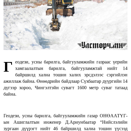
Г
еодези, усны барилга, байгууламжийн газраас үерийн
хамгаалалтын барилга, байгууламжтай нийт 14
байршилд халиа тошин халих эрсдэлээс сэргийлэн
ажиллаж байна. Өнөөдрийн байдлаар Сүхбаатар дүүргийн 14
дүгээр хороо, Чингэлтэйн сувагт 1600 метр суваг татаад
байна.
Геодези, усны барилга, байгууламжийн газар ОНӨААТҮГ-
ын Ашиглалтын инженер Д.Ариунбаатар “Нийслэлийн
зургаан дүүрэгт нийт 46 байршилд халиа тошин үүсээд