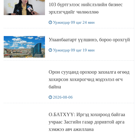
103 бүртгэлээс нийслэлийн бизнес
эрхлэгчдийг чөлөөллөө
Уржигдар 09 цаг 24 мин
Улаанбаатарт үүлшинэ, бороо орохгүй
Уржигдар 09 цаг 19 мин
Орон сууцанд орохоор захиалга өгөөд
хохирсон хохирогчид мэдээлэл өгч
байна
2026-08-06
О.БАТХҮҮ: Иргэд хохироод байгаа
учраас Засгийн газар доривтой арга
хэмжээ авч ажиллана