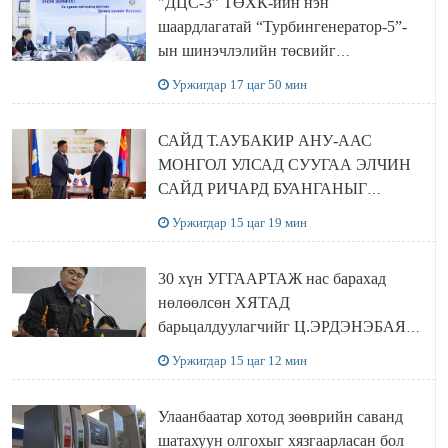
"ДЦС-3” ТӨХК-ийн нэн
шаардлагатай “Турбингенератор-5”-
ын шинэчлэлийн төсвийг
шийдвэрлэхээр болов
Уржигдар 17 цаг 50 мин
САЙД Т.АУБАКИР АНУ-ААС
МОНГОЛ УЛСАД СУУГАА ЭЛЧИН
САЙД РИЧАРД БУАНГАНЫГ
ХҮЛЭЭН АВЧ УУЛЗЛАА
Уржигдар 15 цаг 19 мин
30 хүн УГГААРТАЖ нас барахад
нөлөөлсөн ХЯТАД
барьцалдуулагчийг Ц.ЭРДЭНЭБАЯР
захирал дахин худалдаж авахаар
Уржигдар 15 цаг 12 мин
болжээ
Улаанбаатар хотод зөөврийн саванд
шатахуун олгохыг хязгаарласан бол