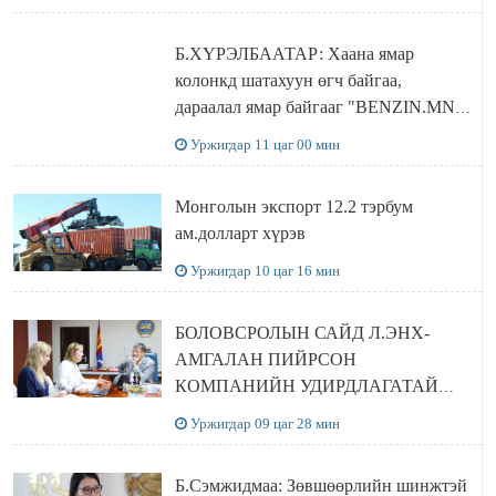
Б.ХҮРЭЛБААТАР: Хаана ямар
колонкд шатахуун өгч байгаа,
дараалал ямар байгааг "BENZIN.MN”
сайтаас харах боломжтой
Уржигдар 11 цаг 00 мин
Монголын экспорт 12.2 тэрбум
ам.долларт хүрэв
Уржигдар 10 цаг 16 мин
БОЛОВСРОЛЫН САЙД Л.ЭНХ-
АМГАЛАН ПИЙРСОН
КОМПАНИЙН УДИРДЛАГАТАЙ
УУЛЗЛАА
Уржигдар 09 цаг 28 мин
Б.Сэмжидмаа: Зөвшөөрлийн шинжтэй