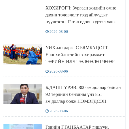
ХОХИРОГЧ: Зургаан жилийн өмнө
дахин төлөвлөлт гээд айлуудыг
нүүлгэсэн. Гэтэл одоог хүртэл хашаа
байшин ч байхгүй, орон сууц ч
2026-08-06
байхгүй хаана амьдрахаа мэдэхгүй явж
байна
УИХ-ын дарга С.БЯМБАЦОГТ
Ерөнхийлөгчийн захирамжит
ТӨРИЙН ИЛЧ ТӨЛӨӨЛӨГЧӨӨР
Сутай хайрханы тахилгад оролцжээ
2026-08-06
Б.ДАШПҮРЭВ: 800 ам.доллар байсан
92 төрлийн бензины үнэ 851
ам.доллар болж НЭМЭГДСЭН
2026-08-06
Говийн Г.ГАНБААТАР гишүүн,