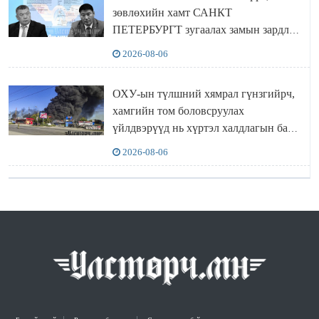
зөвлөхийн хамт САНКТ
ПЕТЕРБУРГТ зугаалах замын зардлаа
“ИНҮТ” ТӨХХК даажээ
2026-08-06
ОХУ-ын түлшний хямрал гүнзгийрч,
хамгийн том боловсруулах
үйлдвэрүүд нь хүртэл халдлагын бай
болов
2026-08-06