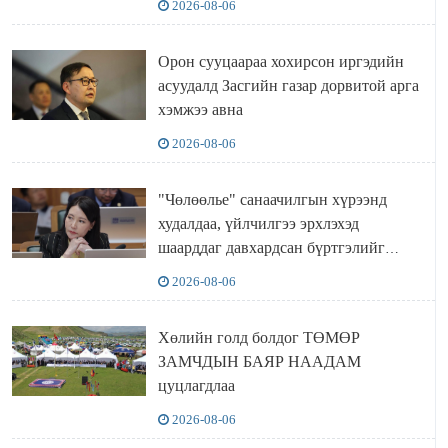
2026-08-06
Орон сууцаараа хохирсон иргэдийн
асуудалд Засгийн газар дорвитой арга
хэмжээ авна
2026-08-06
"Чөлөөлье" санаачилгын хүрээнд
худалдаа, үйлчилгээ эрхлэхэд
шаарддаг давхардсан бүртгэлийг
хүчингүй болгох тогтоолын төслийг
2026-08-06
баталлаа
Хөлийн голд болдог ТӨМӨР
ЗАМЧДЫН БАЯР НААДАМ
цуцлагдлаа
2026-08-06