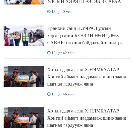
УЛСЫН ХЭРЭГЦЭЭГЭЭ 3 САРААР
НӨӨЦЛӨДӨГ болно
13 цаг 0 мин
Ерөнхий сайд Н.УЧРАЛ улсын
хэрэгцээний БЕНЗИН НӨӨЦЛӨХ
САВНЫ нөхцөл байдалтай танилцлаа
13 цаг 42 мин
Хотын дарга асан Х.НЯМБААТАР
Хэнтий аймагт наадамлаж шинэ заанд
шагнал гардуулж явна
13 цаг 46 мин
Хотын дарга асан Х.НЯМБААТАР
Хэнтий аймагт наадамлаж шинэ заанд
шагнал гардуулж явна