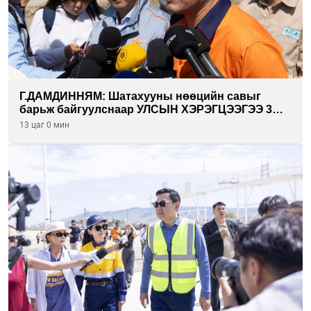
Г.ДАМДИННЯМ: Шатахууны нөөцийн савыг
барьж байгуулснаар УЛСЫН ХЭРЭГЦЭЭГЭЭ 3
САРААР НӨӨЦЛӨДӨГ болно
13 цаг 0 мин