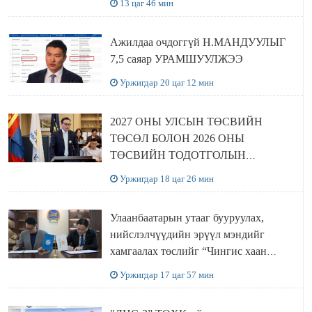
13 цаг 46 мин
Ажилдаа очдоггүй Н.МАНДУУЛЫГ
7,5 саяар УРАМШУУЛЖЭЭ
Уржигдар 20 цаг 12 мин
2027 ОНЫ УЛСЫН ТӨСВИЙН
ТӨСӨЛ БОЛОН 2026 ОНЫ
ТӨСВИЙН ТОДОТГОЛЫН
ТӨСЛИЙН ОЛОН НИЙТИЙН
Уржигдар 18 цаг 26 мин
ХЭЛЭЛЦҮҮЛЭГ БОЛЛОО
Улаанбаатарын утааг бууруулах,
нийслэлчүүдийн эрүүл мэндийг
хамгаалах төслийг “Чингис хаан
баялгийн сан нэгдэл” ХХК-тай
Уржигдар 17 цаг 57 мин
хамтран хэрэгжүүлнэ