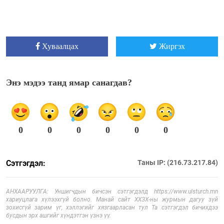
Хуваалцах
Жиргэх
Энэ мэдээ танд ямар санагдав?
0
0
0
0
0
0
Сэтгэгдэл:
Таны IP: (216.73.217.84)
АНХААРУУЛГА: Уншигчдын бичсэн сэтгэгдэлд https://www.ulsturch.mn
хариуцлага хүлээхгүй болно. Манай сайт ХХЗХ-ны журмын дагуу зүй
зохисгүй зарим үг, хэллэгийг хязгаарласан тул Та сэтгэгдэл бичихдээ
бусдын эрх ашгийг хүндэтгэн үзнэ үү.