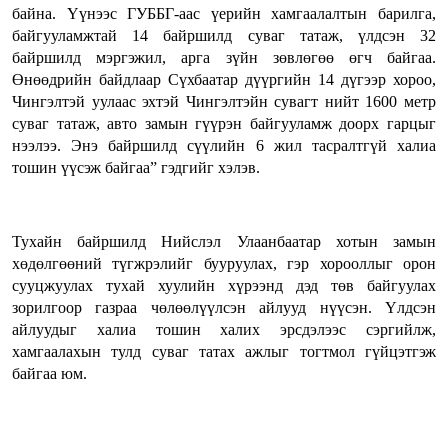
байна. Үүнээс ГУББГ-аас үерийн хамгаалалтын барилга,
байгууламжтай 14 байршилд суваг татаж, үлдсэн 32
байршилд мэргэжил, арга зүйн зөвлөгөө өгч байгаа.
Өнөөдрийн байдлаар Сүхбаатар дүүргийн 14 дүгээр хороо,
Чингэлтэй уулаас эхтэй Чингэлтэйн сувагт нийт 1600 метр
суваг татаж, авто замын гүүрэн байгууламж доорх гарцыг
нээлээ. Энэ байршилд сүүлийн 6 жил тасралтгүй халиа
тошин үүсэж байгаа” гэдгийг хэлэв.
Тухайн байршилд Нийслэл Улаанбаатар хотын замын
хөдөлгөөний түгжрэлийг бууруулах, гэр хорооллыг орон
сууцжуулах тухай хуулийн хүрээнд дэд төв байгуулах
зорилгоор газраа чөлөөлүүлсэн айлууд нүүсэн. Үлдсэн
айлуудыг халиа тошин халих эрсдэлээс сэргийлж,
хамгаалахын тулд суваг татах ажлыг тогтмол гүйцэтгэж
байгаа юм.