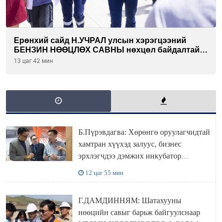
Ерөнхий сайд Н.УЧРАЛ улсын хэрэгцээний
БЕНЗИН НӨӨЦЛӨХ САВНЫ нөхцөл байдалтай
танилцлаа
13 цаг 42 мин
Б.Пүрэвдагва: Хөрөнгө оруулагчидтай
хамтран хүүхэд залуус, бизнес
эрхлэгчдээ дэмжих инкубатор
төвүүдийг хотын захын хорооллуудад
12 цаг 55 мин
байгуулна
Г.ДАМДИННЯМ: Шатахууны
нөөцийн савыг барьж байгуулснаар