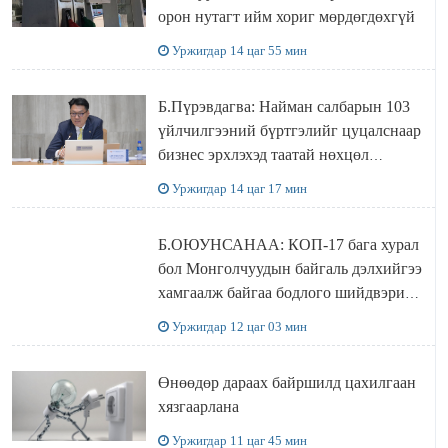
орон нутагт ийм хориг мөрдөгдөхгүй
Уржигдар 14 цаг 55 мин
Б.Пүрэвдагва: Найман салбарын 103
үйлчилгээний бүртгэлийг цуцалснаар
бизнес эрхлэхэд таатай нөхцөл
бүрдэнэ
Уржигдар 14 цаг 17 мин
Б.ОЮУНСАНАА: КОП-17 бага хурал
бол Монголчуудын байгаль дэлхийгээ
хамгаалж байгаа бодлого шийдвэрийг
ДЭЛХИЙД СУРТАЛЧИЛАХ гол
Уржигдар 12 цаг 03 мин
бодлого
Өнөөдөр дараах байршилд цахилгаан
хязгаарлана
Уржигдар 11 цаг 45 мин