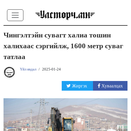
Чингэлтэйн сувагт халиа тошин
халихаас сэргийлж, 1600 метр суваг
татлаа
Үйл явдал
/
2025-01-24
Жиргэх
Хуваалцах