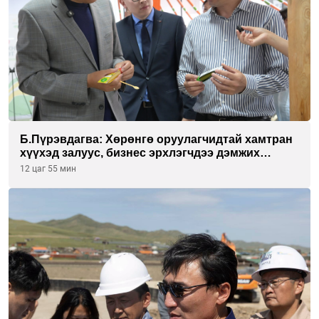
Б.Пүрэвдагва: Хөрөнгө оруулагчидтай хамтран
хүүхэд залуус, бизнес эрхлэгчдээ дэмжих
инкубатор төвүүдийг хотын захын
12 цаг 55 мин
хорооллуудад байгуулна