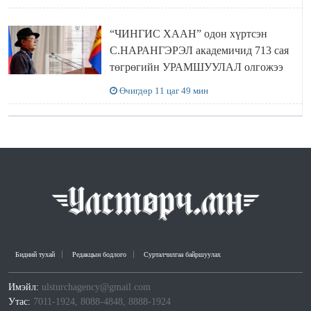
“ЧИНГИС ХААН” одон хүртсэн
С.НАРАНГЭРЭЛ академичид 713 сая
төгрөгийн УРАМШУУЛАЛ олгожээ
Өчигдөр 11 цаг 49 мин
Бидний тухай
Редакцын бодлого
Сурталчилгаа байршуулах
Имэйл:
ulsturchagency@gmail.com
Утас:
7011-1924, 8088-4848, 8888-1924