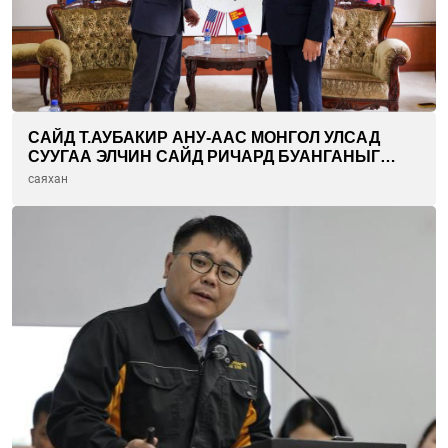
САЙД Т.АУБАКИР АНУ-ААС МОНГОЛ УЛСАД
СУУГАА ЭЛЧИН САЙД РИЧАРД БУАНГАНЫГ
ХҮЛЭЭН АВЧ УУЛЗЛАА
саяхан