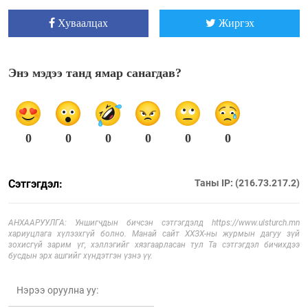
Хуваалцах
Жиргэх
Энэ мэдээ танд ямар санагдав?
0
0
0
0
0
0
Сэтгэгдэл:
Таны IP: (216.73.217.2)
АНХААРУУЛГА: Уншигчдын бичсэн сэтгэгдэлд https://www.ulsturch.mn
хариуцлага хүлээхгүй болно. Манай сайт ХХЗХ-ны журмын дагуу зүй
зохисгүй зарим үг, хэллэгийг хязгаарласан тул Та сэтгэгдэл бичихдээ
бусдын эрх ашгийг хүндэтгэн үзнэ үү.