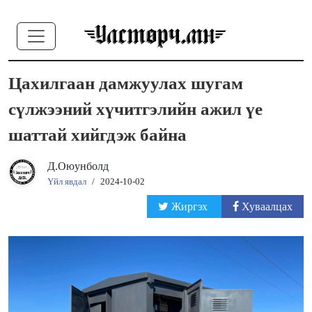
Цахилгаан дамжуулах шугам
сүлжээний хүчитгэлийн ажил үе
шаттай хийгдэж байна
Д.Оюунболд
Үйл явдал
/
2024-10-02
Жиргэх
Хуваалцах