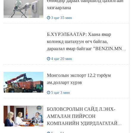
Өнөөдөр дараах байршилд цахилгаан
хязгаарлана
3 цаг 35 мин
Б.ХҮРЭЛБААТАР: Хаана ямар
колонкд шатахуун өгч байгаа,
дараалал ямар байгааг "BENZIN.MN”
сайтаас харах боломжтой
4 цаг 20 мин
Монголын экспорт 12.2 тэрбум
ам.долларт хүрэв
5 цаг 3 мин
БОЛОВСРОЛЫН САЙД Л.ЭНХ-
АМГАЛАН ПИЙРСОН
КОМПАНИЙН УДИРДЛАГАТАЙ
УУЛЗЛАА