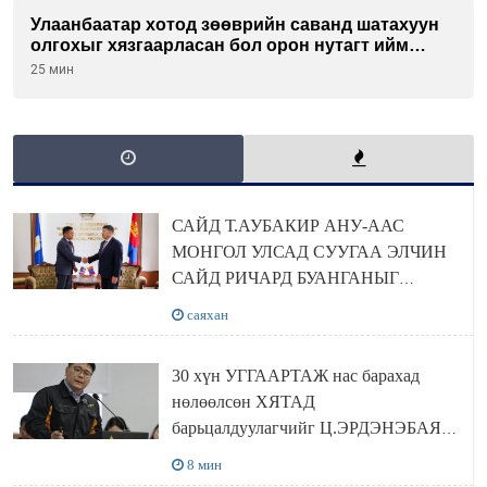
Улаанбаатар хотод зөөврийн саванд шатахуун
олгохыг хязгаарласан бол орон нутагт ийм
хориг мөрдөгдөхгүй
25 мин
САЙД Т.АУБАКИР АНУ-ААС
МОНГОЛ УЛСАД СУУГАА ЭЛЧИН
САЙД РИЧАРД БУАНГАНЫГ
ХҮЛЭЭН АВЧ УУЛЗЛАА
саяхан
30 хүн УГГААРТАЖ нас барахад
нөлөөлсөн ХЯТАД
барьцалдуулагчийг Ц.ЭРДЭНЭБАЯР
захирал дахин худалдаж авахаар
8 мин
болжээ