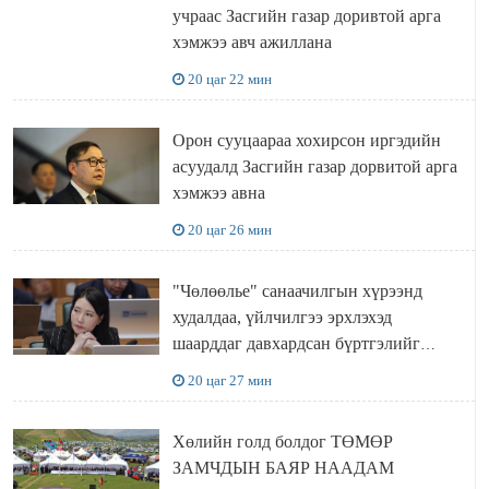
учраас Засгийн газар доривтой арга
хэмжээ авч ажиллана
20 цаг 22 мин
Орон сууцаараа хохирсон иргэдийн
асуудалд Засгийн газар дорвитой арга
хэмжээ авна
20 цаг 26 мин
"Чөлөөлье" санаачилгын хүрээнд
худалдаа, үйлчилгээ эрхлэхэд
шаарддаг давхардсан бүртгэлийг
хүчингүй болгох тогтоолын төслийг
20 цаг 27 мин
баталлаа
Хөлийн голд болдог ТӨМӨР
ЗАМЧДЫН БАЯР НААДАМ