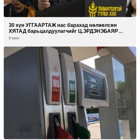
30 хүн УГГААРТАЖ нас барахад нөлөөлсөн
ХЯТАД барьцалдуулагчийг Ц.ЭРДЭНЭБАЯР
захирал дахин худалдаж авахаар болжээ
8 мин