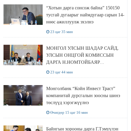
“Хотын дарга сонсож байна” 150150
тусгай дугаарыг наймдугаар сарын 14-
нөөс ажиллуулж эхэлнэ
23 цаг 35 мин
МОНГОЛ УЛСЫН ШАДАР САЙД,
УЛСЫН ОНЦГОЙ КОМИССЫН
ДАРГА Н.НОМТОЙБАЯР
ӨМНӨГОВЬ АЙМАГТ
23 цаг 44 мин
АЖИЛЛАЛАА
Монголбанк “Койн Инвест Траст”
компанитай дурсгалын зоосны шинэ
төслүүд хэрэгжүүлнэ
Өчигдөр 15 цаг 16 мин
Байнгын хорооны дарга Г.Тэмүүлэн