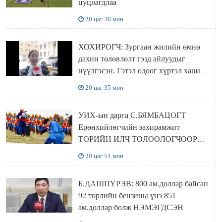
цуцлагдлаа
20 цаг 30 мин
ХОХИРОГЧ: Зургаан жилийн өмнө
дахин төлөвлөлт гээд айлуудыг
нүүлгэсэн. Гэтэл одоог хүртэл хашаа
байшин ч байхгүй, орон сууц ч
20 цаг 35 мин
байхгүй хаана амьдрахаа мэдэхгүй явж
байна
УИХ-ын дарга С.БЯМБАЦОГТ
Ерөнхийлөгчийн захирамжит
ТӨРИЙН ИЛЧ ТӨЛӨӨЛӨГЧӨӨР
Сутай хайрханы тахилгад оролцжээ
20 цаг 51 мин
Б.ДАШПҮРЭВ: 800 ам.доллар байсан
92 төрлийн бензины үнэ 851
ам.доллар болж НЭМЭГДСЭН