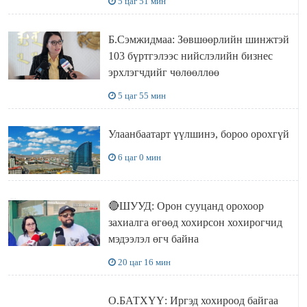
5 цаг 51 мин
Б.Сэмжидмаа: Зөвшөөрлийн шинжтэй
103 бүртгэлээс нийслэлийн бизнес
эрхлэгчдийг чөлөөллөө
5 цаг 55 мин
Улаанбаатарт үүлшинэ, бороо орохгүй
6 цаг 0 мин
🔴ШУУД: Орон сууцанд орохоор
захиалга өгөөд хохирсон хохирогчид
мэдээлэл өгч байна
20 цаг 16 мин
О.БАТХҮҮ: Иргэд хохироод байгаа