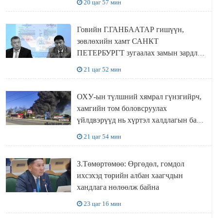
20 цаг 57 мин
Говийн Г.ГАНБААТАР гишүүн,
зөвлөхийн хамт САНКТ
ПЕТЕРБУРГТ зугаалах замын зардлаа
“ИНҮТ” ТӨХХК даажээ
21 цаг 52 мин
ОХУ-ын түлшний хямрал гүнзгийрч,
хамгийн том боловсруулах
үйлдвэрүүд нь хүртэл халдлагын бай
болов
21 цаг 54 мин
З.Төмөртөмөө: Өргөдөл, гомдол
ихсэхэд төрийн албан хаагчдын
хандлага нөлөөлж байна
23 цаг 16 мин