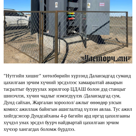
"Нутгийн хишиг" хөтөлбөрийн хүрээнд Даланзадгад суманд
цахилгаан эрчим хүчний эрсдэлээс хамааралтай аваарын
тасралтыг бууруулах зорилгоор ЦДАШ болон дэд станцыг
шинэчлэх, хүчин чадлыг нэмэгдүүлэх /Даланзадгад сум,
Дунд сайхан, Жаргалан хороолол/ ажлыг өнөөдөр улсын
комисс ажиллаж байнгын ашиглалтад хүлээн авлаа. Тус ажил
хийгдсэнээр Дундсайханы 4-р багийн ард иргэд цахилгааны
хүчдэл унах эрсдэл буурч найдвартай цахилгаан эрчим
хүчээр хангагдах боломж бүрдлээ.