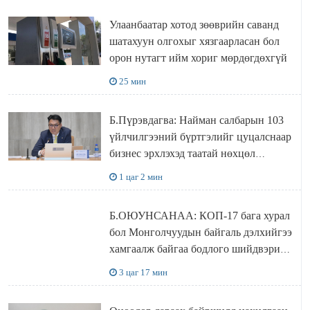
Улаанбаатар хотод зөөврийн саванд
шатахуун олгохыг хязгаарласан бол
орон нутагт ийм хориг мөрдөгдөхгүй
25 мин
Б.Пүрэвдагва: Найман салбарын 103
үйлчилгээний бүртгэлийг цуцалснаар
бизнес эрхлэхэд таатай нөхцөл
бүрдэнэ
1 цаг 2 мин
Б.ОЮУНСАНАА: КОП-17 бага хурал
бол Монголчуудын байгаль дэлхийгээ
хамгаалж байгаа бодлого шийдвэрийг
ДЭЛХИЙД СУРТАЛЧИЛАХ гол
3 цаг 17 мин
бодлого