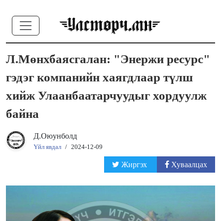
Л.Мөнхбаясгалан: "Энержи ресурс"
гэдэг компанийн хаягдлаар түлш
хийж Улаанбаатарчуудыг хордуулж
байна
Д.Оюунболд
Үйл явдал
/
2024-12-09
Жиргэх
Хуваалцах