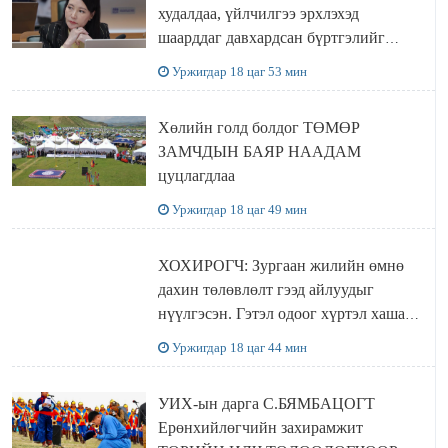
худалдаа, үйлчилгээ эрхлэхэд
шаарддаг давхардсан бүртгэлийг
хүчингүй болгох тогтоолын төслийг
Уржигдар 18 цаг 53 мин
баталлаа
Хөлийн голд болдог ТӨМӨР
ЗАМЧДЫН БАЯР НААДАМ
цуцлагдлаа
Уржигдар 18 цаг 49 мин
ХОХИРОГЧ: Зургаан жилийн өмнө
дахин төлөвлөлт гээд айлуудыг
нүүлгэсэн. Гэтэл одоог хүртэл хашаа
байшин ч байхгүй, орон сууц ч
Уржигдар 18 цаг 44 мин
байхгүй хаана амьдрахаа мэдэхгүй явж
байна
УИХ-ын дарга С.БЯМБАЦОГТ
Ерөнхийлөгчийн захирамжит