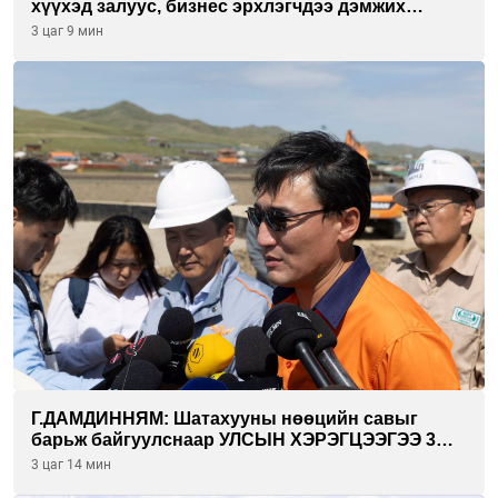
хүүхэд залуус, бизнес эрхлэгчдээ дэмжих
инкубатор төвүүдийг хотын захын
3 цаг 9 мин
хорооллуудад байгуулна
Г.ДАМДИННЯМ: Шатахууны нөөцийн савыг
барьж байгуулснаар УЛСЫН ХЭРЭГЦЭЭГЭЭ 3
САРААР НӨӨЦЛӨДӨГ болно
3 цаг 14 мин