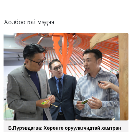
Холбоотой мэдээ
Б.Пүрэвдагва: Хөрөнгө оруулагчидтай хамтран