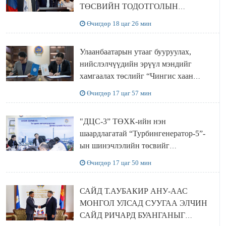
ТӨСВИЙН ТОДОТГОЛЫН
ТӨСЛИЙН ОЛОН НИЙТИЙН
Өчигдөр 18 цаг 26 мин
ХЭЛЭЛЦҮҮЛЭГ БОЛЛОО
Улаанбаатарын утааг бууруулах,
нийслэлчүүдийн эрүүл мэндийг
хамгаалах төслийг “Чингис хаан
баялгийн сан нэгдэл” ХХК-тай
Өчигдөр 17 цаг 57 мин
хамтран хэрэгжүүлнэ
"ДЦС-3” ТӨХК-ийн нэн
шаардлагатай “Турбингенератор-5”-
ын шинэчлэлийн төсвийг
шийдвэрлэхээр болов
Өчигдөр 17 цаг 50 мин
САЙД Т.АУБАКИР АНУ-ААС
МОНГОЛ УЛСАД СУУГАА ЭЛЧИН
САЙД РИЧАРД БУАНГАНЫГ