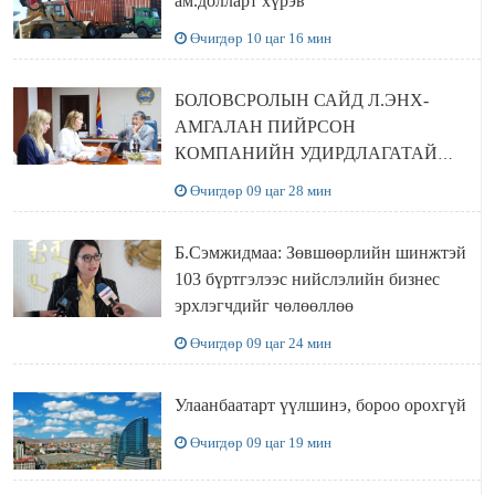
ам.долларт хүрэв
Өчигдөр 10 цаг 16 мин
БОЛОВСРОЛЫН САЙД Л.ЭНХ-
АМГАЛАН ПИЙРСОН
КОМПАНИЙН УДИРДЛАГАТАЙ
УУЛЗЛАА
Өчигдөр 09 цаг 28 мин
Б.Сэмжидмаа: Зөвшөөрлийн шинжтэй
103 бүртгэлээс нийслэлийн бизнес
эрхлэгчдийг чөлөөллөө
Өчигдөр 09 цаг 24 мин
Улаанбаатарт үүлшинэ, бороо орохгүй
Өчигдөр 09 цаг 19 мин