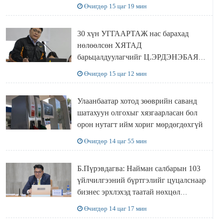
ХҮЛЭЭН АВЧ УУЛЗЛАА
Өчигдөр 15 цаг 19 мин
30 хүн УГГААРТАЖ нас барахад
нөлөөлсөн ХЯТАД
барьцалдуулагчийг Ц.ЭРДЭНЭБАЯР
захирал дахин худалдаж авахаар
Өчигдөр 15 цаг 12 мин
болжээ
Улаанбаатар хотод зөөврийн саванд
шатахуун олгохыг хязгаарласан бол
орон нутагт ийм хориг мөрдөгдөхгүй
Өчигдөр 14 цаг 55 мин
Б.Пүрэвдагва: Найман салбарын 103
үйлчилгээний бүртгэлийг цуцалснаар
бизнес эрхлэхэд таатай нөхцөл
бүрдэнэ
Өчигдөр 14 цаг 17 мин