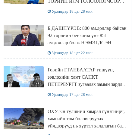
ТӨРИЙН ИЛЧ ТӨЛӨӨЛӨГЧӨӨР
Сутай хайрханы тахилгад оролцжээ
Уржигдар 18 цаг 28 мин
Б.ДАШПҮРЭВ: 800 ам.доллар байсан
92 төрлийн бензины үнэ 851
ам.доллар болж НЭМЭГДСЭН
Уржигдар 18 цаг 22 мин
Говийн Г.ГАНБААТАР гишүүн,
зөвлөхийн хамт САНКТ
ПЕТЕРБУРГТ зугаалах замын зардлаа
“ИНҮТ” ТӨХХК даажээ
Уржигдар 17 цаг 28 мин
ОХУ-ын түлшний хямрал гүнзгийрч,
хамгийн том боловсруулах
үйлдвэрүүд нь хүртэл халдлагын бай
болов