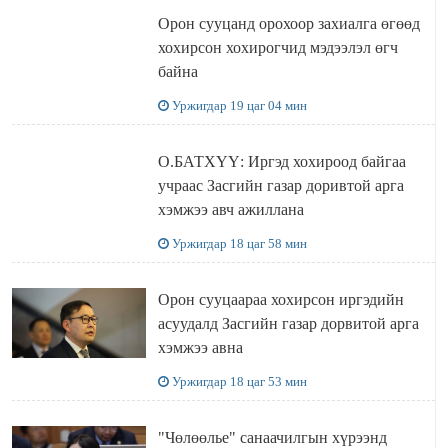
Орон сууцанд орохоор захиалга өгөөд
хохирсон хохирогчид мэдээлэл өгч
байна
Уржигдар 19 цаг 04 мин
О.БАТХҮҮ: Иргэд хохироод байгаа
учраас Засгийн газар доривтой арга
хэмжээ авч ажиллана
Уржигдар 18 цаг 58 мин
Орон сууцаараа хохирсон иргэдийн
асуудалд Засгийн газар дорвитой арга
хэмжээ авна
Уржигдар 18 цаг 53 мин
"Чөлөөлье" санаачилгын хүрээнд