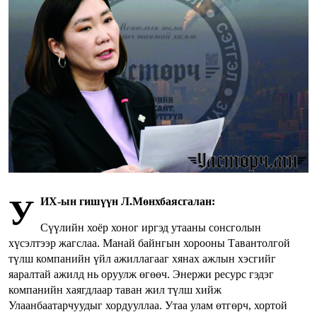
У
ИХ-ын гишүүн Л.Мөнхбаясгалан:
Сүүлийн хоёр хоног иргэд утааны сонсголын
хүсэлтээр жагслаа. Манай байнгын хорооны Тавантолгой
түлш компанийн үйл ажиллагааг хянах ажлын хэсгийг
яаралтай ажилд нь оруулж өгөөч. Энержи ресурс гэдэг
компанийн хаягдлаар таван жил түлш хийж
Улаанбаатарчуудыг хордууллаа. Утаа улам өтгөрч, хортой