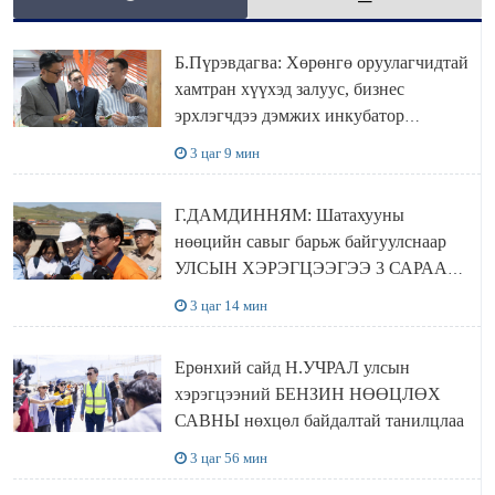
Б.Пүрэвдагва: Хөрөнгө оруулагчидтай
хамтран хүүхэд залуус, бизнес
эрхлэгчдээ дэмжих инкубатор
төвүүдийг хотын захын хорооллуудад
3 цаг 9 мин
байгуулна
Г.ДАМДИННЯМ: Шатахууны
нөөцийн савыг барьж байгуулснаар
УЛСЫН ХЭРЭГЦЭЭГЭЭ 3 САРААР
НӨӨЦЛӨДӨГ болно
3 цаг 14 мин
Ерөнхий сайд Н.УЧРАЛ улсын
хэрэгцээний БЕНЗИН НӨӨЦЛӨХ
САВНЫ нөхцөл байдалтай танилцлаа
3 цаг 56 мин