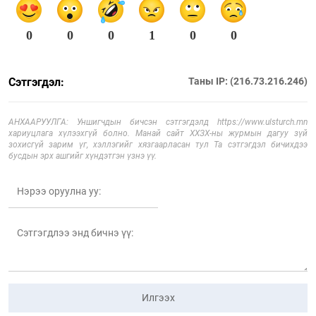
0
0
0
1
0
0
Сэтгэгдэл:
Таны IP: (216.73.216.246)
АНХААРУУЛГА: Уншигчдын бичсэн сэтгэгдэлд https://www.ulsturch.mn
хариуцлага хүлээхгүй болно. Манай сайт ХХЗХ-ны журмын дагуу зүй
зохисгүй зарим үг, хэллэгийг хязгаарласан тул Та сэтгэгдэл бичихдээ
бусдын эрх ашгийг хүндэтгэн үзнэ үү.
Илгээх