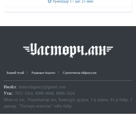
Уржигдар 17 цаг 25 мин
Бидний тухай
Редакцын бодлого
Сурталчилгаа байршуулах
Имэйл:
ulsturchagency@gmail.com
Утас:
7011-1924, 8088-4848, 8888-1924
Монгол улс, Улаанбаатар хот, Баянзүрх дүүрэг, 1-р хороо, 41-р байр, 1
давхар, "Улстөрч агентлаг"-ийн байр