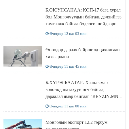
Б.ОЮУНСАНАА: КОП-17 бага хурал
бол Монголчуудын байгаль дэлхийгээ
хамгаалж байгаа бодлого шийдвэрийг
ДЭЛХИЙД СУРТАЛЧИЛАХ гол
Өчигдөр 12 цаг 03 мин
бодлого
Өнөөдөр дараах байршилд цахилгаан
хязгаарлана
Өчигдөр 11 цаг 45 мин
Б.ХҮРЭЛБААТАР: Хаана ямар
колонкд шатахуун өгч байгаа,
дараалал ямар байгааг "BENZIN.MN”
сайтаас харах боломжтой
Өчигдөр 11 цаг 00 мин
Монголын экспорт 12.2 тэрбум