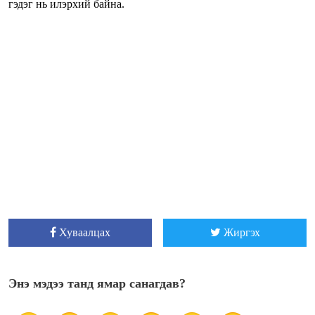
гэдэг нь илэрхий байна.
Хуваалцах
Жиргэх
Энэ мэдээ танд ямар санагдав?