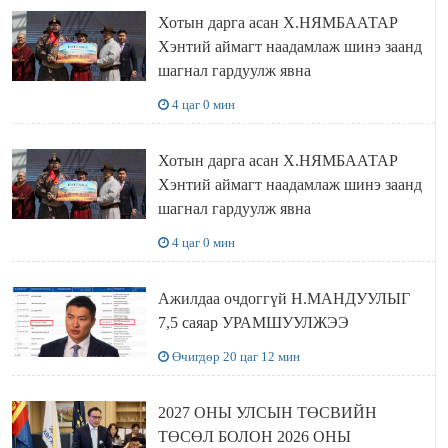
Хотын дарга асан Х.НЯМБААТАР
Хэнтий аймагт наадамлаж шинэ заанд
шагнал гардуулж явна
4 цаг 0 мин
Хотын дарга асан Х.НЯМБААТАР
Хэнтий аймагт наадамлаж шинэ заанд
шагнал гардуулж явна
4 цаг 0 мин
Ажилдаа очдоггүй Н.МАНДУУЛЫГ
7,5 саяар УРАМШУУЛЖЭЭ
Өчигдөр 20 цаг 12 мин
2027 ОНЫ УЛСЫН ТӨСВИЙН
ТӨСӨЛ БОЛОН 2026 ОНЫ