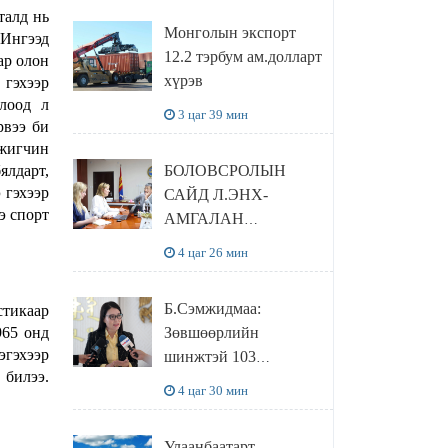
сайтаас харах
талд нь
Монголын экспорт
 Ингээд
боломжтой
12.2 тэрбум ам.долларт
аар
олон
хүрэв
 гэхээр
олоод л
3 цаг 39 мин
рвээ би
үжигчин
ялдарт,
БОЛОВСРОЛЫН
 гэхээр
САЙД Л.ЭНХ-
э спорт
АМГАЛАН
ПИЙРСОН
4 цаг 26 мин
КОМПАНИЙН
УДИРДЛАГАТАЙ
Б.Сэмжидмаа:
стикаар
УУЛЗЛАА
965 онд
Зөвшөөрлийн
эгэхээр
шинжтэй 103
 билээ.
бүртгэлээс
4 цаг 30 мин
нийслэлийн бизнес
эрхлэгчдийг
Улаанбаатарт