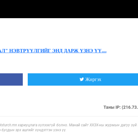
" НЭВТРҮҮЛГИЙГ ЭНД ДАРЖ ҮЗНЭ ҮҮ....
Жиргэх
Таны IP: (216.73
sturch.mn хариуцлага хүлээхгүй болно. Манай сайт ХХЗХ-ны журмын дагуу зүй
э бусдын эрх ашгийг хүндэтгэн үзнэ үү.