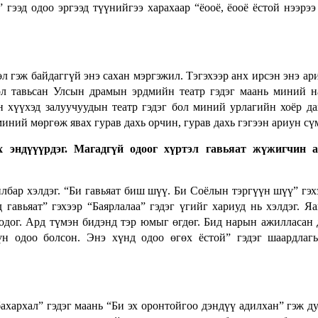
гээд одоо эргээд түүнийгээ харахаар “ёооё, ёооё ёстой нээрээ
л гэж байдаггүй энэ сахан мэргэжил.
Тэгэхээр анх ирсэн энэ ар
өл тавьсан Улсын драмын эрдмийн театр гэдэг маань миний н
н хүүхэд залуучуудын театр гэдэг бол миний урлагийн хоёр да
миний мөргөж явах гурав дахь орчин, гурав дахь гэгээн ариун сү
 эндүүүрдэг. Магадгүй одоог хүртэл гавьяат жүжигчин а
йлбар хэлдэг. “Би гавьяат биш шүү. Би Соёлын тэргүүн шүү” гэх
гавьяат” гэхээр “Баярлалаа” гэдэг үгийг хариуд нь хэлдэг. Яа
годог. Ард түмэн бидэнд тэр юмыг өгдөг. Бид нарын ажилласан 
н одоо болсон. Энэ хүнд одоо өгөх ёстой” гэдэг шаардлаг
хархал” гэдэг маань “Би эх оронтойгоо дэндүү адилхан” гэж д