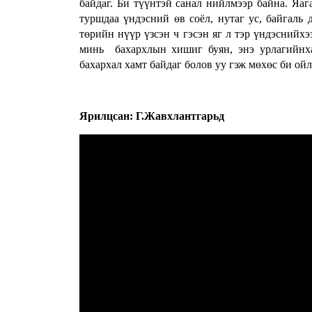
байдаг. Би түүнтэй санал нийлмээр байна. Яаг
туршдаа үндэсний өв соёл, нутаг ус, байгаль
төрийн нүүр үзсэн ч гэсэн яг л тэр үндэснийх
минь бахархлын хишиг буян, энэ урлагийнха
бахархал хамт байдаг болов уу гэж мөхөс би ой
Ярилцсан: Г.Жавхлантгарьд