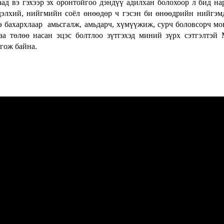
аад вэ гэхээр эх оронтойгоо дэндүү адилхан болохоор л бид на
 дэлхий, нийгмийн соёл өнөөдөр ч гэсэн би өнөөдрийн нийгэм
ээ бахархлаар амьсгалж, амьдарч, хүмүүжиж, сурч боловсорч м
а төлөө насан эцэс болтлоо зүтгэхэд миний зүрх сэтгэлтэй
лгож байна.