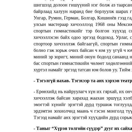
шигшээд долоон гишүүний нэг болж аз таарсан.
байрлаад халуун наранд бие борлуулж шарах гэ
Унгар, Румин, Герман, Болгар, Кишинёв гээд 
улсын мастераар хичээллээд 1968 оны Мекси
спортын гимнастикийг тэр болгон хүүхэд с
хичээллэсэн байх одоо эргээд бодоход. Урлаг, 
спортоор хичээллэж байгаагүй, спортын гимн
болно гэж зорьж очих байсан ч юм уу үгүй ч юм
миний эр зоригт, миний оюун бодолд санаанд н
бас спортын гимнастикийн чөлөөт хөдөлгөөнийг
хүртэл намайг эргээд татсан юм болов уу. Тийм 
- Тэгэлгүй яахав. Тэгэхээр та анх хэрхэн теа
- Ерөнхийд нь найруулагч хүн их гярхай, их он
хичээллэж байсан харахад жаахан эршүүд хэлб
эмэгтэй хүнийг эрэгтэй дүрд туршиж тоглуулда
эрдэмтэн зохиолчид маань ч гэсэн монголд түү
Тэгээд намайг анх эрэгтэй хүүхдийн дүрд сорьж
- Таныг “Хүрэн толгойн сүүдэр” дууг их сайха