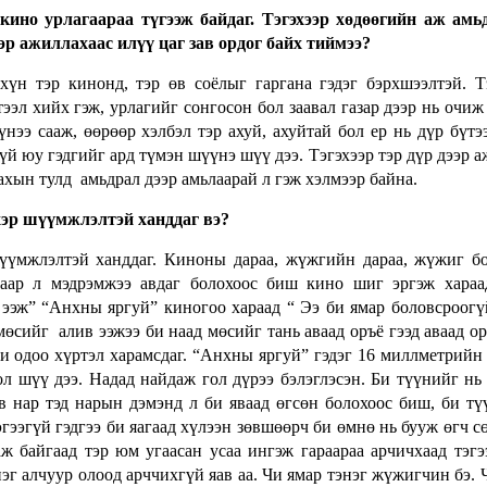
кино урлагаараа түгээж байдаг. Тэгэхээр хөдөөгийн аж ам
эр ажиллахаас илүү цаг зав ордог байх тиймээ?
үн тэр кинонд, тэр өв соёлыг гаргана гэдэг бэрхшээлтэй. Т
тээл хийх гэж, урлагийг сонгосон бол заавал газар дээр нь очиж
үнээ сааж, өөрөөр хэлбэл тэр ахуй, ахуйтай бол ер нь дүр бүтэ
гүй юу гэдгийг ард түмэн шүүнэ шүү дээ. Тэгэхээр тэр дүр дээр 
ахын тулд амьдрал дээр амьлаарай л гэж хэлмээр байна.
 хэр шүүмжлэлтэй ханддаг вэ?
шүүмжлэлтэй ханддаг. Киноны дараа, жүжгийн дараа, жүжиг б
таар л мэдрэмжээ авдаг болохоос биш кино шиг эргэж хараа
ээж” “Анхны яргуй” киногоо хараад “ Ээ би ямар боловсроогү
өсийг алив ээжээ би наад мөсийг тань аваад оръё гээд аваад о
 би одоо хүртэл харамсдаг. “Анхны яргуй” гэдэг 16 миллметрий
ол шүү дээ. Надад найдаж гол дүрээ бэлэглэсэн. Би түүнийг н
 нар тэд нарын дэмэнд л би яваад өгсөн болохоос биш, би тү
эгээгүй гэдгээ би яагаад хүлээн зөвшөөрч би өмнө нь бууж өгч с
аж байгаад тэр юм угаасан усаа ингэж гараараа арчичхаад тэгэ
нэг алчуур олоод арччихгүй яав аа. Чи ямар тэнэг жүжигчин бэ. 