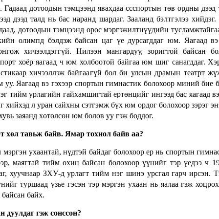
 Гадаад дотоодын тэмцээнд явахдаа ссспортын төв ордны дээд 
эд дээд талд нь бас наранд шардаг. Зааланд бэлтгэлээ хийдэг.
гадаад, дотоодын тэмцээнд орос мэргэжилтнүүдийн тусламжтайг
кийн олимпд бэлдэж байсан цаг үе
дурсагддаг юм. Яагаад вэ
онгож хичээлдэггүй. Нилээн мангардуу, зоригтой байсан б
спорт хоёр яагаад ч юм холбоотой байгаа юм шиг санагддаг. Хэ
астикаар хичээллэж байгаагүй бол би улсын драмын театрт ж
 уу. Яагаад вэ гэхээр спортын гимнастик болохоор миний бие б
эг тийм урлагийн гайхамшигтай ертөнцийг ингээд бас яагаад вэ
 хийхэд л уран сайхны сэтгэмж бүх юм ордог болохоор зэрэг эн
хувь заяанд хөтөлсөн юм болов уу гэж боддог.
трт хөл тавьж байв. Ямар тохиол байв аа?
ч мэргэн ухаантай, нүдтэй байдаг болохоор ер нь спортын гимна
эр, маягтай тийм охин байсан болохоор үүнийг тэр үедээ ч 1
г, хуучнаар ЗХУ-д урлагт тийм нэг шинэ урсгал гарч ирсэн. Т
нийг туршаад үзье гэсэн тэр мэргэн ухаан нь яалаа гэж хоцрох
 байсан байх.
н дуулдаг гэж сонссон?