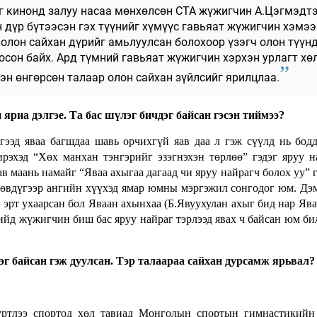
эг кинонд залуу насаа мөнхөлсөн СТА жүжигчин А.Цэгмэдт
н дүр бүтээсэн гэх түүнийг хүмүүс гавьяат жүжигчин хэмээ
 олон сайхан дүрийг амьлуулсан болохоор үзэгч олон түүн
осон байх. Ард түмний гавьяат жүжигчин хэрхэн урлагт хө
хэн өнгөрсөн талаар олон сайхан зүйлсийг ярилцлаа.
яриа дэлгэе. Та бас шүлэг бичдэг байсан гэсэн тиймээ?
эгээд яваа багшдаа шавь орчихгүй яав даа л гэж сүүлд нь бод
ирэхэд “Хөх манхан тэнгэрийг эзэгнэхэн төрлөө” гэдэг яруу 
ав маань намайг “Яваа ахыгаа дагаад чи яруу найрагч болох уу” г
рөвдүгээр ангийн хүүхэд ямар юмны мэргэжил сонгодог юм. Д
н эрт ухаарсан бол Яваан ахынхаа (Б.Явуухулан ахыг бид нар Ява
дийд жүжигчин биш бас яруу найраг тэрлээд явах ч байсан юм би
эг байсан гэж дуулсан. Тэр талаараа сайхан дурсамж ярьвал?
 хүртлээ спортод хөл тавиад Монголын спортын гимнастикий