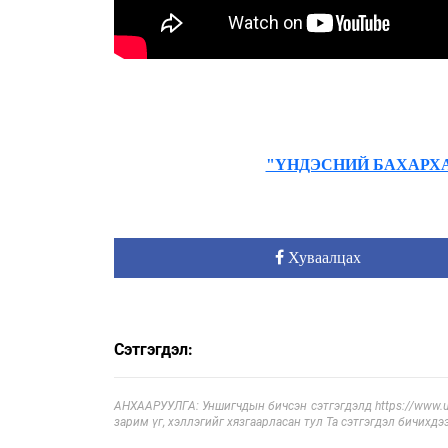
"ҮНДЭСНИЙ БАХАРХАЛ
Хуваалцах
Сэтгэгдэл:
АНХААРУУЛГА: Уншигчдын бичсэн сэтгэгдэлд https://www.ul
зарим үг, хэллэгийг хязгаарласан тул Та сэтгэгдэл бичихдэ