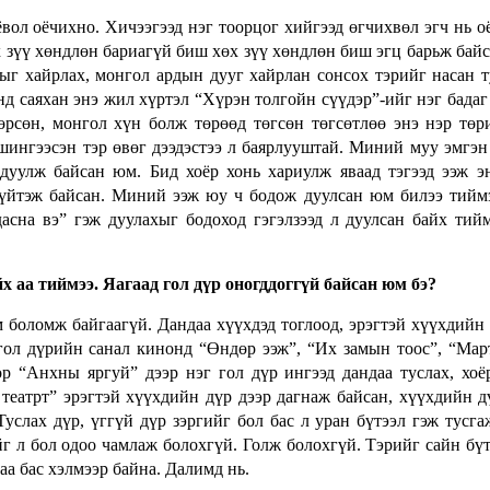
ёвол оёчихно. Хичээгээд нэг тоорцог хийгээд өгчихвөл эгч нь о
х зүү хөндлөн бариагүй биш хөх зүү хөндлөн биш эгц барьж байс
лыг хайрлах, монгол ардын дууг хайрлан сонсох тэрийг насан 
д саяхан энэ жил хүртэл “Хүрэн толгойн сүүдэр”-ийг нэг бадаг
рсөн, монгол хүн болж төрөөд төгсөн төгсөтлөө энэ нэр төр
шингээсэн тэр өвөг дээдэстээ л баярлууштай. Миний муу эмгэн
дуулж байсан юм. Бид хоёр хонь хариулж яваад тэгээд ээж э
агүйтэж байсан. Миний ээж юу ч бодож дуулсан юм билээ тийм
асна вэ” гэж дуулахыг бодоход гэгэлзээд л дуулсан байх тий
йх аа тиймээ. Яагаад гол дүр оногддоггүй байсан юм бэ?
м боломж байгаагүй. Дандаа хүүхдэд тоглоод, эрэгтэй хүүхдийн
 гол дүрийн санал кинонд “Өндөр ээж”, “Их замын тоос”, “Мар
өр “Анхны яргуй” дээр нэг гол дүр ингээд дандаа туслах, хоё
театрт” эрэгтэй хүүхдийн дүр дээр дагнаж байсан, хүүхдийн д
Туслах дүр, үггүй дүр зэргийг бол бас л уран бүтээл гэж тусга
г л бол одоо чамлаж болохгүй. Голж болохгүй. Тэрийг сайн бү
аа бас хэлмээр байна. Далимд нь.