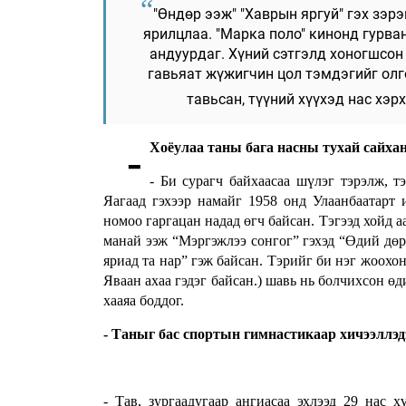
"Өндөр ээж" "Хаврын яргуй" гэх зэр
ярилцлаа. "Марка поло" кинонд гурва
андуурдаг. Хүний сэтгэлд хоногшсон
гавьяат жүжигчин цол тэмдэгийг олг
тавьсан, түүний хүүхэд нас хэр
-
Хоёулаа таны бага насны тухай сайхан 
- Би сурагч байхаасаа шүлэг тэрэлж, т
Яагаад гэхээр намайг 1958 онд Улаанбаатарт 
номоо гаргацан надад өгч байсан. Тэгээд хойд а
манай ээж “Мэргэжлээ сонгог” гэхэд “Өдий дө
яриад та нар” гэж байсан. Тэрийг би нэг жоохо
Яваан ахаа гэдэг байсан.) шавь нь болчихсон ө
хааяа боддог.
- Таныг бас спортын гимнастикаар хичээллэд
- Тав, зургаадугаар ангиасаа эхлээд 29 нас