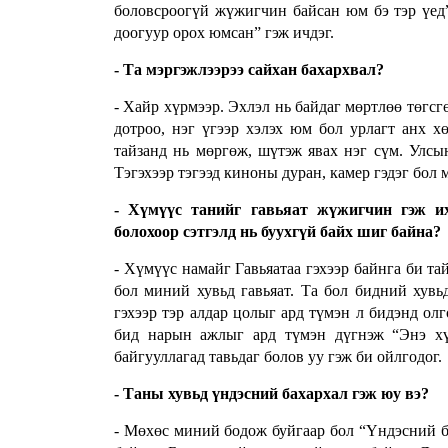
боловсроогүй жүжигчин байсан юм бэ тэр үед” 
доогуур орох юмсан” гэж ичдэг.
- Та мэргэжлээрээ сайхан бахархвал?
-
Хайр хүрмээр. Эхлэл нь байдаг мөртлөө төгсгө
дотроо, нэг үгээр хэлэх юм бол урлагт анх х
тайзанд нь мөргөж, шүтэж явах нэг сүм. Улсы
Тэгэхээр тэгээд киноны дуран, камер гэдэг бол 
- Хүмүүс танийг гавьяат жүжигчин гэж их
болохоор сэтгэлд нь буухгүй байх шиг байна?
- Хүмүүс намайг Гавьяатаа гэхээр байнга би та
бол миний хувьд гавьяат. Та бол бидний хувьд 
гэхээр тэр алдар цолыг ард түмэн л бидэнд ол
бид нарын ажлыг ард түмэн дүгнэж “Энэ хү
байгууллагад тавьдаг болов уу гэж би ойлгодог.
- Таны хувьд үндэсний бахархал гэж юу вэ?
- Мөхөс миний бодож буйгаар бол “Үндэсний ба