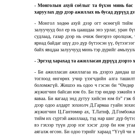
- Монголын ахуй соёлыг та бүхэн минь бас 
харуулах дүр дээр ажиллах нь бусад дүрүүд дэ
- Монгол хөдөө ахуй дээр огт өсөөгүй тийм х
залуучууд бол ер нь цаашдаа энэ урлаг, уран бү
судлаад, газар дээр нь очиж биеэрээ оролцож, 
яриад байдаг шүү дээ дүр бүтээсэн үү, бүтээгээ
байх явцдаа залуучууд минь тэр дүрийг амьлуул
- Эргээд харахад та ажилласан дүрүүд дээрээ
- Би ажилласан ажиллагаа нь дээрээ дандаа 
тоглоод өнгөрөх учир үзэгчдийн алга ташил
боломжгүй. Жишээ нь одоо ч гэсэн би “Өндөр 
жүжигчин байсан юм бэ. Би тэр өндөр ээжийн м
яаваа. Би яагаад энд дутуу хийсэн юм бэ” гэж
дээр одоо алдарт зохиолч Д.Гармаа гуайн зохи
жүжигчин Ц.Гантөмөр ах, Т.Латиф, Д.Гомбожав
тийм их сүртэй ажиллаад, тэд нар шиг дүр бүтэ
вэ гэхээр түүн дээр нэг хэсэг дээр би юм уга
аягалж өгсөн. Би одоо тэрийг хараад “Үгүй чи 