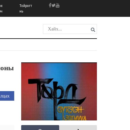
ох
Тойрогт
рч
нь
ноны
лцах