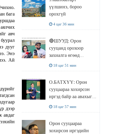
чөлөөллөө
үүлшинэ, бороо
ёчихно.
ан бага
орохгүй
туршдаа
4 цаг 36 мин
 аялчих
ийг авч
 буурал
🔴ШУУД: Орон
нэ дууг
сууцанд орохоор
ээ. Энэ
захиалга өгөөд
мээ. Ай
хохирсон хохирогчид
18 цаг 51 мин
мэдээлэл өгч байна
О.БАТХҮҮ: Орон
 дүрийг
сууцаараа хохирсон
тагдсан
иргэд байр аа авахыг л
рдугаар
хүсэж байна. Иргэд
18 цаг 57 мин
үр дээр
хохироод байгаа
ж авдаг
учраас Засгийн газар
тээхийн
Орон сууцаараа
доривтой арга хэмжээ
хохирсон иргэдийн
авч ажиллана