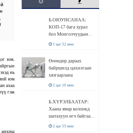
эй
н
д
Б.ОЮУНСАНАА:
л
КОП-17 бага хурал
бол Монголчуудын
байгаль дэлхийгээ
1 цаг 52 мин
хамгаалж байгаа
бодлого шийдвэрийг
дог юм.
Өнөөдөр дараах
ДЭЛХИЙД
найргын
байршилд цахилгаан
СУРТАЛЧИЛАХ гол
эхэд нь
хязгаарлана
бодлого
эмий юм
ан ахаа
2 цаг 10 мин
лүү гэж
Б.ХҮРЭЛБААТАР:
Хаана ямар колонкд
шатахуун өгч байгаа,
дараалал ямар байгааг
2 цаг 55 мин
"BENZIN.MN”
н анхны