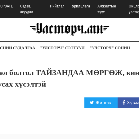
UPDATE
Сэдэв,
Нийтлэл
Ярилцлага
Амжилтын
Онцл
асуудал
түүх
улстө
СНИЙ СУДАЛГАА
"УЛСТӨРЧ" СЭТГҮҮЛ
"УЛСТӨРЧ" СОНИН
гсгөл болтол ТАЙЗАНДАА МӨРГӨЖ, ки
усах хүсэлтэй
Жиргэх
Хуваа