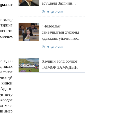
асуудалд Засгийн
ьдралыг
газар дорвитой арга
19 цаг 2 мин
хэмжээ авна
эгэхээр
 тэрийг
"Чөлөөлье"
энэ гэж
санаачилгын хүрээнд
ажиллаж
худалдаа, үйлчилгээ
эрхлэхэд шаарддаг
19 цаг 2 мин
давхардсан
бүртгэлийг хүчингүй
ол одоо
Хөлийн голд болдог
болгох тогтоолын
д засах
ТӨМӨР ЗАМЧДЫН
төслийг баталлаа
й тэнэг
БАЯР НААДАМ
рчихгүй
цуцлагдлаа
19 цаг 5 мин
н кинон
ь Ардын
үн дээр
ХОХИРОГЧ: Зургаан
өхөрдөг
жилийн өмнө дахин
эд хоол
төлөвлөлт гээд
Чи ямар