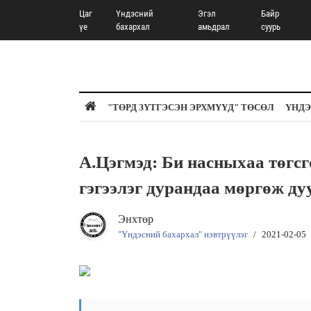
Цаг
Үндэсний
Эгэл
Байр
үе
бахархал
амьдрал
суурь
"ТӨРД ЗҮТГЭСЭН ЭРХМҮҮД" ТӨСӨЛ
ҮНДЭ
А.Цэгмэд: Би насныхаа тө
гэгээлэг дурандаа мөргөж ду
Энхтөр
"Үндэсний бахархал" нэвтрүүлэг
/
2021-02-05