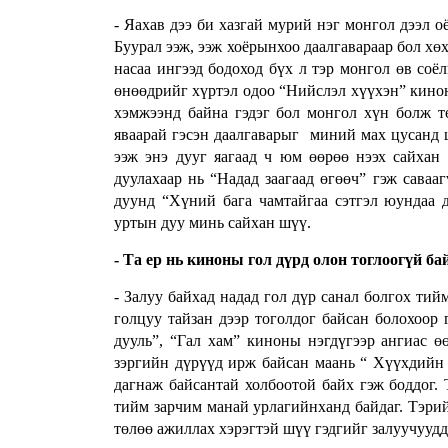
- Яахав дээ би хазгай мурий нэг монгол дээл о
Буурал ээж, ээж хоёрынхоо даалгавараар бол хө
насаа ингээд бодоход бүх л тэр монгол өв соё
өнөөдрийг хүртэл одоо “Нийслэл хүүхэн” кинон
хэмжээнд байна гэдэг бол монгол хүн болж тө
яваарай гэсэн даалгаварыг миний мах цусанд 
ээж энэ дууг яагаад ч юм өөрөө нээх сайхан 
дуулахаар нь “Надад заагаад өгөөч” гэж сава
дуунд “Хүний бага чамтайгаа сэтгэл юундаа д
уртын дуу минь сайхан шүү.
- Та ер нь киноны гол дүрд олон тоглоогүй ба
- Залуу байхад надад гол дүр санал болгох тий
голцуу тайзан дээр тоголдог байсан болохоор
дууль”, “Гал хам” киноны нэгдүгээр ангиас ө
зэргийн дүрүүд ирж байсан маань “ Хүүхдийн 
дагнаж байсантай холбоотой байх гэж боддог.
тийм зарчим манай урлагийнханд байдаг.
Тэрий
төлөө ажиллах хэрэгтэй шүү гэдгийг залуучуудд