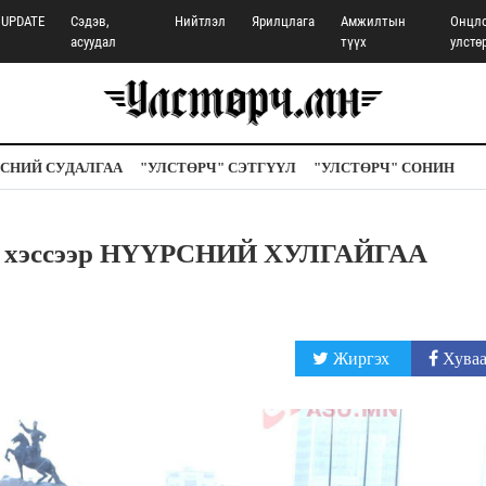
UPDATE
Сэдэв,
Нийтлэл
Ярилцлага
Амжилтын
Онцл
асуудал
түүх
улстө
СНИЙ СУДАЛГАА
"УЛСТӨРЧ" СЭТГҮҮЛ
"УЛСТӨРЧ" СОНИН
 хэссээр НҮҮРСНИЙ ХУЛГАЙГАА
Жиргэх
Хуваа