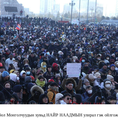
ар бол Монголчуудын хувьд НАЙР НААДМЫН улирал гэж ойлгож