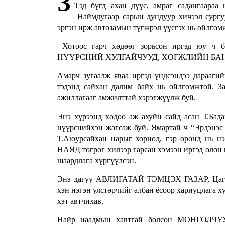
З
Тэд бүгд ахан дүүс, амраг садангаараа
Наймдугаар сарын дундуур хичээл сургуу
эргэн ирж автозамын түгжрэл үүсгэх нь ойлгом
Хотоос гарч хөдөөг зорьсон иргэд юу ч бо
НҮҮРСНИЙ ХУЛГАЙЧУУД, ХӨГЖЛИЙН БАНКНЫ
Амарч зугаалж яваа иргэд үндсэндээ дараагий
тэдэнд сайхан далим байх нь ойлгомжтой. 
ажиллагааг амжилттай хэрэгжүүлж буй.
Энэ хүрээнд хөдөө аж ахуйн сайд асан Т.Бада
нүүрснийхэн жагсаж буй. Ямартай ч “Эрдэнэс
Т.Аюурсайхан нарыг хориод, гэр оронд нь 
НАЯД төгрөг хилээр гарсан хэмээн иргэд олон н
шаардлага хүргүүлсэн.
Энэ дагуу АВЛИГАТАЙ ТЭМЦЭХ ГАЗАР, Цагдаа
хэн нэгэн улстөрчийг албан ёсоор хариуцлага х
хэт автчихав.
Найр наадмын хавтгай болсон МОНГОЛЧУУД