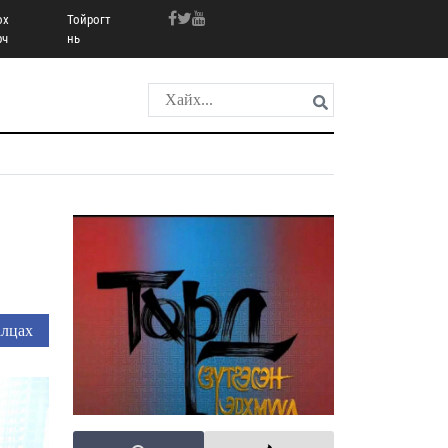
ох
Тойрогт
рч
нь
лцах