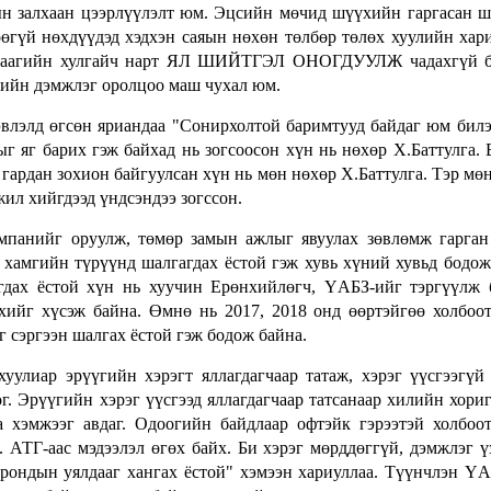
н залхаан цээрлүүлэлт юм.
Эцсийн мөчид шүүхийн гаргасан 
өөгүй нөхдүүдэд хэдхэн саяын нөхөн төлбөр төлөх хуулийн хар
араагийн хулгайч нарт ЯЛ ШИЙТГЭЛ ОНОГДУУЛЖ чадахгүй б
дийн дэмжлэг оролцоо маш чухал юм.
эвлэлд өгсөн яриандаа "Сонирхолтой баримтууд байдаг юм билэ
г яг барих гэж байхад нь зогсоосон хүн нь нөхөр Х.Баттулга.
 гардан зохион байгуулсан хүн нь мөн нөхөр Х.Баттулга. Тэр мө
ил хийгдээд үндсэндээ зогссон.
омпанийг оруулж, төмөр замын ажлыг явуулах зөвлөмж гарга
 хамгийн түрүүнд шалгагдах ёстой гэж хувь хүний хувьд бодож
гдах ёстой хүн нь хуучин Ерөнхийлөгч, ҮАБЗ-ийг тэргүүлж 
хийг хүсэж байна. Өмнө нь 2017, 2018 онд өөртэйгөө холбоо
г сэргээн шалгах ёстой гэж бодож байна.
улиар эрүүгийн хэрэгт яллагдагчаар татаж, хэрэг үүсгээгүй
г. Эрүүгийн хэрэг үүсгээд яллагдагчаар татсанаар хилийн хориг
а хэмжээг авдаг. Одоогийн байдлаар офтэйк гэрээтэй холбоо
. АТГ-аас мэдээлэл өгөх байх. Би хэрэг мөрддөггүй, дэмжлэг ү
оорондын уялдааг хангах ёстой" хэмээн хариуллаа. Түүнчлэн Ү