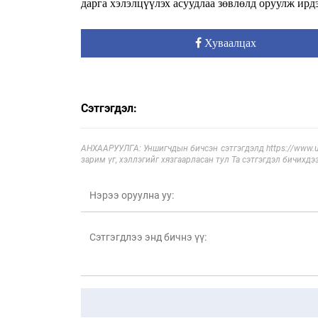
дарга хэлэлцүүлэх асуудлаа зөвлөлд оруулж ирд
Хуваалцах
Сэтгэгдэл:
АНХААРУУЛГА: Уншигчдын бичсэн сэтгэгдэлд https://www.ul
зарим үг, хэллэгийг хязгаарласан тул Та сэтгэгдэл бичихдэ