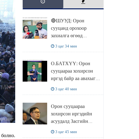
🔴ШУУД: Орон
сууцанд орохоор
захиалга өгөөд
хохирсон хохирогчид
3 цаг 34 мин
мэдээлэл өгч байна
О.БАТХҮҮ: Орон
сууцаараа хохирсон
иргэд байр аа авахыг л
хүсэж байна. Иргэд
3 цаг 40 мин
хохироод байгаа
учраас Засгийн газар
Орон сууцаараа
доривтой арга хэмжээ
хохирсон иргэдийн
авч ажиллана
асуудалд Засгийн
газар дорвитой арга
3 цаг 45 мин
 болно.
хэмжээ авна