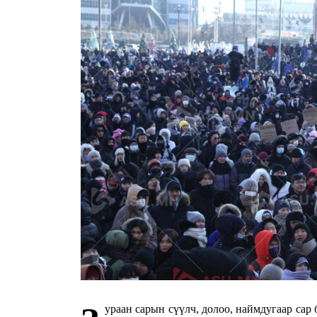
ураан сарын сүүлч, долоо, наймдугаар с