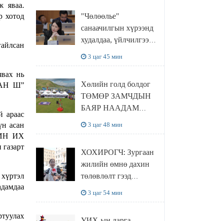
ж яваа.
"Чөлөөлье"
р хотод
санаачилгын хүрээнд
худалдаа, үйлчилгээ
айлсан
эрхлэхэд шаарддаг
3 цаг 45 мин
давхардсан
явах нь
бүртгэлийг хүчингүй
Хөлийн голд болдог
АВАН Ш”
болгох тогтоолын
ТӨМӨР ЗАМЧДЫН
төслийг баталлаа
БАЯР НААДАМ
й араас
цуцлагдлаа
3 цаг 48 мин
үн асан
ӨЧИН ИХ
 газарт
ХОХИРОГЧ: Зургаан
жилийн өмнө дахин
төлөвлөлт гээд
хүртэл
адамдаа
айлуудыг нүүлгэсэн.
3 цаг 54 мин
Гэтэл одоог хүртэл
хашаа байшин ч
туулах
УИХ-ын дарга