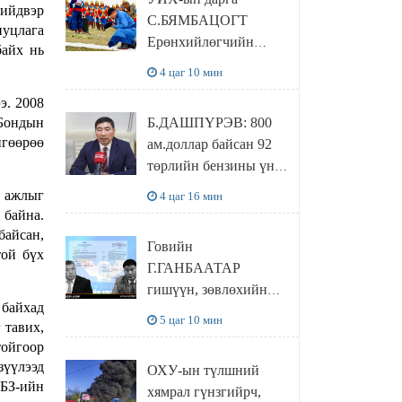
байхгүй, орон сууц ч
шийдвэр
С.БЯМБАЦОГТ
байхгүй хаана
иуцлага
Ерөнхийлөгчийн
амьдрахаа мэдэхгүй
айх нь
захирамжит ТӨРИЙН
явж байна
4 цаг 10 мин
ИЛЧ
э. 2008
ТӨЛӨӨЛӨГЧӨӨР
Б.ДАШПҮРЭВ: 800
 Бондын
Сутай хайрханы
нгөөрөө
ам.доллар байсан 92
тахилгад оролцжээ
төрлийн бензины үнэ
851 ам.доллар болж
н ажлыг
4 цаг 16 мин
НЭМЭГДСЭН
 байна.
байсан,
Говийн
той бүх
Г.ГАНБААТАР
гишүүн, зөвлөхийн
 байхад
хамт САНКТ
5 цаг 10 мин
 тавих,
ПЕТЕРБУРГТ
тойгоор
зугаалах замын
зүүлээд
ОХУ-ын түлшний
зардлаа “ИНҮТ”
АБЗ-ийн
хямрал гүнзгийрч,
ТӨХХК даажээ