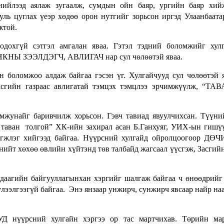
 нийлээд аялаж зугаалж, сумдын ойн баяр, ургийн баяр хий
ль цуглах үеэр хөдөө орон нутгийг зорьсон иргэд Улаанбаата
жтой.
дохгүй сэтгэл амгалан яваа. Гэтэл тэдний боломжийг хулг
 ЗЭЭЛДЭГЧ, АВЛИГАЧ нар сул чөлөөтэй яваа.
н боломжоо алдаж байгаа гэсэн үг. Хулгайчууд сул чөлөөтэй 
Засгийн газраас авлигатай тэмцэх тэмцлээ эрчимжүүлж, “Т
мжунайг баривчилж хорьсон. Гэвч тавиад явуулчихсан. Түүни
 таван толгой” ХК-ийн захирал асан Б.Ганхуяг, УИХ-ын гишү
нэгжлэг хийгээд байгаа. Нүүрсний хулгайд ойролцоогоор Д
ийт хөхөө өвлийн хүйтэнд төв талбайд жагсаал үүсгэж, Засгийн
гийн байгууллагынхан хэргийг шалгаж байгаа ч өнөөдрийг 
үлээлгээгүй байгаа. Энэ янзаар унжирч, сунжирч явсаар найр на
 нүүрсний хулгайн хэргээ ор тас мартчихав. Төрийн мар