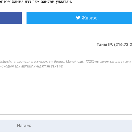
эг юм байна лээ гэж байсан удаатай.
Жиргэх
Таны IP: (216.73.
sturch.mn хариуцлага хүлээхгүй болно. Манай сайт ХХЗХ-ны журмын дагуу зүй
э бусдын эрх ашгийг хүндэтгэн үзнэ үү.
Илгээх