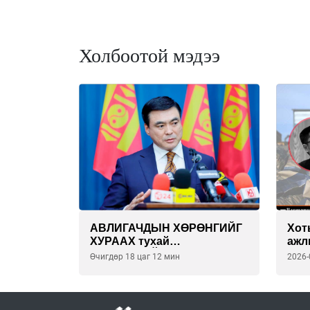
Холбоотой мэдээ
АВЛИГАЧДЫН ХӨРӨНГИЙГ
Хот
ХУРААХ тухай
ажл
С.АМАРСАЙХАН сайдын
БАР
Өчигдөр 18 цаг 12 мин
2026-
СУПЕР төлөвлөгөө
юм 