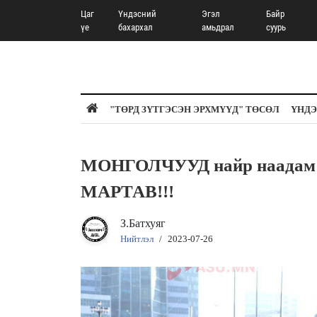
Цаг
Үндэсний
Эгэл
Байр
үе
бахархал
амьдрал
суурь
"ТӨРД ЗҮТГЭСЭН ЭРХМҮҮД" ТӨСӨЛ
ҮНДЭ
МОНГОЛЧУУД найр наадам
МАРТАВ!!!
З.Батхуяг
Нийтлэл
/
2023-07-26