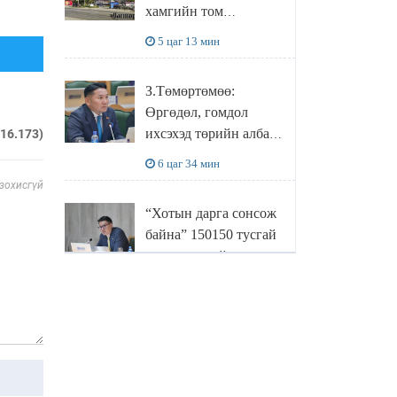
хамгийн том
боловсруулах
5 цаг 13 мин
үйлдвэрүүд нь хүртэл
халдлагын бай болов
З.Төмөртөмөө:
Өргөдөл, гомдол
ихсэхэд төрийн албан
216.173)
хаагчдын хандлага
6 цаг 34 мин
нөлөөлж байна
 зохисгүй
“Хотын дарга сонсож
байна” 150150 тусгай
дугаарыг наймдугаар
сарын 14-нөөс
6 цаг 54 мин
ажиллуулж эхэлнэ
МОНГОЛ УЛСЫН
ШАДАР САЙД,
УЛСЫН ОНЦГОЙ