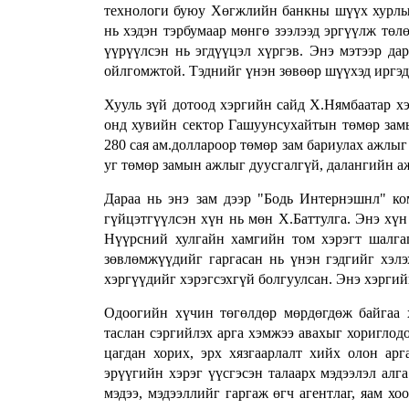
технологи буюу Хөгжлийн банкны шүүх хурлы
нь хэдэн тэрбумаар мөнгө зээлээд эргүүлж төл
үүрүүлсэн нь эгдүүцэл хүргэв.
Энэ мэтээр д
ойлгомжтой. Тэднийг үнэн зөвөөр шүүхэд иргэ
Хууль зүй дотоод хэргийн сайд Х.Нямбаатар х
онд хувийн сектор Гашуунсухайтын төмөр замы
280 сая ам.доллароор төмөр зам бариулах ажлыг
уг төмөр замын ажлыг дуусгалгүй, далангийн аж
Дараа нь энэ зам дээр "Бодь Интернэшнл" к
гүйцэтгүүлсэн хүн нь мөн Х.Баттулга. Энэ хүн
Нүүрсний хулгайн хамгийн том хэрэгт шалга
зөвлөмжүүдийг гаргасан нь үнэн гэдгийг хэлэ
хэргүүдийг хэрэгсэхгүй болгуулсан. Энэ хэргий
Одоогийн хүчин төгөлдөр мөрдөгдөж байгаа ху
таслан сэргийлэх арга хэмжээ авахыг хориглодо
цагдан хорих, эрх хязгаарлалт хийх олон арг
эрүүгийн хэрэг үүсгэсэн талаарх мэдээлэл алга
мэдээ, мэдээллийг гаргаж өгч агентлаг, яам х