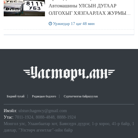
Автомашины УЛСЫН ДУГААР
ОЛГОХЫГ ХЯЗГААРЛАХ ЖУРМЫГ
ЦУЦЛУУЛАХ санал гаргажээ
Уржигдар 17 цаг 48 мин
Бидний тухай
Редакцын бодлого
Сурталчилгаа байршуулах
Имэйл:
ulsturchagency@gmail.com
Утас:
7011-1924, 8088-4848, 8888-1924
Монгол улс, Улаанбаатар хот, Баянзүрх дүүрэг, 1-р хороо, 41-р байр, 1
давхар, "Улстөрч агентлаг"-ийн байр