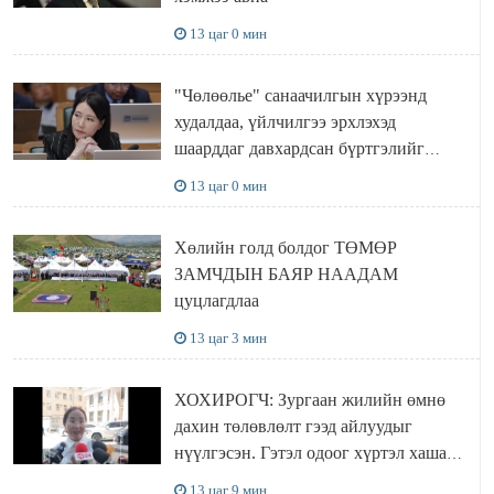
13 цаг 0 мин
"Чөлөөлье" санаачилгын хүрээнд
худалдаа, үйлчилгээ эрхлэхэд
шаарддаг давхардсан бүртгэлийг
хүчингүй болгох тогтоолын төслийг
13 цаг 0 мин
баталлаа
Хөлийн голд болдог ТӨМӨР
ЗАМЧДЫН БАЯР НААДАМ
цуцлагдлаа
13 цаг 3 мин
ХОХИРОГЧ: Зургаан жилийн өмнө
дахин төлөвлөлт гээд айлуудыг
нүүлгэсэн. Гэтэл одоог хүртэл хашаа
байшин ч байхгүй, орон сууц ч
13 цаг 9 мин