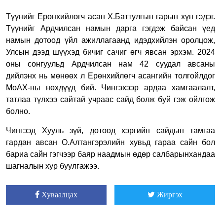
Түүнийг Ерөнхийлөгч асан Х.Баттулгын гарын хүн гэдэг.
Түүнийг Ардчилсан намын дарга гэгдэж байсан үед
намын дотоод үйл ажиллагаанд идэдхийлэн оролцож,
Улсын дээд шүүхэд бичиг сачиг өгч явсан эрхэм. 2024
оны сонгуульд Ардчилсан нам 42 суудал авсаны
дийлэнх нь мөнөөх л Ерөнхийлөгч асангийн толгойлдог
МоАХ-ны нөхдүүд бий. Чингэхээр ардаа хамгаалалт,
татлаа түлхээ сайтай учраас сайд болж буй гэж ойлгож
болно.
Чингээд Хууль зүй, дотоод хэргийн сайдын тамгаа
гардан авсан О.Алтангэрэлийн хувьд гараа сайн бол
бариа сайн гэгчээр баяр наадмын өдөр салбарынхандаа
шагналын хур буулгажээ.
Хуваалцах
Жиргэх