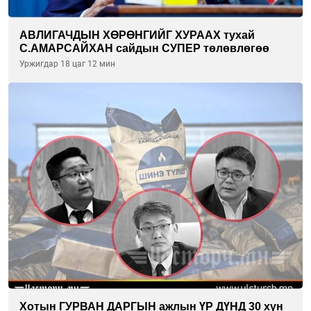
АВЛИГАЧДЫН ХӨРӨНГИЙГ ХУРААХ тухай
С.АМАРСАЙХАН сайдын СУПЕР төлөвлөгөө
Уржигдар 18 цаг 12 мин
Хотын ГУРВАН ДАРГЫН ажлын ҮР ДҮНД 30 хүн