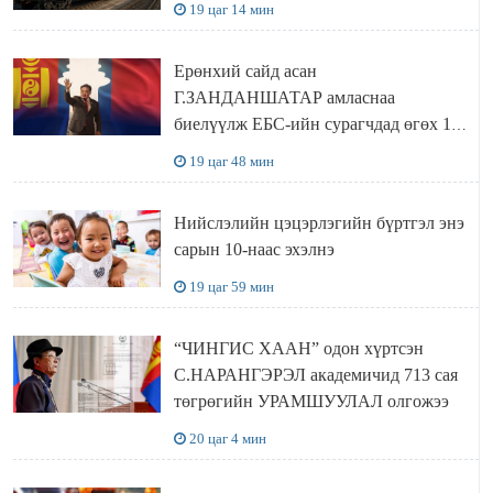
19 цаг 14 мин
Ерөнхий сайд асан
Г.ЗАНДАНШАТАР амласнаа
биелүүлж ЕБС-ийн сурагчдад өгөх 10.
МЯНГАН ШАТРАА хүлээн авчээ
19 цаг 48 мин
Нийслэлийн цэцэрлэгийн бүртгэл энэ
сарын 10-наас эхэлнэ
19 цаг 59 мин
“ЧИНГИС ХААН” одон хүртсэн
С.НАРАНГЭРЭЛ академичид 713 сая
төгрөгийн УРАМШУУЛАЛ олгожээ
20 цаг 4 мин