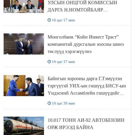
УЛСЫН ОНЦГОЙ КОМИССЫН
ДАРГА Н.НОМТОЙБАЯР
ӨМНӨГОВЬ АЙМАГТ
16 цаг 17 мин
АЖИЛЛАЛАА
Монголбанк “Койн Инвест Траст”
компанитай дурсгалын зоосны шинэ
төслүүд хэрэгжүүлнэ
16 цаг 37 мин
Байнгын хорооны дарга Г.Тэмүүлэн
тэргүүтэй УИХ-ын гишүүд БНСУ-ын
Үндэсний Ассамблейн гишүүдийг
хүлээн авч уулзав
16 цаг 39 мин
10.017 ТОНН АИ-92 АВТОБЕНЗИН
ОРЖ ИРЭЭД БАЙНА