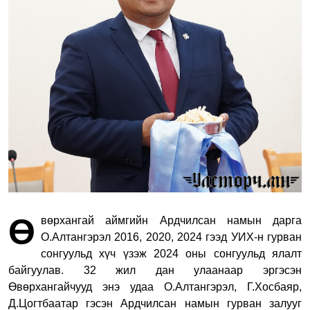
Ө
вөрхангай аймгийн Ардчилсан намын дарга
О.Алтангэрэл 2016, 2020, 2024 гээд УИХ-н гурван
сонгуульд хүч үзэж 2024 оны сонгуульд ялалт
байгуулав. 32 жил дан улаанаар эргэсэн
Өвөрхангайчууд энэ удаа О.Алтангэрэл, Г.Хосбаяр,
Д.Цогтбаатар гэсэн Ардчилсан намын гурван залууг