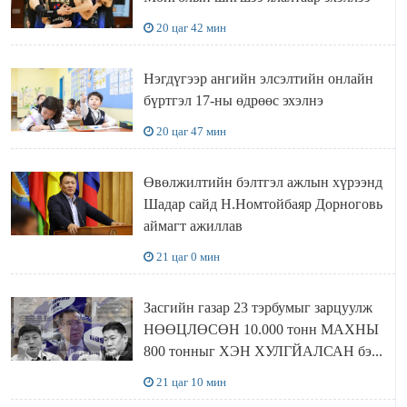
20 цаг 42 мин
Нэгдүгээр ангийн элсэлтийн онлайн
бүртгэл 17-ны өдрөөс эхэлнэ
20 цаг 47 мин
Өвөлжилтийн бэлтгэл ажлын хүрээнд
Шадар сайд Н.Номтойбаяр Дорноговь
аймагт ажиллав
21 цаг 0 мин
Засгийн газар 23 тэрбумыг зарцуулж
НӨӨЦЛӨСӨН 10.000 тонн МАХНЫ
800 тонныг ХЭН ХУЛГЙАЛСАН бэ...
21 цаг 10 мин