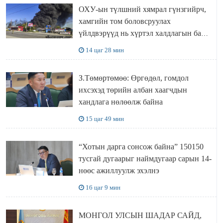
ОХУ-ын түлшний хямрал гүнзгийрч,
хамгийн том боловсруулах
үйлдвэрүүд нь хүртэл халдлагын бай
болов
14 цаг 28 мин
З.Төмөртөмөө: Өргөдөл, гомдол
ихсэхэд төрийн албан хаагчдын
хандлага нөлөөлж байна
15 цаг 49 мин
“Хотын дарга сонсож байна” 150150
тусгай дугаарыг наймдугаар сарын 14-
нөөс ажиллуулж эхэлнэ
16 цаг 9 мин
МОНГОЛ УЛСЫН ШАДАР САЙД,