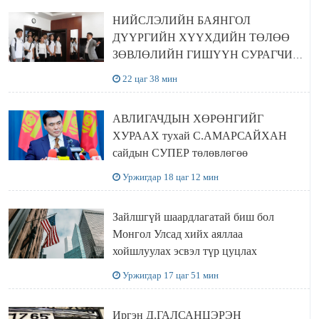
НИЙСЛЭЛИЙН БАЯНГОЛ
ДҮҮРГИЙН ХҮҮХДИЙН ТӨЛӨӨ
ЗӨВЛӨЛИЙН ГИШҮҮН СУРАГЧИД
БОЛОВСРОЛЫН ЯАМАНД
22 цаг 38 мин
ЗОЧИЛЛОО
АВЛИГАЧДЫН ХӨРӨНГИЙГ
ХУРААХ тухай С.АМАРСАЙХАН
сайдын СУПЕР төлөвлөгөө
Уржигдар 18 цаг 12 мин
Зайлшгүй шаардлагатай биш бол
Монгол Улсад хийх аяллаа
хойшлуулах эсвэл түр цуцлах
Уржигдар 17 цаг 51 мин
Иргэн Д.ГАЛСАНЦЭРЭН