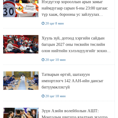
Нэгдүгээр хорооллын арын замыг
наймдугаар сарын 6-ны 23:00 цагаас
түр хааж, борооны ус зайлуулах
шугамын хөндлөн сэтэлгээ хийнэ
20 цаг 8 мин
Хууль зүй, дотоод хэргийн сайдын
багцын 2027 оны төсвийн төслийн
олон нийтийн хэлэлцүүлгийг зохион
байгууллаа
20 цаг 10 мин
Татварын өртэй, шатахуун
импортлогч 142 ААН-ийн дансыг
битүүмжлэхгүй
20 цаг 18 мин
Зүүн Азийн волейболын АШТ:
Монголын шигшээ ялалтаар эхэллээ