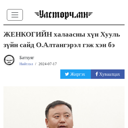
ЖЕНКОГИЙН халаасны хүн Хууль
зүйн сайд О.Алтангэрэл гэж хэн бэ
Батхуяг
Нийтлэл
/
2024-07-17
Жиргэх
Хуваалцах