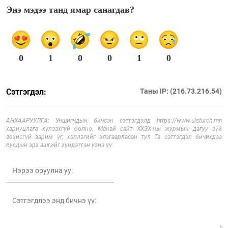
Энэ мэдээ танд ямар санагдав?
0
1
0
0
1
0
Сэтгэгдэл:
Таны IP: (216.73.216.54)
АНХААРУУЛГА: Уншигчдын бичсэн сэтгэгдэлд https://www.ulsturch.mn
хариуцлага хүлээхгүй болно. Манай сайт ХХЗХ-ны журмын дагуу зүй
зохисгүй зарим үг, хэллэгийг хязгаарласан тул Та сэтгэгдэл бичихдээ
бусдын эрх ашгийг хүндэтгэн үзнэ үү.