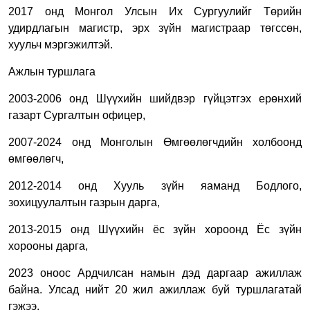
2017 онд Монгол Улсын Их Сургуулийг Төрийн
удирдлагын магистр, эрх зүйн магистраар төгссөн,
хуульч мэргэжилтэй.
Ажлын туршлага
2003-2006 онд Шүүхийн шийдвэр гүйцэтгэх ерөнхий
газарт Сургалтын офицер,
2007-2024 онд Монголын Өмгөөлөгчдийн холбоонд
өмгөөлөгч,
2012-2014 онд Хууль зүйн яаманд Бодлого,
зохицуулалтын газрын дарга,
2013-2015 онд Шүүхийн ёс зүйн хороонд Ёс зүйн
хорооны дарга,
2023 оноос Ардчилсан намын дэд даргаар ажиллаж
байна. Улсад нийт 20 жил ажиллаж буй туршлагатай
гэжээ.