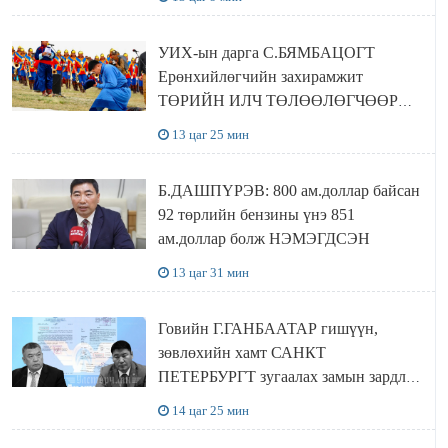
байхгүй хаана амьдрахаа мэдэхгүй явж
байна
УИХ-ын дарга С.БЯМБАЦОГТ
Ерөнхийлөгчийн захирамжит
ТӨРИЙН ИЛЧ ТӨЛӨӨЛӨГЧӨӨР
Сутай хайрханы тахилгад оролцжээ
13 цаг 25 мин
Б.ДАШПҮРЭВ: 800 ам.доллар байсан
92 төрлийн бензины үнэ 851
ам.доллар болж НЭМЭГДСЭН
13 цаг 31 мин
Говийн Г.ГАНБААТАР гишүүн,
зөвлөхийн хамт САНКТ
ПЕТЕРБУРГТ зугаалах замын зардлаа
“ИНҮТ” ТӨХХК даажээ
14 цаг 25 мин