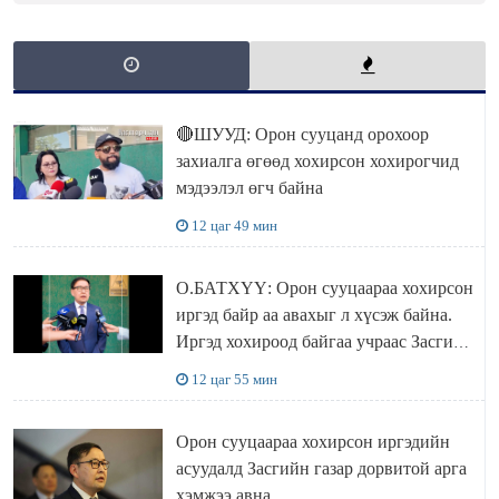
🔴ШУУД: Орон сууцанд орохоор
захиалга өгөөд хохирсон хохирогчид
мэдээлэл өгч байна
12 цаг 49 мин
О.БАТХҮҮ: Орон сууцаараа хохирсон
иргэд байр аа авахыг л хүсэж байна.
Иргэд хохироод байгаа учраас Засгийн
газар доривтой арга хэмжээ авч
12 цаг 55 мин
ажиллана
Орон сууцаараа хохирсон иргэдийн
асуудалд Засгийн газар дорвитой арга
хэмжээ авна