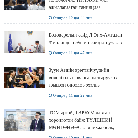
ажиллагаатай танилцлаа
Өчигдөр 12 цаг 44 мин
Боловсролын сайд Л.Энх-Амгалан
Финландын Элчин сайдтай уулзав
Өчигдөр 11 цаг 47 мин
Зүүн Азийн эрэгтэйчүүдийн
волейболын аварга шалгаруулах
тэмцээн өнөөдөр эхэлнэ
Өчигдөр 11 цаг 22 мин
ТОМ артай, ТЭРБУМ давсан
хөрөнгөтэй байж ТҮЛШНИЙ
МӨНГӨНӨӨС завшихаа боль,
Ц.ЭРДЭНЭБАЯР захирал аа!!
Өчигдөр 10 цаг 41 мин