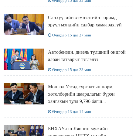
Өчигдөр 15 цаг 32 мин
Санхүүгийн хэмнэлтийн горимд
эрүүл мэндийн салбар хамаарахгүй
Өчигдөр 15 цаг 27 мин
Автобензин, дизель түлшний онцгой
албан татварыг тэглэлээ
Өчигдөр 15 цаг 23 мин
Монгол Улсад сургалтын норм,
хөтөлбөрийн шаардлагыг бүрэн
хангахын тулд 9,796 багш
шаардлагатай
Өчигдөр 13 цаг 14 мин
БНХАУ-ын Ляонин мужийн
төлөөлөгчид НИТХ-ын үйл