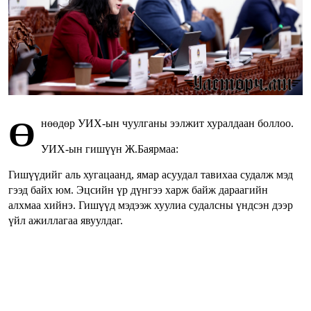
Ө
нөөдөр УИХ-ын чуулганы ээлжит хуралдаан боллоо.
УИХ-ын гишүүн Ж.Баярмаа:
Гишүүдийг аль хугацаанд, ямар асуудал тавихаа судалж мэд
гээд байх юм. Эцсийн үр дүнгээ харж байж дараагийн
алхмаа хийнэ. Гишүүд мэдээж хуулиа судалсны үндсэн дээр
үйл ажиллагаа явуулдаг.