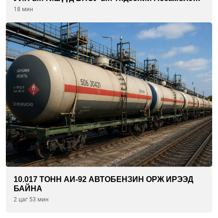
гишүүдийг хүлээн авч уулзав
18 мин
10.017 ТОНН АИ-92 АВТОБЕНЗИН ОРЖ ИРЭЭД
БАЙНА
2 цаг 53 мин