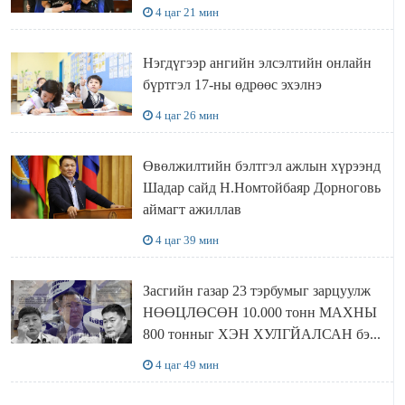
4 цаг 21 мин
Нэгдүгээр ангийн элсэлтийн онлайн
бүртгэл 17-ны өдрөөс эхэлнэ
4 цаг 26 мин
Өвөлжилтийн бэлтгэл ажлын хүрээнд
Шадар сайд Н.Номтойбаяр Дорноговь
аймагт ажиллав
4 цаг 39 мин
Засгийн газар 23 тэрбумыг зарцуулж
НӨӨЦЛӨСӨН 10.000 тонн МАХНЫ
800 тонныг ХЭН ХУЛГЙАЛСАН бэ...
4 цаг 49 мин