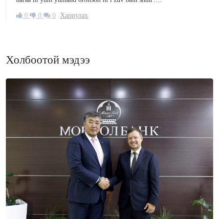
0
0
0
Хариулах
Холбоотой мэдээ