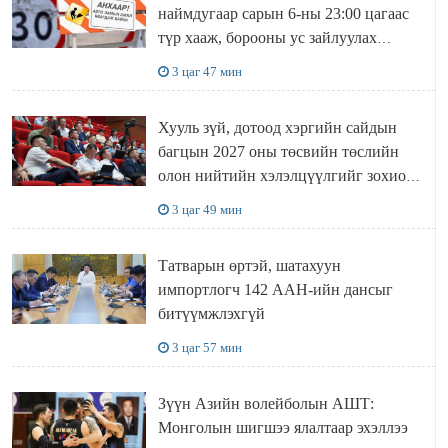
наймдугаар сарын 6-ны 23:00 цагаас
түр хааж, борооны ус зайлуулах
шугамын хөндлөн сэтэлгээ хийнэ
3 цаг 47 мин
Хууль зүй, дотоод хэргийн сайдын
багцын 2027 оны төсвийн төслийн
олон нийтийн хэлэлцүүлгийг зохион
байгууллаа
3 цаг 49 мин
Татварын өртэй, шатахуун
импортлогч 142 ААН-ийн дансыг
битүүмжлэхгүй
3 цаг 57 мин
Зүүн Азийн волейболын АШТ:
Монголын шигшээ ялалтаар эхэллээ