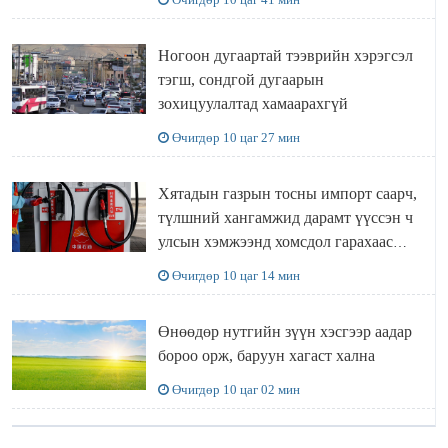
Ногоон дугаартай тээврийн хэрэгсэл
тэгш, сондгой дугаарын
зохицуулалтад хамаарахгүй
Өчигдөр 10 цаг 27 мин
Хятадын газрын тосны импорт саарч,
түлшний хангамжид дарамт үүссэн ч
улсын хэмжээнд хомсдол гарахаас
сэргийлж чадлаа
Өчигдөр 10 цаг 14 мин
Өнөөдөр нутгийн зүүн хэсгээр аадар
бороо орж, баруун хагаст хална
Өчигдөр 10 цаг 02 мин