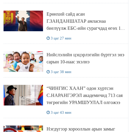
Ерөнхий сайд асан
Г.ЗАНДАНШАТАР амласнаа
биелүүлж ЕБС-ийн сурагчдад өгөх 10.
МЯНГАН ШАТРАА хүлээн авчээ
3 цаг 27 мин
Нийслэлийн цэцэрлэгийн бүртгэл энэ
сарын 10-наас эхэлнэ
3 цаг 38 мин
“ЧИНГИС ХААН” одон хүртсэн
С.НАРАНГЭРЭЛ академичид 713 сая
төгрөгийн УРАМШУУЛАЛ олгожээ
3 цаг 43 мин
Нэгдүгээр хорооллын арын замыг