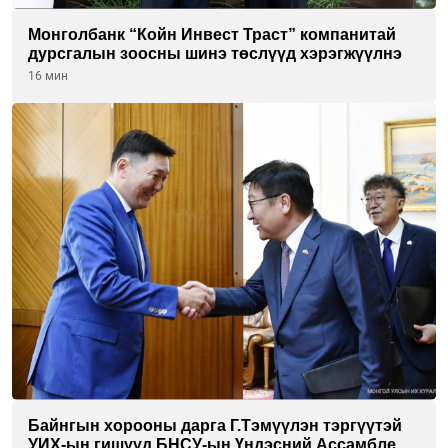
Монголбанк “Койн Инвест Траст” компанитай
дурсгалын зоосны шинэ төслүүд хэрэгжүүлнэ
16 мин
Байнгын хорооны дарга Г.Тэмүүлэн тэргүүтэй
УИХ-ын гишүүд БНСУ-ын Үндэсний Ассамблейн