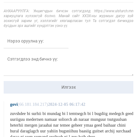
АНХААРУУЛГА: Уншигчдын бичсэн сэтгэгдэлд https://www.ulsturch.mn
хариуцлага хүлээхгүй болно. Манай сайт ХХЗХ-ны журмын дагуу зүй
зохисгүй зарим үг, хэллэгийг хязгаарласан тул Та сэтгэгдэл бичихдээ
бусдын эрх ашгийг хүндэтгэн үзнэ үү.
Илгээх
govi
(66.181.184.217)
2024-12-05 06:17:42
zuvshdee bi surhii bi mundag bi l temtsegch bi l bugdiig medegch geed
uuriiguu medertsen namaar soliorch ah naraar munguur tsutguulsan
heterhii mergen jaraahai nar temee geheer ymaa geed baihaar chini
hural daraglagch uur yahiin bugsniihuu baasiig guitset archij surchaad
daraa ni yum yumand oroltsoh ni l zuv baih shuu ....