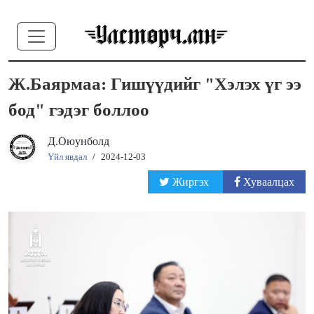
Ж.Баярмаа: Гишүүдийг "Хэлэх үг ээ
бод" гэдэг боллоо
Д.Оюунболд
Үйл явдал
/
2024-12-03
Жиргэх
Хуваалцах