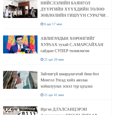
НИЙСЛЭЛИЙН БАЯНГОЛ
ДҮҮРГИЙН ХҮҮХДИЙН ТӨЛӨӨ
ЗӨВЛӨЛИЙН ГИШҮҮН СУРАГЧИД
БОЛОВСРОЛЫН ЯАМАНД
6 цаг 17 мин
ЗОЧИЛЛОО
АВЛИГАЧДЫН ХӨРӨНГИЙГ
ХУРААХ тухай С.АМАРСАЙХАН
сайдын СУПЕР төлөвлөгөө
21 цаг 20 мин
Зайлшгүй шаардлагатай биш бол
Монгол Улсад хийх аяллаа
хойшлуулах эсвэл түр цуцлах
21 цаг 41 мин
Иргэн Д.ГАЛСАНЦЭРЭН