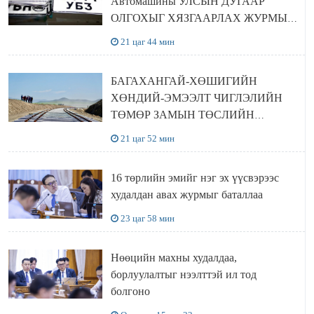
Автомашины УЛСЫН ДУГААР
ОЛГОХЫГ ХЯЗГААРЛАХ ЖУРМЫГ
ЦУЦЛУУЛАХ санал гаргажээ
21 цаг 44 мин
БАГАХАНГАЙ-ХӨШИГИЙН
ХӨНДИЙ-ЭМЭЭЛТ ЧИГЛЭЛИЙН
ТӨМӨР ЗАМЫН ТӨСЛИЙН
БҮТЭЭН БАЙГУУЛАЛТ
21 цаг 52 мин
ЭРЧИМЖИЖ БАЙНА
16 төрлийн эмийг нэг эх үүсвэрээс
худалдан авах журмыг баталлаа
23 цаг 58 мин
Нөөцийн махны худалдаа,
борлуулалтыг нээлттэй ил тод
болгоно