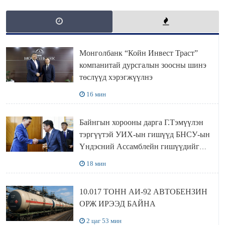
Монголбанк “Койн Инвест Траст”
компанитай дурсгалын зоосны шинэ
төслүүд хэрэгжүүлнэ
16 мин
Байнгын хорооны дарга Г.Тэмүүлэн
тэргүүтэй УИХ-ын гишүүд БНСУ-ын
Үндэсний Ассамблейн гишүүдийг
хүлээн авч уулзав
18 мин
10.017 ТОНН АИ-92 АВТОБЕНЗИН
ОРЖ ИРЭЭД БАЙНА
2 цаг 53 мин