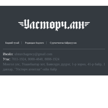
Бидний тухай
Редакцын бодлого
Сурталчилгаа байршуулах
Имэйл:
ulsturchagency@gmail.com
Утас:
7011-1924, 8088-4848, 8888-1924
Монгол улс, Улаанбаатар хот, Баянзүрх дүүрэг, 1-р хороо, 41-р байр, 1
давхар, "Улстөрч агентлаг"-ийн байр