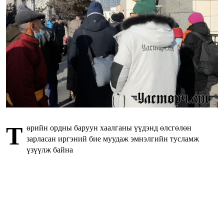
Т
өрийн ордны баруун хаалганы үүдэнд өлсгөлөн
зарласан иргэний бие муудаж эмнэлгийн тусламж
үзүүлж байна