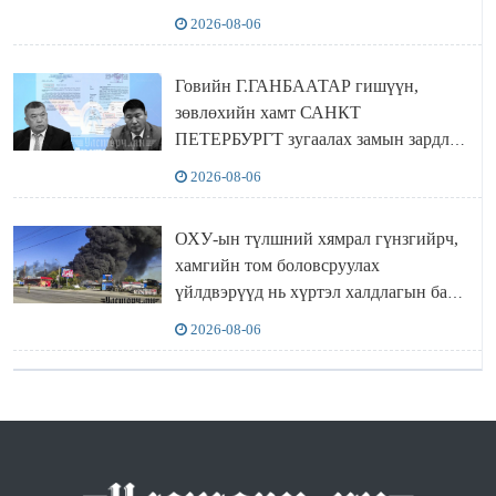
2026-08-06
Говийн Г.ГАНБААТАР гишүүн,
зөвлөхийн хамт САНКТ
ПЕТЕРБУРГТ зугаалах замын зардлаа
“ИНҮТ” ТӨХХК даажээ
2026-08-06
ОХУ-ын түлшний хямрал гүнзгийрч,
хамгийн том боловсруулах
үйлдвэрүүд нь хүртэл халдлагын бай
болов
2026-08-06