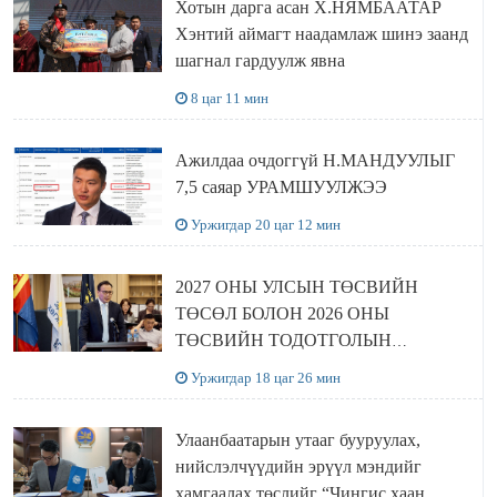
Хотын дарга асан Х.НЯМБААТАР
Хэнтий аймагт наадамлаж шинэ заанд
шагнал гардуулж явна
8 цаг 11 мин
Ажилдаа очдоггүй Н.МАНДУУЛЫГ
7,5 саяар УРАМШУУЛЖЭЭ
Уржигдар 20 цаг 12 мин
2027 ОНЫ УЛСЫН ТӨСВИЙН
ТӨСӨЛ БОЛОН 2026 ОНЫ
ТӨСВИЙН ТОДОТГОЛЫН
ТӨСЛИЙН ОЛОН НИЙТИЙН
Уржигдар 18 цаг 26 мин
ХЭЛЭЛЦҮҮЛЭГ БОЛЛОО
Улаанбаатарын утааг бууруулах,
нийслэлчүүдийн эрүүл мэндийг
хамгаалах төслийг “Чингис хаан