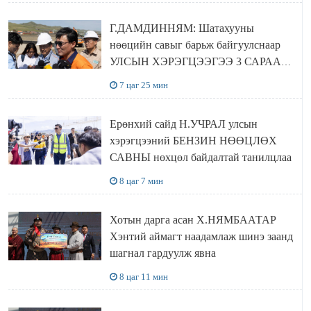
Г.ДАМДИННЯМ: Шатахууны
нөөцийн савыг барьж байгуулснаар
УЛСЫН ХЭРЭГЦЭЭГЭЭ 3 САРААР
НӨӨЦЛӨДӨГ болно
7 цаг 25 мин
Ерөнхий сайд Н.УЧРАЛ улсын
хэрэгцээний БЕНЗИН НӨӨЦЛӨХ
САВНЫ нөхцөл байдалтай танилцлаа
8 цаг 7 мин
Хотын дарга асан Х.НЯМБААТАР
Хэнтий аймагт наадамлаж шинэ заанд
шагнал гардуулж явна
8 цаг 11 мин