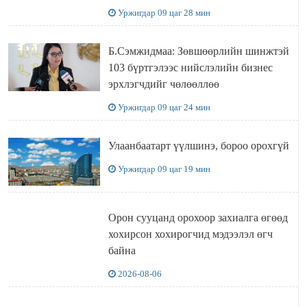
УУЛЗЛАА
Уржигдар 09 цаг 28 мин
Б.Сэмжидмаа: Зөвшөөрлийн шинжтэй
103 бүртгэлээс нийслэлийн бизнес
эрхлэгчдийг чөлөөллөө
Уржигдар 09 цаг 24 мин
Улаанбаатарт үүлшинэ, бороо орохгүй
Уржигдар 09 цаг 19 мин
Орон сууцанд орохоор захиалга өгөөд
хохирсон хохирогчид мэдээлэл өгч
байна
2026-08-06