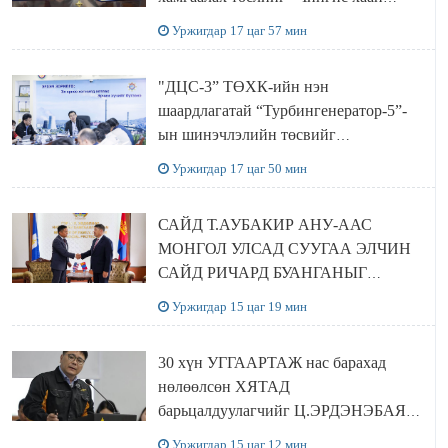
баялгийн сан нэгдэл” ХХК-тай
Уржигдар 17 цаг 57 мин
хамтран хэрэгжүүлнэ
"ДЦС-3” ТӨХК-ийн нэн
шаардлагатай “Турбингенератор-5”-
ын шинэчлэлийн төсвийг
шийдвэрлэхээр болов
Уржигдар 17 цаг 50 мин
САЙД Т.АУБАКИР АНУ-ААС
МОНГОЛ УЛСАД СУУГАА ЭЛЧИН
САЙД РИЧАРД БУАНГАНЫГ
ХҮЛЭЭН АВЧ УУЛЗЛАА
Уржигдар 15 цаг 19 мин
30 хүн УГГААРТАЖ нас барахад
нөлөөлсөн ХЯТАД
барьцалдуулагчийг Ц.ЭРДЭНЭБАЯР
захирал дахин худалдаж авахаар
Уржигдар 15 цаг 12 мин