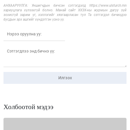
АНХААРУУЛГА: Уншигчдын бичсэн сэтгэгдэлд https://www.ulsturch.mn
хариуцлага хүлээхгүй болно. Манай сайт ХХЗХ-ны журмын дагуу зүй
зохисгүй зарим үг, хэллэгийг хязгаарласан тул Та сэтгэгдэл бичихдээ
бусдын эрх ашгийг хүндэтгэн үзнэ үү.
Илгээх
Холбоотой мэдээ