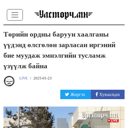
Төрийн ордны баруун хаалганы
үүдэнд өлсгөлөн зарласан иргэний
бие муудаж эмнэлгийн тусламж
үзүүлж байна
LIVE
/
2025-01-23
Жиргэх
Хуваалцах