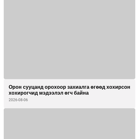
Орон сууцанд орохоор захиалга өгөөд хохирсон
хохирогчид мэдээлэл өгч байна
2026-08-06