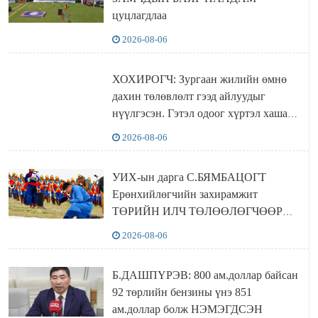
цуцлагдлаа
2026-08-06
ХОХИРОГЧ: Зургаан жилийн өмнө
дахин төлөвлөлт гээд айлуудыг
нүүлгэсэн. Гэтэл одоог хүртэл хашаа
байшин ч байхгүй, орон сууц ч
2026-08-06
байхгүй хаана амьдрахаа мэдэхгүй явж
байна
УИХ-ын дарга С.БЯМБАЦОГТ
Ерөнхийлөгчийн захирамжит
ТӨРИЙН ИЛЧ ТӨЛӨӨЛӨГЧӨӨР
Сутай хайрханы тахилгад оролцжээ
2026-08-06
Б.ДАШПҮРЭВ: 800 ам.доллар байсан
92 төрлийн бензины үнэ 851
ам.доллар болж НЭМЭГДСЭН