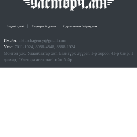
Бидний тухай
Редакцын бодлого
Сурталчилгаа байршуулах
Имэйл:
ulsturchagency@gmail.com
Утас:
7011-1924, 8088-4848, 8888-1924
Монгол улс, Улаанбаатар хот, Баянзүрх дүүрэг, 1-р хороо, 41-р байр, 1
давхар, "Улстөрч агентлаг"-ийн байр