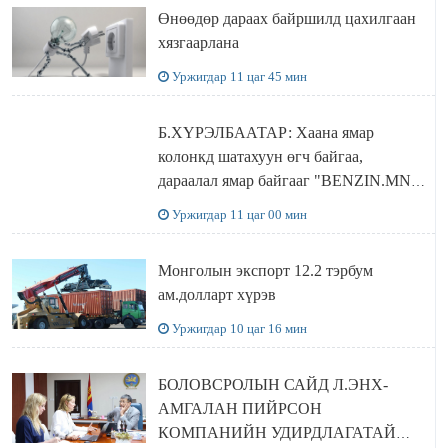
Өнөөдөр дараах байршилд цахилгаан
хязгаарлана
Уржигдар 11 цаг 45 мин
Б.ХҮРЭЛБААТАР: Хаана ямар
колонкд шатахуун өгч байгаа,
дараалал ямар байгааг "BENZIN.MN”
сайтаас харах боломжтой
Уржигдар 11 цаг 00 мин
Монголын экспорт 12.2 тэрбум
ам.долларт хүрэв
Уржигдар 10 цаг 16 мин
БОЛОВСРОЛЫН САЙД Л.ЭНХ-
АМГАЛАН ПИЙРСОН
КОМПАНИЙН УДИРДЛАГАТАЙ