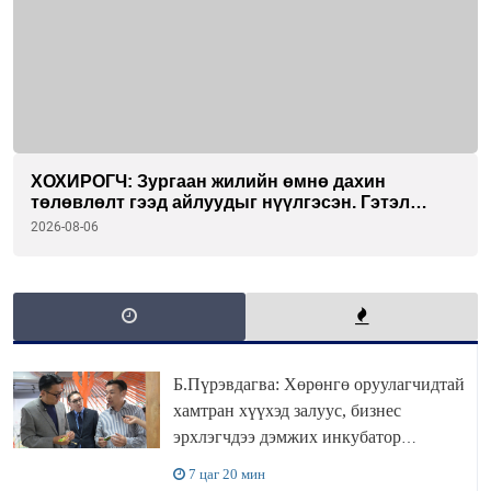
ХОХИРОГЧ: Зургаан жилийн өмнө дахин
төлөвлөлт гээд айлуудыг нүүлгэсэн. Гэтэл
одоог хүртэл хашаа байшин ч байхгүй, орон
2026-08-06
сууц ч байхгүй хаана амьдрахаа мэдэхгүй явж
байна
Б.Пүрэвдагва: Хөрөнгө оруулагчидтай
хамтран хүүхэд залуус, бизнес
эрхлэгчдээ дэмжих инкубатор
төвүүдийг хотын захын хорооллуудад
7 цаг 20 мин
байгуулна