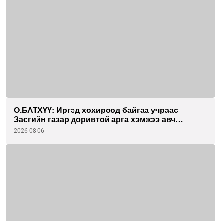
О.БАТХҮҮ: Иргэд хохироод байгаа учраас
Засгийн газар доривтой арга хэмжээ авч
ажиллана
2026-08-06