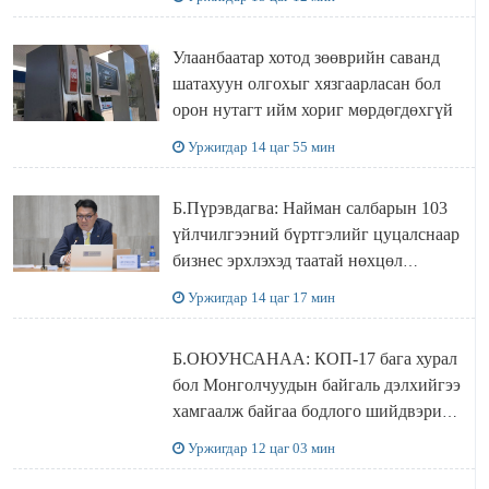
болжээ
Улаанбаатар хотод зөөврийн саванд
шатахуун олгохыг хязгаарласан бол
орон нутагт ийм хориг мөрдөгдөхгүй
Уржигдар 14 цаг 55 мин
Б.Пүрэвдагва: Найман салбарын 103
үйлчилгээний бүртгэлийг цуцалснаар
бизнес эрхлэхэд таатай нөхцөл
бүрдэнэ
Уржигдар 14 цаг 17 мин
Б.ОЮУНСАНАА: КОП-17 бага хурал
бол Монголчуудын байгаль дэлхийгээ
хамгаалж байгаа бодлого шийдвэрийг
ДЭЛХИЙД СУРТАЛЧИЛАХ гол
Уржигдар 12 цаг 03 мин
бодлого