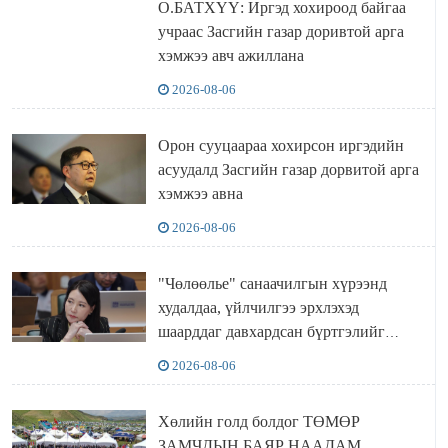
О.БАТХҮҮ: Иргэд хохироод байгаа
учраас Засгийн газар доривтой арга
хэмжээ авч ажиллана
2026-08-06
Орон сууцаараа хохирсон иргэдийн
асуудалд Засгийн газар дорвитой арга
хэмжээ авна
2026-08-06
"Чөлөөлье" санаачилгын хүрээнд
худалдаа, үйлчилгээ эрхлэхэд
шаарддаг давхардсан бүртгэлийг
хүчингүй болгох тогтоолын төслийг
2026-08-06
баталлаа
Хөлийн голд болдог ТӨМӨР
ЗАМЧДЫН БАЯР НААДАМ