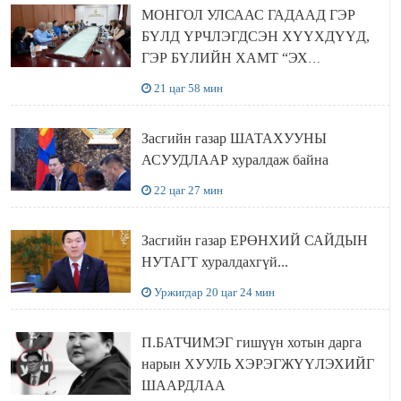
МОНГОЛ УЛСААС ГАДААД ГЭР
БҮЛД ҮРЧЛЭГДСЭН ХҮҮХДҮҮД,
ГЭР БҮЛИЙН ХАМТ “ЭХ
ОРОНТОЙГОО ТАНИЛЦАХ”
21 цаг 58 мин
АЯЛАЛ ХИЙЖ БАЙНА
Засгийн газар ШАТАХУУНЫ
АСУУДЛААР хуралдаж байна
22 цаг 27 мин
Засгийн газар ЕРӨНХИЙ САЙДЫН
НУТАГТ хуралдахгүй...
Уржигдар 20 цаг 24 мин
П.БАТЧИМЭГ гишүүн хотын дарга
нарын ХУУЛЬ ХЭРЭГЖҮҮЛЭХИЙГ
ШААРДЛАА