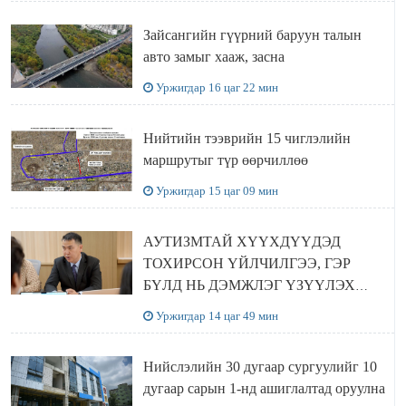
Зайсангийн гүүрний баруун талын
авто замыг хааж, засна
Уржигдар 16 цаг 22 мин
Нийтийн тээврийн 15 чиглэлийн
маршрутыг түр өөрчиллөө
Уржигдар 15 цаг 09 мин
АУТИЗМТАЙ ХҮҮХДҮҮДЭД
ТОХИРСОН ҮЙЛЧИЛГЭЭ, ГЭР
БҮЛД НЬ ДЭМЖЛЭГ ҮЗҮҮЛЭХ
ХӨТӨЛБӨР ШААРДЛАГАТАЙ
Уржигдар 14 цаг 49 мин
БАЙНА
Нийслэлийн 30 дугаар сургуулийг 10
дугаар сарын 1-нд ашиглалтад оруулна