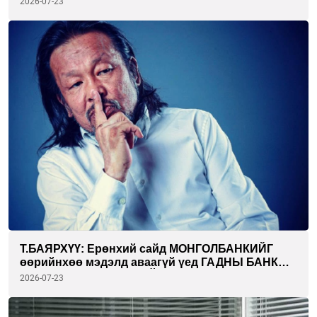
2026-07-23
Т.БАЯРХҮҮ: Ерөнхий сайд МОНГОЛБАНКИЙГ
өөрийнхөө мэдэлд аваагүй үед ГАДНЫ БАНК
ОРЖ ИРЭХ БОЛОМЖГҮЙ
2026-07-23