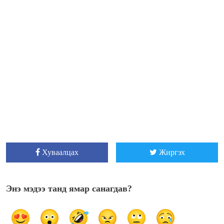
Хуваалцах
Жиргэх
Энэ мэдээ танд ямар санагдав?