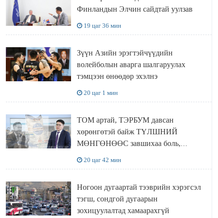
Финландын Элчин сайдтай уулзав
19 цаг 36 мин
Зүүн Азийн эрэгтэйчүүдийн
волейболын аварга шалгаруулах
тэмцээн өнөөдөр эхэлнэ
20 цаг 1 мин
ТОМ артай, ТЭРБУМ давсан
хөрөнгөтэй байж ТҮЛШНИЙ
МӨНГӨНӨӨС завшихаа боль,
Ц.ЭРДЭНЭБАЯР захирал аа!!
20 цаг 42 мин
Ногоон дугаартай тээврийн хэрэгсэл
тэгш, сондгой дугаарын
зохицуулалтад хамаарахгүй