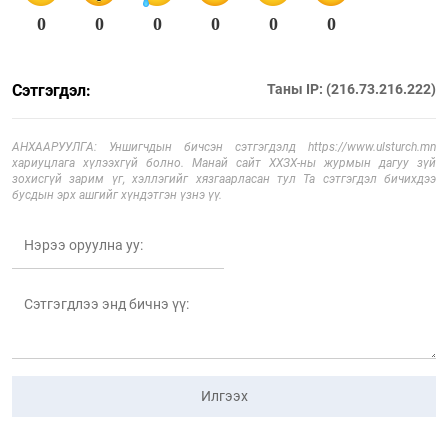
0
0
0
0
0
0
Сэтгэгдэл:
Таны IP: (216.73.216.222)
АНХААРУУЛГА: Уншигчдын бичсэн сэтгэгдэлд https://www.ulsturch.mn
хариуцлага хүлээхгүй болно. Манай сайт ХХЗХ-ны журмын дагуу зүй
зохисгүй зарим үг, хэллэгийг хязгаарласан тул Та сэтгэгдэл бичихдээ
бусдын эрх ашгийг хүндэтгэн үзнэ үү.
Илгээх