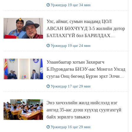
Уржигдар 19 цаг 34 мин
Улс, аймаг, сумын наадамд ЦОЛ
АВСАН БӨХЧҮҮД 3-5 жилийн дотор
БАТЛАХГҮЙ бол БАРИЛДАХ
ЭРХИЙГ нь хасаж, цолыг нь хураана
Уржигдар 19 цаг 24 мин
Улаанбаатар хотын Захирагч
Б.Пүрэвдагва БНЭУ-аас Монгол Улсад
суугаа Онц бөгөөд Бүрэн эрхт Элчин
сайд Атул Малхари Готсурветэй
Уржигдар 17 цаг 29 мин
уулзлаа
Энэ хичээлийн жилд нийслэлд нэг
ангид 35-аас дээш хүүхэд суулгахгүй
байх зорилго тавьжээ
Уржигдар 16 цаг 29 мин