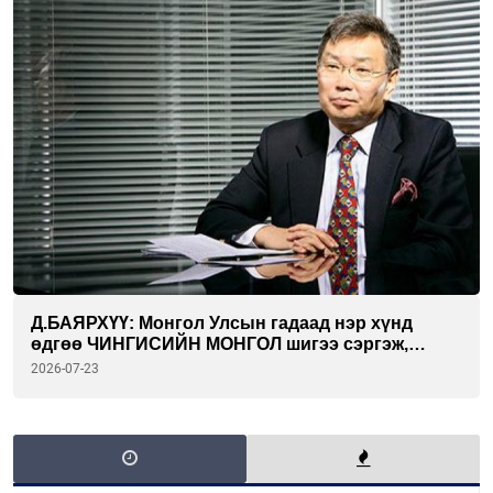
Д.БАЯРХҮҮ: Монгол Улсын гадаад нэр хүнд
өдгөө ЧИНГИСИЙН МОНГОЛ шигээ сэргэж,
Дэлхийн хаана ч гайхагдаж байна
2026-07-23