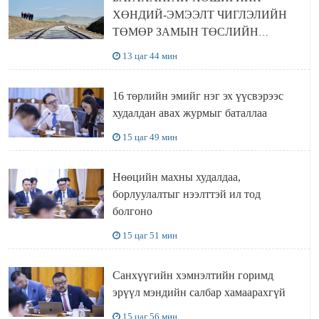
ХӨНДИЙ-ЭМЭЭЛТ ЧИГЛЭЛИЙН
ТӨМӨР ЗАМЫН ТӨСЛИЙН
БҮТЭЭН БАЙГУУЛАЛТ
13 цаг 44 мин
ЭРЧИМЖИЖ БАЙНА
16 төрлийн эмийг нэг эх үүсвэрээс
худалдан авах журмыг баталлаа
15 цаг 49 мин
Нөөцийн махны худалдаа,
борлуулалтыг нээлттэй ил тод
болгоно
15 цаг 51 мин
Санхүүгийн хэмнэлтийн горимд
эрүүл мэндийн салбар хамаарахгүй
15 цаг 56 мин