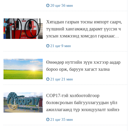
20 цаг 56 мин
Хятадын газрын тосны импорт саарч,
түлшний хангамжид дарамт үүссэн ч
улсын хэмжээнд хомсдол гарахаас
сэргийлж чадлаа
21 цаг 9 мин
Өнөөдөр нутгийн зүүн хэсгээр аадар
бороо орж, баруун хагаст хална
21 цаг 21 мин
COP17-тэй холбоотойгоор
боловсролын байгууллагуудын үйл
ажиллагаанд түр зохицуулалт хийнэ
21 цаг 35 мин