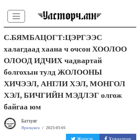
С.БЯМБАЦОГТ:ЦЭРГЭЭС
халагдаад хаана ч очсон ХООЛОО
ОЛООД ИДЧИХ чадвартай
болгохын тулд ЖОЛООНЫ
ХИЧЭЭЛ, АНГЛИ ХЭЛ, МОНГОЛ
ХЭЛ, БИЧГИЙН МЭДЛЭГ олгож
байгаа юм
Батхуяг
Ярилцлага
/
2025-05-01
Жиргэх
Хуваалцах