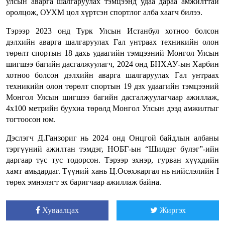
улсын аварга шалгаруулах тэмцээнд удаа дараа амжилттай
оролцож, ОУХМ цол хүртсэн спортлог алба хаагч билээ.
Тэрээр 2023 онд Турк Улсын Истанбул хотноо болсон
дэлхийн аварга шалгаруулах Гал унтраах техникийн олон
төрөлт спортын 18 дахь удаагийн тэмцээний Монгол Улсын
шигшээ багийн дасгалжуулагч, 2024 онд БНХАУ-ын Харбин
хотноо болсон дэлхийн аварга шалгаруулах Гал унтраах
техникийн олон төрөлт спортын 19 дэх удаагийн тэмцээний
Монгол Улсын шигшээ багийн дасгалжуулагчаар ажиллаж,
4х100 метрийн буухиа төрөлд Монгол Улсын дээд амжилтыг
тогтоосон юм.
Дэслэгч Д.Ганзориг нь 2024 онд Онцгой байдлын албаны
тэргүүний ажилтан тэмдэг, НОБГ-ын “Шилдэг бүлэг”-ийн
даргаар тус тус тодорсон. Тэрээр эхнэр, гурван хүүхдийн
хамт амьдардаг. Түүний хань Ц.Өсөхжаргал нь нийслэлийн I
төрөх эмнэлэгт эх баригчаар ажиллаж байна.
Хуваалцах
Жиргэх