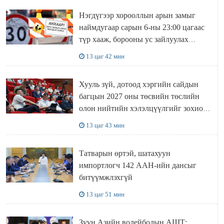
Нэгдүгээр хорооллын арын замыг
наймдугаар сарын 6-ны 23:00 цагаас
түр хааж, борооны ус зайлуулах
шугамын хөндлөн сэтэлгээ хийнэ
13 цаг 42 мин
Хууль зүй, дотоод хэргийн сайдын
багцын 2027 оны төсвийн төслийн
олон нийтийн хэлэлцүүлгийг зохион
байгууллаа
13 цаг 43 мин
Татварын өртэй, шатахуун
импортлогч 142 ААН-ийн дансыг
битүүмжлэхгүй
13 цаг 51 мин
Зүүн Азийн волейболын АШТ: