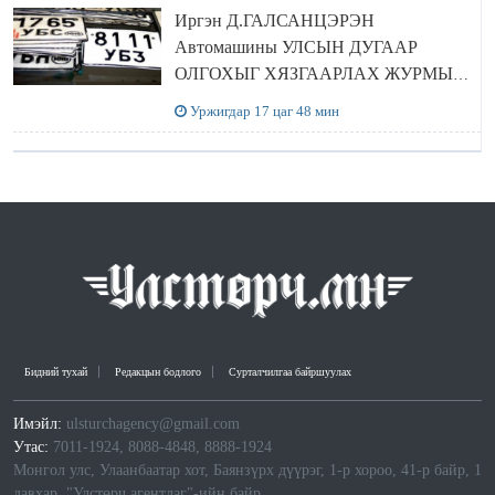
Иргэн Д.ГАЛСАНЦЭРЭН
Автомашины УЛСЫН ДУГААР
ОЛГОХЫГ ХЯЗГААРЛАХ ЖУРМЫГ
ЦУЦЛУУЛАХ санал гаргажээ
Уржигдар 17 цаг 48 мин
Бидний тухай
Редакцын бодлого
Сурталчилгаа байршуулах
Имэйл:
ulsturchagency@gmail.com
Утас:
7011-1924, 8088-4848, 8888-1924
Монгол улс, Улаанбаатар хот, Баянзүрх дүүрэг, 1-р хороо, 41-р байр, 1
давхар, "Улстөрч агентлаг"-ийн байр