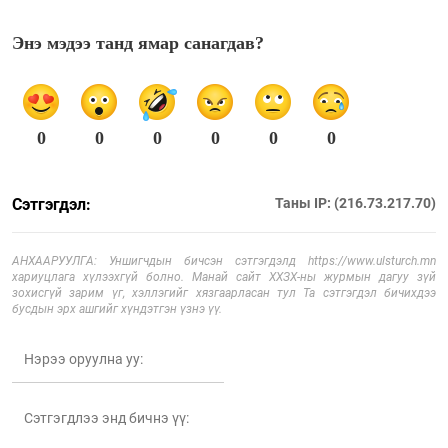
Энэ мэдээ танд ямар санагдав?
0
0
0
0
0
0
Сэтгэгдэл:
Таны IP: (216.73.217.70)
АНХААРУУЛГА: Уншигчдын бичсэн сэтгэгдэлд https://www.ulsturch.mn
хариуцлага хүлээхгүй болно. Манай сайт ХХЗХ-ны журмын дагуу зүй
зохисгүй зарим үг, хэллэгийг хязгаарласан тул Та сэтгэгдэл бичихдээ
бусдын эрх ашгийг хүндэтгэн үзнэ үү.