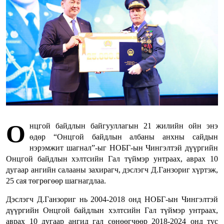
О
нцгой байдлын байгууллагын 21 жилийн ойн энэ
өдөр “Онцгой байдлын албаны анхны сайдын
нэрэмжит шагнал”-ыг НОБГ-ын Чингэлтэй дүүргийн
Онцгой байдлын хэлтсийн Гал түймэр унтраах, аврах 10
дугаар ангийн салааны захирагч, дэслэгч Д.Ганзориг хүртэж,
25 сая төгрөгөөр шагнагдлаа.
Дэслэгч Д.Ганзориг нь 2004-2018 онд НОБГ-ын Чингэлтэй
дүүргийн Онцгой байдлын хэлтсийн Гал түймэр унтраах,
аврах 10 дугаар ангид гал сөнөөгчөөр 2018-2024 онд тус