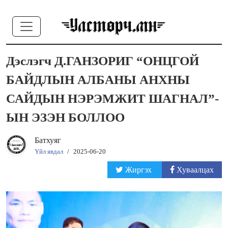
Дэслэгч Д.ГАНЗОРИГ “ОНЦГОЙ
БАЙДЛЫН АЛБАНЫ АНХНЫ
САЙДЫН НЭРЭМЖИТ ШАГНАЛ”-
ЫН ЭЗЭН БОЛЛОО
Батхуяг
Үйл явдал
/
2025-06-20
Жиргэх
Хуваалцах