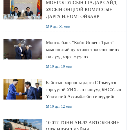
МОНГОЛ УЛСЫН ШАДАР САЙД,
УЛСЫН ОНЦГОЙ КОМИССЫН
ДАРГА Н.НОМТОЙБАЯР
ӨМНӨГОВЬ АЙМАГТ
9 цаг 51 мин
АЖИЛЛАЛАА
Монголбанк “Койн Инвест Траст”
компанитай дурсгалын зоосны шинэ
төслүүд хэрэгжүүлнэ
10 цаг 10 мин
Байнгын хорооны дарга Г.Тэмүүлэн
тэргүүтэй УИХ-ын гишүүд БНСУ-ын
Үндэсний Ассамблейн гишүүдийг
хүлээн авч уулзав
10 цаг 12 мин
10.017 ТОНН АИ-92 АВТОБЕНЗИН
ОРЖ ИРЭЭД БАЙНА