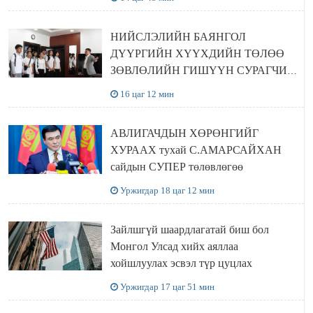
НИЙСЛЭЛИЙН БАЯНГОЛ
ДҮҮРГИЙН ХҮҮХДИЙН ТӨЛӨӨ
ЗӨВЛӨЛИЙН ГИШҮҮН СУРАГЧИД
БОЛОВСРОЛЫН ЯАМАНД
16 цаг 12 мин
ЗОЧИЛЛОО
АВЛИГАЧДЫН ХӨРӨНГИЙГ
ХУРААХ тухай С.АМАРСАЙХАН
сайдын СУПЕР төлөвлөгөө
Уржигдар 18 цаг 12 мин
Зайлшгүй шаардлагатай биш бол
Монгол Улсад хийх аяллаа
хойшлуулах эсвэл түр цуцлах
Уржигдар 17 цаг 51 мин