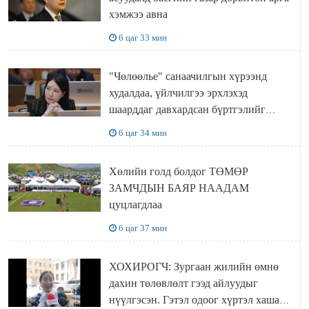
хэмжээ авна
6 цаг 33 мин
"Чөлөөлье" санаачилгын хүрээнд
худалдаа, үйлчилгээ эрхлэхэд
шаарддаг давхардсан бүртгэлийг
хүчингүй болгох тогтоолын төслийг
6 цаг 34 мин
баталлаа
Хөлийн голд болдог ТӨМӨР
ЗАМЧДЫН БАЯР НААДАМ
цуцлагдлаа
6 цаг 37 мин
ХОХИРОГЧ: Зургаан жилийн өмнө
дахин төлөвлөлт гээд айлуудыг
нүүлгэсэн. Гэтэл одоог хүртэл хашаа