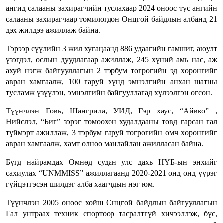
ангид салааны захирагчийн туслахаар 2024 оноос тус ангийн
салааны захирагчаар томилогдон Онцгой байдлын албанд 21
дэх жилдээ ажиллаж байна.
Тэрээр сүүлийн 3 жил хугацаанд 886 удаагийн гамшиг, аюулт
үзэгдэл, ослын дуудлагаар ажиллаж, 245 хүний амь нас, аж
ахуй нэгж байгууллагын 2 тэрбум төгрөгийн эд хөрөнгийг
авран хамгаалж, 100 гаруй хүнд эмнэлгийн анхан шатны
тусламж үзүүлэн, эмнэлгийн байгууллагад хүлээлгэн өгсөн.
Түүнчлэн Говь, Шангрила, УИД, Гэр хаус, “Айвко” ,
Нийслэл, “Биг” зэрэг томоохон худалдааны төвд гарсан гал
түймэрт ажиллаж, 3 тэрбум гаруй төгрөгийн өмч хөрөнгийг
авран хамгаалж, хамт олноо манлайлан ажилласан байна.
Бүгд найрамдах Өмнөд судан улс дахь НҮБ-ын энхийг
сахиулах “UNMMISS” ажиллагаанд 2020-2021 онд онд үүрэг
гүйцэтгэсэн шилдэг алба хаагчдын нэг юм.
Түүнчлэн 2005 оноос хойш Онцгой байдлын байгууллагын
Гал унтраах техник спортоор тасралтгүй хичээллэж, бүс,