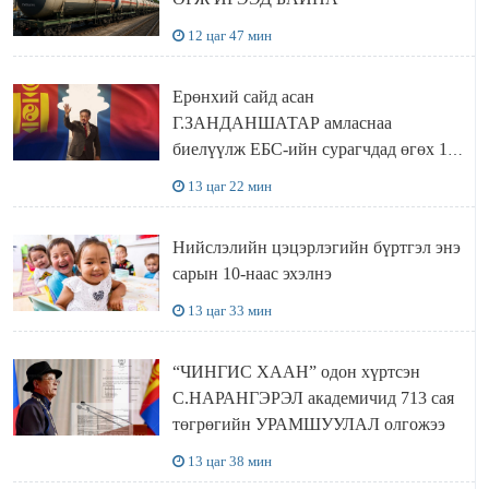
12 цаг 47 мин
Ерөнхий сайд асан
Г.ЗАНДАНШАТАР амласнаа
биелүүлж ЕБС-ийн сурагчдад өгөх 10.
МЯНГАН ШАТРАА хүлээн авчээ
13 цаг 22 мин
Нийслэлийн цэцэрлэгийн бүртгэл энэ
сарын 10-наас эхэлнэ
13 цаг 33 мин
“ЧИНГИС ХААН” одон хүртсэн
С.НАРАНГЭРЭЛ академичид 713 сая
төгрөгийн УРАМШУУЛАЛ олгожээ
13 цаг 38 мин