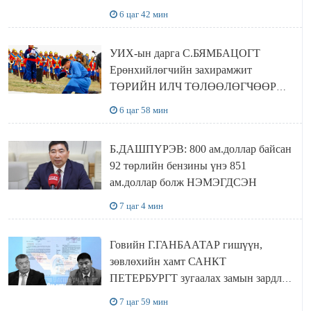
байшин ч байхгүй, орон сууц ч
6 цаг 42 мин
байхгүй хаана амьдрахаа мэдэхгүй явж
байна
УИХ-ын дарга С.БЯМБАЦОГТ
Ерөнхийлөгчийн захирамжит
ТӨРИЙН ИЛЧ ТӨЛӨӨЛӨГЧӨӨР
Сутай хайрханы тахилгад оролцжээ
6 цаг 58 мин
Б.ДАШПҮРЭВ: 800 ам.доллар байсан
92 төрлийн бензины үнэ 851
ам.доллар болж НЭМЭГДСЭН
7 цаг 4 мин
Говийн Г.ГАНБААТАР гишүүн,
зөвлөхийн хамт САНКТ
ПЕТЕРБУРГТ зугаалах замын зардлаа
“ИНҮТ” ТӨХХК даажээ
7 цаг 59 мин