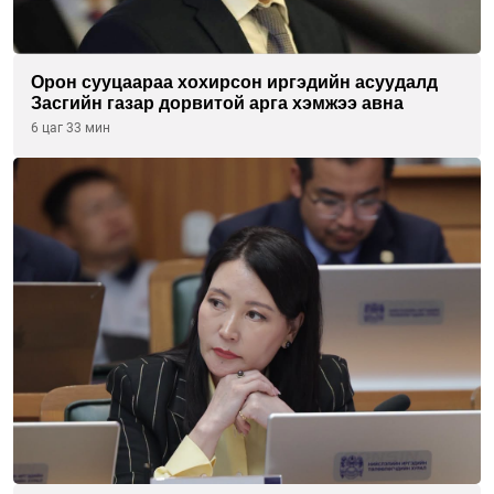
Орон сууцаараа хохирсон иргэдийн асуудалд
Засгийн газар дорвитой арга хэмжээ авна
6 цаг 33 мин