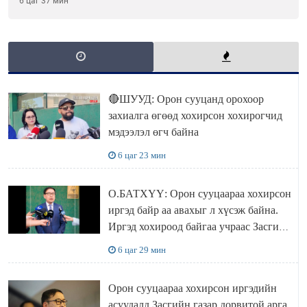
6 цаг 37 мин
🔴ШУУД: Орон сууцанд орохоор
захиалга өгөөд хохирсон хохирогчид
мэдээлэл өгч байна
6 цаг 23 мин
О.БАТХҮҮ: Орон сууцаараа хохирсон
иргэд байр аа авахыг л хүсэж байна.
Иргэд хохироод байгаа учраас Засгийн
газар доривтой арга хэмжээ авч
6 цаг 29 мин
ажиллана
Орон сууцаараа хохирсон иргэдийн
асуудалд Засгийн газар дорвитой арга