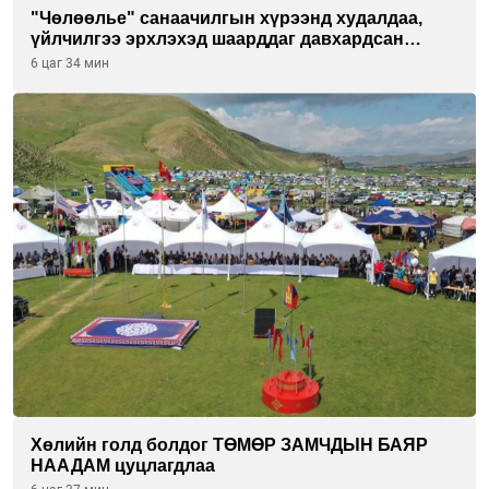
"Чөлөөлье" санаачилгын хүрээнд худалдаа,
үйлчилгээ эрхлэхэд шаарддаг давхардсан
бүртгэлийг хүчингүй болгох тогтоолын төслийг
6 цаг 34 мин
баталлаа
Хөлийн голд болдог ТӨМӨР ЗАМЧДЫН БАЯР
НААДАМ цуцлагдлаа