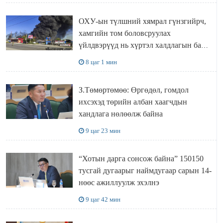
ОХУ-ын түлшний хямрал гүнзгийрч,
хамгийн том боловсруулах
үйлдвэрүүд нь хүртэл халдлагын бай
болов
8 цаг 1 мин
З.Төмөртөмөө: Өргөдөл, гомдол
ихсэхэд төрийн албан хаагчдын
хандлага нөлөөлж байна
9 цаг 23 мин
“Хотын дарга сонсож байна” 150150
тусгай дугаарыг наймдугаар сарын 14-
нөөс ажиллуулж эхэлнэ
9 цаг 42 мин