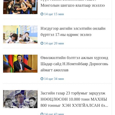
Монголын шигшээ ялалтаар эхэллээ
14 цаг 15 мин
Нэгдүгээр ангийн элсэлтийн онлайн
бүртгэл 17-ны өдрөөс эхэлнэ
14 цаг 20 мин
Өвөлжилтийн бэлтгэл ажлын хүрээнд
Шадар сайд Н.Номтойбаяр Дорноговь
аймагт ажиллав
14 цаг 34 мин
Засгийн газар 23 тэрбумыг зарцуулж
НӨӨЦЛӨСӨН 10.000 тонн МАХНЫ
800 тонныг ХЭН ХУЛГЙАЛСАН бэ...
14 цаг 43 мин