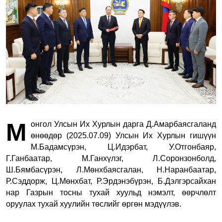
М
онгол Улсын Их Хурлын дарга Д.Амарбаясгаланд
өнөөдөр (2025.07.09) Улсын Их Хурлын гишүүн
М.Бадамсүрэн, Ц.Идэрбат, У.Отгонбаяр,
Г.Ганбаатар, М.Ганхүлэг, Л.Соронзонболд,
Ш.Бямбасүрэн, Л.Мөнхбаясгалан, Н.Наранбаатар,
Р.Сэддорж, Ц.Мөнхбат, Р.Эрдэнэбүрэн, Б.Дэлгэрсайхан
нар Газрын тосны тухай хуульд нэмэлт, өөрчлөлт
оруулах тухай хуулийн төслийг өргөн мэдүүлэв.