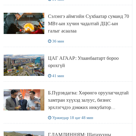
байгуулна
Сэлэнгэ аймгийн Сүхбаатар суманд 70
МВт-ын хүчин чадалтай ДЦС-ын
галыг асаалаа
36 мин
ЦАГ АГААР: Улаанбаатарт бороо
орохгүй
41 мин
Б.Пүрэвдагва: Хөрөнгө оруулагчидтай
хамтран хүүхэд залуус, бизнес
эрхлэгчдээ дэмжих инкубатор
төвүүдийг хотын захын хорооллуудад
Уржигдар 18 цаг 48 мин
байгуулна
Г.ДАМДИННЯМ: Шатахууны