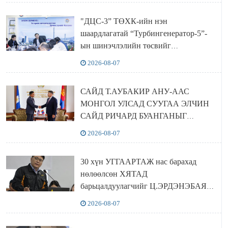
"ДЦС-3” ТӨХК-ийн нэн
шаардлагатай “Турбингенератор-5”-
ын шинэчлэлийн төсвийг
шийдвэрлэхээр болов
2026-08-07
САЙД Т.АУБАКИР АНУ-ААС
МОНГОЛ УЛСАД СУУГАА ЭЛЧИН
САЙД РИЧАРД БУАНГАНЫГ
ХҮЛЭЭН АВЧ УУЛЗЛАА
2026-08-07
30 хүн УГГААРТАЖ нас барахад
нөлөөлсөн ХЯТАД
барьцалдуулагчийг Ц.ЭРДЭНЭБАЯР
захирал дахин худалдаж авахаар
2026-08-07
болжээ