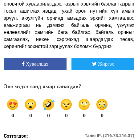
оновчтой хуваарилагдаж, газрын хэвлийн баялаг газрын
тосыг ашиглах явцад тухай орон нутгийн хүн амын
эрүүл, аюулгүйн орчинд амьдрах эрхийг хамгаалах,
амьжиргааг нь дэмжих, байгаль орчинд үзүүлэх
нөлөөллийг хамгийн бага байлгах, байгаль орчныг
хамгаалах, нөхөн сэргээхэд шаардагдах төсөв,
хөрөнгийг зохистой зарцуулах боломж бүрдэнэ
Хуваалцах
Жиргэх
Энэ мэдээ танд ямар санагдав?
0
0
0
0
0
0
Сэтгэгдэл:
Таны IP: (216.73.216.37)