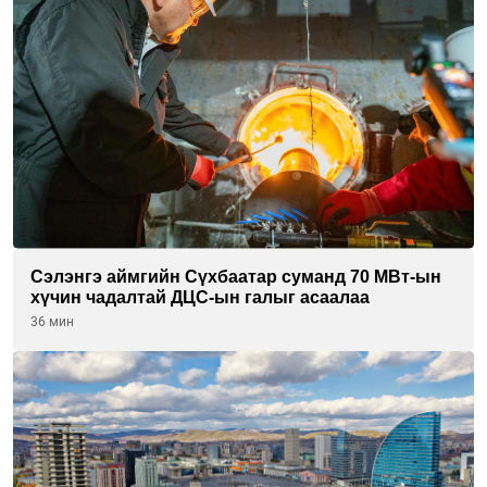
Сэлэнгэ аймгийн Сүхбаатар суманд 70 МВт-ын
хүчин чадалтай ДЦС-ын галыг асаалаа
36 мин