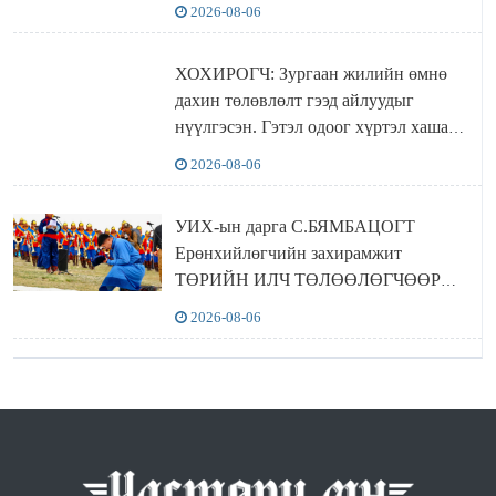
2026-08-06
ХОХИРОГЧ: Зургаан жилийн өмнө
дахин төлөвлөлт гээд айлуудыг
нүүлгэсэн. Гэтэл одоог хүртэл хашаа
байшин ч байхгүй, орон сууц ч
2026-08-06
байхгүй хаана амьдрахаа мэдэхгүй явж
байна
УИХ-ын дарга С.БЯМБАЦОГТ
Ерөнхийлөгчийн захирамжит
ТӨРИЙН ИЛЧ ТӨЛӨӨЛӨГЧӨӨР
Сутай хайрханы тахилгад оролцжээ
2026-08-06