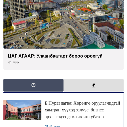
ЦАГ АГААР: Улаанбаатарт бороо орохгүй
41 мин
Б.Пүрэвдагва: Хөрөнгө оруулагчидтай
хамтран хүүхэд залуус, бизнес
эрхлэгчдээ дэмжих инкубатор
төвүүдийг хотын захын хорооллуудад
31 мин