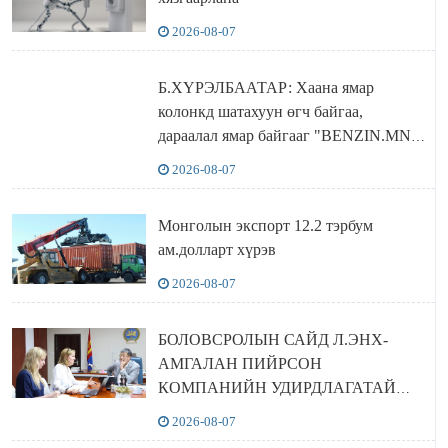
2026-08-07
Б.ХҮРЭЛБААТАР: Хаана ямар
колонкд шатахуун өгч байгаа,
дараалал ямар байгааг "BENZIN.MN”
сайтаас харах боломжтой
2026-08-07
Монголын экспорт 12.2 тэрбум
ам.долларт хүрэв
2026-08-07
БОЛОВСРОЛЫН САЙД Л.ЭНХ-
АМГАЛАН ПИЙРСОН
КОМПАНИЙН УДИРДЛАГАТАЙ
УУЛЗЛАА
2026-08-07