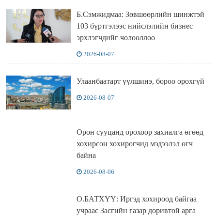
Б.Сэмжидмаа: Зөвшөөрлийн шинжтэй
103 бүртгэлээс нийслэлийн бизнес
эрхлэгчдийг чөлөөллөө
2026-08-07
Улаанбаатарт үүлшинэ, бороо орохгүй
2026-08-07
Орон сууцанд орохоор захиалга өгөөд
хохирсон хохирогчид мэдээлэл өгч
байна
2026-08-06
О.БАТХҮҮ: Иргэд хохироод байгаа
учраас Засгийн газар доривтой арга