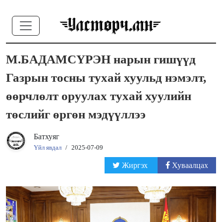
М.БАДАМСҮРЭН нарын гишүүд
Газрын тосны тухай хуульд нэмэлт,
өөрчлөлт оруулах тухай хуулийн
төслийг өргөн мэдүүллээ
Батхуяг
Үйл явдал
/
2025-07-09
Жиргэх
Хуваалцах