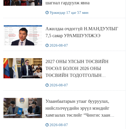
шагнал гардуулж явна
Уржигдар 17 цаг 57 мин
Ажилдаа очдоггүй Н.МАНДУУЛЫГ
7,5 саяар УРАМШУУЛЖЭЭ
2026-08-07
2027 ОНЫ УЛСЫН ТӨСВИЙН
ТӨСӨЛ БОЛОН 2026 ОНЫ
ТӨСВИЙН ТОДОТГОЛЫН
ТӨСЛИЙН ОЛОН НИЙТИЙН
2026-08-07
ХЭЛЭЛЦҮҮЛЭГ БОЛЛОО
Улаанбаатарын утааг бууруулах,
нийслэлчүүдийн эрүүл мэндийг
хамгаалах төслийг “Чингис хаан
баялгийн сан нэгдэл” ХХК-тай
2026-08-07
хамтран хэрэгжүүлнэ