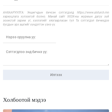
АНХААРУУЛГА: Уншигчдын бичсэн сэтгэгдэлд https://www.ulsturch.mn
хариуцлага хүлээхгүй болно. Манай сайт ХХЗХ-ны журмын дагуу зүй
зохисгүй зарим үг, хэллэгийг хязгаарласан тул Та сэтгэгдэл бичихдээ
бусдын эрх ашгийг хүндэтгэн үзнэ үү.
Илгээх
Холбоотой мэдээ