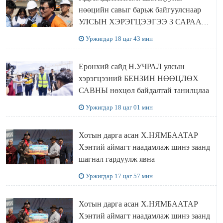
нөөцийн савыг барьж байгуулснаар
УЛСЫН ХЭРЭГЦЭЭГЭЭ 3 САРААР
НӨӨЦЛӨДӨГ болно
Уржигдар 18 цаг 43 мин
Ерөнхий сайд Н.УЧРАЛ улсын
хэрэгцээний БЕНЗИН НӨӨЦЛӨХ
САВНЫ нөхцөл байдалтай танилцлаа
Уржигдар 18 цаг 01 мин
Хотын дарга асан Х.НЯМБААТАР
Хэнтий аймагт наадамлаж шинэ заанд
шагнал гардуулж явна
Уржигдар 17 цаг 57 мин
Хотын дарга асан Х.НЯМБААТАР
Хэнтий аймагт наадамлаж шинэ заанд