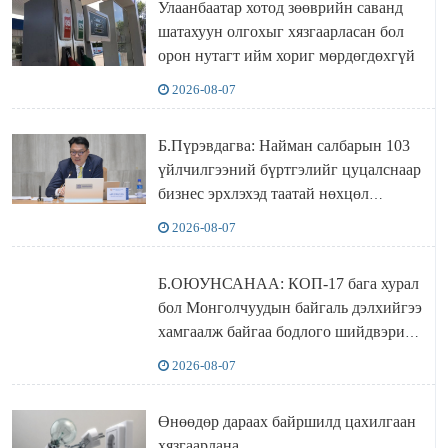
Улаанбаатар хотод зөөврийн саванд
шатахуун олгохыг хязгаарласан бол
орон нутагт ийм хориг мөрдөгдөхгүй
2026-08-07
Б.Пүрэвдагва: Найман салбарын 103
үйлчилгээний бүртгэлийг цуцалснаар
бизнес эрхлэхэд таатай нөхцөл
бүрдэнэ
2026-08-07
Б.ОЮУНСАНАА: КОП-17 бага хурал
бол Монголчуудын байгаль дэлхийгээ
хамгаалж байгаа бодлого шийдвэрийг
ДЭЛХИЙД СУРТАЛЧИЛАХ гол
2026-08-07
бодлого
Өнөөдөр дараах байршилд цахилгаан
хязгаарлана