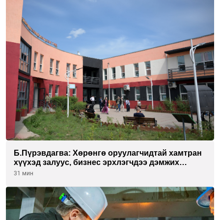
Б.Пүрэвдагва: Хөрөнгө оруулагчидтай хамтран
хүүхэд залуус, бизнес эрхлэгчдээ дэмжих
инкубатор төвүүдийг хотын захын
31 мин
хорооллуудад байгуулна