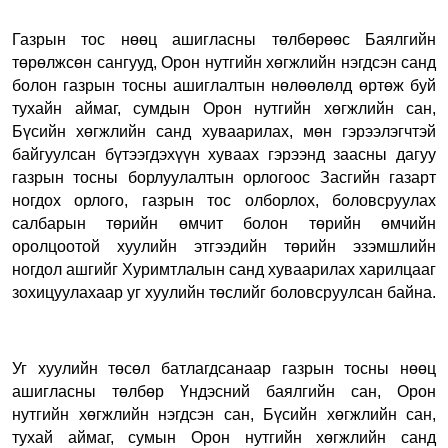
Газрын тос нөөц ашигласны төлбөрөөс Баялгийн
төрөлжсөн сангууд, Орон нутгийн хөгжлийн нэгдсэн санд
болон газрын тосны ашиглалтын нөлөөлөлд өртөж буй
тухайн аймаг, сумдын Орон нутгийн хөгжлийн сан,
Бүсийн хөгжлийн санд хуваарилах, мөн гэрээлэгчтэй
байгуулсан бүтээгдэхүүн хуваах гэрээнд заасны дагуу
газрын тосны борлуулалтын орлогоос Засгийн газарт
ногдох орлого, газрын тос олборлох, боловсруулах
салбарын төрийн өмчит болон төрийн өмчийн
оролцоотой хуулийн этгээдийн төрийн эзэмшлийн
ногдол ашгийг Хуримтлалын санд хуваарилах харилцааг
зохицуулахаар уг хуулийн төслийг боловсруулсан байна.
Уг хуулийн төсөл батлагдсанаар газрын тосны нөөц
ашигласны төлбөр Үндэсний баялгийн сан, Орон
нутгийн хөгжлийн нэгдсэн сан, Бүсийн хөгжлийн сан,
тухай аймаг, сумын Орон нутгийн хөгжлийн санд