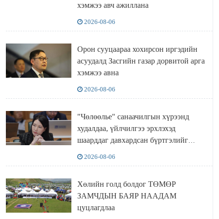
хэмжээ авч ажиллана
2026-08-06
Орон сууцаараа хохирсон иргэдийн
асуудалд Засгийн газар дорвитой арга
хэмжээ авна
2026-08-06
"Чөлөөлье" санаачилгын хүрээнд
худалдаа, үйлчилгээ эрхлэхэд
шаарддаг давхардсан бүртгэлийг
хүчингүй болгох тогтоолын төслийг
2026-08-06
баталлаа
Хөлийн голд болдог ТӨМӨР
ЗАМЧДЫН БАЯР НААДАМ
цуцлагдлаа