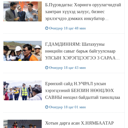
Б.Пүрэвдагва: Хөрөнгө оруулагчидтай
хамтран хүүхэд залуус, бизнес
эрхлэгчдээ дэмжих инкубатор
төвүүдийг хотын захын хорооллуудад
Өчигдөр 18 цаг 48 мин
байгуулна
Г.ДАМДИННЯМ: Шатахууны
нөөцийн савыг барьж байгуулснаар
УЛСЫН ХЭРЭГЦЭЭГЭЭ 3 САРААР
НӨӨЦЛӨДӨГ болно
Өчигдөр 18 цаг 43 мин
Ерөнхий сайд Н.УЧРАЛ улсын
хэрэгцээний БЕНЗИН НӨӨЦЛӨХ
САВНЫ нөхцөл байдалтай танилцлаа
Өчигдөр 18 цаг 01 мин
Хотын дарга асан Х.НЯМБААТАР