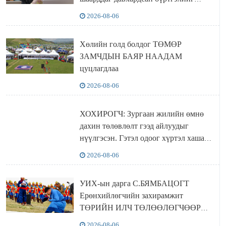
хүчингүй болгох тогтоолын төслийг
2026-08-06
баталлаа
Хөлийн голд болдог ТӨМӨР
ЗАМЧДЫН БАЯР НААДАМ
цуцлагдлаа
2026-08-06
ХОХИРОГЧ: Зургаан жилийн өмнө
дахин төлөвлөлт гээд айлуудыг
нүүлгэсэн. Гэтэл одоог хүртэл хашаа
байшин ч байхгүй, орон сууц ч
2026-08-06
байхгүй хаана амьдрахаа мэдэхгүй явж
байна
УИХ-ын дарга С.БЯМБАЦОГТ
Ерөнхийлөгчийн захирамжит
ТӨРИЙН ИЛЧ ТӨЛӨӨЛӨГЧӨӨР
Сутай хайрханы тахилгад оролцжээ
2026-08-06