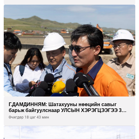
хорооллуудад байгуулна
Г.ДАМДИННЯМ: Шатахууны нөөцийн савыг
барьж байгуулснаар УЛСЫН ХЭРЭГЦЭЭГЭЭ 3
САРААР НӨӨЦЛӨДӨГ болно
Өчигдөр 18 цаг 43 мин