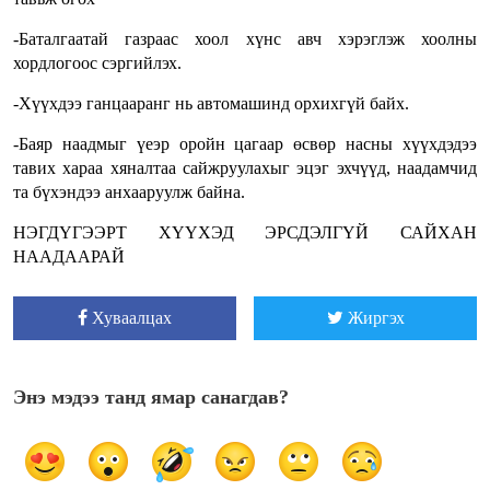
-Баталгаатай газраас хоол хүнс авч хэрэглэж хоолны
хордлогоос сэргийлэх.
-Хүүхдээ ганцааранг нь автомашинд орхихгүй байх.
-Баяр наадмыг үеэр оройн цагаар өсвөр насны хүүхдэдээ
тавих хараа хяналтаа сайжруулахыг эцэг эхчүүд, наадамчид
та бүхэндээ анхааруулж байна.
НЭГДҮГЭЭРТ ХҮҮХЭД ЭРСДЭЛГҮЙ САЙХАН
НААДААРАЙ
Хуваалцах
Жиргэх
Энэ мэдээ танд ямар санагдав?