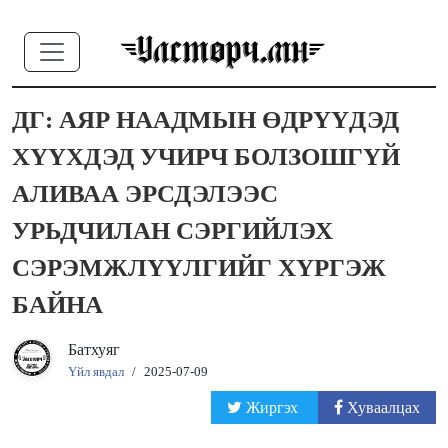
ДГ: АЯР НААДМЫН ӨДРҮҮДЭД
ХҮҮХДЭД УЧИРЧ БОЛЗОШГҮЙ
АЛИВАА ЭРСДЭЛЭЭС
УРЬДЧИЛАН СЭРГИЙЛЭХ
СЭРЭМЖЛҮҮЛГИЙГ ХҮРГЭЖ
БАЙНА
Батхуяг
Үйл явдал
/
2025-07-09
Жиргэх
Хуваалцах