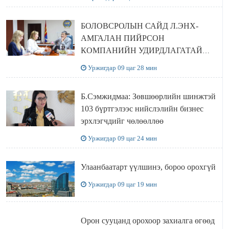
БОЛОВСРОЛЫН САЙД Л.ЭНХ-
АМГАЛАН ПИЙРСОН
КОМПАНИЙН УДИРДЛАГАТАЙ
УУЛЗЛАА
Уржигдар 09 цаг 28 мин
Б.Сэмжидмаа: Зөвшөөрлийн шинжтэй
103 бүртгэлээс нийслэлийн бизнес
эрхлэгчдийг чөлөөллөө
Уржигдар 09 цаг 24 мин
Улаанбаатарт үүлшинэ, бороо орохгүй
Уржигдар 09 цаг 19 мин
Орон сууцанд орохоор захиалга өгөөд