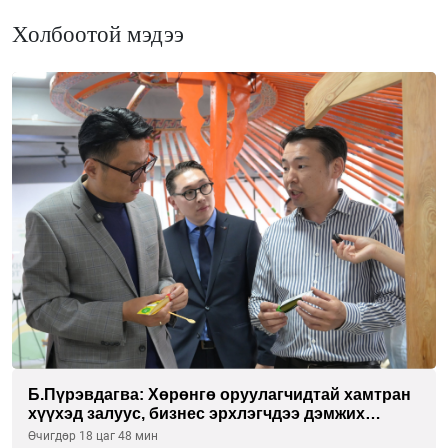
Холбоотой мэдээ
Б.Пүрэвдагва: Хөрөнгө оруулагчидтай хамтран
хүүхэд залуус, бизнес эрхлэгчдээ дэмжих
инкубатор төвүүдийг хотын захын
Өчигдөр 18 цаг 48 мин