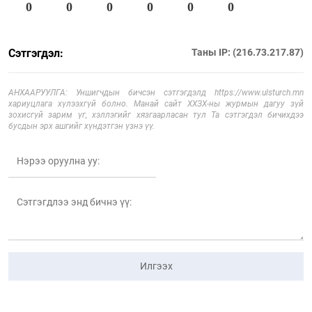
0
0
0
0
0
0
Сэтгэгдэл:
Таны IP: (216.73.217.87)
АНХААРУУЛГА: Уншигчдын бичсэн сэтгэгдэлд https://www.ulsturch.mn
хариуцлага хүлээхгүй болно. Манай сайт ХХЗХ-ны журмын дагуу зүй
зохисгүй зарим үг, хэллэгийг хязгаарласан тул Та сэтгэгдэл бичихдээ
бусдын эрх ашгийг хүндэтгэн үзнэ үү.
Илгээх