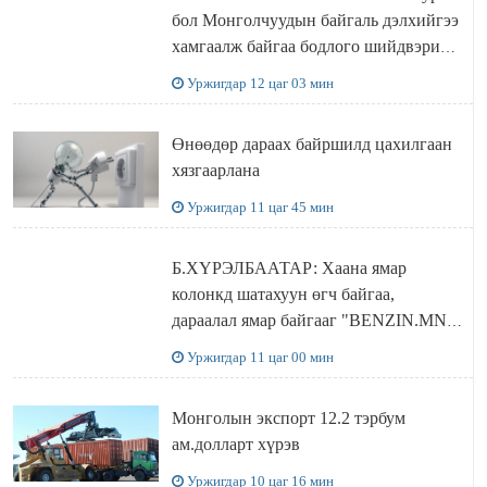
бол Монголчуудын байгаль дэлхийгээ
хамгаалж байгаа бодлого шийдвэрийг
ДЭЛХИЙД СУРТАЛЧИЛАХ гол
Уржигдар 12 цаг 03 мин
бодлого
Өнөөдөр дараах байршилд цахилгаан
хязгаарлана
Уржигдар 11 цаг 45 мин
Б.ХҮРЭЛБААТАР: Хаана ямар
колонкд шатахуун өгч байгаа,
дараалал ямар байгааг "BENZIN.MN”
сайтаас харах боломжтой
Уржигдар 11 цаг 00 мин
Монголын экспорт 12.2 тэрбум
ам.долларт хүрэв
Уржигдар 10 цаг 16 мин