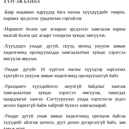
ХҮРГЭЖ БАЙНА
-Баяр наадмын өдрүүдэд бага насны хүүхдүүдийг төөрөх,
нарших эрсдэлээс урьдчилан сэргийлэх
-Наршилт болон цаг агаарын эрсдэлээс хамгаалж нарны
малгай болон цаг агаарт тохирсон хувцас өмсүүлэх-
-Хүүхдэдээ унадаг дугуй, скүтр, мопид унуулж замын
хөдөлгөөнд оролцуулахдаа хамгаалалтын хувцас хэрэгсэл
өмсүүлж явуулах
-Унадаг дугуйг 10 хүртэлх насны хүүхдээр харгалзах
хүнгүйгээ унуулж замын хөдөлгөөнд оролцуулахгүй байх
-Уралдаанч хүүхдийнхээ аюулгүй байдлыг хангаж
хамгаалалтын хувцас хэрэгсэл өмсүүлж, тавигдах
шаардлагыг хангах -Согтууруулах ундаа хэрэглэсэн үедээ
жолоо барихгүй байж хайртай бүхнээ хамгаалаарай.
-Унадаг дугуй унаж замын хөдөлгөөнд оролцож байгаа
хүүхдийг айлгаж цочоох, дуут дохио дугаргахгүй байх, зам
тавьж өгөх