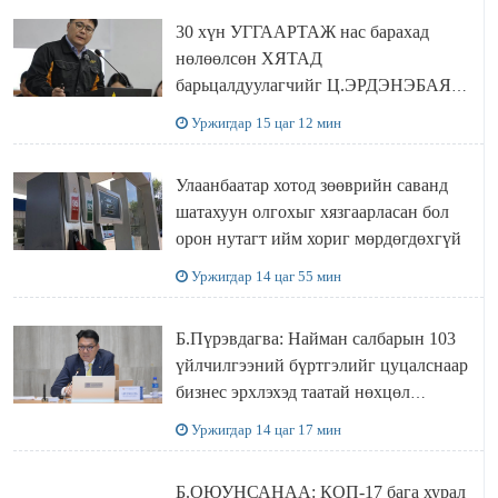
30 хүн УГГААРТАЖ нас барахад
нөлөөлсөн ХЯТАД
барьцалдуулагчийг Ц.ЭРДЭНЭБАЯР
захирал дахин худалдаж авахаар
Уржигдар 15 цаг 12 мин
болжээ
Улаанбаатар хотод зөөврийн саванд
шатахуун олгохыг хязгаарласан бол
орон нутагт ийм хориг мөрдөгдөхгүй
Уржигдар 14 цаг 55 мин
Б.Пүрэвдагва: Найман салбарын 103
үйлчилгээний бүртгэлийг цуцалснаар
бизнес эрхлэхэд таатай нөхцөл
бүрдэнэ
Уржигдар 14 цаг 17 мин
Б.ОЮУНСАНАА: КОП-17 бага хурал