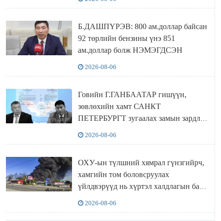
Б.ДАШПҮРЭВ: 800 ам.доллар байсан
92 төрлийн бензины үнэ 851
ам.доллар болж НЭМЭГДСЭН
2026-08-06
Говийн Г.ГАНБААТАР гишүүн,
зөвлөхийн хамт САНКТ
ПЕТЕРБУРГТ зугаалах замын зардлаа
“ИНҮТ” ТӨХХК даажээ
2026-08-06
ОХУ-ын түлшний хямрал гүнзгийрч,
хамгийн том боловсруулах
үйлдвэрүүд нь хүртэл халдлагын бай
болов
2026-08-06