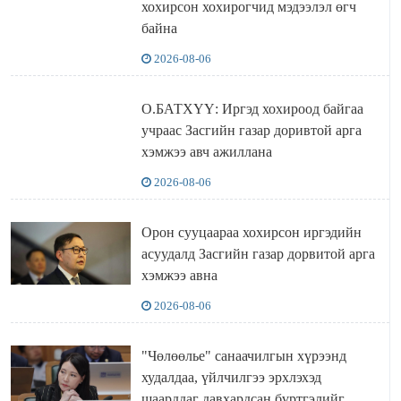
хохирсон хохирогчид мэдээлэл өгч
байна
2026-08-06
О.БАТХҮҮ: Иргэд хохироод байгаа
учраас Засгийн газар доривтой арга
хэмжээ авч ажиллана
2026-08-06
Орон сууцаараа хохирсон иргэдийн
асуудалд Засгийн газар дорвитой арга
хэмжээ авна
2026-08-06
"Чөлөөлье" санаачилгын хүрээнд
худалдаа, үйлчилгээ эрхлэхэд
шаарддаг давхардсан бүртгэлийг