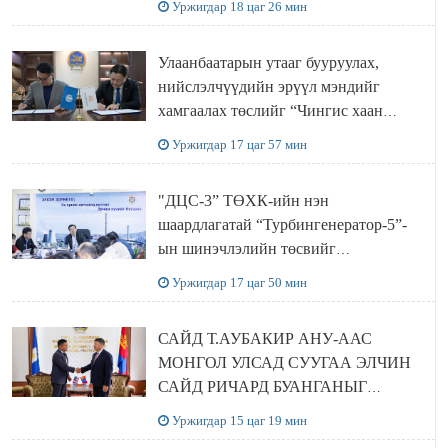
Уржигдар 18 цаг 26 мин
ХЭЛЭЛЦҮҮЛЭГ БОЛЛОО
Улаанбаатарын утааг бууруулах,
нийслэлчүүдийн эрүүл мэндийг
хамгаалах төслийг “Чингис хаан
баялгийн сан нэгдэл” ХХК-тай
Уржигдар 17 цаг 57 мин
хамтран хэрэгжүүлнэ
"ДЦС-3” ТӨХК-ийн нэн
шаардлагатай “Турбингенератор-5”-
ын шинэчлэлийн төсвийг
шийдвэрлэхээр болов
Уржигдар 17 цаг 50 мин
САЙД Т.АУБАКИР АНУ-ААС
МОНГОЛ УЛСАД СУУГАА ЭЛЧИН
САЙД РИЧАРД БУАНГАНЫГ
ХҮЛЭЭН АВЧ УУЛЗЛАА
Уржигдар 15 цаг 19 мин