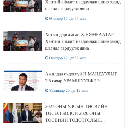
Хэнтий аймагт наадамлаж шинэ заанд
шагнал гардуулж явна
Өчигдөр 17 цаг 57 мин
Хотын дарга асан Х.НЯМБААТАР
Хэнтий аймагт наадамлаж шинэ заанд
шагнал гардуулж явна
Өчигдөр 17 цаг 57 мин
Ажилдаа очдоггүй Н.МАНДУУЛЫГ
7,5 саяар УРАМШУУЛЖЭЭ
Уржигдар 20 цаг 12 мин
2027 ОНЫ УЛСЫН ТӨСВИЙН
ТӨСӨЛ БОЛОН 2026 ОНЫ
ТӨСВИЙН ТОДОТГОЛЫН
ТӨСЛИЙН ОЛОН НИЙТИЙН