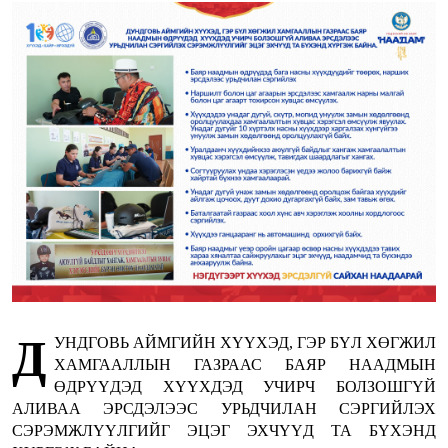
Д
УНДГОВЬ АЙМГИЙН ХҮҮХЭД, ГЭР БҮЛ ХӨГЖИЛ
ХАМГААЛЛЫН ГАЗРААС БАЯР НААДМЫН
ӨДРҮҮДЭД ХҮҮХДЭД УЧИРЧ БОЛЗОШГҮЙ
АЛИВАА ЭРСДЭЛЭЭС УРЬДЧИЛАН СЭРГИЙЛЭХ
СЭРЭМЖЛҮҮЛГИЙГ ЭЦЭГ ЭХЧҮҮД ТА БҮХЭНД