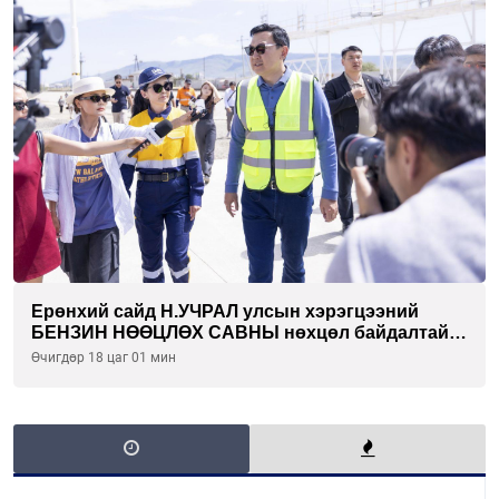
Ерөнхий сайд Н.УЧРАЛ улсын хэрэгцээний
БЕНЗИН НӨӨЦЛӨХ САВНЫ нөхцөл байдалтай
танилцлаа
Өчигдөр 18 цаг 01 мин