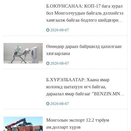
Б.ОЮУНСАНАА: КОП-17 бага хурал
бол Монголчуудын байгаль дэлхийгээ
хамгаалж байгаа бодлого шийдвэрийг
ДЭЛХИЙД СУРТАЛЧИЛАХ гол
2026-08-07
бодлого
Өнөөдөр дараах байршилд цахилгаан
хязгаарлана
2026-08-07
Б.ХҮРЭЛБААТАР: Хаана ямар
колонкд шатахуун өгч байгаа,
дараалал ямар байгааг "BENZIN.MN”
сайтаас харах боломжтой
2026-08-07
Монголын экспорт 12.2 тэрбум
ам.долларт хүрэв