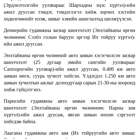
(Эрдэнэтолгойн уулзвараас Шархадны эцэс хүртэл)-ийн
ажил дууссан тэмдэг, тэмдэглэгээ хийж зорчих хэсгийн
хөдөлгөөнийг нээж, замыг хэвийн ашиглалтад шилжүүлсэн.
Денверийн гудамжны засвар шинэчлэлт (Энхтайваны өргөн
чөлөөнөөс Сэлбэ голын баруун эргээр Их тойруу хүртэл)-
ийн ажил дууссан.
Энхтайваны өргөн чөлөөний авто замын хэсэгчилсэн засвар
шинэчлэлт (25 дугаар эмийн сангийн уулзвараас
Саппорогийн уулзвар)-ийн ажил дууссан, 0.400 км авто
замын өнгө, суурь хучилт хийсэн. Үлдэгдэл 1.250 км авто
замын хучилтын ажлыг долоодугаар сарын 21-30-ны хооронд
хийж гүйцэтгэнэ.
Парисийн гудамжны авто замын хэсэгчилсэн засвар
шинэчлэлт (Энхтайваны өргөн чөлөөнөөс Нарны зам
хүртэл)-ийн ажил дуусаж, явган замын нөхөн сэргээлт
хийгдэж байна.
Лааганы гудамжны авто зам (Их тойруугийн авто замаас