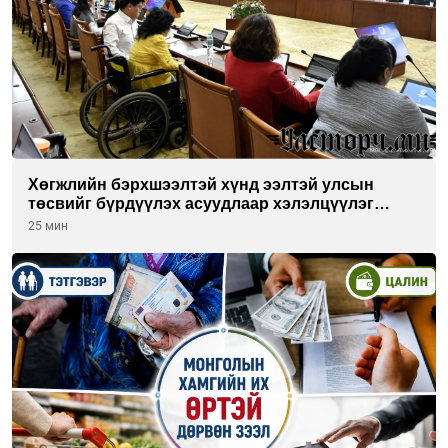
Хөгжлийн бэрхшээлтэй хүнд ээлтэй улсын
төсвийг бүрдүүлэх асуудлаар хэлэлцүүлэг
өрнүүлж байна
25 мин