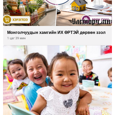
Монголчуудын хамгийн ИХ ӨРТЭЙ дөрвөн зээл
1 цаг 39 мин