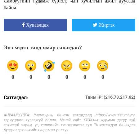
Самбуугийн гудамж хүртэл) -ын хучилтын ажил дуусаад
байна.
Хуваалцах
Жиргэх
Энэ мэдээ танд ямар санагдав?
0
0
0
0
0
0
Сэтгэгдэл:
Таны IP: (216.73.217.62)
АНХААРУУЛГА: Уншигчдын бичсэн сэтгэгдэлд https://www.ulsturch.mn
хариуцлага хүлээхгүй болно. Манай сайт ХХЗХ-ны журмын дагуу зүй
зохисгүй зарим үг, хэллэгийг хязгаарласан тул Та сэтгэгдэл бичихдээ
бусдын эрх ашгийг хүндэтгэн үзнэ үү.