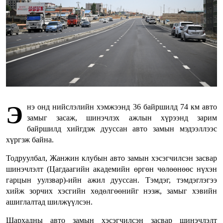
Э
нэ онд нийслэлийн хэмжээнд 36 байршилд 74 км авто
замыг засаж, шинэчлэх ажлын хүрээнд зарим
байршилд хийгдэж дууссан авто замын мэдээллээс
хүргэж байна.
Тодруулбал, Жанжин клубын авто замын хэсэгчилсэн засвар
шинэчлэлт (Цагдаагийн академийн өргөн чөлөөнөөс нүхэн
гарцын уулзвар)-ийн ажил дууссан. Тэмдэг, тэмдэглэгээ
хийж зорчих хэсгийн хөдөлгөөнийг нээж, замыг хэвийн
ашиглалтад шилжүүлсэн.
Шархадны авто замын хэсэгчилсэн засвар шинэчлэлт