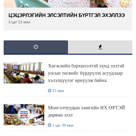
ЦЭЦЭРЛЭГИЙН ЭЛСЭЛТИЙН БҮРТГЭЛ ЭХЭЛЛЭЭ
5 цаг 23 мин
Хөгжлийн бэрхшээлтэй хүнд ээлтэй
улсын төсвийг бүрдүүлэх асуудлаар
хэлэлцүүлэг өрнүүлж байна
25 мин
Монголчуудын хамгийн ИХ ӨРТЭЙ
дөрвөн зээл
1 цаг 39 мин