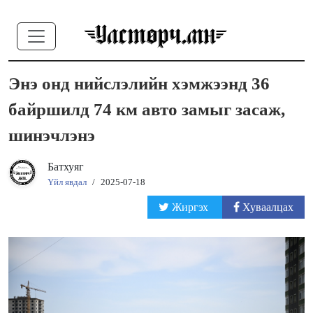
Энэ онд нийслэлийн хэмжээнд 36
байршилд 74 км авто замыг засаж,
шинэчлэнэ
Батхуяг
Үйл явдал
/
2025-07-18
Жиргэх
Хуваалцах