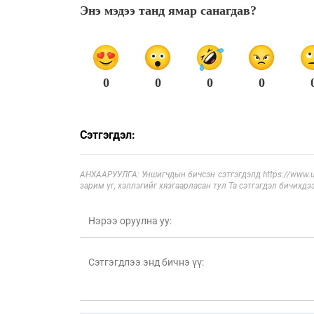
Энэ мэдээ танд ямар санагдав?
0
0
0
0
Сэтгэгдэл:
АНХААРУУЛГА: Уншигчдын бичсэн сэтгэгдэлд https://www.ul
зарим үг, хэллэгийг хязгаарласан тул Та сэтгэгдэл бичихдэ