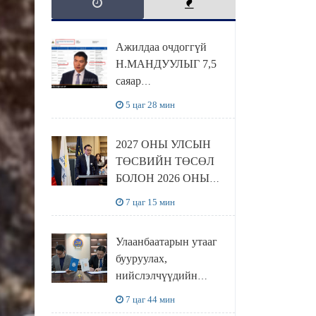
Ажилдаа очдоггүй
Н.МАНДУУЛЫГ 7,5
саяар
УРАМШУУЛЖЭЭ
5 цаг 28 мин
2027 ОНЫ УЛСЫН
ТӨСВИЙН ТӨСӨЛ
БОЛОН 2026 ОНЫ
ТӨСВИЙН
7 цаг 15 мин
ТОДОТГОЛЫН
ТӨСЛИЙН ОЛОН
Улаанбаатарын утааг
НИЙТИЙН
бууруулах,
ХЭЛЭЛЦҮҮЛЭГ
нийслэлчүүдийн
БОЛЛОО
эрүүл мэндийг
7 цаг 44 мин
хамгаалах төслийг