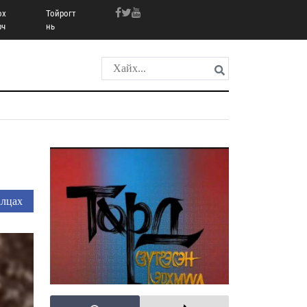
ох
Тойрогт
рч
нь
лцах