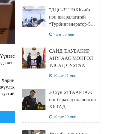
“Чингис хаан
"ДЦС-3” ТӨХК-ийн
баялгийн сан нэгдэл”
нэн шаардлагатай
ХХК-тай хамтран
“Турбингенератор-5”-
хэрэгжүүлнэ
ын шинэчлэлийн
7 цаг 50 мин
төсвийг
шийдвэрлэхээр болов
САЙД Т.АУБАКИР
 Үүнээс
АНУ-ААС МОНГОЛ
эдээлэл
УЛСАД СУУГАА
ЭЛЧИН САЙД
10 цаг 21 мин
РИЧАРД
. Харин
гжүүлэх
БУАНГАНЫГ
30 хүн УГГААРТАЖ
 тусгай
ХҮЛЭЭН АВЧ
нас барахад нөлөөлсөн
УУЛЗЛАА
ХЯТАД
барьцалдуулагчийг
10 цаг 29 мин
Ц.ЭРДЭНЭБАЯР
захирал дахин
Улаанбаатар хотод