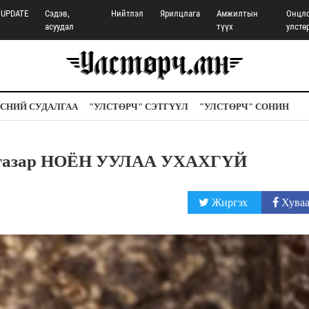
UPDATE
Сэдэв,
Нийтлэл
Ярилцлага
Амжилтын
Онцл
асуудал
түүх
улстө
СНИЙ СУДАЛГАА
"УЛСТӨРЧ" СЭТГҮҮЛ
"УЛСТӨРЧ" СОНИН
 газар НОЁН УУЛАА УХАХГҮЙ
Жиргэх
Хуваа