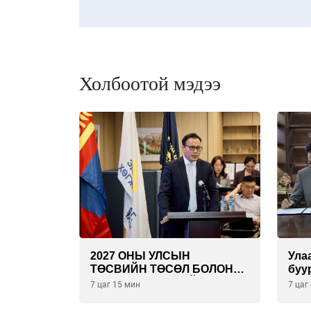
Холбоотой мэдээ
2027 ОНЫ УЛСЫН
Ула
ТӨСВИЙН ТӨСӨЛ БОЛОН
буу
2026 ОНЫ ТӨСВИЙН
эрү
7 цаг 15 мин
7 цаг
ТОДОТГОЛЫН ТӨСЛИЙН
төс
ОЛОН НИЙТИЙН
бая