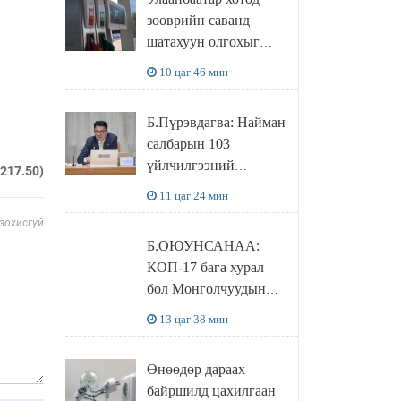
худалдаж авахаар
зөөврийн саванд
болжээ
шатахуун олгохыг
хязгаарласан бол орон
10 цаг 46 мин
нутагт ийм хориг
мөрдөгдөхгүй
Б.Пүрэвдагва: Найман
салбарын 103
үйлчилгээний
.217.50)
бүртгэлийг
11 цаг 24 мин
цуцалснаар бизнес
 зохисгүй
эрхлэхэд таатай
Б.ОЮУНСАНАА:
нөхцөл бүрдэнэ
КОП-17 бага хурал
бол Монголчуудын
байгаль дэлхийгээ
13 цаг 38 мин
хамгаалж байгаа
бодлого шийдвэрийг
Өнөөдөр дараах
ДЭЛХИЙД
байршилд цахилгаан
СУРТАЛЧИЛАХ гол