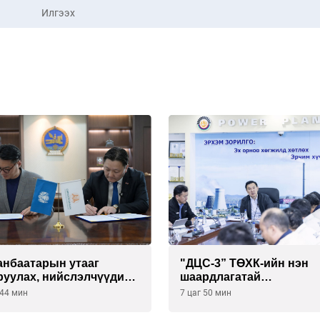
Илгээх
анбаатарын утааг
"ДЦС-3” ТӨХК-ийн нэн
руулах, нийслэлчүүдийн
шаардлагатай
үл мэндийг хамгаалах
“Турбингенератор-5”-ы
 44 мин
7 цаг 50 мин
лийг “Чингис хаан
шинэчлэлийн төсвийг
лгийн сан нэгдэл” ХХК-
шийдвэрлэхээр болов