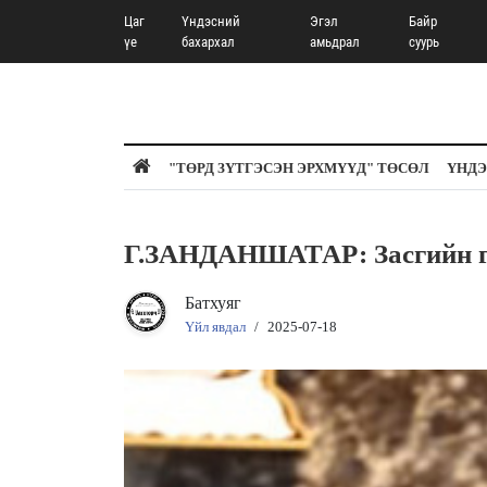
Цаг
Үндэсний
Эгэл
Байр
үе
бахархал
амьдрал
суурь
"ТӨРД ЗҮТГЭСЭН ЭРХМҮҮД" ТӨСӨЛ
ҮНДЭ
Г.ЗАНДАНШАТАР: Засгийн
Батхуяг
Үйл явдал
/
2025-07-18