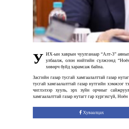
У
ИХ-ын хаврын чуулганаар “Алт-3” аяныг
улбаалж, олон нийтийн сүлжээнд “Ноён 
хөвөрч буйд харамсаж байна.
Засгийн газар тусгай хамгаалалттай газар нута
тусгай хамгаалалттай газар нутгийн хэмжээг тэ
чиглэлээр хууль, эрх зүйн орчныг сайжруу
хамгаалалттай газар нутагт гар хүргэхгүй, Ноён
Хуваалцах