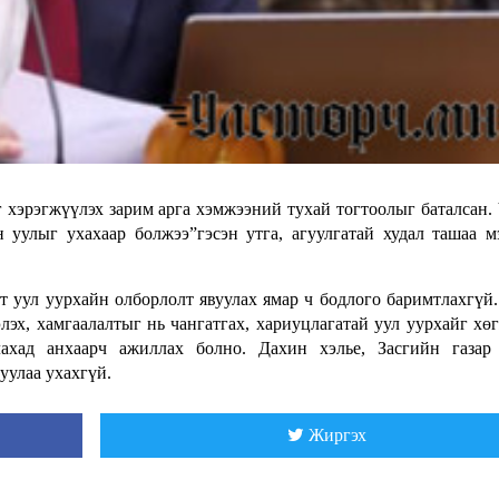
 хэрэгжүүлэх зарим арга хэмжээний тухай тогтоолыг баталсан.
уулыг ухахаар болжээ”гэсэн утга, агуулгатай худал ташаа м
гт уул уурхайн олборлолт явуулах ямар ч бодлого баримтлахгүй
лэх, хамгаалалтыг нь чангатгах, хариуцлагатай уул уурхайг хө
лахад анхаарч ажиллах болно. Дахин хэлье, Засгийн газар
 уулаа ухахгүй.
Жиргэх