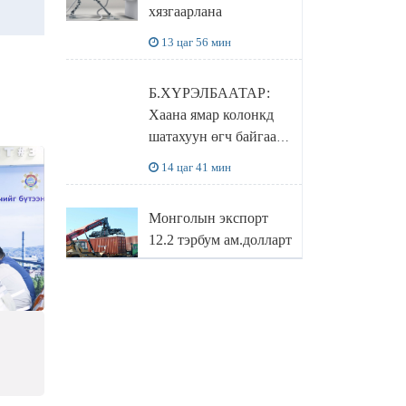
хязгаарлана
бодлого
13 цаг 56 мин
Б.ХҮРЭЛБААТАР:
Хаана ямар колонкд
шатахуун өгч байгаа,
дараалал ямар байгааг
14 цаг 41 мин
"BENZIN.MN”
сайтаас харах
Монголын экспорт
боломжтой
12.2 тэрбум ам.долларт
хүрэв
15 цаг 24 мин
БОЛОВСРОЛЫН
САЙД Л.ЭНХ-
н
АМГАЛАН