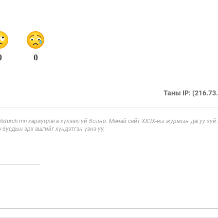
0
0
Таны IP: (216.73
sturch.mn хариуцлага хүлээхгүй болно. Манай сайт ХХЗХ-ны журмын дагуу зүй
э бусдын эрх ашгийг хүндэтгэн үзнэ үү.