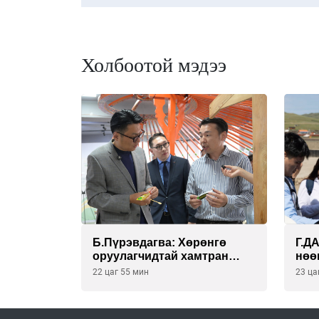
Холбоотой мэдээ
Б.Пүрэвдагва: Хөрөнгө
Г.Д
оруулагчидтай хамтран
нөө
хүүхэд залуус, бизнес
бай
22 цаг 55 мин
23 ца
эрхлэгчдээ дэмжих
ХЭР
инкубатор төвүүдийг хотын
НӨӨ
захын хорооллуудад