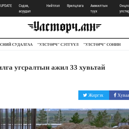
UPDATE
Сэдэв,
Нийтлэл
Ярилцлага
Амжилтын
Онцл
асуудал
түүх
улстө
СНИЙ СУДАЛГАА
"УЛСТӨРЧ" СЭТГҮҮЛ
"УЛСТӨРЧ" СОНИН
лга угсралтын ажил 33 хувьтай
Жиргэх
Хуваа