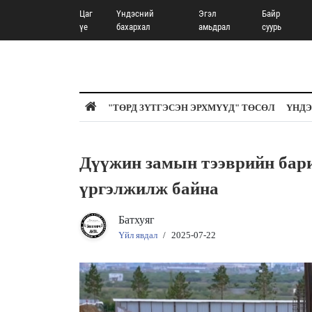
Цаг
Үндэсний
Эгэл
Байр
үе
бахархал
амьдрал
суурь
"ТӨРД ЗҮТГЭСЭН ЭРХМҮҮД" ТӨСӨЛ
ҮНДЭ
Дүүжин замын тээврийн бари
үргэлжилж байна
Батхуяг
Үйл явдал
/
2025-07-22