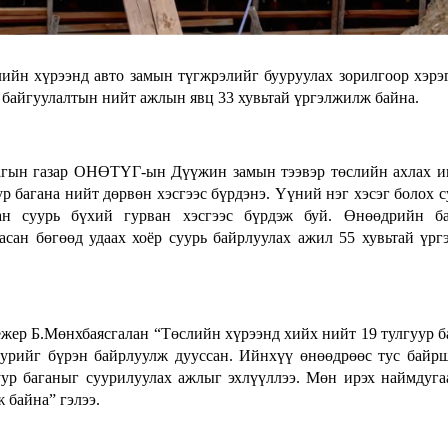
слийн хүрээнд авто замын түгжрэлийг бууруулах зорилгоор хэр
 байгуулалтын нийт ажлын явц 33 хувьтай үргэлжилж байна.
агын газар ОНӨТҮГ-ын Дүүжин замын тээвэр төслийн ахлах 
 багана нийт дөрвөн хэсгээс бүрдэнэ. Үүний нэг хэсэг болох с
ан суурь бүхий гурван хэсгээс бүрдэж буй. Өнөөдрийн ба
сан бөгөөд удаах хоёр суурь байрлуулах ажил 55 хувьтай үр
р Б.Мөнхбаясгалан “Төслийн хүрээнд хийх нийт 19 тулгуур б
уурийг бүрэн байрлуулж дууссан. Ийнхүү өнөөдрөөс тус байр
ур баганыг суурилуулах ажлыг эхлүүллээ. Мөн ирэх наймдуга
 байна” гэлээ.