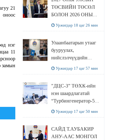
ТӨСВИЙН ТӨСӨЛ
агуу 21
БОЛОН 2026 ОНЫ
х оноос
ТӨСВИЙН
Уржигдар 18 цаг 26 мин
ТОДОТГОЛЫН
ТӨСЛИЙН ОЛОН
Улаанбаатарын утааг
НИЙТИЙН
өөд нэг
бууруулах,
ацаа 11
ХЭЛЭЛЦҮҮЛЭГ
нийслэлчүүдийн
орсноор
БОЛЛОО
эрүүл мэндийг
р замын
Уржигдар 17 цаг 57 мин
хамгаалах төслийг
“Чингис хаан
"ДЦС-3” ТӨХК-ийн
баялгийн сан нэгдэл”
нэн шаардлагатай
ХХК-тай хамтран
“Турбингенератор-5”-
хэрэгжүүлнэ
ын шинэчлэлийн
Уржигдар 17 цаг 50 мин
төсвийг
шийдвэрлэхээр болов
САЙД Т.АУБАКИР
АНУ-ААС МОНГОЛ