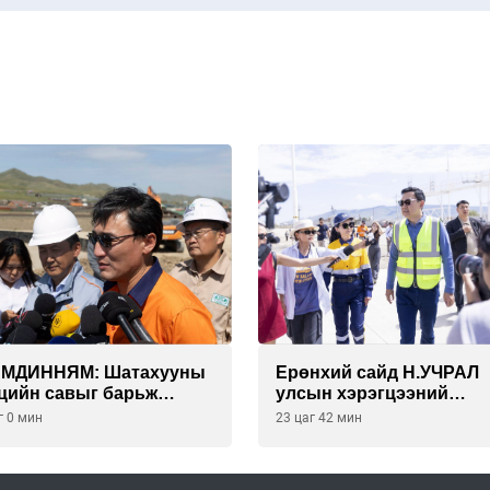
АМДИННЯМ: Шатахууны
Ерөнхий сайд Н.УЧРАЛ
цийн савыг барьж
улсын хэрэгцээний
гуулснаар УЛСЫН
БЕНЗИН НӨӨЦЛӨХ СА
г 0 мин
23 цаг 42 мин
ЭГЦЭЭГЭЭ 3 САРААР
нөхцөл байдалтай
ЦЛӨДӨГ болно
танилцлаа