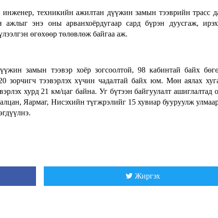
 инженер, техникийн ажилтан дүүжин замын тээврийн трасс д
н ажлыг энэ оны арванхоёрдугаар сард бүрэн дуусгаж, ирэ
үлээлгэн өгөхөөр төлөвлөж байгаа аж.
үүжин замын тээвэр хоёр зогсоолтой, 98 кабинтай байх бөг
20 зорчигч тээвэрлэх хүчин чадалтай байх юм. Мөн аялах хуг
эвэрлэх хурд 21 км/цаг байна. Уг бүтээн байгуулалт ашиглалтад 
алцан, Яармаг, Нисэхийн түгжрэлийг 15 хувиар бууруулж улмаа
эгдүүлнэ.
Жиргэх