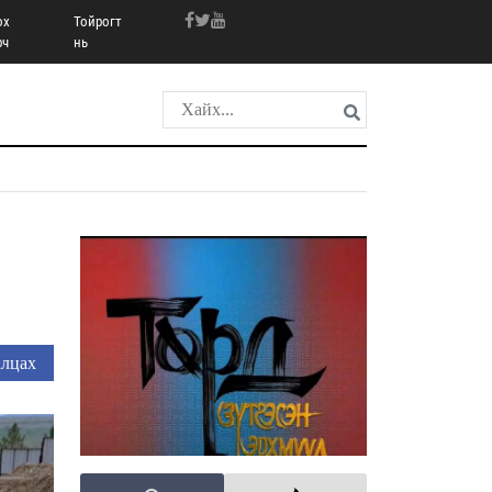
ох
Тойрогт
рч
нь
лцах