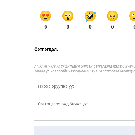
0
0
0
0
Сэтгэгдэл:
АНХААРУУЛГА: Уншигчдын бичсэн сэтгэгдэлд https://www.ul
зарим үг, хэллэгийг хязгаарласан тул Та сэтгэгдэл бичихдэ