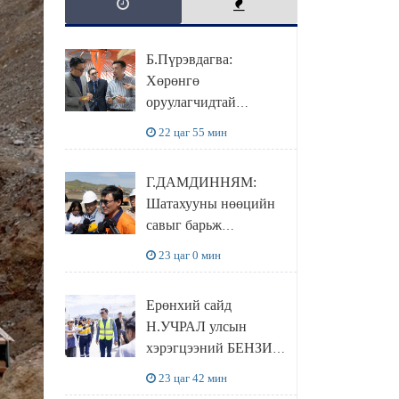
Б.Пүрэвдагва:
Хөрөнгө
оруулагчидтай
хамтран хүүхэд залуус,
22 цаг 55 мин
бизнес эрхлэгчдээ
дэмжих инкубатор
Г.ДАМДИННЯМ:
төвүүдийг хотын
Шатахууны нөөцийн
захын хорооллуудад
савыг барьж
байгуулна
байгуулснаар УЛСЫН
23 цаг 0 мин
ХЭРЭГЦЭЭГЭЭ 3
САРААР
Ерөнхий сайд
НӨӨЦЛӨДӨГ болно
Н.УЧРАЛ улсын
хэрэгцээний БЕНЗИН
НӨӨЦЛӨХ САВНЫ
23 цаг 42 мин
нөхцөл байдалтай