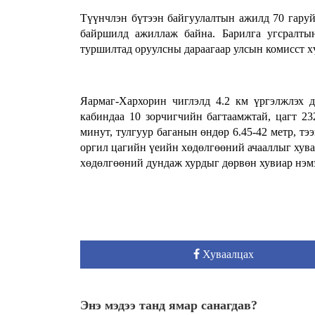
Түүнчлэн бүтээн байгуулалтын ажилд 70 гаруй
байршилд ажиллаж байна. Барилга угсралты
туршилтад оруулсны дараагаар улсын комисст х
Яармаг-Хархорин чиглэлд 4.2 км үргэлжлэх д
кабиндаа 10 зорчигчийн багтаамжтай, цагт 23
минут, тулгуур баганын өндөр 6.45-42 метр, тэ
оргил цагийн үеийн хөдөлгөөний ачааллыг хува
хөдөлгөөний дундаж хурдыг дөрвөн хувиар нэм
Хуваалцах
Энэ мэдээ танд ямар санагдав?