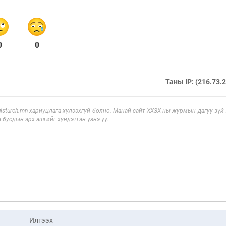
0
0
Таны IP: (216.73.
sturch.mn хариуцлага хүлээхгүй болно. Манай сайт ХХЗХ-ны журмын дагуу зүй
э бусдын эрх ашгийг хүндэтгэн үзнэ үү.
Илгээх