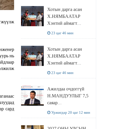
танилцлаа
Хотын дарга асан
Х.НЯМБААТАР
эгжүүлж
Хэнтий аймагт
наадамлаж шинэ заанд
23 цаг 46 мин
шагнал гардуулж явна
Хотын дарга асан
инженер
уурь нь
Х.НЯМБААТАР
йдлаар
Хэнтий аймагт
гэлжилж
наадамлаж шинэ заанд
23 цаг 46 мин
шагнал гардуулж явна
Ажилдаа очдоггүй
Н.МАНДУУЛЫГ 7,5
аганаас
шлуудад
саяар
ар сард
УРАМШУУЛЖЭЭ
Уржигдар 20 цаг 12 мин
2027 ОНЫ УЛСЫН