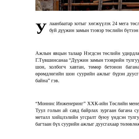
У
лаанбаатар хотыг хөгжүүлэх 24 мега тө
буй дүүжин замын тээвэр төслийн бүтээн
Ажлын явцын талаар Нэгдсэн төслийн удирдл
Г.Түвшинсанаа “Дүүжин замын тээврийн тулгуур
шон, холбогч хавтан, төмөр бетонон баган
өрөмдлөгийн шон суурийн ажлыг бүрэн дуусга
байна” гэв.
“Моннис Инженеринг” ХХК-ийн Төслийн менеже
Туул голын ай савд байрлах зургаан багана с
металл хийцлэлийн угсралт буюу үндсэн тулгу
багтаан бүх суурийн ажлыг дуусгахаар төлөвлөж