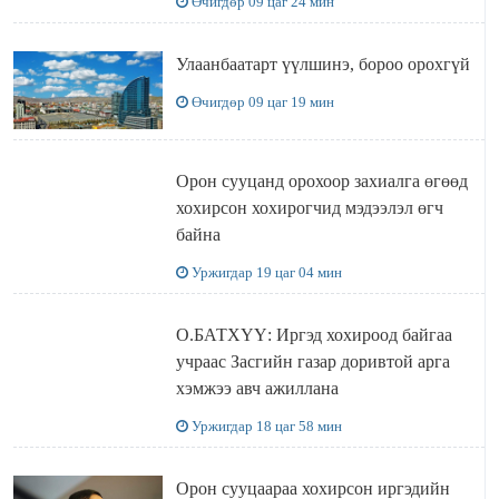
Өчигдөр 09 цаг 24 мин
Улаанбаатарт үүлшинэ, бороо орохгүй
Өчигдөр 09 цаг 19 мин
Орон сууцанд орохоор захиалга өгөөд
хохирсон хохирогчид мэдээлэл өгч
байна
Уржигдар 19 цаг 04 мин
О.БАТХҮҮ: Иргэд хохироод байгаа
учраас Засгийн газар доривтой арга
хэмжээ авч ажиллана
Уржигдар 18 цаг 58 мин
Орон сууцаараа хохирсон иргэдийн