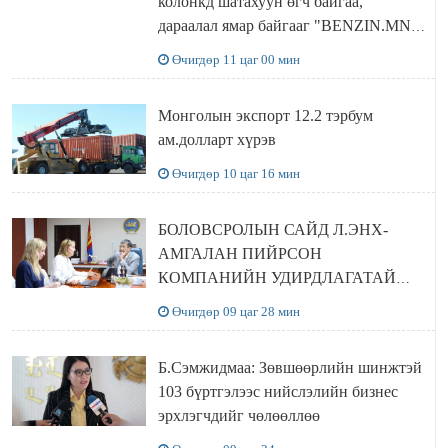
колонкд шатахуун өгч байгаа,
дараалал ямар байгааг "BENZIN.MN”
сайтаас харах боломжтой
Өчигдөр 11 цаг 00 мин
Монголын экспорт 12.2 тэрбум
ам.долларт хүрэв
Өчигдөр 10 цаг 16 мин
БОЛОВСРОЛЫН САЙД Л.ЭНХ-
АМГАЛАН ПИЙРСОН
КОМПАНИЙН УДИРДЛАГАТАЙ
УУЛЗЛАА
Өчигдөр 09 цаг 28 мин
Б.Сэмжидмаа: Зөвшөөрлийн шинжтэй
103 бүртгэлээс нийслэлийн бизнес
эрхлэгчдийг чөлөөллөө