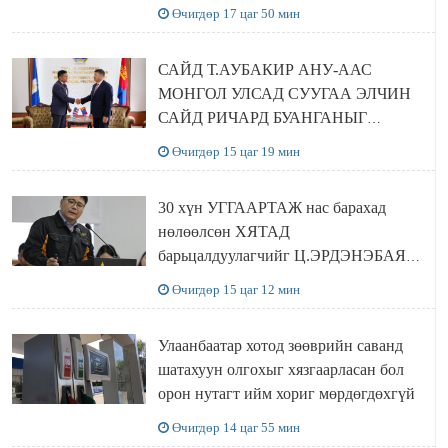
шийдвэрлэхээр болов
Өчигдөр 17 цаг 50 мин
САЙД Т.АУБАКИР АНУ-ААС
МОНГОЛ УЛСАД СУУГАА ЭЛЧИН
САЙД РИЧАРД БУАНГАНЫГ
ХҮЛЭЭН АВЧ УУЛЗЛАА
Өчигдөр 15 цаг 19 мин
30 хүн УГГААРТАЖ нас барахад
нөлөөлсөн ХЯТАД
барьцалдуулагчийг Ц.ЭРДЭНЭБАЯР
захирал дахин худалдаж авахаар
Өчигдөр 15 цаг 12 мин
болжээ
Улаанбаатар хотод зөөврийн саванд
шатахуун олгохыг хязгаарласан бол
орон нутагт ийм хориг мөрдөгдөхгүй
Өчигдөр 14 цаг 55 мин