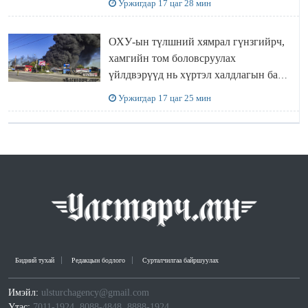
Уржигдар 17 цаг 28 мин
ОХУ-ын түлшний хямрал гүнзгийрч,
хамгийн том боловсруулах
үйлдвэрүүд нь хүртэл халдлагын бай
болов
Уржигдар 17 цаг 25 мин
Бидний тухай
Редакцын бодлого
Сурталчилгаа байршуулах
Имэйл:
ulsturchagency@gmail.com
Утас:
7011-1924, 8088-4848, 8888-1924