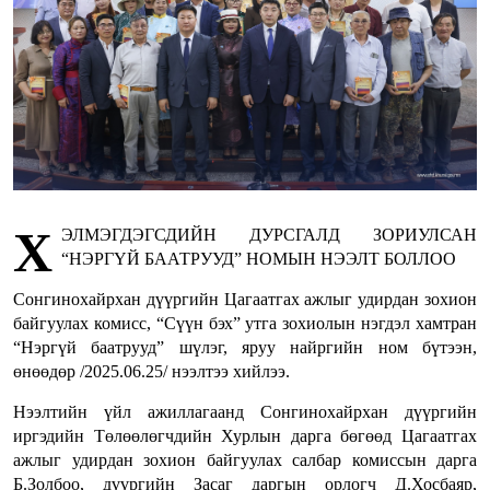
Х
ЭЛМЭГДЭГСДИЙН ДУРСГАЛД ЗОРИУЛСАН
“НЭРГҮЙ БААТРУУД” НОМЫН НЭЭЛТ БОЛЛОО
Сонгинохайрхан дүүргийн Цагаатгах ажлыг удирдан зохион
байгуулах комисс, “Сүүн бэх” утга зохиолын нэгдэл хамтран
“Нэргүй баатрууд” шүлэг, яруу найргийн ном бүтээн,
өнөөдөр /2025.06.25/ нээлтээ хийлээ.
Нээлтийн үйл ажиллагаанд Сонгинохайрхан дүүргийн
иргэдийн Төлөөлөгчдийн Хурлын дарга бөгөөд Цагаатгах
ажлыг удирдан зохион байгуулах салбар комиссын дарга
Б.Золбоо, дүүргийн Засаг даргын орлогч Д.Хосбаяр,