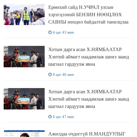
Ерөнхий сайд Н.УЧРАЛ улсын
хэрэгцээний БЕНЗИН НӨӨЦЛӨХ
САВНЫ нөхцөл байдалтай танилцлаа
4 цаг 43 мин
Хотын дарга асан Х.НЯМБААТАР
Хэнтий аймагт наадамлаж шинэ заанд
шагнал гардуулж явна
4 цаг 46 мин
Хотын дарга асан Х.НЯМБААТАР
Хэнтий аймагт наадамлаж шинэ заанд
шагнал гардуулж явна
4 цаг 47 мин
Ажилдаа очдоггүй Н.МАНДУУЛЫГ