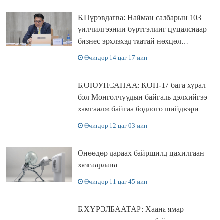
Б.Пүрэвдагва: Найман салбарын 103
үйлчилгээний бүртгэлийг цуцалснаар
бизнес эрхлэхэд таатай нөхцөл
бүрдэнэ
Өчигдөр 14 цаг 17 мин
Б.ОЮУНСАНАА: КОП-17 бага хурал
бол Монголчуудын байгаль дэлхийгээ
хамгаалж байгаа бодлого шийдвэрийг
ДЭЛХИЙД СУРТАЛЧИЛАХ гол
Өчигдөр 12 цаг 03 мин
бодлого
Өнөөдөр дараах байршилд цахилгаан
хязгаарлана
Өчигдөр 11 цаг 45 мин
Б.ХҮРЭЛБААТАР: Хаана ямар