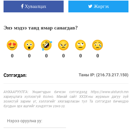
Хуваалцах
Жиргэх
Энэ мэдээ танд ямар санагдав?
0
0
0
0
0
0
Сэтгэгдэл:
Таны IP: (216.73.217.150)
АНХААРУУЛГА: Уншигчдын бичсэн сэтгэгдэлд https://www.ulsturch.mn
хариуцлага хүлээхгүй болно. Манай сайт ХХЗХ-ны журмын дагуу зүй
зохисгүй зарим үг, хэллэгийг хязгаарласан тул Та сэтгэгдэл бичихдээ
бусдын эрх ашгийг хүндэтгэн үзнэ үү.