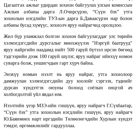
Цагаатгах ажлыг удирдан зохион байгуулах улсын комиссын
Ажлын албаны дарга Л.Очирсүрэн, “Сүүн бэх” утга
зохиолын нэгдлийн ТУЗ-ын дарга Б.Даваасүрэн нар болон
албаны бусад хүмүүс, зохиолч яруу найрагчид оролцлоо.
Жил бүр уламжлал болгон зохион байгуулагддаг улс төрийн
хэлмэгдэгсдийн дурсгалыг мөнхжүүлэх "Нэргүй баатрууд"
яруу найргийн наадамд нийт 500 гаруй бүтээл ирсэн бөгөөд
тэдгээрийн дээж 100 гаруй шүлэг, яруу найраг ийнхүү номон
суварга болж, уншигчдын гарт хүрч байна.
Энэхүү номын нээлт нь яруу найраг, утга зохиолоор
дамжуулан хэлмэгдэгсдийн дуу хоолойг сэргээх, тэднийг
дурсан хүндэтгэх оюуны болоод соёлын онцгой ач
холбогдолтой үйл явдал юм.
Нээлтийн үеэр МЗЭ-ийн гишүүн, яруу найрагч Г.Сүхбаатар,
“Сүүн бэх” утга зохиолын нэгдлийн гишүүн, яруу найрагч
Ю.Баянмөнх нарт иргэдийн Төлөөлөгчдийн Хурлын хүндэт
тэмдэг, өргөмжлөлийг гардууллаа.