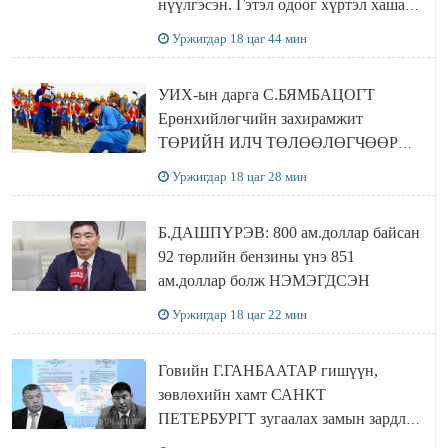
нүүлгэсэн. Гэтэл одоог хүртэл хашаа
байшин ч байхгүй, орон сууц ч
Уржигдар 18 цаг 44 мин
байхгүй хаана амьдрахаа мэдэхгүй явж
байна
УИХ-ын дарга С.БЯМБАЦОГТ
Ерөнхийлөгчийн захирамжит
ТӨРИЙН ИЛЧ ТӨЛӨӨЛӨГЧӨӨР
Сутай хайрханы тахилгад оролцжээ
Уржигдар 18 цаг 28 мин
Б.ДАШПҮРЭВ: 800 ам.доллар байсан
92 төрлийн бензины үнэ 851
ам.доллар болж НЭМЭГДСЭН
Уржигдар 18 цаг 22 мин
Говийн Г.ГАНБААТАР гишүүн,
зөвлөхийн хамт САНКТ
ПЕТЕРБУРГТ зугаалах замын зардлаа
“ИНҮТ” ТӨХХК даажээ