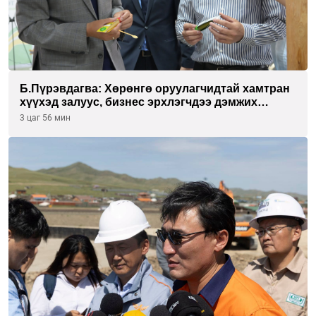
Б.Пүрэвдагва: Хөрөнгө оруулагчидтай хамтран
хүүхэд залуус, бизнес эрхлэгчдээ дэмжих
инкубатор төвүүдийг хотын захын
3 цаг 56 мин
хорооллуудад байгуулна