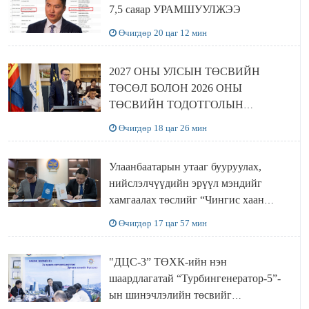
7,5 саяар УРАМШУУЛЖЭЭ
Өчигдөр 20 цаг 12 мин
2027 ОНЫ УЛСЫН ТӨСВИЙН
ТӨСӨЛ БОЛОН 2026 ОНЫ
ТӨСВИЙН ТОДОТГОЛЫН
ТӨСЛИЙН ОЛОН НИЙТИЙН
Өчигдөр 18 цаг 26 мин
ХЭЛЭЛЦҮҮЛЭГ БОЛЛОО
Улаанбаатарын утааг бууруулах,
нийслэлчүүдийн эрүүл мэндийг
хамгаалах төслийг “Чингис хаан
баялгийн сан нэгдэл” ХХК-тай
Өчигдөр 17 цаг 57 мин
хамтран хэрэгжүүлнэ
"ДЦС-3” ТӨХК-ийн нэн
шаардлагатай “Турбингенератор-5”-
ын шинэчлэлийн төсвийг