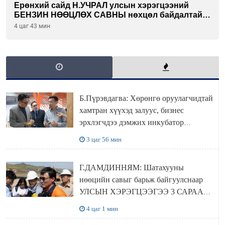
Ерөнхий сайд Н.УЧРАЛ улсын хэрэгцээний
БЕНЗИН НӨӨЦЛӨХ САВНЫ нөхцөл байдалтай
танилцлаа
4 цаг 43 мин
Б.Пүрэвдагва: Хөрөнгө оруулагчидтай
хамтран хүүхэд залуус, бизнес
эрхлэгчдээ дэмжих инкубатор
төвүүдийг хотын захын хорооллуудад
3 цаг 56 мин
байгуулна
Г.ДАМДИННЯМ: Шатахууны
нөөцийн савыг барьж байгуулснаар
УЛСЫН ХЭРЭГЦЭЭГЭЭ 3 САРААР
НӨӨЦЛӨДӨГ болно
4 цаг 1 мин