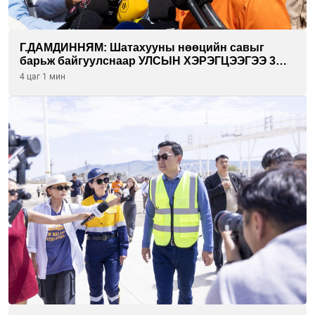
Г.ДАМДИННЯМ: Шатахууны нөөцийн савыг
барьж байгуулснаар УЛСЫН ХЭРЭГЦЭЭГЭЭ 3
САРААР НӨӨЦЛӨДӨГ болно
4 цаг 1 мин