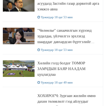
асуудалд Засгийн газар дорвитой арга
хэмжээ авна
Уржигдар 18 цаг 53 мин
"Чөлөөлье" санаачилгын хүрээнд
худалдаа, үйлчилгээ эрхлэхэд
шаарддаг давхардсан бүртгэлийг
хүчингүй болгох тогтоолын төслийг
Уржигдар 18 цаг 53 мин
баталлаа
Хөлийн голд болдог ТӨМӨР
ЗАМЧДЫН БАЯР НААДАМ
цуцлагдлаа
Уржигдар 18 цаг 49 мин
ХОХИРОГЧ: Зургаан жилийн өмнө
дахин төлөвлөлт гээд айлуудыг