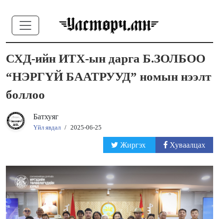
СХД-ийн ИТХ-ын дарга Б.ЗОЛБОО
“НЭРГҮЙ БААТРУУД” номын нээлт
боллоо
Батхуяг
Үйл явдал
/
2025-06-25
Жиргэх
Хуваалцах