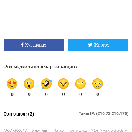
Хуваалцах
Жиргэх
Энэ мэдээ танд ямар санагдав?
0
0
0
0
0
0
Сэтгэгдэл: (2)
Таны IP: (216.73.216.170)
АНХААРУУЛГА: Уншигчдын бичсэн сэтгэгдэлд https://www.ulsturch.mn