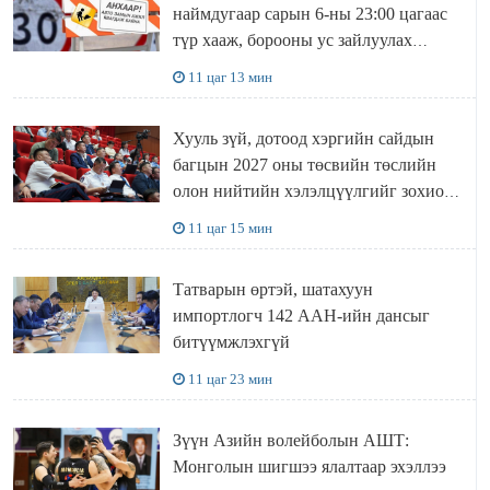
наймдугаар сарын 6-ны 23:00 цагаас
түр хааж, борооны ус зайлуулах
шугамын хөндлөн сэтэлгээ хийнэ
11 цаг 13 мин
Хууль зүй, дотоод хэргийн сайдын
багцын 2027 оны төсвийн төслийн
олон нийтийн хэлэлцүүлгийг зохион
байгууллаа
11 цаг 15 мин
Татварын өртэй, шатахуун
импортлогч 142 ААН-ийн дансыг
битүүмжлэхгүй
11 цаг 23 мин
Зүүн Азийн волейболын АШТ:
Монголын шигшээ ялалтаар эхэллээ