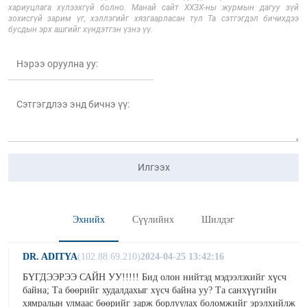
хариуцлага хүлээхгүй болно. Манай сайт ХХЗХ-ны журмын дагуу зүй
зохисгүй зарим үг, хэллэгийг хязгаарласан тул Та сэтгэгдэл бичихдээ
бусдын эрх ашгийг хүндэтгэн үзнэ үү.
Илгээх
Эхнийх
Сүүлийнх
Шилдэг
DR. ADITYA
(102.88.69.210)
2024-04-25 13:42:16
БҮГДЭЭРЭЭ САЙН УУ!!!!! Бид олон нийтэд мэдээлэхийг хүсч
байна; Та бөөрийг худалдахыг хүсч байна уу? Та санхүүгийн
хямралын улмаас бөөрийг зарж борлуулах боломжийг эрэлхийлж