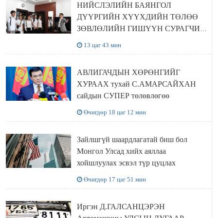
НИЙСЛЭЛИЙН БАЯНГОЛ
ДҮҮРГИЙН ХҮҮХДИЙН ТӨЛӨӨ
ЗӨВЛӨЛИЙН ГИШҮҮН СУРАГЧИД
БОЛОВСРОЛЫН ЯАМАНД
13 цаг 43 мин
ЗОЧИЛЛОО
АВЛИГАЧДЫН ХӨРӨНГИЙГ
ХУРААХ тухай С.АМАРСАЙХАН
сайдын СУПЕР төлөвлөгөө
Өчигдөр 18 цаг 12 мин
Зайлшгүй шаардлагатай биш бол
Монгол Улсад хийх аяллаа
хойшлуулах эсвэл түр цуцлах
Өчигдөр 17 цаг 51 мин
Иргэн Д.ГАЛСАНЦЭРЭН