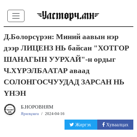
Д.Болорсүрэн: Миний аавын нэр
дээр ЛИЦЕНЗ НЬ байсан "ХОТГОР
ШАНАГЫН УУРХАЙ"-н ордыг
Ч.ХҮРЭЛБААТАР аваад
СОЛОНГОСЧУУДАД ЗАРСАН НЬ
ҮНЭН
Б.НОРОВНЯМ
Ярилцлага
/
2024-04-16
Жиргэх
Хуваалцах