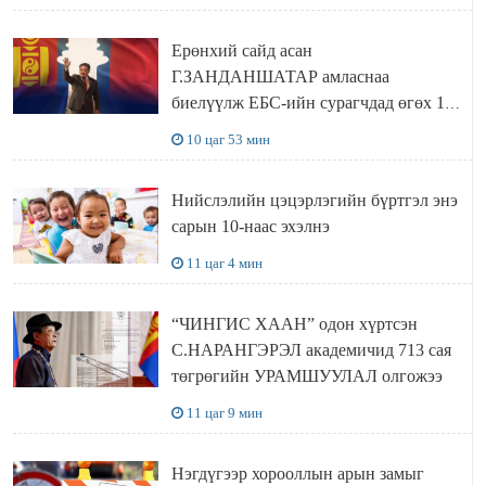
Ерөнхий сайд асан
Г.ЗАНДАНШАТАР амласнаа
биелүүлж ЕБС-ийн сурагчдад өгөх 10.
МЯНГАН ШАТРАА хүлээн авчээ
10 цаг 53 мин
Нийслэлийн цэцэрлэгийн бүртгэл энэ
сарын 10-наас эхэлнэ
11 цаг 4 мин
“ЧИНГИС ХААН” одон хүртсэн
С.НАРАНГЭРЭЛ академичид 713 сая
төгрөгийн УРАМШУУЛАЛ олгожээ
11 цаг 9 мин
Нэгдүгээр хорооллын арын замыг