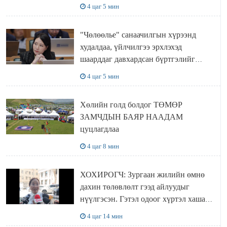
4 цаг 5 мин
"Чөлөөлье" санаачилгын хүрээнд
худалдаа, үйлчилгээ эрхлэхэд
шаарддаг давхардсан бүртгэлийг
хүчингүй болгох тогтоолын төслийг
4 цаг 5 мин
баталлаа
Хөлийн голд болдог ТӨМӨР
ЗАМЧДЫН БАЯР НААДАМ
цуцлагдлаа
4 цаг 8 мин
ХОХИРОГЧ: Зургаан жилийн өмнө
дахин төлөвлөлт гээд айлуудыг
нүүлгэсэн. Гэтэл одоог хүртэл хашаа
байшин ч байхгүй, орон сууц ч
4 цаг 14 мин
байхгүй хаана амьдрахаа мэдэхгүй явж