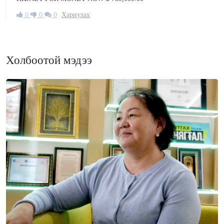
0
0
0
Хариулах
Холбоотой мэдээ