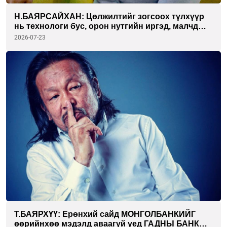
Н.БАЯРСАЙХАН: Цөлжилтийг зогсоох түлхүүр
нь технологи бус, орон нутгийн иргэд, малчдын
оролцоо
2026-07-23
Т.БАЯРХҮҮ: Ерөнхий сайд МОНГОЛБАНКИЙГ
өөрийнхөө мэдэлд аваагүй үед ГАДНЫ БАНК