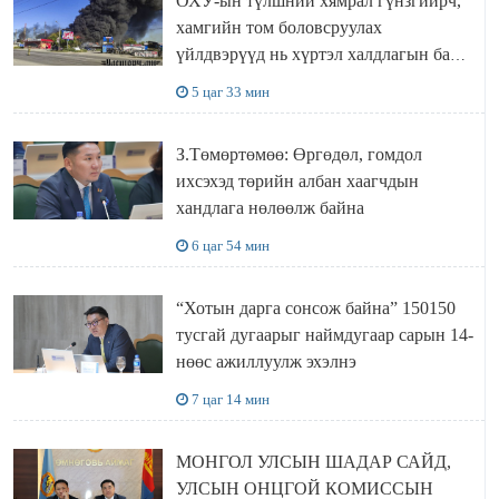
ОХУ-ын түлшний хямрал гүнзгийрч,
хамгийн том боловсруулах
үйлдвэрүүд нь хүртэл халдлагын бай
болов
5 цаг 33 мин
З.Төмөртөмөө: Өргөдөл, гомдол
ихсэхэд төрийн албан хаагчдын
хандлага нөлөөлж байна
6 цаг 54 мин
“Хотын дарга сонсож байна” 150150
тусгай дугаарыг наймдугаар сарын 14-
нөөс ажиллуулж эхэлнэ
7 цаг 14 мин
МОНГОЛ УЛСЫН ШАДАР САЙД,
УЛСЫН ОНЦГОЙ КОМИССЫН