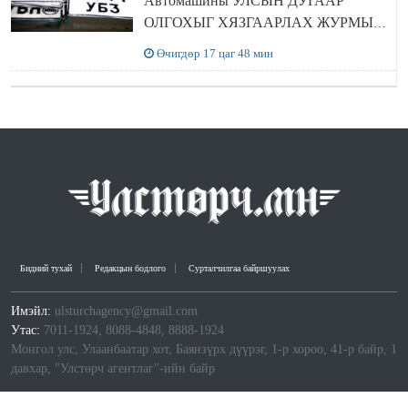
Автомашины УЛСЫН ДУГААР
ОЛГОХЫГ ХЯЗГААРЛАХ ЖУРМЫГ
ЦУЦЛУУЛАХ санал гаргажээ
Өчигдөр 17 цаг 48 мин
Бидний тухай
Редакцын бодлого
Сурталчилгаа байршуулах
Имэйл:
ulsturchagency@gmail.com
Утас:
7011-1924, 8088-4848, 8888-1924
Монгол улс, Улаанбаатар хот, Баянзүрх дүүрэг, 1-р хороо, 41-р байр, 1
давхар, "Улстөрч агентлаг"-ийн байр