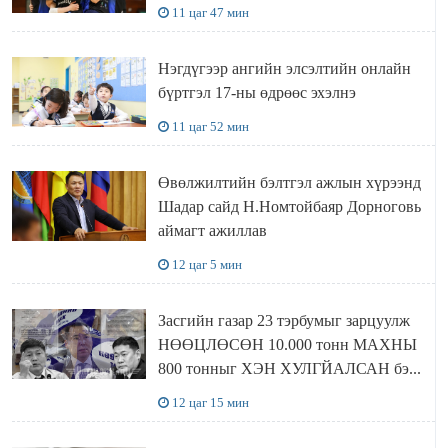
11 цаг 47 мин
Нэгдүгээр ангийн элсэлтийн онлайн
бүртгэл 17-ны өдрөөс эхэлнэ
11 цаг 52 мин
Өвөлжилтийн бэлтгэл ажлын хүрээнд
Шадар сайд Н.Номтойбаяр Дорноговь
аймагт ажиллав
12 цаг 5 мин
Засгийн газар 23 тэрбумыг зарцуулж
НӨӨЦЛӨСӨН 10.000 тонн МАХНЫ
800 тонныг ХЭН ХУЛГЙАЛСАН бэ...
12 цаг 15 мин