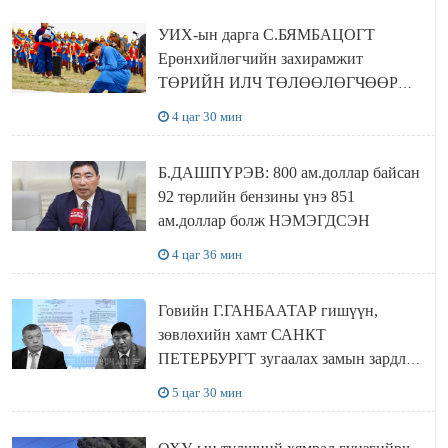
байна
УИХ-ын дарга С.БЯМБАЦОГТ
Ерөнхийлөгчийн захирамжит
ТӨРИЙН ИЛЧ ТӨЛӨӨЛӨГЧӨӨР
Сутай хайрханы тахилгад оролцжээ
4 цаг 30 мин
Б.ДАШПҮРЭВ: 800 ам.доллар байсан
92 төрлийн бензины үнэ 851
ам.доллар болж НЭМЭГДСЭН
4 цаг 36 мин
Говийн Г.ГАНБААТАР гишүүн,
зөвлөхийн хамт САНКТ
ПЕТЕРБУРГТ зугаалах замын зардлаа
“ИНҮТ” ТӨХХК даажээ
5 цаг 30 мин