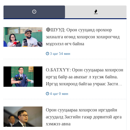
🔴ШУУД: Орон сууцанд орохоор
захиалга өгөөд хохирсон хохирогчид
мэдээлэл өгч байна
3 цаг 54 мин
О.БАТХҮҮ: Орон сууцаараа хохирсон
иргэд байр аа авахыг л хүсэж байна.
Иргэд хохироод байгаа учраас Засгийн
газар доривтой арга хэмжээ авч
4 цаг 0 мин
ажиллана
Орон сууцаараа хохирсон иргэдийн
асуудалд Засгийн газар дорвитой арга
хэмжээ авна