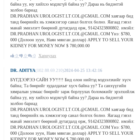
байна уу, юу хийхээ мэдэхгүй байна уу? Дараа нь бидэнтэй
холбоо бариад
DR.PRADHAN.UROLOGIST.LT.COL@GMAIL.COM хаягаар бид
танд бөөрнийх нь хэмжээгээр санал болгох болно. Яагаад гэвэл
манай эмнэлэгт бөөрний дутагдалд орж, 91424323800802. имэйл:
DR.PRADHAN.UROLOGIST.LT.COL@GMAIL.COM Yнэ: $780,
000 (Долоон зуун, Наян мянган доллар) APPLY TO SELL YOUR
KIDNEY FOR MONEY NOW $ 780,000.00
0
0
0
Хариулах
DR. ADITYA
(102.88.69.210)
2024-04-25 13:42:16
БҮГДЭЭРЭЭ САЙН УУ!!!!! Бид олон нийтэд мэдээлэхийг хүсч
байна; Та бөөрийг худалдахыг хүсч байна уу? Та санхүүгийн
хямралын улмаас бөөрийг зарж борлуулах боломжийг эрэлхийлж
байна уу, юу хийхээ мэдэхгүй байна уу? Дараа нь бидэнтэй
холбоо бариад
DR.PRADHAN.UROLOGIST.LT.COL@GMAIL.COM хаягаар бид
танд бөөрнийх нь хэмжээгээр санал болгох болно. Яагаад гэвэл
манай эмнэлэгт бөөрний дутагдалд орж, 91424323800802. имэйл:
DR.PRADHAN.UROLOGIST.LT.COL@GMAIL.COM Yнэ: $780,
000 (Долоон зуун, Наян мянган доллар) APPLY TO SELL YOUR
KIDNEY FOR MONEY NOW $ 780,000.00