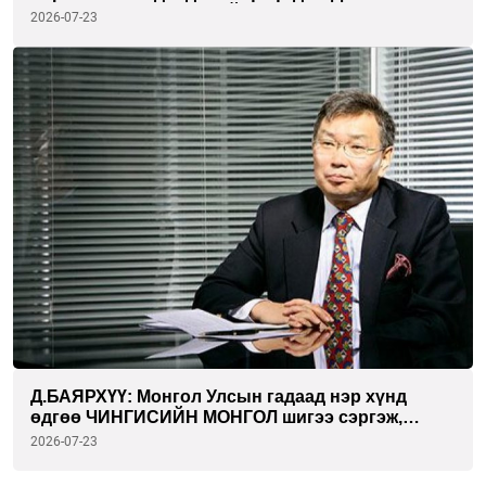
ОРЖ ИРЭХ БОЛОМЖГҮЙ
2026-07-23
Д.БАЯРХҮҮ: Монгол Улсын гадаад нэр хүнд
өдгөө ЧИНГИСИЙН МОНГОЛ шигээ сэргэж,
Дэлхийн хаана ч гайхагдаж байна
2026-07-23