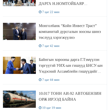
ДАРГА Н.НОМТОЙБАЯР
ӨМНӨГОВЬ АЙМАГТ
7 цаг 22 мин
АЖИЛЛАЛАА
Монголбанк “Койн Инвест Траст”
компанитай дурсгалын зоосны шинэ
төслүүд хэрэгжүүлнэ
7 цаг 42 мин
Байнгын хорооны дарга Г.Тэмүүлэн
тэргүүтэй УИХ-ын гишүүд БНСУ-ын
Үндэсний Ассамблейн гишүүдийг
хүлээн авч уулзав
7 цаг 44 мин
10.017 ТОНН АИ-92 АВТОБЕНЗИН
ОРЖ ИРЭЭД БАЙНА
10 цаг 19 мин