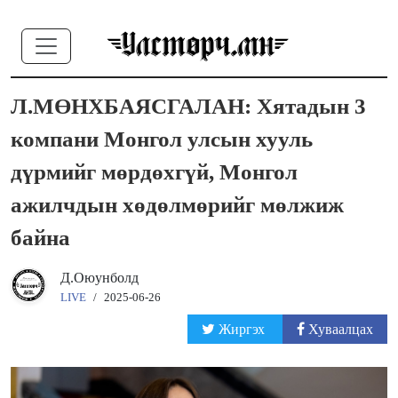
Л.МӨНХБАЯСГАЛАН: Хятадын 3
компани Монгол улсын хууль
дүрмийг мөрдөхгүй, Монгол
ажилчдын хөдөлмөрийг мөлжиж
байна
Д.Оюунболд
LIVE
/
2025-06-26
Жиргэх
Хуваалцах