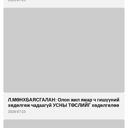
байна
Л.МӨНХБАЯСГАЛАН: Олон жил ямар ч гишүүний
хөдөлгөж чадаагүй УСНЫ ТӨСЛИЙГ хөдөлгөлөө
2026-07-23