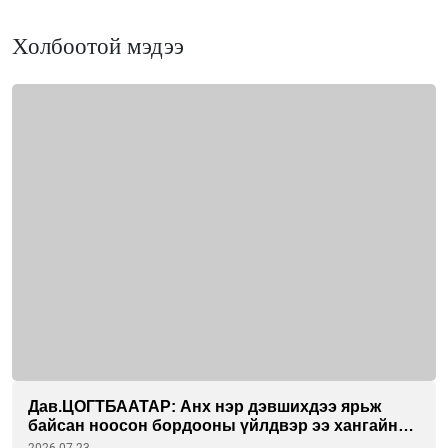
Холбоотой мэдээ
Дав.ЦОГТБААТАР: Анх нэр дэвшихдээ ярьж
байсан ноосон бордооны үйлдвэр ээ хангайн
бүсийн гурван аймагтаа хэрэгжүүлэхийг зорьж
2026-07-23