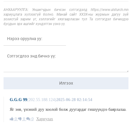
АНХААРУУЛГА: Уншигчдын бичсэн сэтгэгдэлд https://www.ulsturch.mn
хариуцлага хүлээхгүй болно. Манай сайт ХХЗХ-ны журмын дагуу зүй
зохисгүй зарим үг, хэллэгийг хязгаарласан тул Та сэтгэгдэл бичихдээ
бусдын эрх ашгийг хүндэтгэн үзнэ үү.
Илгээх
G.G.G 99
(202.55.188.124)
2025-06-28 02:14:54
Яг зөв, үнэний дуу хоолой болж дуугардаг гишүүндээ баярлалаа.
0
0
0
Хариулах