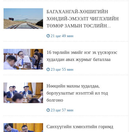
БАГАХАНГАЙ-ХӨШИГИЙН
ХӨНДИЙ-ЭМЭЭЛТ ЧИГЛЭЛИЙН
ТӨМӨР ЗАМЫН ТӨСЛИЙН
БҮТЭЭН БАЙГУУЛАЛТ
21 цаг 49 мин
ЭРЧИМЖИЖ БАЙНА
16 төрлийн эмийг нэг эх үүсвэрээс
худалдан авах журмыг баталлаа
23 цаг 55 мин
Нөөцийн махны худалдаа,
борлуулалтыг нээлттэй ил тод
болгоно
23 цаг 57 мин
Санхүүгийн хэмнэлтийн горимд