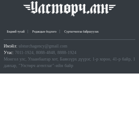
Бидний тухай
Редакцын бодлого
Сурталчилгаа байршуулах
Имэйл:
ulsturchagency@gmail.com
Утас:
7011-1924, 8088-4848, 8888-1924
Монгол улс, Улаанбаатар хот, Баянзүрх дүүрэг, 1-р хороо, 41-р байр, 1
давхар, "Улстөрч агентлаг"-ийн байр