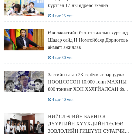
бүртгэл 17-ны өдрөөс эхэлнэ
4 цаг 23 мин
Өвөлжилтийн бэлтгэл ажлын хүрээнд
Шадар сайд Н.Номтойбаяр Дорноговь
аймагт ажиллав
4 цаг 36 мин
Засгийн газар 23 тэрбумыг зарцуулж
НӨӨЦЛӨСӨН 10.000 тонн МАХНЫ
800 тонныг ХЭН ХУЛГЙАЛСАН бэ...
4 цаг 46 мин
НИЙСЛЭЛИЙН БАЯНГОЛ
ДҮҮРГИЙН ХҮҮХДИЙН ТӨЛӨӨ
ЗӨВЛӨЛИЙН ГИШҮҮН СУРАГЧИД