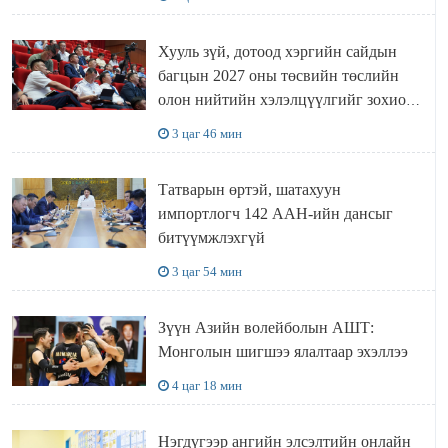
Хууль зүй, дотоод хэргийн сайдын
багцын 2027 оны төсвийн төслийн
олон нийтийн хэлэлцүүлгийг зохион
байгууллаа
3 цаг 46 мин
Татварын өртэй, шатахуун
импортлогч 142 ААН-ийн дансыг
битүүмжлэхгүй
3 цаг 54 мин
Зүүн Азийн волейболын АШТ:
Монголын шигшээ ялалтаар эхэллээ
4 цаг 18 мин
Нэгдүгээр ангийн элсэлтийн онлайн