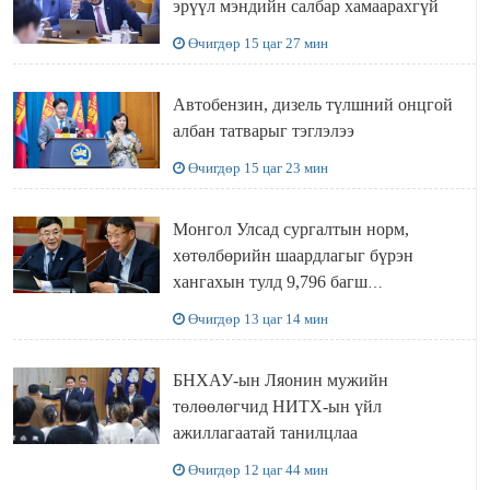
эрүүл мэндийн салбар хамаарахгүй
Өчигдөр 15 цаг 27 мин
Автобензин, дизель түлшний онцгой
албан татварыг тэглэлээ
Өчигдөр 15 цаг 23 мин
Монгол Улсад сургалтын норм,
хөтөлбөрийн шаардлагыг бүрэн
хангахын тулд 9,796 багш
шаардлагатай
Өчигдөр 13 цаг 14 мин
БНХАУ-ын Ляонин мужийн
төлөөлөгчид НИТХ-ын үйл
ажиллагаатай танилцлаа
Өчигдөр 12 цаг 44 мин