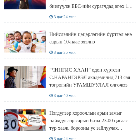
биелүүлж ЕБС-ийн сурагчдад өгөх 10.
МЯНГАН ШАТРАА хүлээн авчээ
3 цаг 24 мин
Нийслэлийн цэцэрлэгийн бүртгэл энэ
сарын 10-наас эхэлнэ
3 цаг 35 мин
“ЧИНГИС ХААН” одон хүртсэн
С.НАРАНГЭРЭЛ академичид 713 сая
төгрөгийн УРАМШУУЛАЛ олгожээ
3 цаг 40 мин
Нэгдүгээр хорооллын арын замыг
наймдугаар сарын 6-ны 23:00 цагаас
түр хааж, борооны ус зайлуулах
шугамын хөндлөн сэтэлгээ хийнэ
3 цаг 44 мин