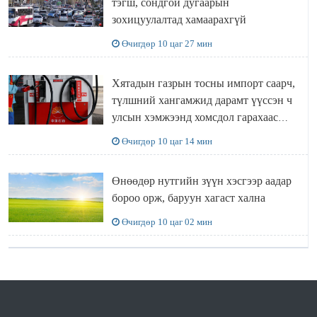
тэгш, сондгой дугаарын
зохицуулалтад хамаарахгүй
Өчигдөр 10 цаг 27 мин
Хятадын газрын тосны импорт саарч,
түлшний хангамжид дарамт үүссэн ч
улсын хэмжээнд хомсдол гарахаас
сэргийлж чадлаа
Өчигдөр 10 цаг 14 мин
Өнөөдөр нутгийн зүүн хэсгээр аадар
бороо орж, баруун хагаст хална
Өчигдөр 10 цаг 02 мин