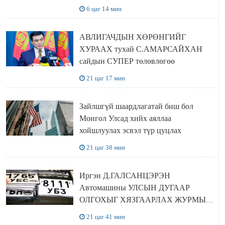
БОЛОВСРОЛЫН ЯАМАНД
6 цаг 14 мин
ЗОЧИЛЛОО
АВЛИГАЧДЫН ХӨРӨНГИЙГ
ХУРААХ тухай С.АМАРСАЙХАН
сайдын СУПЕР төлөвлөгөө
21 цаг 17 мин
Зайлшгүй шаардлагатай биш бол
Монгол Улсад хийх аяллаа
хойшлуулах эсвэл түр цуцлах
21 цаг 38 мин
Иргэн Д.ГАЛСАНЦЭРЭН
Автомашины УЛСЫН ДУГААР
ОЛГОХЫГ ХЯЗГААРЛАХ ЖУРМЫГ
ЦУЦЛУУЛАХ санал гаргажээ
21 цаг 41 мин