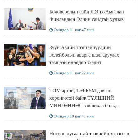
Боловсролын сайд Л.Энх-Амгалан
Финландын Элчин сайдтай уулзав
Өчигдөр 11 цаг 47 мин
Зүүн Азийн эрэгтэйчүүдийн
волейболын аварга шалгаруулах
тэмцээн өнөөдөр эхэлнэ
Өчигдөр 11 цаг 22 мин
ТОМ артай, ТЭРБУМ давсан
хөрөнгөтэй байж ТҮЛШНИЙ
МӨНГӨНӨӨС завшихаа боль,
Ц.ЭРДЭНЭБАЯР захирал аа!!
Өчигдөр 10 цаг 41 мин
Ногоон дугаартай тээврийн хэрэгсэл