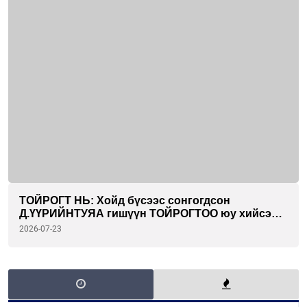
ТОЙРОГТ НЬ: Хойд бүсээс сонгогдсон
Д.ҮҮРИЙНТУЯА гишүүн ТОЙРОГТОО юу хийсэн
бэ...
2026-07-23