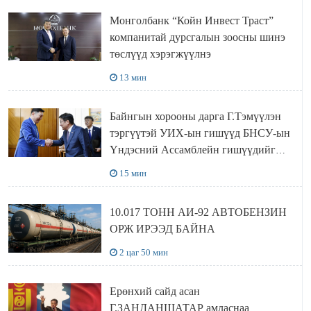
Монголбанк “Койн Инвест Траст”
компанитай дурсгалын зоосны шинэ
төслүүд хэрэгжүүлнэ
13 мин
Байнгын хорооны дарга Г.Тэмүүлэн
тэргүүтэй УИХ-ын гишүүд БНСУ-ын
Үндэсний Ассамблейн гишүүдийг
хүлээн авч уулзав
15 мин
10.017 ТОНН АИ-92 АВТОБЕНЗИН
ОРЖ ИРЭЭД БАЙНА
2 цаг 50 мин
Ерөнхий сайд асан
Г.ЗАНДАНШАТАР амласнаа