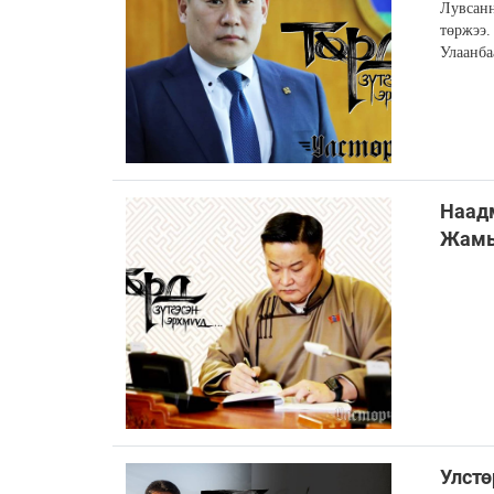
Лувсанн
төржээ.
Улаанба
Наадм
Жамь
Улст