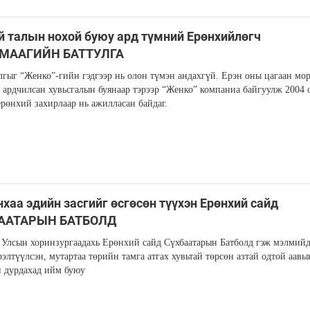
 талын нохой буюу ард түмний Ерөнхийлөгч
МААГИЙН БАТТУЛГА
лгыг “Женко”-гийн гэдгээр нь олон түмэн андахгүй. Ерэн оны цагаан мо
ардчилсан хувьсгалын буянаар тэрээр “Женко” компаниа байгуулж 2004 
ерөнхий захирлаар нь ажилласан байдаг.
хаа эдийн засгийг өсгөсөн түүхэн Ерөнхий сайд
ААТАРЫН БАТБОЛД
Улсын хоринзургаадахь Ерөнхий сайд Сүхбаатарын Батболд гэж мэлмийд
рэлтүүлсэн, мутартаа төрийн тамга атгах хувьтай төрсөн азтай одтой аавы
 дурдахад ийм буюу