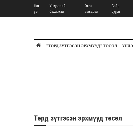
Цаг
Үндэсний
Эгэл
Байр
үе
бахархал
амьдрал
суурь
"ТӨРД ЗҮТГЭСЭН ЭРХМҮҮД" ТӨСӨЛ
ҮНДЭ
Төрд зүтгэсэн эрхмүүд төсөл