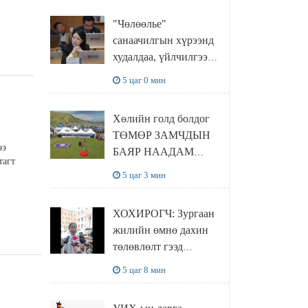
"Чөлөөлье"
санаачилгын хүрээнд
худалдаа, үйлчилгээ
эрхлэхэд шаарддаг
5 цаг 0 мин
давхардсан
бүртгэлийг хүчингүй
Хөлийн голд болдог
болгох тогтоолын
ТӨМӨР ЗАМЧДЫН
төслийг баталлаа
ээ
БАЯР НААДАМ
тагт
цуцлагдлаа
5 цаг 3 мин
ХОХИРОГЧ: Зургаан
жилийн өмнө дахин
төлөвлөлт гээд
айлуудыг нүүлгэсэн.
5 цаг 8 мин
Гэтэл одоог хүртэл
хашаа байшин ч