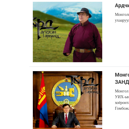
Ардч
Монголы
ухааруу
Монг
ЗАН
Монгол 
УИХ-ын 
хоёронт
Гомбож