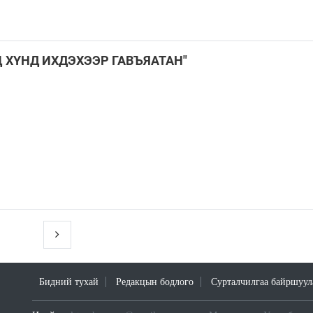
Ц ХҮНД ИХДЭХЭЭР ГАВЪЯАТАН"
Бидний тухай
Редакцын бодлого
Сурталчилгаа байршуул