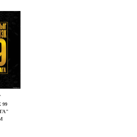
Г
 99
ГА"
М