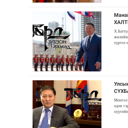
Манай
ХАЛТ
Х.Батту
жилийн 
хүртэл 
Улсын
СҮХБ
Монгол 
одон гэ
хүүгийн