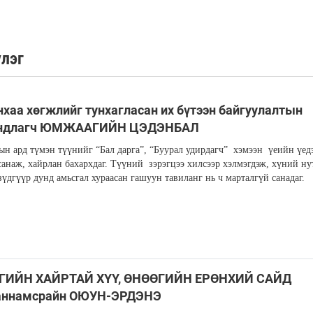
үлэг
хаа хөгжлийг тунхагласан их бүтээн байгуулалтын
ндлагч ЮМЖААГИЙН ЦЭДЭНБАЛ
н ард түмэн түүнийг “Бал дарга”, “Буурал удирдагч” хэмээн үеийн үед
санаж, хайрлан бахархдаг. Түүний зэрэгцээ хилсээр хэлмэгдэж, хүний ну
зүдгүүр дунд амьсгал хураасан гашуун тавиланг нь ч марталгүй санадаг.
ГИЙН ХАЙРТАЙ ХҮҮ, ӨНӨӨГИЙН ЕРӨНХИЙ САЙД
аннамсрайн ОЮУН-ЭРДЭНЭ