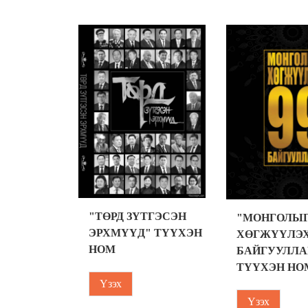
"ТӨРД ЗҮТГЭСЭН
"МОНГОЛЫ
ЭРХМҮҮД" ТҮҮХЭН
ХӨГЖҮҮЛЭХ
НОМ
БАЙГУУЛЛА
ТҮҮХЭН НО
Үзэх
Үзэх