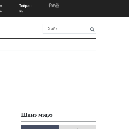
ох
Тойрогт
рч
нь
Шинэ мэдээ