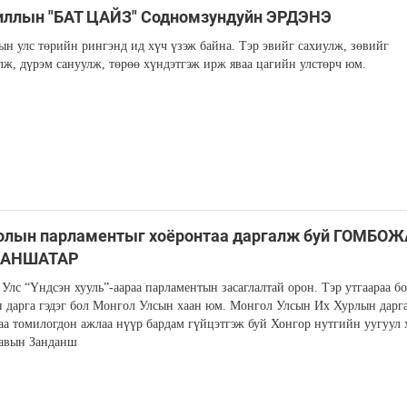
иллын "БАТ ЦАЙЗ" Содномзундуйн ЭРДЭНЭ
н улс төрийн рингэнд ид хүч үзэж байна. Тэр эвийг сахиулж, зөвийг
лж, дүрэм сануулж, төрөө хүндэтгэж ирж яваа цагийн улстөрч юм.
олын парламентыг хоёронтаа даргалж буй ГОМБО
ДАНШАТАР
Улс “Үндсэн хууль”-аараа парламентын засаглалтай орон. Тэр утгаараа б
дарга гэдэг бол Монгол Улсын хаан юм. Монгол Улсын Их Хурлын дарг
аа томилогдон ажлаа нүүр бардам гүйцэтгэж буй Хонгор нутгийн уугуул 
авын Занданш