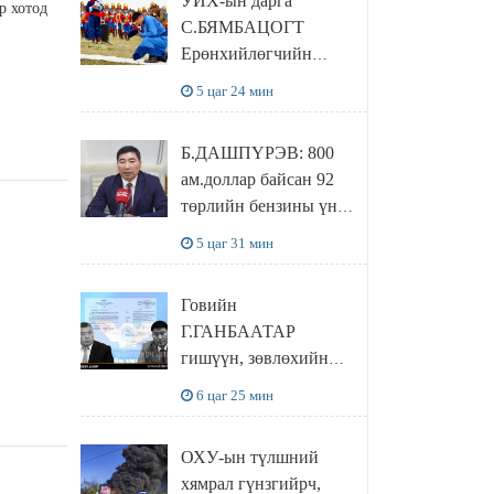
УИХ-ын дарга
байхгүй, орон сууц ч
р хотод
С.БЯМБАЦОГТ
байхгүй хаана
Ерөнхийлөгчийн
амьдрахаа мэдэхгүй
захирамжит ТӨРИЙН
явж байна
5 цаг 24 мин
ИЛЧ
ТӨЛӨӨЛӨГЧӨӨР
Б.ДАШПҮРЭВ: 800
Сутай хайрханы
ам.доллар байсан 92
тахилгад оролцжээ
төрлийн бензины үнэ
851 ам.доллар болж
5 цаг 31 мин
НЭМЭГДСЭН
Говийн
Г.ГАНБААТАР
гишүүн, зөвлөхийн
хамт САНКТ
6 цаг 25 мин
ПЕТЕРБУРГТ
зугаалах замын
ОХУ-ын түлшний
зардлаа “ИНҮТ”
хямрал гүнзгийрч,
ТӨХХК даажээ