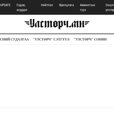
UPDATE
Сэдэв,
Нийтлэл
Ярилцлага
Амжилтын
Онцл
асуудал
түүх
улстө
СНИЙ СУДАЛГАА
"УЛСТӨРЧ" СЭТГҮҮЛ
"УЛСТӨРЧ" СОНИН