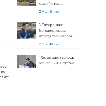
хамгийн том
боловсруулах
6 цаг 28 мин
үйлдвэрүүд нь хүртэл
халдлагын бай болов
З.Төмөртөмөө:
Өргөдөл, гомдол
ихсэхэд төрийн албан
хаагчдын хандлага
7 цаг 49 мин
нөлөөлж байна
“Хотын дарга сонсож
байна” 150150 тусгай
ж амь
дугаарыг наймдугаар
 төр
сарын 14-нөөс
л үүрэг
8 цаг 9 мин
ажиллуулж эхэлнэ
МОНГОЛ УЛСЫН
ШАДАР САЙД,
УЛСЫН ОНЦГОЙ