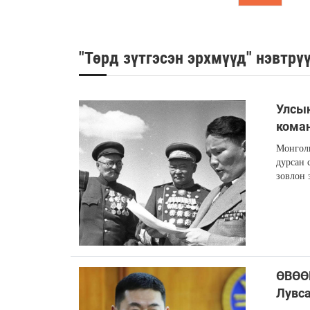
"Төрд зүтгэсэн эрхмүүд" нэвтрү
Улсын
кома
Монголы
дурсан 
зовлон 
ӨВӨӨ
Лувс