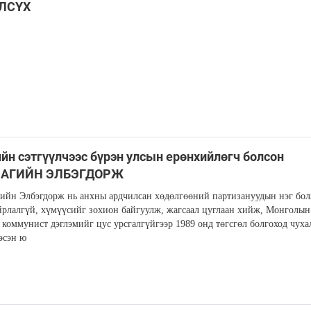
ЛСҮХ
йн сэтгүүлчээс бүрэн улсын ерөнхийлөгч болсон
АГИЙН ЭЛБЭГДОРЖ
ийн Элбэгдорж нь анхны ардчилсан хөдөлгөөний партизануудын нэг бол
йрлалгүй, хүмүүсийг зохион байгуулж, жагсаал цуглаан хийж, Монголын
 коммунист дэглэмийг цус урсгалгүйгээр 1989 онд төгсгөл болгоход чуха
эсэн ю