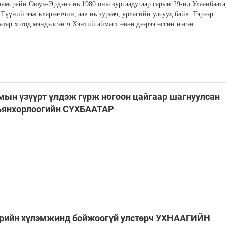
амсрайн Оюун-Эрдэнэ нь 1980 оны зургаадугаар сарын 29-нд Улаанбаата
 Түүний ээж кларнетчин, аав нь зураач, урлагийн улсууд байв. Тэрээр
атар хотод мэндэлсэн ч Хэнтий аймагт өвөө дээрээ өссөн нэгэн.
ын үзүүрт үлдэж гүрж ногоон цайгаар шагнуулсан
янхорлоогийн СҮХБААТАР
өрийн хүлэмжинд бойжоогүй улстөрч УХНААГИЙН