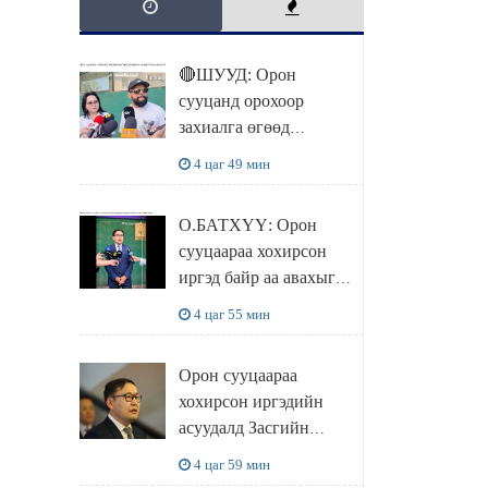
🔴ШУУД: Орон
сууцанд орохоор
захиалга өгөөд
хохирсон хохирогчид
4 цаг 49 мин
мэдээлэл өгч байна
О.БАТХҮҮ: Орон
сууцаараа хохирсон
иргэд байр аа авахыг л
хүсэж байна. Иргэд
4 цаг 55 мин
хохироод байгаа
учраас Засгийн газар
Орон сууцаараа
доривтой арга хэмжээ
хохирсон иргэдийн
авч ажиллана
асуудалд Засгийн
газар дорвитой арга
4 цаг 59 мин
хэмжээ авна