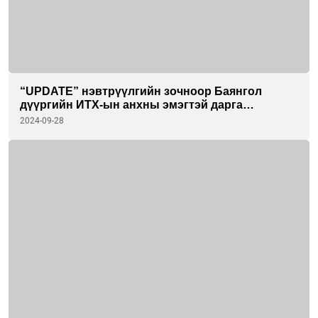
“UPDATE” нэвтрүүлгийн зочноор Баянгол
дүүргийн ИТХ-ын анхны эмэгтэй дарга
Баяртулгын Сэмжидмаа оролцлоо
2024-09-28