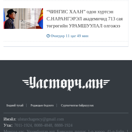
“ЧИНГИС ХААН” одон хүртсэн
С.НАРАНГЭРЭЛ академичид 713 сая
төгрөгийн УРАМШУУЛАЛ олгожээ
Өчигдөр 11 цаг 49 мин
Бидний тухай
Редакцын бодлого
Сурталчилгаа байршуулах
Имэйл:
ulsturchagency@gmail.com
Утас:
7011-1924, 8088-4848, 8888-1924
Монгол улс, Улаанбаатар хот, Баянзүрх дүүрэг, 1-р хороо, 41-р байр, 1