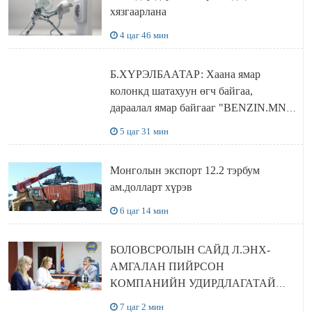
хязгаарлана
4 цаг 46 мин
Б.ХҮРЭЛБААТАР: Хаана ямар
колонкд шатахуун өгч байгаа,
дараалал ямар байгааг "BENZIN.MN”
сайтаас харах боломжтой
5 цаг 31 мин
Монголын экспорт 12.2 тэрбум
ам.долларт хүрэв
6 цаг 14 мин
БОЛОВСРОЛЫН САЙД Л.ЭНХ-
АМГАЛАН ПИЙРСОН
КОМПАНИЙН УДИРДЛАГАТАЙ
УУЛЗЛАА
7 цаг 2 мин