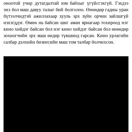
оноотой учир дутагдалтай юм байхыг үгүйсгэхгүй. Гэхдээ
энэ бол маш давуу талыг бий болголоо. Өнөөдөр гадны уран
бүтээлчидтэй ажиллахаар хууль эрх зүйн орчин зайлшгүй
нэхэгддэг.
Өмнө нь байсан шиг аман яриагаар тохироод нэг
кино хийдэг байсан бол нэг кино хийдэг байсан бол өнөөдөр
зохиогчийн эрх маш өндөр түвшинд гарсан
. Кино урлагийн
салбар дэлхийн бизнесийн маш том талбар болчихсон.