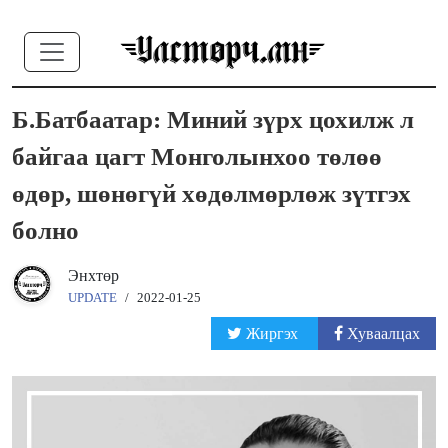
Б.Батбаатар: Миний зүрх цохилж л
байгаа цагт Монголынхоо төлөө
өдөр, шөнөгүй хөдөлмөрлөж зүтгэх
болно
Энхтөр
UPDATE
/
2022-01-25
Жиргэх
Хуваалцах