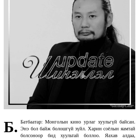
Б.
Батбаатар: Монголын кино урлаг хуульгүй байсан.
Энэ бол байж болошгүй зүйл. Харин соёлын яамтай
болсоноор бид хуультай боллоо. Яахав алдаа,