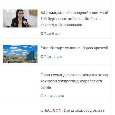
Б.Сэмжидмаа: Зөвшөөрлийн шинжтэй
103 бүртгэлээс нийслэлийн бизнес
эрхлэгчдийг чөлөөллөө
7 цаг 6 мин
Улаанбаатарт үүлшинэ, бороо орохгүй
7 цаг 11 мин
Орон сууцанд орохоор захиалга өгөөд
хохирсон хохирогчид мэдээлэл өгч
байна
21 цаг 27 мин
О.БАТХҮҮ: Иргэд хохироод байгаа