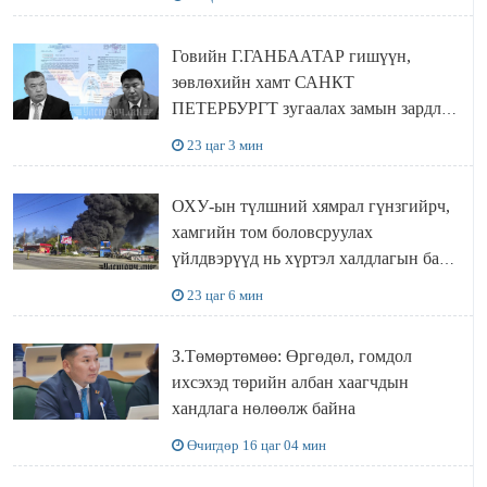
Говийн Г.ГАНБААТАР гишүүн,
зөвлөхийн хамт САНКТ
ПЕТЕРБУРГТ зугаалах замын зардлаа
“ИНҮТ” ТӨХХК даажээ
23 цаг 3 мин
ОХУ-ын түлшний хямрал гүнзгийрч,
хамгийн том боловсруулах
үйлдвэрүүд нь хүртэл халдлагын бай
болов
23 цаг 6 мин
З.Төмөртөмөө: Өргөдөл, гомдол
ихсэхэд төрийн албан хаагчдын
хандлага нөлөөлж байна
Өчигдөр 16 цаг 04 мин