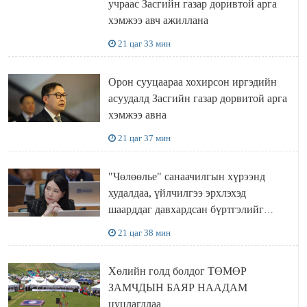
учраас Засгийн газар доривтой арга
хэмжээ авч ажиллана
21 цаг 33 мин
Орон сууцаараа хохирсон иргэдийн
асуудалд Засгийн газар дорвитой арга
хэмжээ авна
21 цаг 37 мин
"Чөлөөлье" санаачилгын хүрээнд
худалдаа, үйлчилгээ эрхлэхэд
шаарддаг давхардсан бүртгэлийг
хүчингүй болгох тогтоолын төслийг
21 цаг 38 мин
баталлаа
Хөлийн голд болдог ТӨМӨР
ЗАМЧДЫН БАЯР НААДАМ
цуцлагдлаа