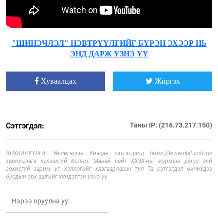
"ШИНЭЧЛЭЛ" НЭВТРҮҮЛГИЙГ БҮРЭН ЭХЭЭР НЬ
ЭНД ДАРЖ ҮЗНЭ ҮҮ
Хуваалцах
Жиргэх
Сэтгэгдэл:
Таны IP: (216.73.217.150)
АНХААРУУЛГА: Уншигчдын бичсэн сэтгэгдэлд https://www.ulsturch.mn
хариуцлага хүлээхгүй болно. Манай сайт ХХЗХ-ны журмын дагуу зүй
зохисгүй зарим үг, хэллэгийг хязгаарласан тул Та сэтгэгдэл бичихдээ
бусдын эрх ашгийг хүндэтгэн үзнэ үү.