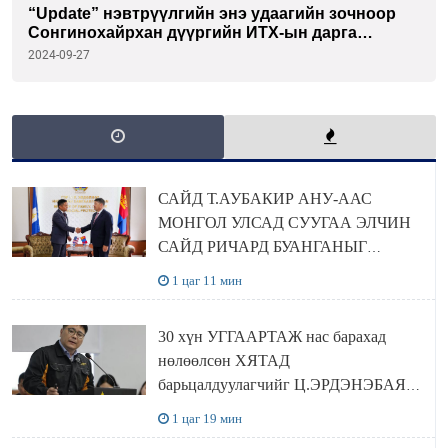
“Update” нэвтрүүлгийн энэ удаагийн зочноор
Сонгинохайрхан дүүргийн ИТХ-ын дарга
Дашдараагийн Ундармаа оролцлоо
2024-09-27
САЙД Т.АУБАКИР АНУ-ААС
МОНГОЛ УЛСАД СУУГАА ЭЛЧИН
САЙД РИЧАРД БУАНГАНЫГ
ХҮЛЭЭН АВЧ УУЛЗЛАА
1 цаг 11 мин
30 хүн УГГААРТАЖ нас барахад
нөлөөлсөн ХЯТАД
барьцалдуулагчийг Ц.ЭРДЭНЭБАЯР
захирал дахин худалдаж авахаар
1 цаг 19 мин
болжээ