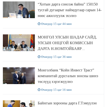
“Хотын дарга сонсож байна” 150150
тусгай дугаарыг наймдугаар сарын 14-
нөөс ажиллуулж эхэлнэ
Өчигдөр 15 цаг 44 мин
МОНГОЛ УЛСЫН ШАДАР САЙД,
УЛСЫН ОНЦГОЙ КОМИССЫН
ДАРГА Н.НОМТОЙБАЯР
ӨМНӨГОВЬ АЙМАГТ
Өчигдөр 15 цаг 36 мин
АЖИЛЛАЛАА
Монголбанк “Койн Инвест Траст”
компанитай дурсгалын зоосны шинэ
төслүүд хэрэгжүүлнэ
Өчигдөр 15 цаг 16 мин
Байнгын хорооны дарга Г.Тэмүүлэн