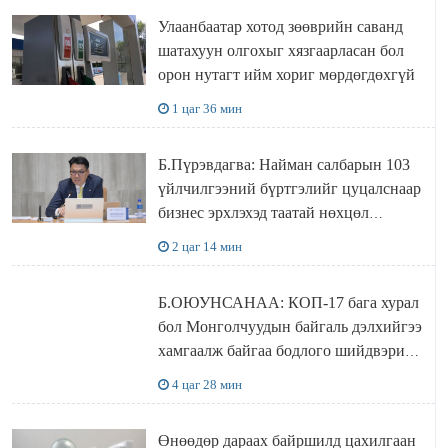
Улаанбаатар хотод зөөврийн саванд
шатахуун олгохыг хязгаарласан бол
орон нутагт ийм хориг мөрдөгдөхгүй
1 цаг 36 мин
Б.Пүрэвдагва: Найман салбарын 103
үйлчилгээний бүртгэлийг цуцалснаар
бизнес эрхлэхэд таатай нөхцөл
бүрдэнэ
2 цаг 14 мин
Б.ОЮУНСАНАА: КОП-17 бага хурал
бол Монголчуудын байгаль дэлхийгээ
хамгаалж байгаа бодлого шийдвэрийг
ДЭЛХИЙД СУРТАЛЧИЛАХ гол
4 цаг 28 мин
бодлого
Өнөөдөр дараах байршилд цахилгаан