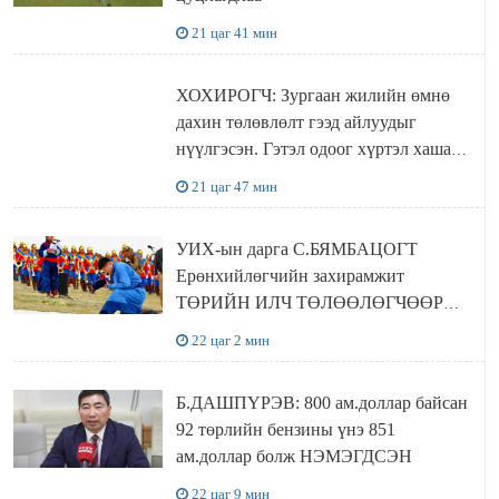
21 цаг 41 мин
ХОХИРОГЧ: Зургаан жилийн өмнө
дахин төлөвлөлт гээд айлуудыг
нүүлгэсэн. Гэтэл одоог хүртэл хашаа
байшин ч байхгүй, орон сууц ч
21 цаг 47 мин
байхгүй хаана амьдрахаа мэдэхгүй явж
байна
УИХ-ын дарга С.БЯМБАЦОГТ
Ерөнхийлөгчийн захирамжит
ТӨРИЙН ИЛЧ ТӨЛӨӨЛӨГЧӨӨР
Сутай хайрханы тахилгад оролцжээ
22 цаг 2 мин
Б.ДАШПҮРЭВ: 800 ам.доллар байсан
92 төрлийн бензины үнэ 851
ам.доллар болж НЭМЭГДСЭН
22 цаг 9 мин