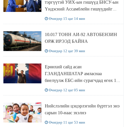
тэргүүтэй УИХ-ын гишүүд БНСУ-ын
Үндэсний Ассамблейн гишүүдийг
хүлээн авч уулзав
Өчигдөр 15 цаг 14 мин
10.017 ТОНН АИ-92 АВТОБЕНЗИН
ОРЖ ИРЭЭД БАЙНА
Өчигдөр 12 цаг 39 мин
Ерөнхий сайд асан
Г.ЗАНДАНШАТАР амласнаа
биелүүлж ЕБС-ийн сурагчдад өгөх 10.
МЯНГАН ШАТРАА хүлээн авчээ
Өчигдөр 12 цаг 05 мин
Нийслэлийн цэцэрлэгийн бүртгэл энэ
сарын 10-наас эхэлнэ
Өчигдөр 11 цаг 53 мин