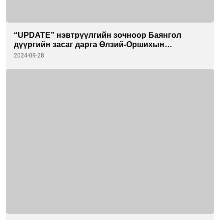
“UPDATE” нэвтрүүлгийн зочноор Баянгол
дүүргийн засаг дарга Өлзий-Оршихын
Сумъяабазар оролцлоо
2024-09-28