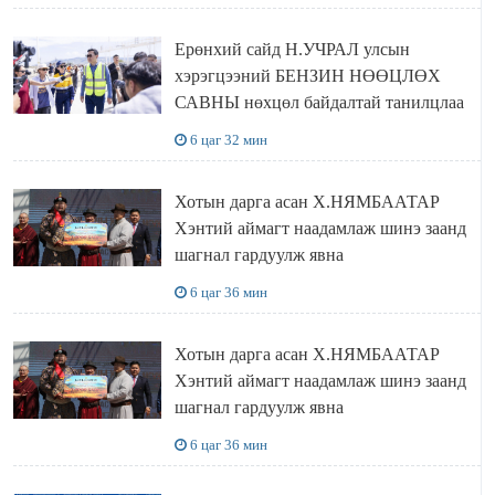
Ерөнхий сайд Н.УЧРАЛ улсын
хэрэгцээний БЕНЗИН НӨӨЦЛӨХ
САВНЫ нөхцөл байдалтай танилцлаа
6 цаг 32 мин
Хотын дарга асан Х.НЯМБААТАР
Хэнтий аймагт наадамлаж шинэ заанд
шагнал гардуулж явна
6 цаг 36 мин
Хотын дарга асан Х.НЯМБААТАР
Хэнтий аймагт наадамлаж шинэ заанд
шагнал гардуулж явна
6 цаг 36 мин