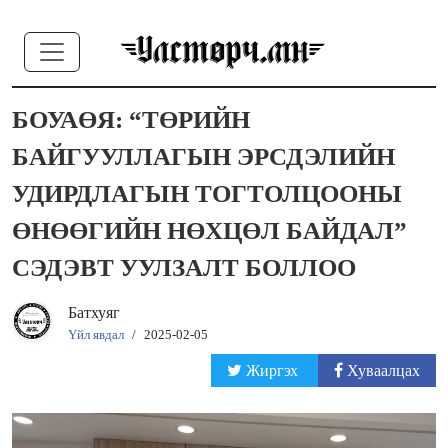
БОУАӨЯ: “ТӨРИЙН
БАЙГУУЛЛАГЫН ЭРСДЭЛИЙН
УДИРДЛАГЫН ТОГТОЛЦООНЫ
ӨНӨӨГИЙН НӨХЦӨЛ БАЙДАЛ”
СЭДЭВТ УУЛЗАЛТ БОЛЛОО
Батхуяг
Үйл явдал
/
2025-02-05
Жиргэх
Хуваалцах