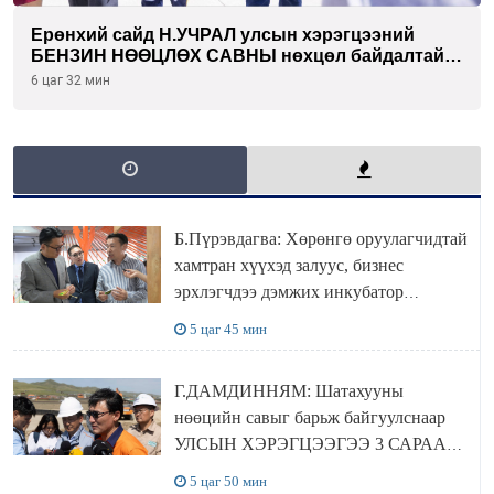
Ерөнхий сайд Н.УЧРАЛ улсын хэрэгцээний
БЕНЗИН НӨӨЦЛӨХ САВНЫ нөхцөл байдалтай
танилцлаа
6 цаг 32 мин
Б.Пүрэвдагва: Хөрөнгө оруулагчидтай
хамтран хүүхэд залуус, бизнес
эрхлэгчдээ дэмжих инкубатор
төвүүдийг хотын захын хорооллуудад
5 цаг 45 мин
байгуулна
Г.ДАМДИННЯМ: Шатахууны
нөөцийн савыг барьж байгуулснаар
УЛСЫН ХЭРЭГЦЭЭГЭЭ 3 САРААР
НӨӨЦЛӨДӨГ болно
5 цаг 50 мин