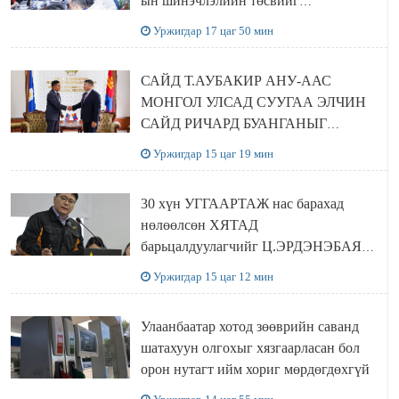
ын шинэчлэлийн төсвийг
шийдвэрлэхээр болов
Уржигдар 17 цаг 50 мин
САЙД Т.АУБАКИР АНУ-ААС
МОНГОЛ УЛСАД СУУГАА ЭЛЧИН
САЙД РИЧАРД БУАНГАНЫГ
ХҮЛЭЭН АВЧ УУЛЗЛАА
Уржигдар 15 цаг 19 мин
30 хүн УГГААРТАЖ нас барахад
нөлөөлсөн ХЯТАД
барьцалдуулагчийг Ц.ЭРДЭНЭБАЯР
захирал дахин худалдаж авахаар
Уржигдар 15 цаг 12 мин
болжээ
Улаанбаатар хотод зөөврийн саванд
шатахуун олгохыг хязгаарласан бол
орон нутагт ийм хориг мөрдөгдөхгүй