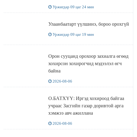
Уржигдар 09 цаг 24 мин
Улаанбаатарт үүлшинэ, бороо орохгүй
Уржигдар 09 цаг 19 мин
Орон сууцанд орохоор захиалга өгөөд
хохирсон хохирогчид мэдээлэл өгч
байна
2026-08-06
О.БАТХҮҮ: Иргэд хохироод байгаа
учраас Засгийн газар доривтой арга
хэмжээ авч ажиллана
2026-08-06