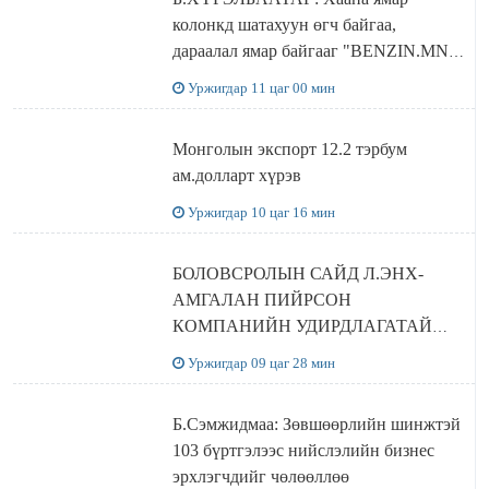
колонкд шатахуун өгч байгаа,
дараалал ямар байгааг "BENZIN.MN”
сайтаас харах боломжтой
Уржигдар 11 цаг 00 мин
Монголын экспорт 12.2 тэрбум
ам.долларт хүрэв
Уржигдар 10 цаг 16 мин
БОЛОВСРОЛЫН САЙД Л.ЭНХ-
АМГАЛАН ПИЙРСОН
КОМПАНИЙН УДИРДЛАГАТАЙ
УУЛЗЛАА
Уржигдар 09 цаг 28 мин
Б.Сэмжидмаа: Зөвшөөрлийн шинжтэй
103 бүртгэлээс нийслэлийн бизнес
эрхлэгчдийг чөлөөллөө