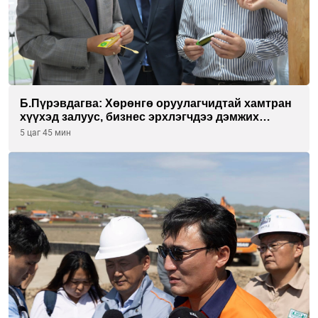
Б.Пүрэвдагва: Хөрөнгө оруулагчидтай хамтран
хүүхэд залуус, бизнес эрхлэгчдээ дэмжих
инкубатор төвүүдийг хотын захын
5 цаг 45 мин
хорооллуудад байгуулна