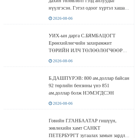
дахин төлөвлөлт гээд айлуудыг
нүүлгэсэн. Гэтэл одоог хүртэл хашаа
байшин ч байхгүй, орон сууц ч
2026-08-06
байхгүй хаана амьдрахаа мэдэхгүй явж
байна
УИХ-ын дарга С.БЯМБАЦОГТ
Ерөнхийлөгчийн захирамжит
ТӨРИЙН ИЛЧ ТӨЛӨӨЛӨГЧӨӨР
Сутай хайрханы тахилгад оролцжээ
2026-08-06
Б.ДАШПҮРЭВ: 800 ам.доллар байсан
92 төрлийн бензины үнэ 851
ам.доллар болж НЭМЭГДСЭН
2026-08-06
Говийн Г.ГАНБААТАР гишүүн,
зөвлөхийн хамт САНКТ
ПЕТЕРБУРГТ зугаалах замын зардлаа