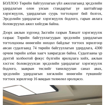
БОЛЛОО Төрийн байгууллагын үйл ажиллагаанд эрсдэлийн
удирдлагын олон улсын стандартыг үе шаттайгаар
хэрэгжүүлэх, удирдлагын суурь тогтолцоог бий болгох,
Эрсдэлийн удирдлагыг хэрэгжүүлэх бодлого, гарын авлага
боловсруулах ажил хийгдэж байна.
Дээрх ажлын хүрээнд Засгийн газрын Хяналт хэрэгжүүлэх
газраас Төрийн байгууллагуудын эрсдэлийн удирдлагын
тогтолцооны өнөөгийн нөхцөл байдлыг тогтоох зорилгоор
авсан судалгаанд 74 төрийн байгууллагын удирдлага, 4300
орчим төрийн албан хаагч хамрагдсан байна. Судалгааны үр
дүнтэй холбоотой фокус бүлгийн ярилцлага хийх, ажлын
хэсгээс боловсруулсан эрсдэлийн удирдлагыг хэрэгжүүлэх
бодлого, зааврын төслийг танилцуулан санал авах,
эрсдэлийн удирдлагын хөгжлийн өнөөгийн түвшнийг
тогтоох зорилгоор 16 яамдын төлөөлөл оролцжээ.