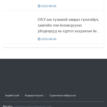
“ИНҮТ” ТӨХХК даажээ
2026-08-06
ОХУ-ын түлшний хямрал гүнзгийрч,
хамгийн том боловсруулах
үйлдвэрүүд нь хүртэл халдлагын бай
болов
2026-08-06
Бидний тухай
Редакцын бодлого
Сурталчилгаа байршуулах
Имэйл:
ulsturchagency@gmail.com