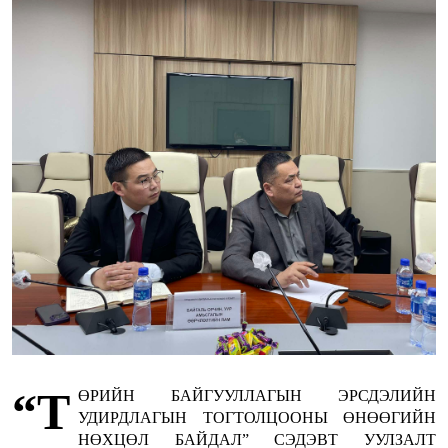
“Т
ӨРИЙН БАЙГУУЛЛАГЫН ЭРСДЭЛИЙН
УДИРДЛАГЫН ТОГТОЛЦООНЫ ӨНӨӨГИЙН
НӨХЦӨЛ БАЙДАЛ” СЭДЭВТ УУЛЗАЛТ