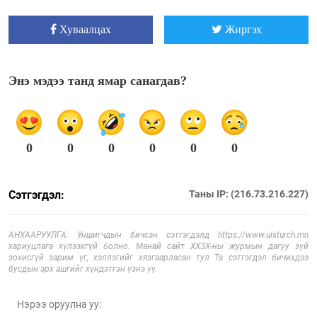
Хуваалцах
Жиргэх
Энэ мэдээ танд ямар санагдав?
0
0
0
0
0
0
Сэтгэгдэл:
Таны IP: (216.73.216.227)
АНХААРУУЛГА: Уншигчдын бичсэн сэтгэгдэлд https://www.ulsturch.mn
хариуцлага хүлээхгүй болно. Манай сайт ХХЗХ-ны журмын дагуу зүй
зохисгүй зарим үг, хэллэгийг хязгаарласан тул Та сэтгэгдэл бичихдээ
бусдын эрх ашгийг хүндэтгэн үзнэ үү.