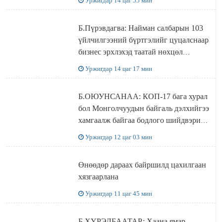
Уржигдар 14 цаг 55 мин
Б.Пүрэвдагва: Найман салбарын 103
үйлчилгээний бүртгэлийг цуцалснаар
бизнес эрхлэхэд таатай нөхцөл
бүрдэнэ
Уржигдар 14 цаг 17 мин
Б.ОЮУНСАНАА: КОП-17 бага хурал
бол Монголчуудын байгаль дэлхийгээ
хамгаалж байгаа бодлого шийдвэрийг
ДЭЛХИЙД СУРТАЛЧИЛАХ гол
Уржигдар 12 цаг 03 мин
бодлого
Өнөөдөр дараах байршилд цахилгаан
хязгаарлана
Уржигдар 11 цаг 45 мин
Б.ХҮРЭЛБААТАР: Хаана ямар