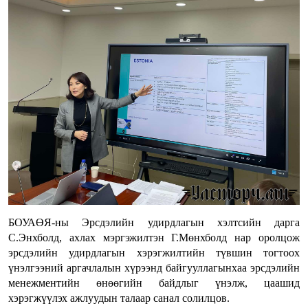
БОУАӨЯ-ны Эрсдэлийн удирдлагын хэлтсийн дарга
С.Энхболд, ахлах мэргэжилтэн Г.Мөнхболд нар оролцож
эрсдэлийн удирдлагын хэрэгжилтийн түвшин тогтоох
үнэлгээний аргачлалын хүрээнд байгууллагынхаа эрсдэлийн
менежментийн өнөөгийн байдлыг үнэлж, цаашид
хэрэгжүүлэх ажлуудын талаар санал солилцов.