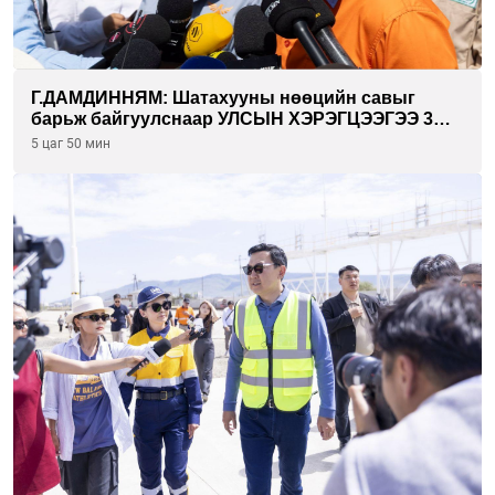
Г.ДАМДИННЯМ: Шатахууны нөөцийн савыг
барьж байгуулснаар УЛСЫН ХЭРЭГЦЭЭГЭЭ 3
САРААР НӨӨЦЛӨДӨГ болно
5 цаг 50 мин