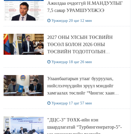
Ажилдаа очдоггүй Н.МАНДУУЛЫГ
7,5 саяар УРАМШУУЛЖЭЭ
Уржигдар 20 цаг 12 мин
2027 ОНЫ УЛСЫН ТӨСВИЙН
ТӨСӨЛ БОЛОН 2026 ОНЫ
ТӨСВИЙН ТОДОТГОЛЫН
ТӨСЛИЙН ОЛОН НИЙТИЙН
Уржигдар 18 цаг 26 мин
ХЭЛЭЛЦҮҮЛЭГ БОЛЛОО
Улаанбаатарын утааг бууруулах,
нийслэлчүүдийн эрүүл мэндийг
хамгаалах төслийг “Чингис хаан
баялгийн сан нэгдэл” ХХК-тай
Уржигдар 17 цаг 57 мин
хамтран хэрэгжүүлнэ
"ДЦС-3” ТӨХК-ийн нэн
шаардлагатай “Турбингенератор-5”-