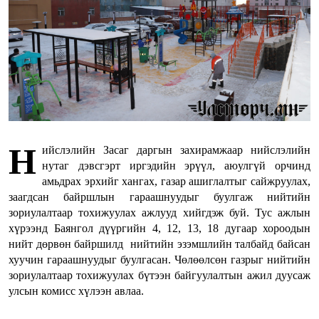
Н
ийслэлийн Засаг даргын захирамжаар нийслэлийн
нутаг дэвсгэрт иргэдийн эрүүл, аюулгүй орчинд
амьдрах эрхийг хангах, газар ашиглалтыг сайжруулах,
заагдсан байршлын гараашнуудыг буулгаж нийтийн
зориулалтаар тохижуулах ажлууд хийгдэж буй. Тус ажлын
хүрээнд Баянгол дүүргийн 4, 12, 13, 18 дугаар хороодын
нийт дөрвөн байршилд нийтийн эзэмшлийн талбайд байсан
хуучин гараашнуудыг буулгасан. Чөлөөлсөн газрыг нийтийн
зориулалтаар тохижуулах бүтээн байгуулалтын ажил дуусаж
улсын комисс хүлээн авлаа.