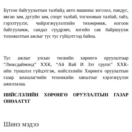
Бүтээн байгуулалтын талбайд авто машины зогсоол, пандус,
явган зам, дугуйн зам, спорт талбай, тоглоомын талбай, тайз,
гэрэлтүүлэг, чийрэгжүүлэлтийн төхөөрөмж, ногоон
байгууламж, сандал сүүдрэвч, хогийн сав байршуулж
тохижилтын ажлыг тус тус гүйцэтгээд байна.
Тус ажлыг улсын төсвийн хөрөнгө оруулалтаар
“Люксдаймонд” ХХК, “Ай Вай И Зэт групп” ХХК-
ийн түншлэл гүйцэтгэж, нийслэлийн Хөрөнгө оруулалтын
газар захиалагчийн техникийн хяналтыг хэрэгжүүлэн
ажиллалаа.
НИЙСЛЭЛИЙН ХӨРӨНГӨ ОРУУЛАЛТЫН ГАЗАР
ОНӨААТҮГ
Шинэ мэдээ