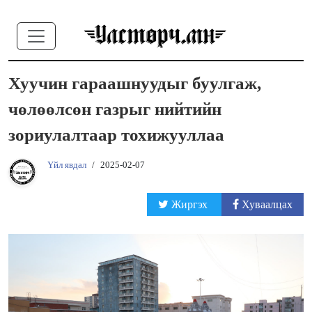
Хуучин гараашнуудыг буулгаж,
чөлөөлсөн газрыг нийтийн
зориулалтаар тохижууллаа
Үйл явдал
/
2025-02-07
Жиргэх
Хуваалцах