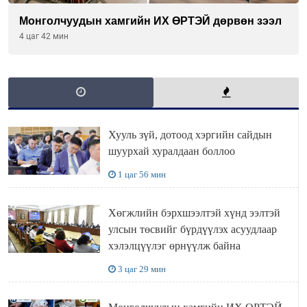
Монголчуудын хамгийн ИХ ӨРТЭЙ дөрвөн зээл
4 цаг 42 мин
Хууль зүй, дотоод хэргийн сайдын
шуурхай хуралдаан боллоо
1 цаг 56 мин
Хөгжлийн бэрхшээлтэй хүнд ээлтэй
улсын төсвийг бүрдүүлэх асуудлаар
хэлэлцүүлэг өрнүүлж байна
3 цаг 29 мин