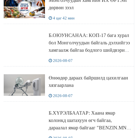
Монголчуудын хамгийн ИХ ӨРТЭЙ
дөрвөн зээл
4 цаг 42 мин
Б.ОЮУНСАНАА: КОП-17 бага хурал
бол Монголчуудын байгаль дэлхийгээ
хамгаалж байгаа бодлого шийдвэрийг
ДЭЛХИЙД СУРТАЛЧИЛАХ гол
2026-08-07
бодлого
Өнөөдөр дараах байршилд цахилгаан
хязгаарлана
2026-08-07
Б.ХҮРЭЛБААТАР: Хаана ямар
колонкд шатахуун өгч байгаа,
дараалал ямар байгааг "BENZIN.MN”
сайтаас харах боломжтой