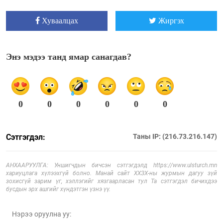
Хуваалцах
Жиргэх
Энэ мэдээ танд ямар санагдав?
0
0
0
0
0
0
Сэтгэгдэл:
Таны IP: (216.73.216.147)
АНХААРУУЛГА: Уншигчдын бичсэн сэтгэгдэлд https://www.ulsturch.mn
хариуцлага хүлээхгүй болно. Манай сайт ХХЗХ-ны журмын дагуу зүй
зохисгүй зарим үг, хэллэгийг хязгаарласан тул Та сэтгэгдэл бичихдээ
бусдын эрх ашгийг хүндэтгэн үзнэ үү.