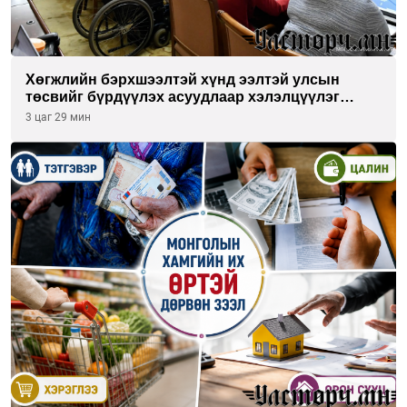
Хөгжлийн бэрхшээлтэй хүнд ээлтэй улсын
төсвийг бүрдүүлэх асуудлаар хэлэлцүүлэг
өрнүүлж байна
3 цаг 29 мин