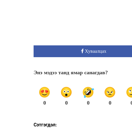
Хуваалцах
Энэ мэдээ танд ямар санагдав?
0
0
0
0
Сэтгэгдэл: