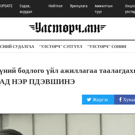
UPDATE
Сэдэв,
Нийтлэл
Ярилцлага
Амжилтын
Онцл
асуудал
түүх
улстө
СНИЙ СУДАЛГАА
"УЛСТӨРЧ" СЭТГҮҮЛ
"УЛСТӨРЧ" СОНИН
үний бодлого үйл ажиллагаа таалагдах
ДАД НЭР ПДЭВШИНЭ
Жиргэх
Хуваа