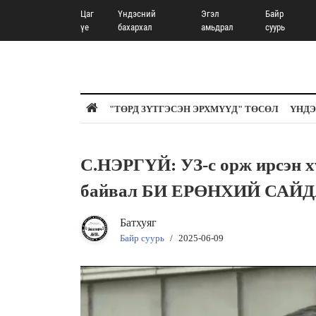
Цаг
Үндэсний
Эгэл
Байр
үе
бахархал
амьдрал
суурь
"ТӨРД ЗҮТГЭСЭН ЭРХМҮҮД" ТӨСӨЛ
ҮНДЭ
С.НЭРГҮЙ: УЗ-с орж ирсэн х
байвал БИ ЕРӨНХИЙ САЙ
Батхуяг
Байр суурь
/
2025-06-09