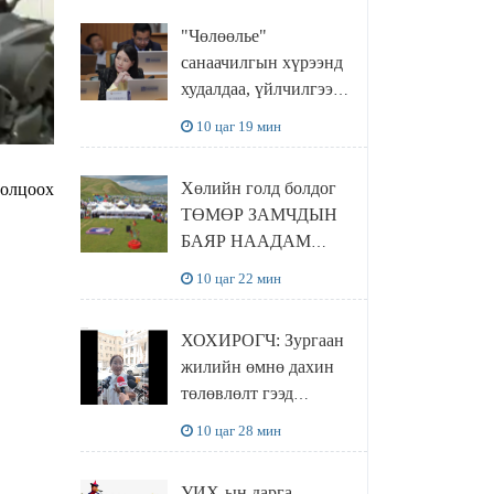
"Чөлөөлье"
санаачилгын хүрээнд
худалдаа, үйлчилгээ
эрхлэхэд шаарддаг
10 цаг 19 мин
давхардсан
бүртгэлийг хүчингүй
Хөлийн голд болдог
ролцоох
болгох тогтоолын
ТӨМӨР ЗАМЧДЫН
төслийг баталлаа
БАЯР НААДАМ
цуцлагдлаа
10 цаг 22 мин
ХОХИРОГЧ: Зургаан
жилийн өмнө дахин
төлөвлөлт гээд
айлуудыг нүүлгэсэн.
10 цаг 28 мин
Гэтэл одоог хүртэл
хашаа байшин ч
УИХ-ын дарга