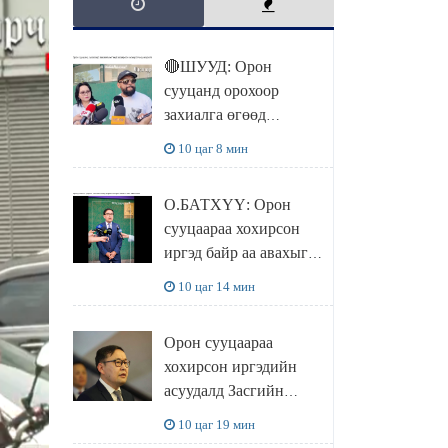
🔴ШУУД: Орон
сууцанд орохоор
захиалга өгөөд
хохирсон хохирогчид
10 цаг 8 мин
мэдээлэл өгч байна
О.БАТХҮҮ: Орон
сууцаараа хохирсон
иргэд байр аа авахыг л
хүсэж байна. Иргэд
10 цаг 14 мин
хохироод байгаа
учраас Засгийн газар
Орон сууцаараа
доривтой арга хэмжээ
хохирсон иргэдийн
авч ажиллана
асуудалд Засгийн
газар дорвитой арга
10 цаг 19 мин
хэмжээ авна