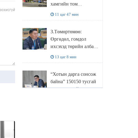
хамгийн том
 зохисгүй
боловсруулах
11 цаг 47 мин
үйлдвэрүүд нь хүртэл
халдлагын бай болов
З.Төмөртөмөө:
Өргөдөл, гомдол
ихсэхэд төрийн албан
хаагчдын хандлага
13 цаг 8 мин
нөлөөлж байна
“Хотын дарга сонсож
байна” 150150 тусгай
дугаарыг наймдугаар
сарын 14-нөөс
13 цаг 28 мин
ажиллуулж эхэлнэ
МОНГОЛ УЛСЫН
ШАДАР САЙД,
УЛСЫН ОНЦГОЙ