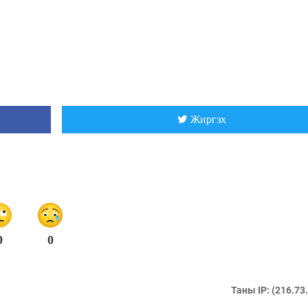
Жиргэх
0
0
Таны IP: (216.73