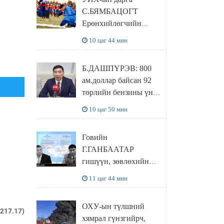
байхгүй, орон сууц ч
С.БЯМБАЦОГТ
байхгүй хаана
Ерөнхийлөгчийн
амьдрахаа мэдэхгүй
захирамжит ТӨРИЙН
явж байна
10 цаг 44 мин
ИЛЧ
ТӨЛӨӨЛӨГЧӨӨР
Б.ДАШПҮРЭВ: 800
Сутай хайрханы
ам.доллар байсан 92
тахилгад оролцжээ
төрлийн бензины үнэ
851 ам.доллар болж
10 цаг 50 мин
НЭМЭГДСЭН
Говийн
Г.ГАНБААТАР
гишүүн, зөвлөхийн
хамт САНКТ
11 цаг 44 мин
ПЕТЕРБУРГТ
зугаалах замын
ОХУ-ын түлшний
зардлаа “ИНҮТ”
.217.17)
хямрал гүнзгийрч,
ТӨХХК даажээ