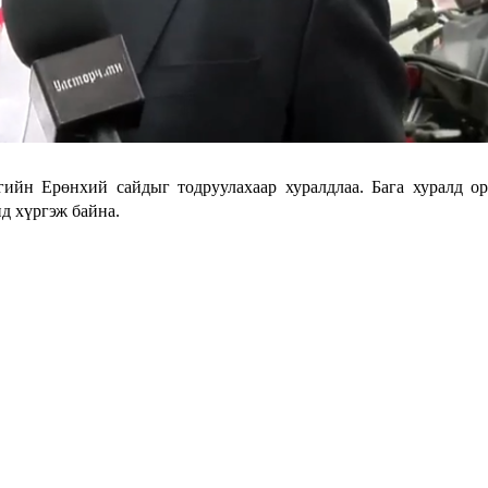
гийн Ерөнхий сайдыг тодруулахаар хуралдлаа. Бага хуралд о
нд хүргэж байна.