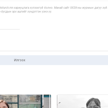
sturch.mn хариуцлага хүлээхгүй болно. Манай сайт ХХЗХ-ны журмын дагуу зүй
э бусдын эрх ашгийг хүндэтгэн үзнэ үү.
Илгээх