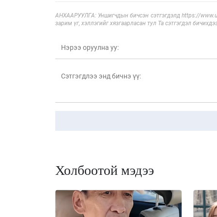
АНХААРУУЛГА: Уншигчдын бичсэн сэтгэгдэлд https://www.ul
зарим үг, хэллэгийг хязгаарласан тул Та сэтгэгдэл бичихдэ
Холбоотой мэдээ