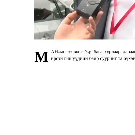
М
АН-ын ээлжит 7-р бага хурлаар дараа
ирсэн гишүүдийн байр суурийг та бүхэ