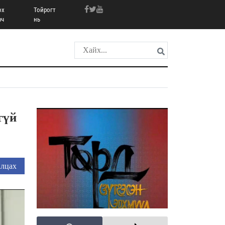
ох
Тойрогт
рч
нь
гүй
лцах