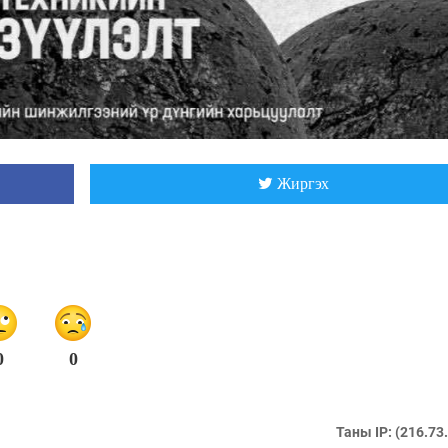
Жиргэх
0
0
Таны IP: (216.73