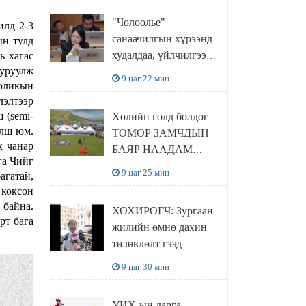
"Чөлөөлье"
илд 2-3
санаачилгын хүрээнд
ын тулд
худалдаа, үйлчилгээ
ь хагас
ууруулж
эрхлэхэд шаарддаг
9 цаг 22 мин
роликын
давхардсан
лэлтээр
бүртгэлийг хүчингүй
 (semi-
Хөлийн голд болдог
болгох тогтоолын
үлш юм.
ТӨМӨР ЗАМЧДЫН
төслийг баталлаа
х чанар
БАЯР НААДАМ
га Чийг
цуцлагдлаа
9 цаг 25 мин
агатай,
 коксон
 байна.
ХОХИРОГЧ: Зургаан
рт бага
жилийн өмнө дахин
төлөвлөлт гээд
айлуудыг нүүлгэсэн.
9 цаг 30 мин
Гэтэл одоог хүртэл
хашаа байшин ч
УИХ-ын дарга