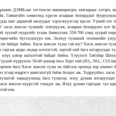
үвшин ДЭМБ-аас тогтоосон зөвшөөрөгдөх хязгаараас хэтэрч, ж
айв. Гамшгийн хэмжээнд хүрсэн агаарын бохирдлыг бууруулах
үдэд шат дараатай ажлуудыг хэрэгжүүлсээр ирсэн. Үүний нэг н
 хагас коксон түлшийг нэвтрүүлж, агаарын бохирдлоо илт б
той түүхий нүүрсийг угааж баяжуулан, 550-700 хэмд хуурай пи
стөрөгчийн бүтээгдэхүүн юм. Энэхүү түлшний техникийн үзүү
он байдаг байна. Хагас коксон түлш гэж юу? Хагас коксон түлш
р гаргаж авдаг, өндөр илчлэгтэй, хортой хий бага ялгаруулдаг т
, илүү цэвэр шаталттай байдаг байна. Үзүүлэлт Тайлбар Шата
Түүхий нүүрснээс 50-60 хувиар бага Хорт хий (SO₂, NOₓ, CO) ба
рчим бага Хагас коксон түлш нь байгаль орчинд хор хөнөөл б
ээ угаар мэдрэгч ашиглахгүй байж болдог аж. Тодруулбал, хагас
үлштэй харьцуулахад бага түлшээр, илүү дулаан ялгаруулдаг
агас коксон нүүрстэй тэнцдэг аж. Илүү дулаан гаргадаг тул өдө
жтой юм.