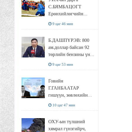
байхгүй, орон сууц ч
С.БЯМБАЦОГТ
байхгүй хаана
Ерөнхийлөгчийн
амьдрахаа мэдэхгүй
захирамжит ТӨРИЙН
явж байна
9 цаг 46 мин
ИЛЧ
ТӨЛӨӨЛӨГЧӨӨР
Б.ДАШПҮРЭВ: 800
Сутай хайрханы
ам.доллар байсан 92
тахилгад оролцжээ
төрлийн бензины үнэ
851 ам.доллар болж
9 цаг 53 мин
НЭМЭГДСЭН
Говийн
Г.ГАНБААТАР
гишүүн, зөвлөхийн
хамт САНКТ
10 цаг 47 мин
ПЕТЕРБУРГТ
зугаалах замын
ОХУ-ын түлшний
зардлаа “ИНҮТ”
хямрал гүнзгийрч,
ТӨХХК даажээ