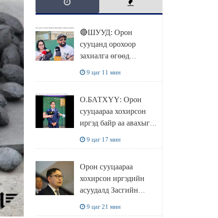
🔴ШУУД: Орон
сууцанд орохоор
захиалга өгөөд
хохирсон хохирогчид
9 цаг 11 мин
мэдээлэл өгч байна
О.БАТХҮҮ: Орон
сууцаараа хохирсон
иргэд байр аа авахыг л
хүсэж байна. Иргэд
9 цаг 17 мин
хохироод байгаа
учраас Засгийн газар
Орон сууцаараа
доривтой арга хэмжээ
хохирсон иргэдийн
авч ажиллана
асуудалд Засгийн
газар дорвитой арга
9 цаг 21 мин
хэмжээ авна