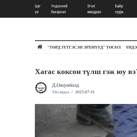
Цаг
Үндэсний
Эгэл
Байр
үе
бахархал
амьдрал
суурь
"ТӨРД ЗҮТГЭСЭН ЭРХМҮҮД" ТӨСӨЛ
ҮНДЭ
Хагас коксон түлш гэж юу вэ
Д.Оюунболд
Үйл явдал
/
2025-07-31