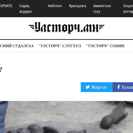
UPDATE
Сэдэв,
Нийтлэл
Ярилцлага
Амжилтын
Онцл
асуудал
түүх
улстө
СНИЙ СУДАЛГАА
"УЛСТӨРЧ" СЭТГҮҮЛ
"УЛСТӨРЧ" СОНИН
?
Жиргэх
Хуваа