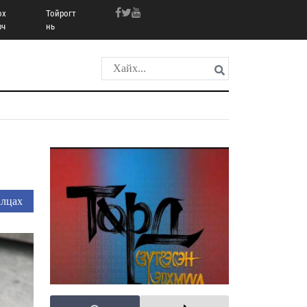
ох
Тойрогт
рч
нь
лцах