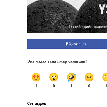
Хуваалцах
Энэ мэдээ танд ямар санагдав?
1
0
1
0
Сэтгэгдэл: