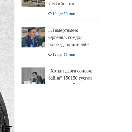
хамгийн том
боловсруулах
10 цаг 50 мин
үйлдвэрүүд нь хүртэл
халдлагын бай болов
З.Төмөртөмөө:
Өргөдөл, гомдол
ихсэхэд төрийн албан
хаагчдын хандлага
12 цаг 11 мин
нөлөөлж байна
“Хотын дарга сонсож
байна” 150150 тусгай
дугаарыг наймдугаар
сарын 14-нөөс
12 цаг 31 мин
ажиллуулж эхэлнэ
МОНГОЛ УЛСЫН
ШАДАР САЙД,
УЛСЫН ОНЦГОЙ