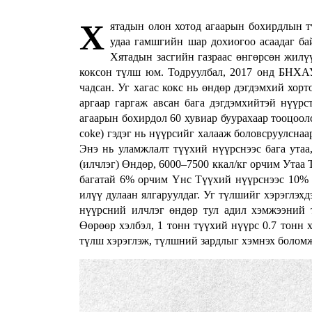
Х
ятадын олон хотод агаарын бохирдлын т
удаа гамшгийн шар дохиогоо асаадаг б
Хятадын засгийн газраас өнгөрсөн жилү
коксон түлш юм. Тодруулбал, 2017 онд БНХАУ
чадсан. Уг хагас кокс нь өндөр дэгдэмхий хор
аргаар гаргаж авсан бага дэгдэмхийтэй нүүр
агаарын бохирдол 60 хувиар буурахаар тооцоолс
coke) гэдэг нь нүүрсийг халааж боловсруулснаа
Энэ нь уламжлалт түүхий нүүрснээс бага утаа
(илчлэг) Өндөр, 6000–7500 ккал/кг орчим Утаа 
багатай 6% орчим Үнс Түүхий нүүрснээс 10% о
илүү дулаан ялгаруулдаг. Уг түлшийг хэрэглэхд
нүүрсний илчлэг өндөр тул адил хэмжээний т
Өөрөөр хэлбэл, 1 тонн түүхий нүүрс 0.7 тонн х
түлш хэрэглэж, түлшний зардлыг хэмнэх болом