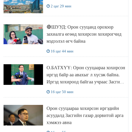
2 цаг 29 мин
🔴ШУУД: Орон сууцанд орохоор
захиалга өгөөд хохирсон хохирогчид
мэдээлэл өгч байна
16 цаг 44 мин
О.БАТХҮҮ: Орон сууцаараа хохирсон
иргэд байр аа авахыг л хүсэж байна.
Иргэд хохироод байгаа учраас Засгийн
газар доривтой арга хэмжээ авч
16 цаг 50 мин
ажиллана
Орон сууцаараа хохирсон иргэдийн
асуудалд Засгийн газар дорвитой арга
хэмжээ авна