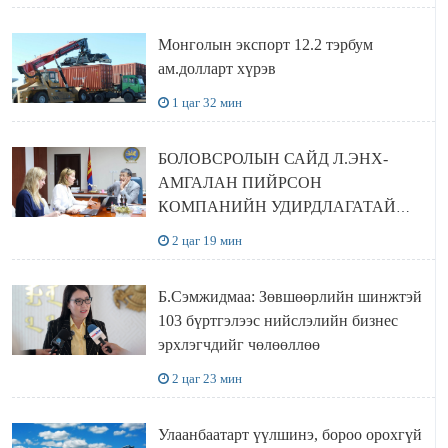
Монголын экспорт 12.2 тэрбум
ам.долларт хүрэв
1 цаг 32 мин
БОЛОВСРОЛЫН САЙД Л.ЭНХ-
АМГАЛАН ПИЙРСОН
КОМПАНИЙН УДИРДЛАГАТАЙ
УУЛЗЛАА
2 цаг 19 мин
Б.Сэмжидмаа: Зөвшөөрлийн шинжтэй
103 бүртгэлээс нийслэлийн бизнес
эрхлэгчдийг чөлөөллөө
2 цаг 23 мин
Улаанбаатарт үүлшинэ, бороо орохгүй