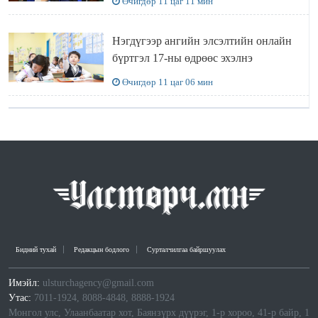
Өчигдөр 11 цаг 11 мин
Нэгдүгээр ангийн элсэлтийн онлайн
бүртгэл 17-ны өдрөөс эхэлнэ
Өчигдөр 11 цаг 06 мин
Бидний тухай
Редакцын бодлого
Сурталчилгаа байршуулах
Имэйл:
ulsturchagency@gmail.com
Утас:
7011-1924, 8088-4848, 8888-1924
Монгол улс, Улаанбаатар хот, Баянзүрх дүүрэг, 1-р хороо, 41-р байр, 1