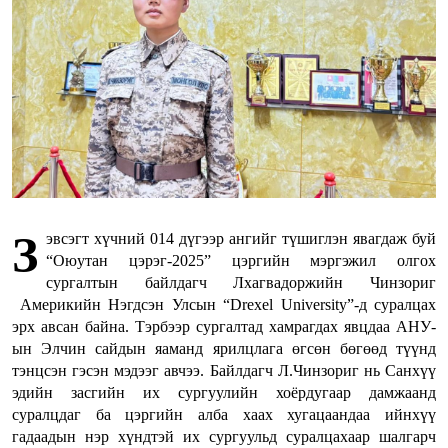
З
эвсэгт хүчний 014 дүгээр ангийг түшиглэн явагдаж буй
“Оюутан цэрэг-2025” цэргийн мэргэжил олгох
сургалтын байлдагч Лхагвадоржийн Чинзориг
Америкийн Нэгдсэн Улсын “Drexel University”-д суралцах
эрх авсан байна. Тэрбээр сургалтад хамрагдах явцдаа АНУ-
ын Элчин сайдын яаманд ярилцлага өгсөн бөгөөд түүнд
тэнцсэн гэсэн мэдээг авчээ. Байлдагч Л.Чинзориг нь Санхүү
эдийн засгийн их сургуулийн хоёрдугаар дамжаанд
суралцдаг ба цэргийн алба хаах хугацаандаа ийнхүү
гадаадын нэр хүндтэй их сургуульд суралцахаар шалгарч