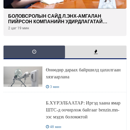
БОЛОВСРОЛЫН САЙД Л.ЭНХ-АМГАЛАН
ПИЙРСОН КОМПАНИЙН УДИРДЛАГАТАЙ
УУЛЗЛАА
2 цаг 19 мин
Өнөөдөр дараах байршилд цахилгаан
хязгаарлана
3 мин
Б.ХҮРЭЛБААТАР: Иргэд хаана ямар
ШТС-д оочирлож байгааг benzin.mn-
ээс мэдэх боломжтой
48 мин