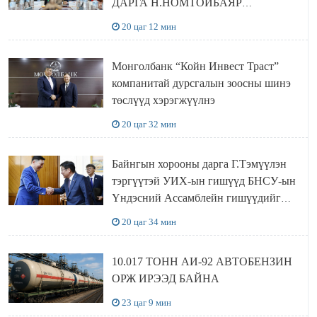
ДАРГА Н.НОМТОЙБАЯР
ӨМНӨГОВЬ АЙМАГТ
20 цаг 12 мин
АЖИЛЛАЛАА
Монголбанк “Койн Инвест Траст”
компанитай дурсгалын зоосны шинэ
төслүүд хэрэгжүүлнэ
20 цаг 32 мин
Байнгын хорооны дарга Г.Тэмүүлэн
тэргүүтэй УИХ-ын гишүүд БНСУ-ын
Үндэсний Ассамблейн гишүүдийг
хүлээн авч уулзав
20 цаг 34 мин
10.017 ТОНН АИ-92 АВТОБЕНЗИН
ОРЖ ИРЭЭД БАЙНА
23 цаг 9 мин