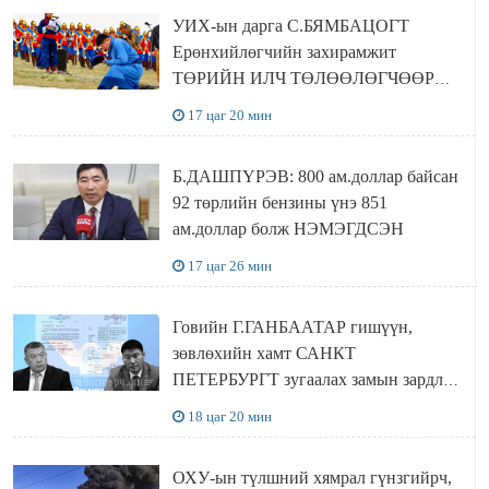
байна
УИХ-ын дарга С.БЯМБАЦОГТ
Ерөнхийлөгчийн захирамжит
ТӨРИЙН ИЛЧ ТӨЛӨӨЛӨГЧӨӨР
Сутай хайрханы тахилгад оролцжээ
17 цаг 20 мин
Б.ДАШПҮРЭВ: 800 ам.доллар байсан
92 төрлийн бензины үнэ 851
ам.доллар болж НЭМЭГДСЭН
17 цаг 26 мин
Говийн Г.ГАНБААТАР гишүүн,
зөвлөхийн хамт САНКТ
ПЕТЕРБУРГТ зугаалах замын зардлаа
“ИНҮТ” ТӨХХК даажээ
18 цаг 20 мин
ОХУ-ын түлшний хямрал гүнзгийрч,