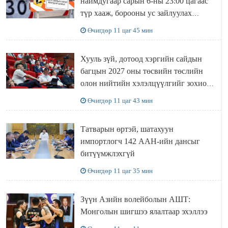
наймдугаар сарын 6-ны 23:00 цагаас
түр хааж, борооны ус зайлуулах
шугамын хөндлөн сэтэлгээ хийнэ
Өчигдөр 11 цаг 45 мин
Хууль зүй, дотоод хэргийн сайдын
багцын 2027 оны төсвийн төслийн
олон нийтийн хэлэлцүүлгийг зохион
байгууллаа
Өчигдөр 11 цаг 43 мин
Татварын өртэй, шатахуун
импортлогч 142 ААН-ийн дансыг
битүүмжлэхгүй
Өчигдөр 11 цаг 35 мин
Зүүн Азийн волейболын АШТ:
Монголын шигшээ ялалтаар эхэллээ