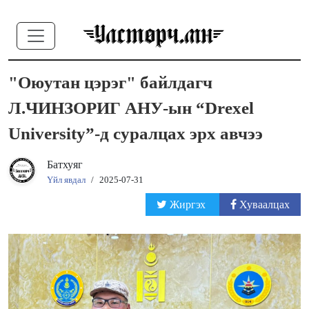
"Оюутан цэрэг" байлдагч
Л.ЧИНЗОРИГ АНУ-ын “Drexel
University”-д суралцах эрх авчээ
Батхуяг
Үйл явдал
/
2025-07-31
Жиргэх
Хуваалцах