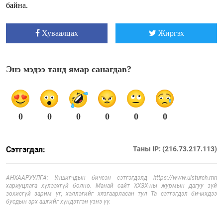
байна.
Хуваалцах
Жиргэх
Энэ мэдээ танд ямар санагдав?
0
0
0
0
0
0
Сэтгэгдэл:
Таны IP: (216.73.217.113)
АНХААРУУЛГА: Уншигчдын бичсэн сэтгэгдэлд https://www.ulsturch.mn
хариуцлага хүлээхгүй болно. Манай сайт ХХЗХ-ны журмын дагуу зүй
зохисгүй зарим үг, хэллэгийг хязгаарласан тул Та сэтгэгдэл бичихдээ
бусдын эрх ашгийг хүндэтгэн үзнэ үү.