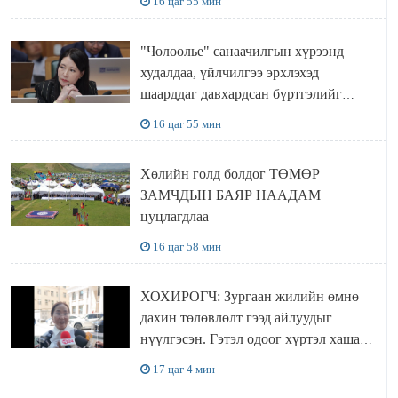
16 цаг 55 мин
"Чөлөөлье" санаачилгын хүрээнд
худалдаа, үйлчилгээ эрхлэхэд
шаарддаг давхардсан бүртгэлийг
хүчингүй болгох тогтоолын төслийг
16 цаг 55 мин
баталлаа
Хөлийн голд болдог ТӨМӨР
ЗАМЧДЫН БАЯР НААДАМ
цуцлагдлаа
16 цаг 58 мин
ХОХИРОГЧ: Зургаан жилийн өмнө
дахин төлөвлөлт гээд айлуудыг
нүүлгэсэн. Гэтэл одоог хүртэл хашаа
байшин ч байхгүй, орон сууц ч
17 цаг 4 мин
байхгүй хаана амьдрахаа мэдэхгүй явж