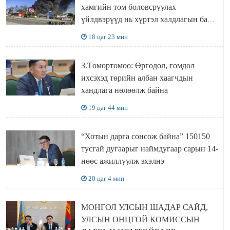
хамгийн том боловсруулах
үйлдвэрүүд нь хүртэл халдлагын бай
болов
18 цаг 23 мин
З.Төмөртөмөө: Өргөдөл, гомдол
ихсэхэд төрийн албан хаагчдын
хандлага нөлөөлж байна
19 цаг 44 мин
“Хотын дарга сонсож байна” 150150
тусгай дугаарыг наймдугаар сарын 14-
нөөс ажиллуулж эхэлнэ
20 цаг 4 мин
МОНГОЛ УЛСЫН ШАДАР САЙД,
УЛСЫН ОНЦГОЙ КОМИССЫН