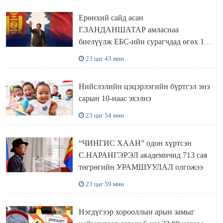
Ерөнхий сайд асан
Г.ЗАНДАНШАТАР амласнаа
биелүүлж ЕБС-ийн сурагчдад өгөх 10.
МЯНГАН ШАТРАА хүлээн авчээ
23 цаг 43 мин
Нийслэлийн цэцэрлэгийн бүртгэл энэ
сарын 10-наас эхэлнэ
23 цаг 54 мин
“ЧИНГИС ХААН” одон хүртсэн
С.НАРАНГЭРЭЛ академичид 713 сая
төгрөгийн УРАМШУУЛАЛ олгожээ
23 цаг 59 мин
Нэгдүгээр хорооллын арын замыг