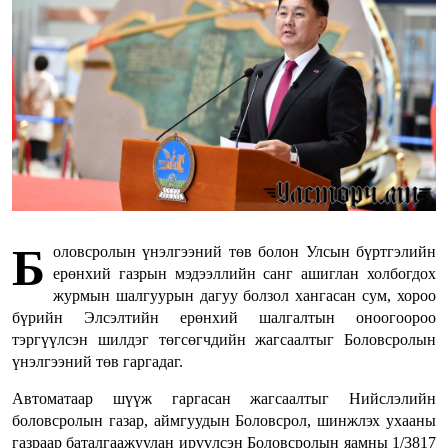
Б
оловсролын үнэлгээний төв болон Улсын бүртгэлийн
ерөнхий газрын мэдээллийн санг ашиглан холбогдох
журмын шалгуурын дагуу болзол хангасан сум, хороо
бүрийн Элсэлтийн ерөнхий шалгалтын оноогоороо
тэргүүлсэн шилдэг төгсөгчдийн жагсаалтыг Боловсролын
үнэлгээний төв гаргадаг.
Автоматаар шүүж гаргасан жагсаалтыг Нийслэлийн
боловсролын газар, аймгуудын Боловсрол, шинжлэх ухааны
газраар баталгаажуулан ирүүлсэн Боловсролын яамны 1/3817