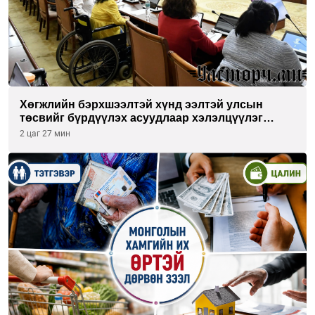
Хөгжлийн бэрхшээлтэй хүнд ээлтэй улсын
төсвийг бүрдүүлэх асуудлаар хэлэлцүүлэг
өрнүүлж байна
2 цаг 27 мин