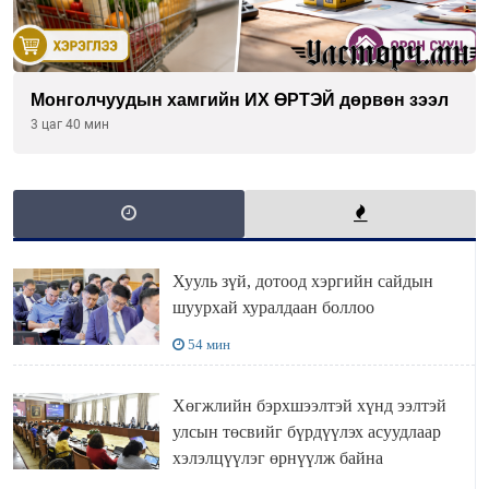
Монголчуудын хамгийн ИХ ӨРТЭЙ дөрвөн зээл
3 цаг 40 мин
Хууль зүй, дотоод хэргийн сайдын
шуурхай хуралдаан боллоо
54 мин
Хөгжлийн бэрхшээлтэй хүнд ээлтэй
улсын төсвийг бүрдүүлэх асуудлаар
хэлэлцүүлэг өрнүүлж байна