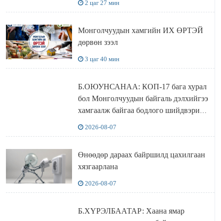
2 цаг 27 мин
Монголчуудын хамгийн ИХ ӨРТЭЙ
дөрвөн зээл
3 цаг 40 мин
Б.ОЮУНСАНАА: КОП-17 бага хурал
бол Монголчуудын байгаль дэлхийгээ
хамгаалж байгаа бодлого шийдвэрийг
ДЭЛХИЙД СУРТАЛЧИЛАХ гол
2026-08-07
бодлого
Өнөөдөр дараах байршилд цахилгаан
хязгаарлана
2026-08-07
Б.ХҮРЭЛБААТАР: Хаана ямар