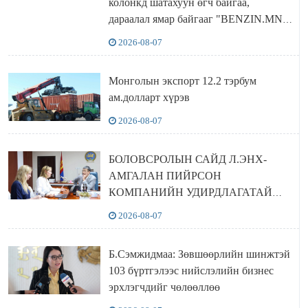
колонкд шатахуун өгч байгаа,
дараалал ямар байгааг "BENZIN.MN”
сайтаас харах боломжтой
2026-08-07
Монголын экспорт 12.2 тэрбум
ам.долларт хүрэв
2026-08-07
БОЛОВСРОЛЫН САЙД Л.ЭНХ-
АМГАЛАН ПИЙРСОН
КОМПАНИЙН УДИРДЛАГАТАЙ
УУЛЗЛАА
2026-08-07
Б.Сэмжидмаа: Зөвшөөрлийн шинжтэй
103 бүртгэлээс нийслэлийн бизнес
эрхлэгчдийг чөлөөллөө