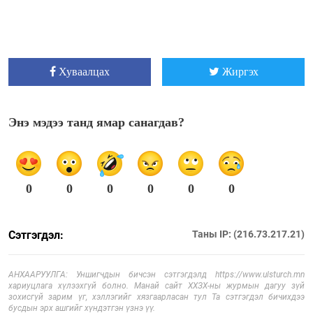
Хуваалцах
Жиргэх
Энэ мэдээ танд ямар санагдав?
0
0
0
0
0
0
Сэтгэгдэл:
Таны IP: (216.73.217.21)
АНХААРУУЛГА: Уншигчдын бичсэн сэтгэгдэлд https://www.ulsturch.mn
хариуцлага хүлээхгүй болно. Манай сайт ХХЗХ-ны журмын дагуу зүй
зохисгүй зарим үг, хэллэгийг хязгаарласан тул Та сэтгэгдэл бичихдээ
бусдын эрх ашгийг хүндэтгэн үзнэ үү.