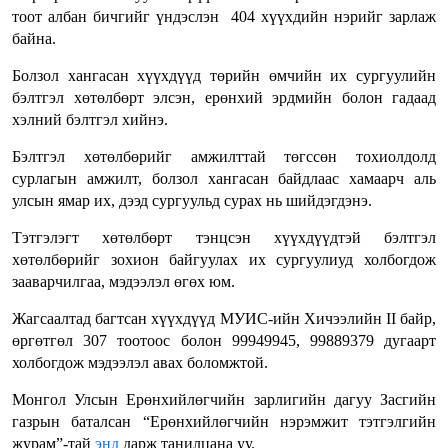
тоот албан бичгийг үндэслэн 404 хүүхдийн нэрийг зарлаж
байна.
Болзол хангасан хүүхдүүд төрийн өмчийн их сургуулийн
бэлтгэл хөтөлбөрт элсэн, ерөнхий эрдмийн болон гадаад
хэлний бэлтгэл хийнэ.
Бэлтгэл хөтөлбөрийг амжилттай төгссөн тохиолдолд
сурлагын амжилт, болзол хангасан байдлаас хамаарч аль
улсын ямар их, дээд сургуульд сурах нь шийдэгдэнэ.
Тэтгэлэгт хөтөлбөрт тэнцсэн хүүхдүүдтэй бэлтгэл
хөтөлбөрийг зохион байгуулах их сургуулиуд холбогдож
зааварчилгаа, мэдээлэл өгөх юм.
Жагсаалтад багтсан хүүхдүүд МУИС-ийн Хичээлийн II байр,
өргөтгөл 307 тоотоос болон 99949945, 99889379 дугаарт
холбогдож мэдээлэл авах боломжтой.
Монгол Улсын Ерөнхийлөгчийн зарлигийн дагуу Засгийн
газрын баталсан “Ерөнхийлөгчийн нэрэмжит тэтгэлгийн
журам”-тай
энд
дарж танилцана уу.