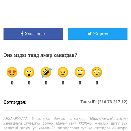
Хуваалцах
Жиргэх
Энэ мэдээ танд ямар санагдав?
0
0
0
0
0
0
Сэтгэгдэл:
Таны IP: (216.73.217.12)
АНХААРУУЛГА: Уншигчдын бичсэн сэтгэгдэлд https://www.ulsturch.mn
хариуцлага хүлээхгүй болно. Манай сайт ХХЗХ-ны журмын дагуу зүй
зохисгүй зарим үг, хэллэгийг хязгаарласан тул Та сэтгэгдэл бичихдээ