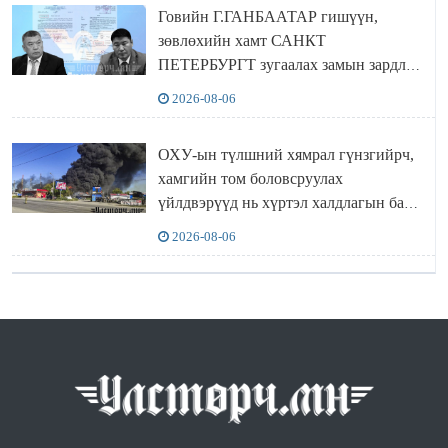
Говийн Г.ГАНБААТАР гишүүн,
зөвлөхийн хамт САНКТ
ПЕТЕРБУРГТ зугаалах замын зардлаа
“ИНҮТ” ТӨХХК даажээ
2026-08-06
ОХУ-ын түлшний хямрал гүнзгийрч,
хамгийн том боловсруулах
үйлдвэрүүд нь хүртэл халдлагын бай
болов
2026-08-06