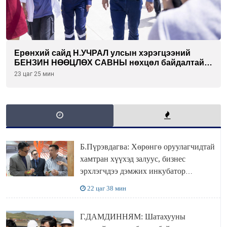
Ерөнхий сайд Н.УЧРАЛ улсын хэрэгцээний
БЕНЗИН НӨӨЦЛӨХ САВНЫ нөхцөл байдалтай
танилцлаа
23 цаг 25 мин
Б.Пүрэвдагва: Хөрөнгө оруулагчидтай
хамтран хүүхэд залуус, бизнес
эрхлэгчдээ дэмжих инкубатор
төвүүдийг хотын захын хорооллуудад
22 цаг 38 мин
байгуулна
Г.ДАМДИННЯМ: Шатахууны