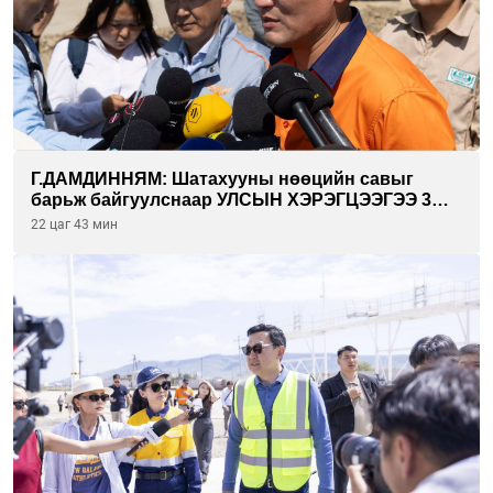
Г.ДАМДИННЯМ: Шатахууны нөөцийн савыг
барьж байгуулснаар УЛСЫН ХЭРЭГЦЭЭГЭЭ 3
САРААР НӨӨЦЛӨДӨГ болно
22 цаг 43 мин