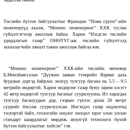
Төслийн бүтээн байгуулалтыг Францын “Пома групп”-ийн
инженерүүд ахалж, “Моннис инженеринг” ХХК туслан
гүйцэтгэгчээр ажиллаж байна. Харин “Нэгдсэн төслийн
удирдлагын газар” ОНӨТҮГ-аас төслийн гүйцэтгэлд
захиалагчийн хяналт тавин ажиллаж байгаа юм.
“Моннис инженеринг” ХХК-ийн төслийн менежер
Б.Мөнхбаясгалан “Дүүжин замын тээврийн Яармаг дахь
буудлын дэргэд байрлах энэхүү тулгуур багана нь 5.5 – 9.5
метрийн өндөртэй. Харин өндөрлөг газар буюу зарим хэсэгт
42 метр өндөртэй тулгуур баганыг суурилуулна. Ил харагдах
тулгуур багануудын дор, газрын гүнээс доош 20 метрт
суурийг бэхэлж суурилуулсан. Ингэхдээ газар хөдлөлтөд
тэсвэртэй байх, геологийн онцлог нөхцөл зэрэг олон улсын
стандарт шаардлагыг мөрдөж, аюулгүй технологи бүхий
бүтээн байгуулалтыг хийсэн” гэв.