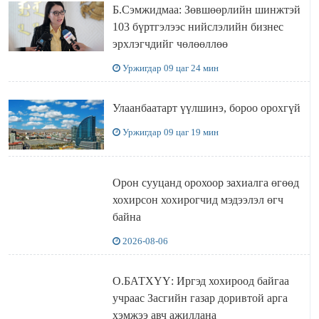
Б.Сэмжидмаа: Зөвшөөрлийн шинжтэй
103 бүртгэлээс нийслэлийн бизнес
эрхлэгчдийг чөлөөллөө
Уржигдар 09 цаг 24 мин
Улаанбаатарт үүлшинэ, бороо орохгүй
Уржигдар 09 цаг 19 мин
Орон сууцанд орохоор захиалга өгөөд
хохирсон хохирогчид мэдээлэл өгч
байна
2026-08-06
О.БАТХҮҮ: Иргэд хохироод байгаа
учраас Засгийн газар доривтой арга
хэмжээ авч ажиллана