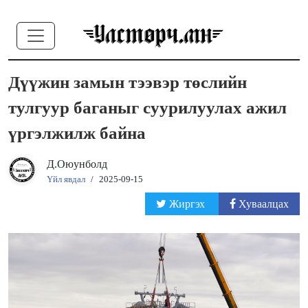
Дүүжин замын тээвэр төслийн
тулгуур баганыг суурилуулах ажил
үргэлжилж байна
Д.Оюунболд
Үйл явдал
/
2025-09-15
Жиргэх
Хуваалцах