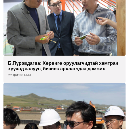
Б.Пүрэвдагва: Хөрөнгө оруулагчидтай хамтран
хүүхэд залуус, бизнес эрхлэгчдээ дэмжих
инкубатор төвүүдийг хотын захын
22 цаг 38 мин
хорооллуудад байгуулна