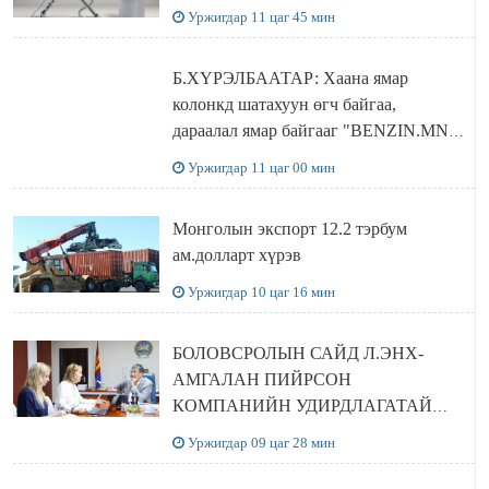
Уржигдар 11 цаг 45 мин
Б.ХҮРЭЛБААТАР: Хаана ямар
колонкд шатахуун өгч байгаа,
дараалал ямар байгааг "BENZIN.MN”
сайтаас харах боломжтой
Уржигдар 11 цаг 00 мин
Монголын экспорт 12.2 тэрбум
ам.долларт хүрэв
Уржигдар 10 цаг 16 мин
БОЛОВСРОЛЫН САЙД Л.ЭНХ-
АМГАЛАН ПИЙРСОН
КОМПАНИЙН УДИРДЛАГАТАЙ
УУЛЗЛАА
Уржигдар 09 цаг 28 мин