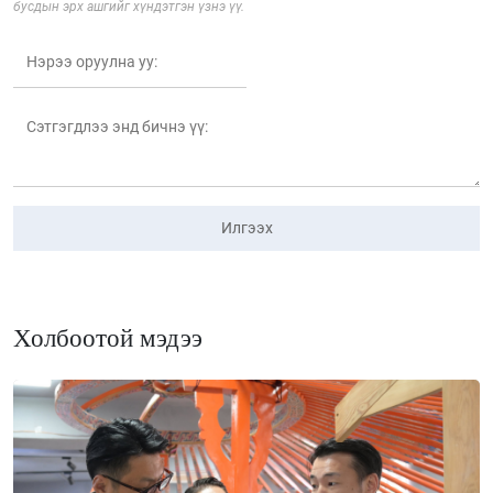
бусдын эрх ашгийг хүндэтгэн үзнэ үү.
Илгээх
Холбоотой мэдээ