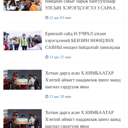
нөөцийн савыг барьж байгуулснаар
УЛСЫН ХЭРЭГЦЭЭГЭЭ 3 САРААР
НӨӨЦЛӨДӨГ болно
22 цаг 43 мин
Ерөнхий сайд Н.УЧРАЛ улсын
хэрэгцээний БЕНЗИН НӨӨЦЛӨХ
САВНЫ нөхцөл байдалтай танилцлаа
23 цаг 25 мин
Хотын дарга асан Х.НЯМБААТАР
Хэнтий аймагт наадамлаж шинэ заанд
шагнал гардуулж явна
23 цаг 28 мин
Хотын дарга асан Х.НЯМБААТАР
Хэнтий аймагт наадамлаж шинэ заанд
шагнал гардуулж явна