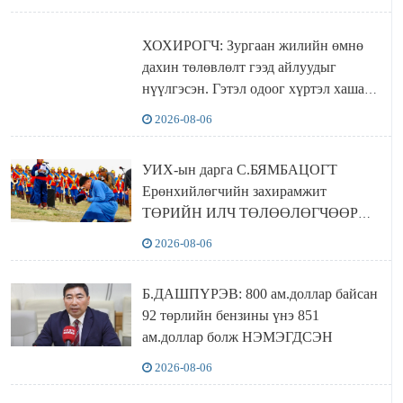
ХОХИРОГЧ: Зургаан жилийн өмнө
дахин төлөвлөлт гээд айлуудыг
нүүлгэсэн. Гэтэл одоог хүртэл хашаа
байшин ч байхгүй, орон сууц ч
2026-08-06
байхгүй хаана амьдрахаа мэдэхгүй явж
байна
УИХ-ын дарга С.БЯМБАЦОГТ
Ерөнхийлөгчийн захирамжит
ТӨРИЙН ИЛЧ ТӨЛӨӨЛӨГЧӨӨР
Сутай хайрханы тахилгад оролцжээ
2026-08-06
Б.ДАШПҮРЭВ: 800 ам.доллар байсан
92 төрлийн бензины үнэ 851
ам.доллар болж НЭМЭГДСЭН
2026-08-06