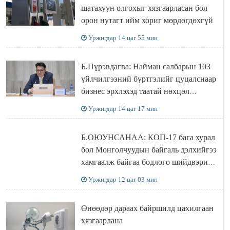
шатахуун олгохыг хязгаарласан бол
орон нутагт ийм хориг мөрдөгдөхгүй
Уржигдар 14 цаг 55 мин
Б.Пүрэвдагва: Найман салбарын 103
үйлчилгээний бүртгэлийг цуцалснаар
бизнес эрхлэхэд таатай нөхцөл
бүрдэнэ
Уржигдар 14 цаг 17 мин
Б.ОЮУНСАНАА: КОП-17 бага хурал
бол Монголчуудын байгаль дэлхийгээ
хамгаалж байгаа бодлого шийдвэрийг
ДЭЛХИЙД СУРТАЛЧИЛАХ гол
Уржигдар 12 цаг 03 мин
бодлого
Өнөөдөр дараах байршилд цахилгаан
хязгаарлана