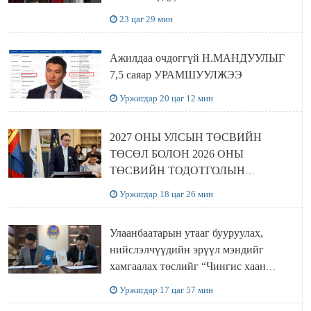
23 цаг 29 мин
Ажилдаа очдоггүй Н.МАНДУУЛЫГ
7,5 саяар УРАМШУУЛЖЭЭ
Уржигдар 20 цаг 12 мин
2027 ОНЫ УЛСЫН ТӨСВИЙН
ТӨСӨЛ БОЛОН 2026 ОНЫ
ТӨСВИЙН ТОДОТГОЛЫН
ТӨСЛИЙН ОЛОН НИЙТИЙН
Уржигдар 18 цаг 26 мин
ХЭЛЭЛЦҮҮЛЭГ БОЛЛОО
Улаанбаатарын утааг бууруулах,
нийслэлчүүдийн эрүүл мэндийг
хамгаалах төслийг “Чингис хаан
баялгийн сан нэгдэл” ХХК-тай
Уржигдар 17 цаг 57 мин
хамтран хэрэгжүүлнэ