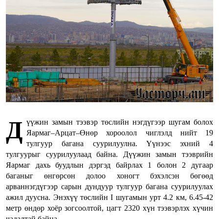
Д
үүжин замын тээвэр төслийн нэгдүгээр шугам болох
Яармаг–Арцат–Өнөр хороолол чиглэлд нийт 19
тулгуур багана суурилуулна. Үүнээс эхний 4
тулгуурыг суурилуулаад байна. Дүүжин замын тээврийн
Яармаг дахь буудлын дэргэд байрлах 1 болон 2 дугаар
баганыг өнгөрсөн долоо хоногт бэхэлсэн бөгөөд
арваннэгдүгээр сарын дундуур тулгуур багана суурилуулах
ажил дуусна. Энэхүү төслийн I шугамын урт 4.2 км, 6.45-42
метр өндөр хоёр зогсоолтой, цагт 2320 хүн тээвэрлэх хүчин
чадалтай байна.