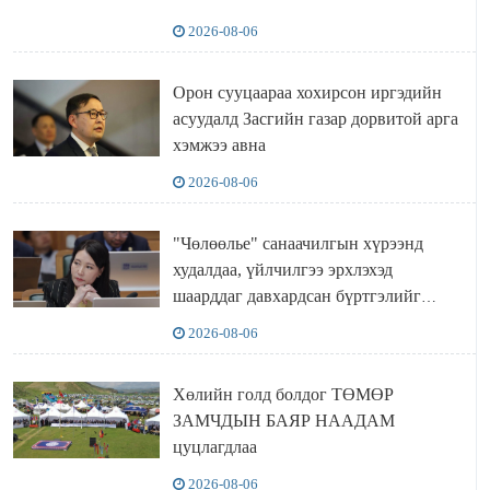
2026-08-06
Орон сууцаараа хохирсон иргэдийн
асуудалд Засгийн газар дорвитой арга
хэмжээ авна
2026-08-06
"Чөлөөлье" санаачилгын хүрээнд
худалдаа, үйлчилгээ эрхлэхэд
шаарддаг давхардсан бүртгэлийг
хүчингүй болгох тогтоолын төслийг
2026-08-06
баталлаа
Хөлийн голд болдог ТӨМӨР
ЗАМЧДЫН БАЯР НААДАМ
цуцлагдлаа
2026-08-06