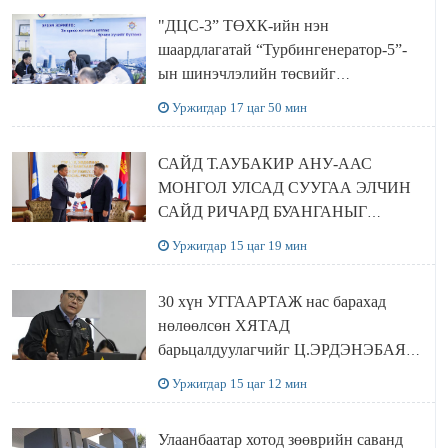
"ДЦС-3” ТӨХК-ийн нэн
шаардлагатай “Турбингенератор-5”-
ын шинэчлэлийн төсвийг
шийдвэрлэхээр болов
Уржигдар 17 цаг 50 мин
САЙД Т.АУБАКИР АНУ-ААС
МОНГОЛ УЛСАД СУУГАА ЭЛЧИН
САЙД РИЧАРД БУАНГАНЫГ
ХҮЛЭЭН АВЧ УУЛЗЛАА
Уржигдар 15 цаг 19 мин
30 хүн УГГААРТАЖ нас барахад
нөлөөлсөн ХЯТАД
барьцалдуулагчийг Ц.ЭРДЭНЭБАЯР
захирал дахин худалдаж авахаар
Уржигдар 15 цаг 12 мин
болжээ
Улаанбаатар хотод зөөврийн саванд