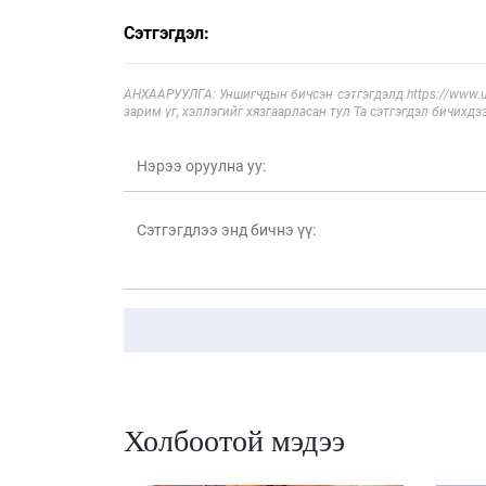
Сэтгэгдэл:
АНХААРУУЛГА: Уншигчдын бичсэн сэтгэгдэлд https://www.ul
зарим үг, хэллэгийг хязгаарласан тул Та сэтгэгдэл бичихдэ
Холбоотой мэдээ