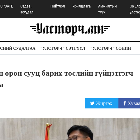
UPDATE
Сэдэв,
Нийтлэл
Ярилцлага
Амжилтын
Онцл
асуудал
түүх
улстө
СНИЙ СУДАЛГАА
"УЛСТӨРЧ" СЭТГҮҮЛ
"УЛСТӨРЧ" СОНИН
 орон сууц барих төслийн гүйцэтгэгч
а
Жиргэх
Хуваа