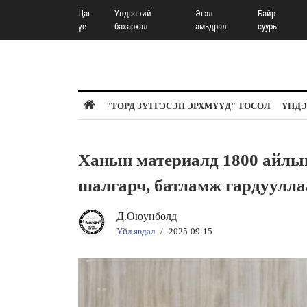
Цаг
Үндэсний
Эгэл
Байр
үе
бахархал
амьдрал
суурь
"ТӨРД ЗҮТГЭСЭН ЭРХМҮҮД" ТӨСӨЛ
ҮНДЭ
Ханын материалд 1800 айлын
шалгарч, батламж гардуулла
Д.Оюунболд
Үйл явдал
/
2025-09-15