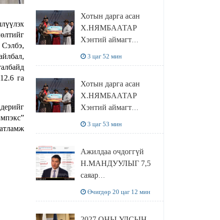
танилцлаа
Хотын дарга асан
шлүүлэх
Х.НЯМБААТАР
өлтийг
Хэнтий аймагт
 Сэлбэ,
наадамлаж шинэ заанд
йлбал,
3 цаг 52 мин
шагнал гардуулж явна
талбайд
12.6 га
Хотын дарга асан
Х.НЯМБААТАР
дерийг
Хэнтий аймагт
импэкс”
наадамлаж шинэ заанд
3 цаг 53 мин
атламж
шагнал гардуулж явна
Ажилдаа очдоггүй
Н.МАНДУУЛЫГ 7,5
саяар
УРАМШУУЛЖЭЭ
Өчигдөр 20 цаг 12 мин
2027 ОНЫ УЛСЫН