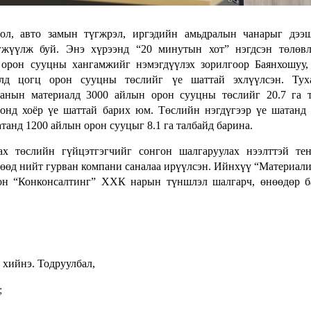
дол, авто замын түгжрэл, иргэдийн амьдралын чанарыг дээ
гжүүлж буй. Энэ хүрээнд “20 минутын хот” нэгдсэн төлөвл
орон сууцны хангамжийг нэмэгдүүлэх зорилгоор Баянхошуу,
лд цогц орон сууцны төслийг үе шаттай эхлүүлсэн. Туха
Ханын материалд 3000 айлын орон сууцны төслийг 20.7 га 
онд хоёр үе шаттай барих юм. Төслийн нэгдүгээр үе шатанд 
атанд 1200 айлын орон сууцыг 8.1 га талбайд барина.
 төслийн гүйцэтгэгчийг сонгон шалгаруулах нээлттэй тен
өгөөд нийт гурван компани саналаа ирүүлсэн. Ийнхүү “Материал
н “Конконсалтинг” ХХК нарын түншлэл шалгарч, өнөөдөр б
 хийнэ. Тодруулбал,
;