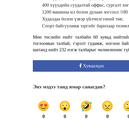
400 хүүхдийн суудалтай оффис, сургалт хө
1200 машины ил болон дулаан зогсоол /180
Худалдаа болон үзвэр үйлчилгээний төв;
Спорт байгууламж зэргийг барихаар төлөв
Мөн төслийн нийт талбайн 60 хувьд нийтийн
тоглоомын талбай, гэрэлт гудамж, ногоон ба
шатанд нийт 232 нэгж талбарыг чөлөөлөхөөс гү
Хуваалцах
Энэ мэдээ танд ямар санагдав?
0
0
0
0