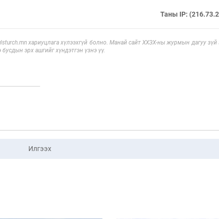
Таны IP: (216.73.
sturch.mn хариуцлага хүлээхгүй болно. Манай сайт ХХЗХ-ны журмын дагуу зүй
э бусдын эрх ашгийг хүндэтгэн үзнэ үү.
Илгээх