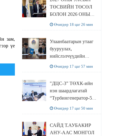
ТӨСВИЙН ТӨСӨЛ
БОЛОН 2026 ОНЫ
ТӨСВИЙН
Өчигдөр 18 цаг 26 мин
ТОДОТГОЛЫН
ТӨСЛИЙН ОЛОН
йн зам,
Улаанбаатарын утааг
НИЙТИЙН
гээр үе
бууруулах,
ХЭЛЭЛЦҮҮЛЭГ
нийслэлчүүдийн
БОЛЛОО
эрүүл мэндийг
Өчигдөр 17 цаг 57 мин
хамгаалах төслийг
“Чингис хаан
"ДЦС-3” ТӨХК-ийн
баялгийн сан нэгдэл”
нэн шаардлагатай
ХХК-тай хамтран
“Турбингенератор-5”-
хэрэгжүүлнэ
ын шинэчлэлийн
Өчигдөр 17 цаг 50 мин
төсвийг
шийдвэрлэхээр болов
САЙД Т.АУБАКИР
АНУ-ААС МОНГОЛ