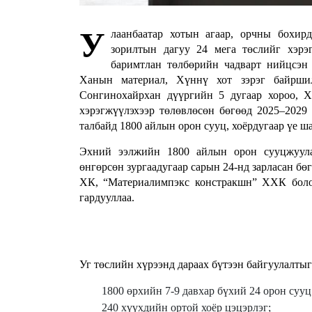
У
лаанбаатар хотын агаар, орчны бохир
зорилтын дагуу 24 мега төслийг хэрэ
баримтлан төлбөрийн чадварт нийцсэн 
Ханын материал, Хүннү хот зэрэг байрши
Сонгинохайрхан дүүргийн 5 дугаар хороо, 
хэрэгжүүлэхээр төлөвлөсөн бөгөөд 2025–2029 
талбайд 1800 айлын орон сууц, хоёрдугаар үе ш
Эхний ээлжийн 1800 айлын орон сууцжуулах
өнгөрсөн зургаадугаар сарын 24-нд зарласан б
ХК, “Материалимпэкс констракшн” ХХК боло
гардууллаа.
Уг төслийн хүрээнд дараах бүтээн байгуулалтыг
1800 өрхийн 7-9 давхар бүхий 24 орон сууц
240 хүүхдийн ортой хоёр цэцэрлэг;