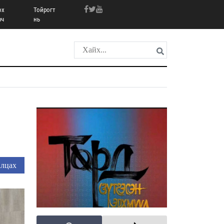
ох
Тойрогт
рч
нь
лцах