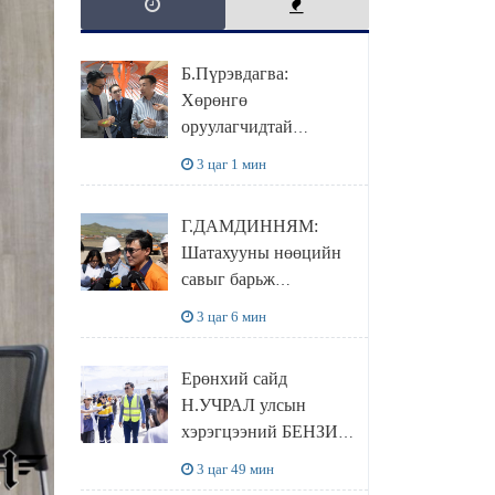
Б.Пүрэвдагва:
Хөрөнгө
оруулагчидтай
хамтран хүүхэд залуус,
3 цаг 1 мин
бизнес эрхлэгчдээ
дэмжих инкубатор
Г.ДАМДИННЯМ:
төвүүдийг хотын
Шатахууны нөөцийн
захын хорооллуудад
савыг барьж
байгуулна
байгуулснаар УЛСЫН
3 цаг 6 мин
ХЭРЭГЦЭЭГЭЭ 3
САРААР
Ерөнхий сайд
НӨӨЦЛӨДӨГ болно
Н.УЧРАЛ улсын
хэрэгцээний БЕНЗИН
НӨӨЦЛӨХ САВНЫ
3 цаг 49 мин
нөхцөл байдалтай