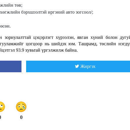
гжлийн төв;
 хөгжлийн бэрхшээлтэй иргэний авто зогсоол/;
лөсөн.
 зориулалттай цэцэрлэгт хүрээлэн, явган хүний болон дугу
йгууламжийг цогцоор нь шийдэх юм. Ташрамд, төслийн нэгдү
йцэтгэл 93.9 хувьтай үргэлжилж байна.
Жиргэх
0
0