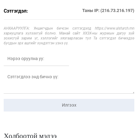
Сэтгэгдэл:
Таны IP: (216.73.216.197)
АНХААРУУЛГА: Уншигчдын бичсэн сэтгэгдэлд https://www.ulsturch.mn
хариуцлага хүлээхгүй болно. Манай сайт ХХЗХ-ны журмын дагуу зүй
зохисгүй зарим үг, хэллэгийг хязгаарласан тул Та сэтгэгдэл бичихдээ
бусдын эрх ашгийг хүндэтгэн үзнэ үү.
Илгээх
Холбоотой мэдээ