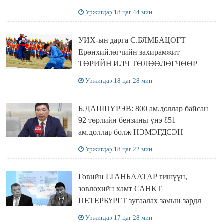
байшин ч байхгүй, орон сууц ч
Уржигдар 18 цаг 44 мин
байхгүй хаана амьдрахаа мэдэхгүй явж
байна
УИХ-ын дарга С.БЯМБАЦОГТ
Ерөнхийлөгчийн захирамжит
ТӨРИЙН ИЛЧ ТӨЛӨӨЛӨГЧӨӨР
Сутай хайрханы тахилгад оролцжээ
Уржигдар 18 цаг 28 мин
Б.ДАШПҮРЭВ: 800 ам.доллар байсан
92 төрлийн бензины үнэ 851
ам.доллар болж НЭМЭГДСЭН
Уржигдар 18 цаг 22 мин
Говийн Г.ГАНБААТАР гишүүн,
зөвлөхийн хамт САНКТ
ПЕТЕРБУРГТ зугаалах замын зардлаа
“ИНҮТ” ТӨХХК даажээ
Уржигдар 17 цаг 28 мин