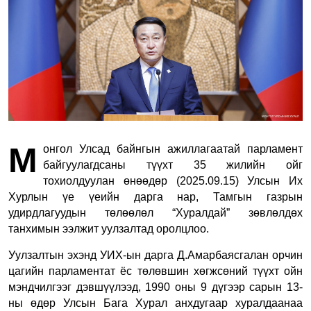
М
онгол Улсад байнгын ажиллагаатай парламент
байгуулагдсаны түүхт 35 жилийн ойг
тохиолдуулан өнөөдөр (2025.09.15) Улсын Их
Хурлын үе үеийн дарга нар, Тамгын газрын
удирдлагуудын төлөөлөл “Хуралдай” зөвлөлдөх
танхимын ээлжит уулзалтад оролцлоо.
Уулзалтын эхэнд УИХ-ын дарга Д.Амарбаясгалан орчин
цагийн парламентат ёс төлөвшин хөгжсөний түүхт ойн
мэндчилгээг дэвшүүлээд,
1990 оны 9 дүгээр сарын 13-
ны өдөр
Улсын Бага Хурал
анхдугаар
хуралдаанаа