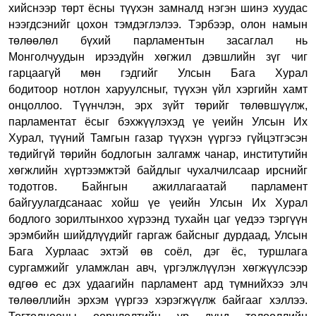
хийснээр төрт ёсны түүхэн
замналд
нэгэн шинэ хуудас
нээгдсэ
нийг цохон тэмдэглэлээ
.
Тэрбээр, о
лон намын
төлөөлөл
бүхий
парламент
ын засаглал нь
М
онголчуудын ирээдүйн хөгжил дэвшлий
н
зүг чиг
гарцаагүй мөн гэдгийг Улсын Бага Хурал
бодитоор
нотлон харуулсныг, түүхэн үйл хэргийн хамт
онцоллоо. Түүнчлэн, эрх зүйт төрийг төлөвшүүлж,
парламентат ёсыг бэхжүүлэхэд үе үеийн Улсын Их
Хурал, түүний Тамгын газар түүхэн үүргээ гүйцэтгэсэн
төдийгүй төрийн бодлогын залгамж чанар, институтийн
хөгжлийн хүртээмжтэй байдлыг чухалчилсаар ирснийг
тодотгов. Байнгын ажиллагаатай парламент
байгуулагдсанаас хойш үе үеийн Улсын Их Хурал
бодлого зорилтынхоо хүрээнд тухайн цаг үедээ тэргүүн
эрэмбийн шийдлүүдийг гаргаж байсныг дурдаад, Улсын
Бага Хурлаас эхтэй өв соёл, дэг ёс, туршлага
сургамжийг уламжлан авч, үргэлжлүүлэн хөгжүүлсээр
өдгөө ес дэх удаагийн парламент ард түмнийхээ элч
төлөөллийн эрхэм үүргээ хэрэгжүүлж байгааг хэллээ.