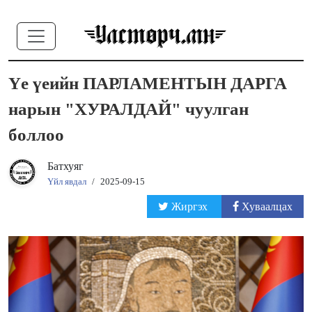
Үе үеийн ПАРЛАМЕНТЫН ДАРГА
нарын "ХУРАЛДАЙ" чуулган
боллоо
Батхуяг
Үйл явдал
/
2025-09-15
Жиргэх
Хуваалцах