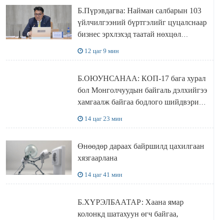
Б.Пүрэвдагва: Найман салбарын 103
үйлчилгээний бүртгэлийг цуцалснаар
бизнес эрхлэхэд таатай нөхцөл
бүрдэнэ
12 цаг 9 мин
Б.ОЮУНСАНАА: КОП-17 бага хурал
бол Монголчуудын байгаль дэлхийгээ
хамгаалж байгаа бодлого шийдвэрийг
ДЭЛХИЙД СУРТАЛЧИЛАХ гол
14 цаг 23 мин
бодлого
Өнөөдөр дараах байршилд цахилгаан
хязгаарлана
14 цаг 41 мин
Б.ХҮРЭЛБААТАР: Хаана ямар
колонкд шатахуун өгч байгаа,