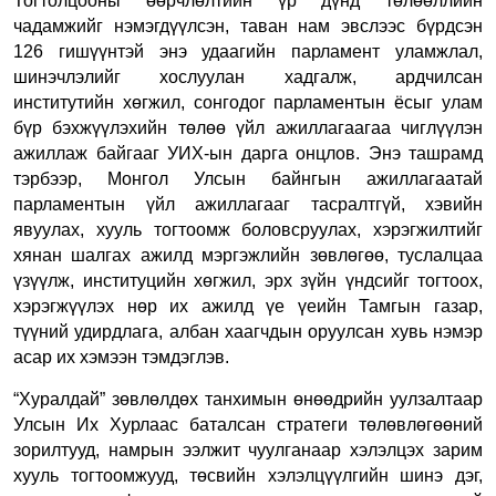
Тогтолцооны өөрчлөлтийн үр дүнд төлөөллийн
чадамжийг нэмэгдүүлсэн, таван нам эвслээс бүрдсэн
126 гишүүнтэй энэ удаагийн парламент
уламжлал,
шинэчлэлийг хослуулан хадгалж, ардчилсан
институ
т
ийн хөгжил, сонгодог парламентын ёсыг улам
бүр бэхжүүлэхийн төлөө үйл ажиллагаагаа чиглүүлэн
ажиллаж бай
гааг УИХ-ын дарга онцлов.
Энэ ташрамд
тэрбээр, Монгол Улсын байнгын ажиллагаатай
парламентын үйл ажиллагааг тасралтгүй, хэвийн
явуулах, хууль тогтоомж боловсруулах, хэрэгжилтийг
хянан шалгах ажилд мэргэжлийн зөвлөгөө, туслалцаа
үзүүлж, институцийн хөгжил, эрх зүйн үндсийг тогтоох,
хэрэгжүүлэх нөр их ажилд үе үеийн Тамгын газар,
түүний удирдлага, албан хаагчдын оруулсан хувь нэмэр
асар их хэмээн тэмдэглэв.
“Хуралдай” зөвлөлдөх танхимын өнөөдрийн уулзалтаар
Улсын Их Хурлаас баталсан стратеги төлөвлөгөөний
зорилтууд, намрын ээлжит чуулганаар хэлэлцэх зарим
хууль тогтоомжууд, төсвийн хэлэлцүүлгийн шинэ дэг,