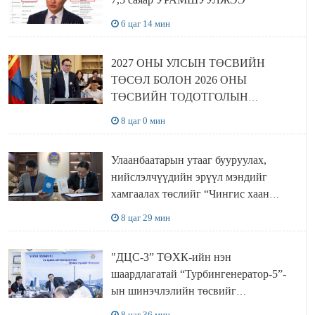
6 цаг 14 мин
2027 ОНЫ УЛСЫН ТӨСВИЙН
ТӨСӨЛ БОЛОН 2026 ОНЫ
ТӨСВИЙН ТОДОТГОЛЫН
ТӨСЛИЙН ОЛОН НИЙТИЙН
8 цаг 0 мин
ХЭЛЭЛЦҮҮЛЭГ БОЛЛОО
Улаанбаатарын утааг бууруулах,
нийслэлчүүдийн эрүүл мэндийг
хамгаалах төслийг “Чингис хаан
баялгийн сан нэгдэл” ХХК-тай
8 цаг 29 мин
хамтран хэрэгжүүлнэ
"ДЦС-3” ТӨХК-ийн нэн
шаардлагатай “Турбингенератор-5”-
ын шинэчлэлийн төсвийг
шийдвэрлэхээр болов
8 цаг 36 мин