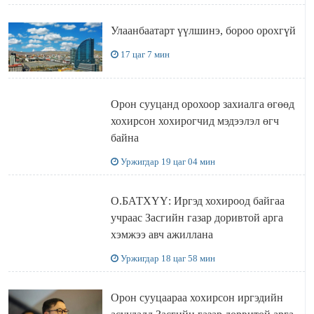
Улаанбаатарт үүлшинэ, бороо орохгүй
17 цаг 7 мин
Орон сууцанд орохоор захиалга өгөөд
хохирсон хохирогчид мэдээлэл өгч
байна
Уржигдар 19 цаг 04 мин
О.БАТХҮҮ: Иргэд хохироод байгаа
учраас Засгийн газар доривтой арга
хэмжээ авч ажиллана
Уржигдар 18 цаг 58 мин
Орон сууцаараа хохирсон иргэдийн