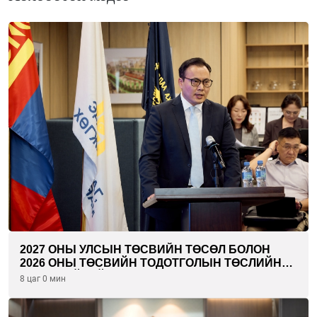
2027 ОНЫ УЛСЫН ТӨСВИЙН ТӨСӨЛ БОЛОН
2026 ОНЫ ТӨСВИЙН ТОДОТГОЛЫН ТӨСЛИЙН
ОЛОН НИЙТИЙН ХЭЛЭЛЦҮҮЛЭГ БОЛЛОО
8 цаг 0 мин