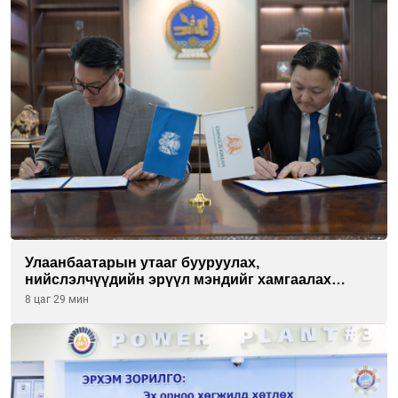
Улаанбаатарын утааг бууруулах,
нийслэлчүүдийн эрүүл мэндийг хамгаалах
төслийг “Чингис хаан баялгийн сан нэгдэл” ХХК-
8 цаг 29 мин
тай хамтран хэрэгжүүлнэ