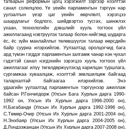
татварын реформын цогц хэрэгжилт зэргээр нээлттэй
санал солилцлоо. Үе үеийн парламентын тэргүүн нар
уулзалтын үеэр цаг үеийн өөрчлөлт, хэрэгцээ
шаардлагыг бодлого, шийдвэртээ тусгах, шинжлэх
ухаан, технологийн дэвшлийг хууль тогтоох үйл
ажиллагаанд нэвтрүүлэх талаар болон нийгэмд шударга
ёс, ёс зүйн манлайллыг төлөвшүүлэх талаар өөрсдийн
байр сууриа илэрхийлэв. Уулзалтад оролцогчид бага
ард түмэн гэгддэг парламентын залгамж чанар нэн чухал
гэдэгтэй санал нэгдэхийн зэрэгцээ хууль тогтоох үйл
ажиллагааг илүү төгөлдөржүүлэхэд харилцан туршлага,
сургамжаа хуваалцаж, нээлттэй зөвлшилцөж байгаад
талархалтай байгаагаа илэрхийлэв. Энэ
удаагийн
у
улзалтад парламентын тэргүүнээр ажиллаж
байсан Р.Гончигдорж (Улсын Бага Хурлын дарга 1990-
1992 он, Улсын Их Хурлын дарга 1996-2000 он),
Н.Багабанди (Улсын Их Хурлын дарга 1992-1996 он),
С.Төмөр-Очир (Улсын Их Хурлын дарга 2001-2004 он),
Н.Энхбаяр (Улсын Их Хурлын дарга 2004-2005 он),
Д.Лүндээжанцан (Улсын Их Хурлын дарга 2007-2008 он),