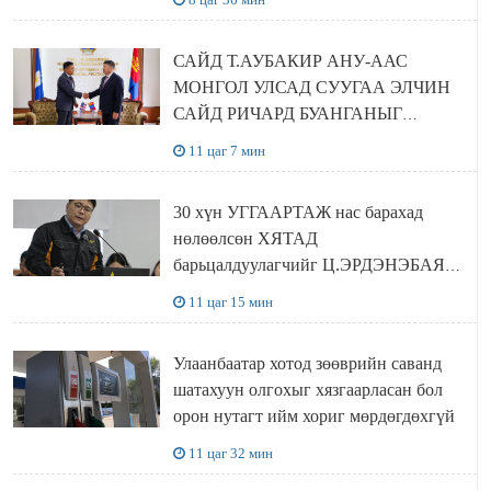
САЙД Т.АУБАКИР АНУ-ААС
МОНГОЛ УЛСАД СУУГАА ЭЛЧИН
САЙД РИЧАРД БУАНГАНЫГ
ХҮЛЭЭН АВЧ УУЛЗЛАА
11 цаг 7 мин
30 хүн УГГААРТАЖ нас барахад
нөлөөлсөн ХЯТАД
барьцалдуулагчийг Ц.ЭРДЭНЭБАЯР
захирал дахин худалдаж авахаар
11 цаг 15 мин
болжээ
Улаанбаатар хотод зөөврийн саванд
шатахуун олгохыг хязгаарласан бол
орон нутагт ийм хориг мөрдөгдөхгүй
11 цаг 32 мин