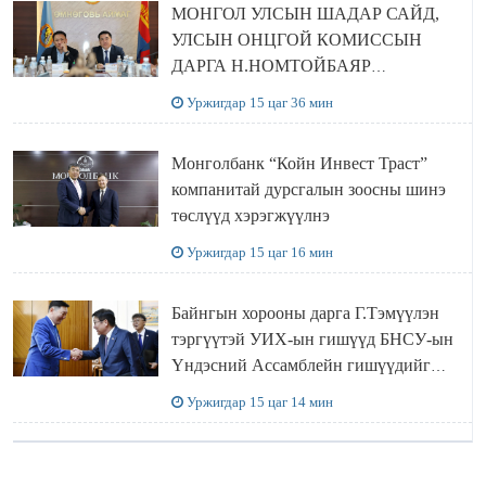
МОНГОЛ УЛСЫН ШАДАР САЙД,
УЛСЫН ОНЦГОЙ КОМИССЫН
ДАРГА Н.НОМТОЙБАЯР
ӨМНӨГОВЬ АЙМАГТ
Уржигдар 15 цаг 36 мин
АЖИЛЛАЛАА
Монголбанк “Койн Инвест Траст”
компанитай дурсгалын зоосны шинэ
төслүүд хэрэгжүүлнэ
Уржигдар 15 цаг 16 мин
Байнгын хорооны дарга Г.Тэмүүлэн
тэргүүтэй УИХ-ын гишүүд БНСУ-ын
Үндэсний Ассамблейн гишүүдийг
хүлээн авч уулзав
Уржигдар 15 цаг 14 мин