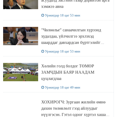
асуудалд Засгийн газар дорвитой арга
хэмжээ авна
Уржигдар 18 цаг 53 мин
"Чөлөөлье" санаачилгын хүрээнд
худалдаа, үйлчилгээ эрхлэхэд
шаарддаг давхардсан бүртгэлийг
хүчингүй болгох тогтоолын төслийг
Уржигдар 18 цаг 53 мин
баталлаа
Хөлийн голд болдог ТӨМӨР
ЗАМЧДЫН БАЯР НААДАМ
цуцлагдлаа
Уржигдар 18 цаг 49 мин
ХОХИРОГЧ: Зургаан жилийн өмнө
дахин төлөвлөлт гээд айлуудыг
нүүлгэсэн. Гэтэл одоог хүртэл хашаа