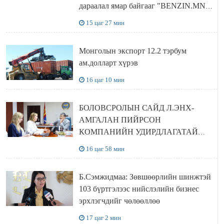
дараалал ямар байгааг "BENZIN.MN”
сайтаас харах боломжтой
15 цаг 27 мин
Монголын экспорт 12.2 тэрбум
ам.долларт хүрэв
16 цаг 10 мин
БОЛОВСРОЛЫН САЙД Л.ЭНХ-
АМГАЛАН ПИЙРСОН
КОМПАНИЙН УДИРДЛАГАТАЙ
УУЛЗЛАА
16 цаг 58 мин
Б.Сэмжидмаа: Зөвшөөрлийн шинжтэй
103 бүртгэлээс нийслэлийн бизнес
эрхлэгчдийг чөлөөллөө
17 цаг 2 мин