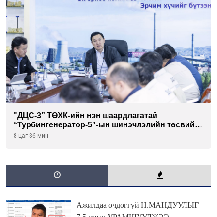
"ДЦС-3” ТӨХК-ийн нэн шаардлагатай
“Турбингенератор-5”-ын шинэчлэлийн төсвийг
шийдвэрлэхээр болов
8 цаг 36 мин
Ажилдаа очдоггүй Н.МАНДУУЛЫГ
7,5 саяар УРАМШУУЛЖЭЭ