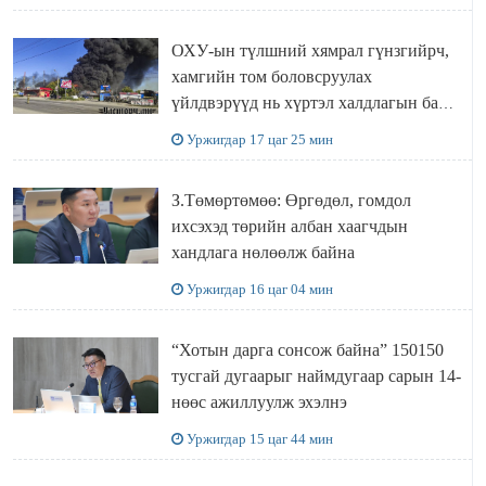
ОХУ-ын түлшний хямрал гүнзгийрч,
хамгийн том боловсруулах
үйлдвэрүүд нь хүртэл халдлагын бай
болов
Уржигдар 17 цаг 25 мин
З.Төмөртөмөө: Өргөдөл, гомдол
ихсэхэд төрийн албан хаагчдын
хандлага нөлөөлж байна
Уржигдар 16 цаг 04 мин
“Хотын дарга сонсож байна” 150150
тусгай дугаарыг наймдугаар сарын 14-
нөөс ажиллуулж эхэлнэ
Уржигдар 15 цаг 44 мин