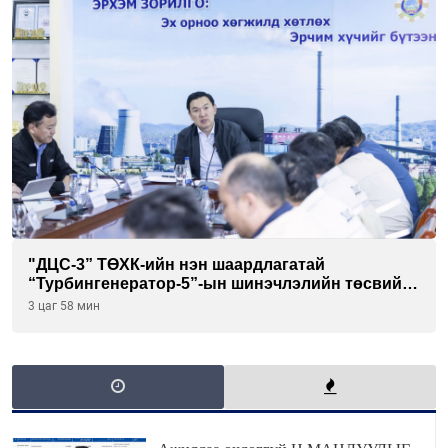
"ДЦС-3” ТӨХК-ийн нэн шаардлагатай
“Турбингенератор-5”-ын шинэчлэлийн төсвийг
шийдвэрлэхээр болов
3 цаг 58 мин