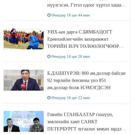
нүүлгэсэн. Гэтэл одоог хүртэл хашаа
байшин ч байхгүй, орон сууц ч
Өчигдөр 18 цаг 44 мин
байхгүй хаана амьдрахаа мэдэхгүй явж
байна
УИХ-ын дарга С.БЯМБАЦОГТ
Ерөнхийлөгчийн захирамжит
ТӨРИЙН ИЛЧ ТӨЛӨӨЛӨГЧӨӨР
Сутай хайрханы тахилгад оролцжээ
Өчигдөр 18 цаг 28 мин
Б.ДАШПҮРЭВ: 800 ам.доллар байсан
92 төрлийн бензины үнэ 851
ам.доллар болж НЭМЭГДСЭН
Өчигдөр 18 цаг 22 мин
Говийн Г.ГАНБААТАР гишүүн,
зөвлөхийн хамт САНКТ
ПЕТЕРБУРГТ зугаалах замын зардлаа