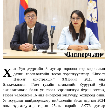
Х
ан-Уул дүүргийн 8 дугаар хороонд гэр хорооллын
дахин төлөвлөлтийн төсөл хэрэгжүүлэхээр “Ивээлт
Цамхаг констракшн’’ ХХК-ийг 2021 онд
батламжилсан. Гэвч тухайн компанийн буруутай үйл
ажиллагаанаас болж уг төсөл хэрэгжихгүй бүрэн зогсож,
газраа чөлөөлсөн 16 айл өнгөрсөн жилүүдэд хохироод байв.
Уг асуудлыг шийдвэрлэхээр нийслэлийн Засаг даргын 2024
оны зургаадугаар сарын 25-ны өдрийн А/778 дугаар