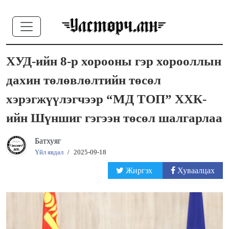
ХУД-ийн 8-р хорооны гэр хорооллын
дахин төлөвлөлтийн төсөл
хэрэгжүүлэгчээр “МД ТОП” ХХК-
ийн Шүншиг гэгээн төсөл шалгарлаа
Батхуяг
Үйл явдал
/
2025-09-18
Жиргэх
Хуваалцах