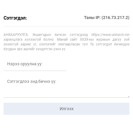
Сэтгэгдэл:
Таны IP: (216.73.217.2)
АНХААРУУЛГА: Уншигчдын бичсэн сэтгэгдэлд https://www.ulsturch.mn
хариуцлага хүлээхгүй болно. Манай сайт ХХЗХ-ны журмын дагуу зүй
зохисгүй зарим үг, хэллэгийг хязгаарласан тул Та сэтгэгдэл бичихдээ
бусдын эрх ашгийг хүндэтгэн үзнэ үү.
Илгээх