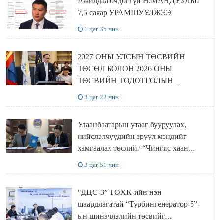
Ажилдаа очдоггүй Н.МАНДУУЛЫГ
7,5 саяар УРАМШУУЛЖЭЭ
1 цаг 35 мин
2027 ОНЫ УЛСЫН ТӨСВИЙН
ТӨСӨЛ БОЛОН 2026 ОНЫ
ТӨСВИЙН ТОДОТГОЛЫН
ТӨСЛИЙН ОЛОН НИЙТИЙН
3 цаг 22 мин
ХЭЛЭЛЦҮҮЛЭГ БОЛЛОО
Улаанбаатарын утааг бууруулах,
нийслэлчүүдийн эрүүл мэндийг
хамгаалах төслийг “Чингис хаан
баялгийн сан нэгдэл” ХХК-тай
3 цаг 51 мин
хамтран хэрэгжүүлнэ
"ДЦС-3” ТӨХК-ийн нэн
шаардлагатай “Турбингенератор-5”-
ын шинэчлэлийн төсвийг