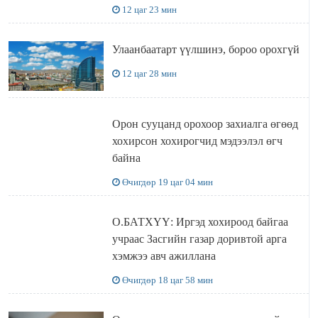
12 цаг 23 мин
Улаанбаатарт үүлшинэ, бороо орохгүй
12 цаг 28 мин
Орон сууцанд орохоор захиалга өгөөд
хохирсон хохирогчид мэдээлэл өгч
байна
Өчигдөр 19 цаг 04 мин
О.БАТХҮҮ: Иргэд хохироод байгаа
учраас Засгийн газар доривтой арга
хэмжээ авч ажиллана
Өчигдөр 18 цаг 58 мин