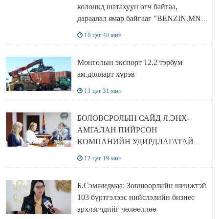
колонкд шатахуун өгч байгаа,
дараалал ямар байгааг "BENZIN.MN”
сайтаас харах боломжтой
10 цаг 48 мин
Монголын экспорт 12.2 тэрбум
ам.долларт хүрэв
11 цаг 31 мин
БОЛОВСРОЛЫН САЙД Л.ЭНХ-
АМГАЛАН ПИЙРСОН
КОМПАНИЙН УДИРДЛАГАТАЙ
УУЛЗЛАА
12 цаг 19 мин
Б.Сэмжидмаа: Зөвшөөрлийн шинжтэй
103 бүртгэлээс нийслэлийн бизнес
эрхлэгчдийг чөлөөллөө