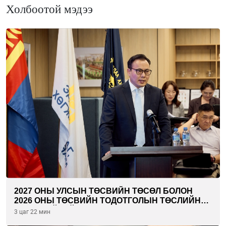
Холбоотой мэдээ
2027 ОНЫ УЛСЫН ТӨСВИЙН ТӨСӨЛ БОЛОН
2026 ОНЫ ТӨСВИЙН ТОДОТГОЛЫН ТӨСЛИЙН
ОЛОН НИЙТИЙН ХЭЛЭЛЦҮҮЛЭГ БОЛЛОО
3 цаг 22 мин