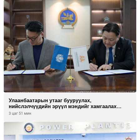
Улаанбаатарын утааг бууруулах,
нийслэлчүүдийн эрүүл мэндийг хамгаалах
төслийг “Чингис хаан баялгийн сан нэгдэл” ХХК-
3 цаг 51 мин
тай хамтран хэрэгжүүлнэ