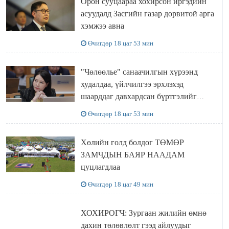
Орон сууцаараа хохирсон иргэдийн
асуудалд Засгийн газар дорвитой арга
хэмжээ авна
Өчигдөр 18 цаг 53 мин
"Чөлөөлье" санаачилгын хүрээнд
худалдаа, үйлчилгээ эрхлэхэд
шаарддаг давхардсан бүртгэлийг
хүчингүй болгох тогтоолын төслийг
Өчигдөр 18 цаг 53 мин
баталлаа
Хөлийн голд болдог ТӨМӨР
ЗАМЧДЫН БАЯР НААДАМ
цуцлагдлаа
Өчигдөр 18 цаг 49 мин
ХОХИРОГЧ: Зургаан жилийн өмнө
дахин төлөвлөлт гээд айлуудыг