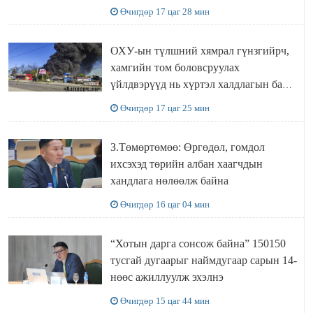
“ИНҮТ” ТӨХХК даажээ
Өчигдөр 17 цаг 28 мин
ОХУ-ын түлшний хямрал гүнзгийрч,
хамгийн том боловсруулах
үйлдвэрүүд нь хүртэл халдлагын бай
болов
Өчигдөр 17 цаг 25 мин
З.Төмөртөмөө: Өргөдөл, гомдол
ихсэхэд төрийн албан хаагчдын
хандлага нөлөөлж байна
Өчигдөр 16 цаг 04 мин
“Хотын дарга сонсож байна” 150150
тусгай дугаарыг наймдугаар сарын 14-
нөөс ажиллуулж эхэлнэ
Өчигдөр 15 цаг 44 мин