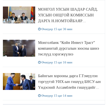
МОНГОЛ УЛСЫН ШАДАР САЙД,
УЛСЫН ОНЦГОЙ КОМИССЫН
ДАРГА Н.НОМТОЙБАЯР
ӨМНӨГОВЬ АЙМАГТ
Өчигдөр 15 цаг 36 мин
АЖИЛЛАЛАА
Монголбанк “Койн Инвест Траст”
компанитай дурсгалын зоосны шинэ
төслүүд хэрэгжүүлнэ
Өчигдөр 15 цаг 16 мин
Байнгын хорооны дарга Г.Тэмүүлэн
тэргүүтэй УИХ-ын гишүүд БНСУ-ын
Үндэсний Ассамблейн гишүүдийг
хүлээн авч уулзав
Өчигдөр 15 цаг 14 мин