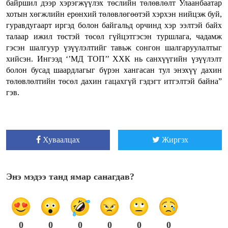
байршил дээр хэрэгжүүлэх төслийн төлөвлөлт Улаанбаатар
хотын хөгжлийн ерөнхий төлөвлөгөөтэй хэрхэн нийцэж буй,
гуравдугаарт иргэд болон байгальд орчинд хэр ээлтэй байх
талаар ижил төстэй төсөл гүйцэтгэсэн туршлага, чадамж
гэсэн шалгуур үзүүлэлтийг тавьж сонгон шалгаруулалтыг
хийсэн. Ингээд ‘’МД ТОП’’ ХХК нь санхүүгийн үзүүлэлт
болон бусад шаардлагыг бүрэн хангасан тул энэхүү дахин
төлөвлөлтийн төсөл дахин гацахгүй гэдэгт итгэлтэй байна”
гэв.
Хуваалцах
Жиргэх
Энэ мэдээ танд ямар санагдав?
0
0
0
0
0
0