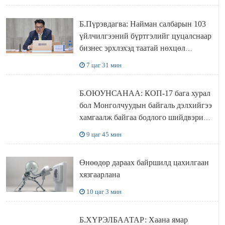
Б.Пүрэвдагва: Найман салбарын 103
үйлчилгээний бүртгэлийг цуцалснаар
бизнес эрхлэхэд таатай нөхцөл
бүрдэнэ
7 цаг 31 мин
Б.ОЮУНСАНАА: КОП-17 бага хурал
бол Монголчуудын байгаль дэлхийгээ
хамгаалж байгаа бодлого шийдвэрийг
ДЭЛХИЙД СУРТАЛЧИЛАХ гол
9 цаг 45 мин
бодлого
Өнөөдөр дараах байршилд цахилгаан
хязгаарлана
10 цаг 3 мин
Б.ХҮРЭЛБААТАР: Хаана ямар