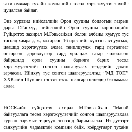
захирамжаар тухайн компанийн төсөл хэрэгжүүлэх эрхийг
цуцалсан байдаг.
Энэ хүрээнд нийслэлийн Орон сууцны бодлогын газрын
дарга Г.Ганхүү, нийслэлийн Орон сууцны корпорацийн
Гүйцэтгэх захирал М.Говьсайхан болон албаны хүмүүс тус
төсөлд хамрагдаж, хохирсон 16 иргэнийг хүлээн авч уулзаж,
цаашид хэрэгжүүлэх ажлаа танилцуулж, гарц гаргалгааг
өнгөрсөн дөрөвдүгээр сард ярилцаж газар чөлөөлсөн
байршилд орон сууцны барилга барих төсөл
хэрэгжүүлэгчийг сонгон шалгаруулах тендерийг дахин
зарласан. Ийнхүү тус сонгон шалгаруулалтад ‘’МД ТОП’’
ХХК-ийн Шүншиг гэгээн төсөл шалгарч өнөөдөр батламжаа
авлаа.
НОСК-ийн гүйцэтгэх захирал М.Говьсайхан "Манай
байгууллага төсөл хэрэгжүүлэгчийг сонгон шалгаруулахдаа
гурван зарчмыг тэргүүн эгнээнд баримтлалаа. Нэгдүгээрт
санхүүгийн чадамжтай компани байх, хоёрдугаарт тухайн