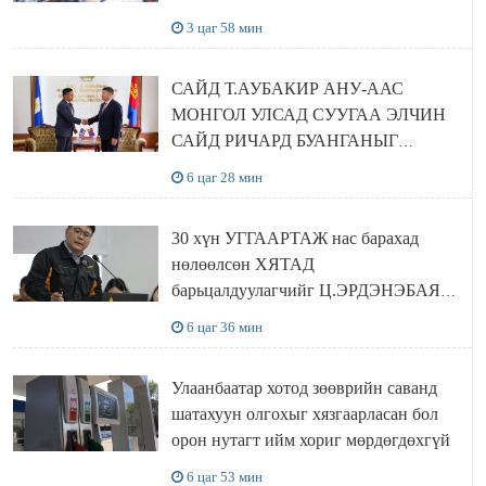
шийдвэрлэхээр болов
3 цаг 58 мин
САЙД Т.АУБАКИР АНУ-ААС
МОНГОЛ УЛСАД СУУГАА ЭЛЧИН
САЙД РИЧАРД БУАНГАНЫГ
ХҮЛЭЭН АВЧ УУЛЗЛАА
6 цаг 28 мин
30 хүн УГГААРТАЖ нас барахад
нөлөөлсөн ХЯТАД
барьцалдуулагчийг Ц.ЭРДЭНЭБАЯР
захирал дахин худалдаж авахаар
6 цаг 36 мин
болжээ
Улаанбаатар хотод зөөврийн саванд
шатахуун олгохыг хязгаарласан бол
орон нутагт ийм хориг мөрдөгдөхгүй
6 цаг 53 мин