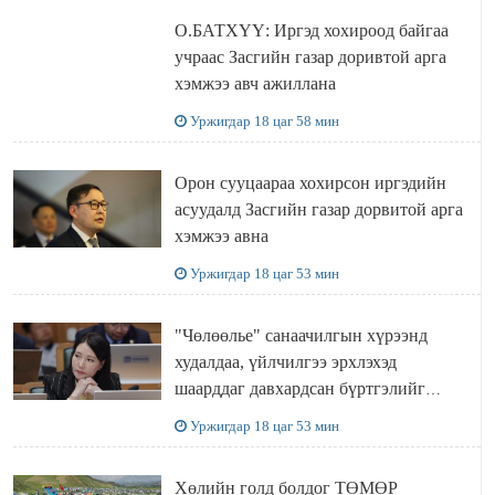
О.БАТХҮҮ: Иргэд хохироод байгаа
учраас Засгийн газар доривтой арга
хэмжээ авч ажиллана
Уржигдар 18 цаг 58 мин
Орон сууцаараа хохирсон иргэдийн
асуудалд Засгийн газар дорвитой арга
хэмжээ авна
Уржигдар 18 цаг 53 мин
"Чөлөөлье" санаачилгын хүрээнд
худалдаа, үйлчилгээ эрхлэхэд
шаарддаг давхардсан бүртгэлийг
хүчингүй болгох тогтоолын төслийг
Уржигдар 18 цаг 53 мин
баталлаа
Хөлийн голд болдог ТӨМӨР