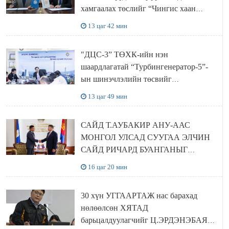
хамгаалах төслийг “Чингис хаан
баялгийн сан нэгдэл” ХХК-тай
13 цаг 42 мин
хамтран хэрэгжүүлнэ
"ДЦС-3” ТӨХК-ийн нэн
шаардлагатай “Турбингенератор-5”-
ын шинэчлэлийн төсвийг
шийдвэрлэхээр болов
13 цаг 49 мин
САЙД Т.АУБАКИР АНУ-ААС
МОНГОЛ УЛСАД СУУГАА ЭЛЧИН
САЙД РИЧАРД БУАНГАНЫГ
ХҮЛЭЭН АВЧ УУЛЗЛАА
16 цаг 20 мин
30 хүн УГГААРТАЖ нас барахад
нөлөөлсөн ХЯТАД
барьцалдуулагчийг Ц.ЭРДЭНЭБАЯР