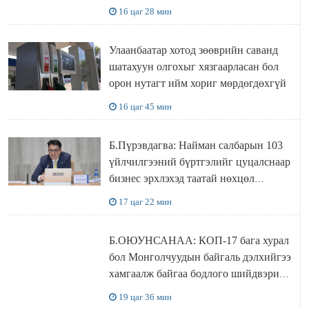
захирал дахин худалдаж авахаар
16 цаг 28 мин
болжээ
Улаанбаатар хотод зөөврийн саванд
шатахуун олгохыг хязгаарласан бол
орон нутагт ийм хориг мөрдөгдөхгүй
16 цаг 45 мин
Б.Пүрэвдагва: Найман салбарын 103
үйлчилгээний бүртгэлийг цуцалснаар
бизнес эрхлэхэд таатай нөхцөл
бүрдэнэ
17 цаг 22 мин
Б.ОЮУНСАНАА: КОП-17 бага хурал
бол Монголчуудын байгаль дэлхийгээ
хамгаалж байгаа бодлого шийдвэрийг
ДЭЛХИЙД СУРТАЛЧИЛАХ гол
19 цаг 36 мин
бодлого