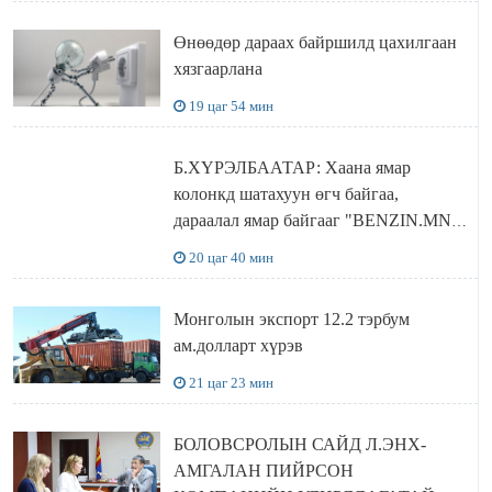
Өнөөдөр дараах байршилд цахилгаан
хязгаарлана
19 цаг 54 мин
Б.ХҮРЭЛБААТАР: Хаана ямар
колонкд шатахуун өгч байгаа,
дараалал ямар байгааг "BENZIN.MN”
сайтаас харах боломжтой
20 цаг 40 мин
Монголын экспорт 12.2 тэрбум
ам.долларт хүрэв
21 цаг 23 мин
БОЛОВСРОЛЫН САЙД Л.ЭНХ-
АМГАЛАН ПИЙРСОН