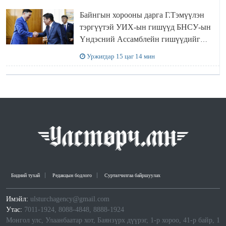
Байнгын хорооны дарга Г.Тэмүүлэн
тэргүүтэй УИХ-ын гишүүд БНСУ-ын
Үндэсний Ассамблейн гишүүдийг
хүлээн авч уулзав
Уржигдар 15 цаг 14 мин
Бидний тухай
Редакцын бодлого
Сурталчилгаа байршуулах
Имэйл:
ulsturchagency@gmail.com
Утас:
7011-1924, 8088-4848, 8888-1924
Монгол улс, Улаанбаатар хот, Баянзүрх дүүрэг, 1-р хороо, 41-р байр, 1