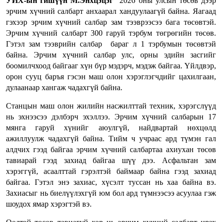
УИХ
-
ын гишүүн М.Энхцэцэг
“2026 оны улсын төсөв дээр
эрчим хүчний салбарт анхаарал хандуулаагүй байна. Яагаад
гэхээр эрчим хүчний салбар зам тээврээсээ бага төсөвтэй.
Эрчим хүчний салбарт 300 гаруй тэрбум төгрөгийн төсөв.
Гэтэл зам тээврийн салбар бараг л 1 тэрбумын төсөвтэй
байна. Эрчим хүчний салбар улс, орны эдийн засгийг
боомилчхоод байгааг хүн бүр мэдэрч, мэдэж байгаа. Үйлдвэр,
орон сууц баръя гэсэн маш олон хэрэглэгчдийг цахилгаан,
дулаанаар хангаж чадахгүй байна.
Станцын маш олон жилийн насжилттай техник, хэрэгслүүд
нь эхнээсээ дэлбэрч эхэллээ. Эрчим хүчний салбарын 17
мянга гаруй хүнийг аюулгүй, найдвартай нөхцөлд
ажиллуулж чадахгүй байна. Тийм ч учраас ард түмэн гал
алдчих гээд байгаа эрчим хүчний салбартаа ахиухан төсөв
тавиарай гээд захиад байгаа шүү дээ. Асфальтан зам
хэрэггүй, асаалттай гэрэлтэй баймаар байна гээд захиад
байгаа. Гэтэл энэ захиас, хүсэлт туссан нь хаа байна вэ.
Захиасыг нь биелүүлэхгүй юм бол ард түмнээсээ асуулаа гэж
шоудох ямар хэрэгтэй вэ.