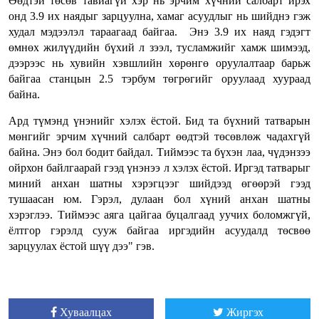
Өөдтэй төсөв тавиагүй хэр нь эрчим хүчний салбарт ирэх
онд 3.9 их наядыг зарцуулна, хамаг асуудлыг нь шийднэ гэж
худал мэдээлэл тараагаад байгаа. Энэ 3.9 их наяд гэдэгт
өмнөх жилүүдийн бүхий л зээл, тусламжийг хамж шимээд,
дээрээс нь хувийн хэвшлийн хөрөнгө оруулалтаар барьж
байгаа станцын 2.5 тэрбум төгрөгийг оруулаад хуураад
байна.
Ард түмэнд үнэнийг хэлэх ёстой. Бид та бүхний татварын
мөнгийг эрчим хүчний салбарт өөдтэй төсөвлөж чадахгүй
байна. Энэ бол бодит байдал. Тиймээс та бүхэн лаа, чүдэнзээ
ойрхон байлгаарай гээд үнэнээ л хэлэх ёстой. Иргэд татварыг
миний анхан шатны хэрэгцээг шийдээд өгөөрэй гээд
тушаасан юм. Гэрэл, дулаан бол хүний анхан шатны
хэрэглээ. Тиймээс аяга цайгаа буцалгаад уучих боломжгүй,
ёлтгор гэрэлд сууж байгаа иргэдийн асуудалд төсвөө
зарцуулах ёстой шүү дээ" гэв.
Хуваалцах
Жиргэх