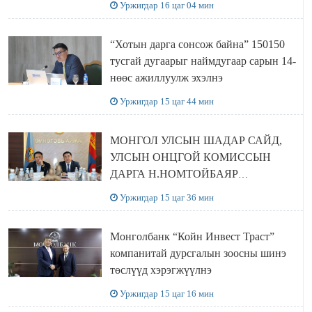
Уржигдар 16 цаг 04 мин
“Хотын дарга сонсож байна” 150150
тусгай дугаарыг наймдугаар сарын 14-
нөөс ажиллуулж эхэлнэ
Уржигдар 15 цаг 44 мин
МОНГОЛ УЛСЫН ШАДАР САЙД,
УЛСЫН ОНЦГОЙ КОМИССЫН
ДАРГА Н.НОМТОЙБАЯР
ӨМНӨГОВЬ АЙМАГТ
Уржигдар 15 цаг 36 мин
АЖИЛЛАЛАА
Монголбанк “Койн Инвест Траст”
компанитай дурсгалын зоосны шинэ
төслүүд хэрэгжүүлнэ
Уржигдар 15 цаг 16 мин