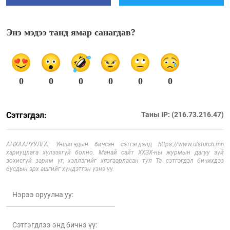
Энэ мэдээ танд ямар санагдав?
0
0
0
0
0
0
Сэтгэгдэл:
Таны IP: (216.73.216.47)
АНХААРУУЛГА: Уншигчдын бичсэн сэтгэгдэлд https://www.ulsturch.mn
хариуцлага хүлээхгүй болно. Манай сайт ХХЗХ-ны журмын дагуу зүй
зохисгүй зарим үг, хэллэгийг хязгаарласан тул Та сэтгэгдэл бичихдээ
бусдын эрх ашгийг хүндэтгэн үзнэ үү.