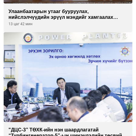
Улаанбаатарын утааг бууруулах,
нийслэлчүүдийн эрүүл мэндийг хамгаалах
төслийг “Чингис хаан баялгийн сан нэгдэл” ХХК-
13 цаг 42 мин
тай хамтран хэрэгжүүлнэ
"ДЦС-3” ТӨХК-ийн нэн шаардлагатай
“Турбингенератор-5”-ын шинэчлэлийн төсвийг