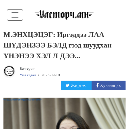
М.ЭНХЦЭЦЭГ: Иргэддээ ЛАА
ШҮДЭНЗЭЭ БЭЛД гээд шуудхан
ҮНЭНЭЭ ХЭЛ Л ДЭЭ...
Батхуяг
Үйл явдал
/
2025-09-19
Жиргэх
Хуваалцах