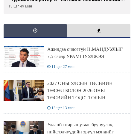
шийдвэрлэхээр болов
13 цаг 49 мин
Ажилдаа очдоггүй Н.МАНДУУЛЫГ
7,5 саяар УРАМШУУЛЖЭЭ
11 цаг 27 мин
2027 ОНЫ УЛСЫН ТӨСВИЙН
ТӨСӨЛ БОЛОН 2026 ОНЫ
ТӨСВИЙН ТОДОТГОЛЫН
ТӨСЛИЙН ОЛОН НИЙТИЙН
13 цаг 13 мин
ХЭЛЭЛЦҮҮЛЭГ БОЛЛОО
Улаанбаатарын утааг бууруулах,
нийслэлчүүдийн эрүүл мэндийг