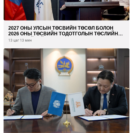
2027 ОНЫ УЛСЫН ТӨСВИЙН ТӨСӨЛ БОЛОН
2026 ОНЫ ТӨСВИЙН ТОДОТГОЛЫН ТӨСЛИЙН
ОЛОН НИЙТИЙН ХЭЛЭЛЦҮҮЛЭГ БОЛЛОО
13 цаг 13 мин