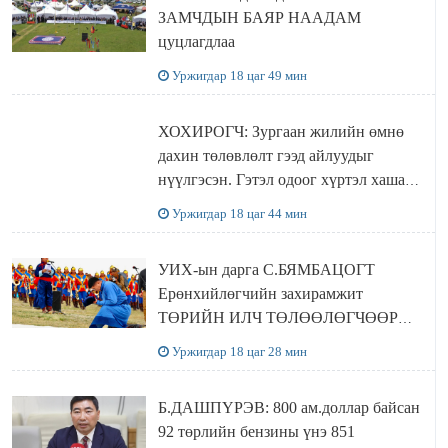
ЗАМЧДЫН БАЯР НААДАМ
цуцлагдлаа
Уржигдар 18 цаг 49 мин
ХОХИРОГЧ: Зургаан жилийн өмнө
дахин төлөвлөлт гээд айлуудыг
нүүлгэсэн. Гэтэл одоог хүртэл хашаа
байшин ч байхгүй, орон сууц ч
Уржигдар 18 цаг 44 мин
байхгүй хаана амьдрахаа мэдэхгүй явж
байна
УИХ-ын дарга С.БЯМБАЦОГТ
Ерөнхийлөгчийн захирамжит
ТӨРИЙН ИЛЧ ТӨЛӨӨЛӨГЧӨӨР
Сутай хайрханы тахилгад оролцжээ
Уржигдар 18 цаг 28 мин
Б.ДАШПҮРЭВ: 800 ам.доллар байсан
92 төрлийн бензины үнэ 851