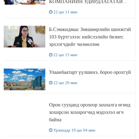
КОМПАНИЙН УДИРДЛАГАТАЙ
УУЛЗЛАА
22 цаг 11 мин
Б.Сэмжидмаа: Зөвшөөрлийн шинжтэй
103 бүртгэлээс нийслэлийн бизнес
эрхлэгчдийг чөлөөллөө
22 цаг 15 мин
Улаанбаатарт үүлшинэ, бороо орохгүй
22 цаг 20 мин
Орон сууцанд орохоор захиалга өгөөд
хохирсон хохирогчид мэдээлэл өгч
байна
Уржигдар 19 цаг 04 мин