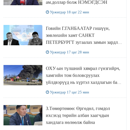
ам.доллар болж НЭМЭГДСЭН
Уржигдар 18 цаг 22 мин
Говийн Г.ГАНБААТАР гишүүн,
зөвлөхийн хамт САНКТ
ПЕТЕРБУРГТ зугаалах замын зардлаа
“ИНҮТ” ТӨХХК даажээ
Уржигдар 17 цаг 28 мин
ОХУ-ын түлшний хямрал гүнзгийрч,
хамгийн том боловсруулах
үйлдвэрүүд нь хүртэл халдлагын бай
болов
Уржигдар 17 цаг 25 мин
З.Төмөртөмөө: Өргөдөл, гомдол
ихсэхэд төрийн албан хаагчдын
хандлага нөлөөлж байна