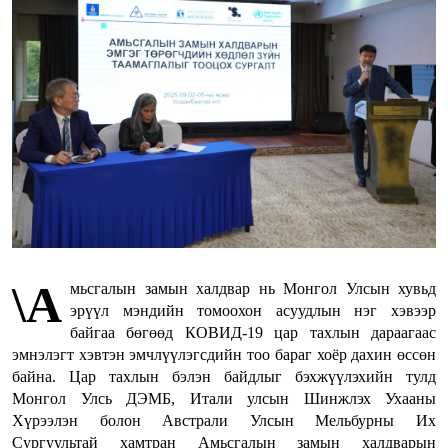
\А
мьсгалын замын халдвар нь Монгол Улсын хувьд
эрүүл мэндийн томоохон асуудлын нэг хэвээр
байгаа бөгөөд КОВИД-19 цар тахлын дараагаас
эмнэлэгт хэвтэн эмчлүүлэгсдийн тоо бараг хоёр дахин өссөн
байна. Цар тахлын бэлэн байдлыг бэхжүүлэхийн тулд
Монгол Улсь ДЭМБ, Итали улсын Шинжлэх Ухааны
Хүрээлэн болон Австрали Улсын Мельбурны Их
Сургуультай хамтран Амьсгалын замын халдварын