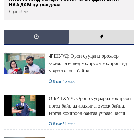
НААДАМ цуцлагдлаа
8 цаг 59 мин
🔴ШУУД: Орон сууцанд орохоор
захиалга өгөөд хохирсон хохирогчид
мэдээлэл өгч байна
8 цаг 45 мин
О.БАТХҮҮ: Орон сууцаараа хохирсон
иргэд байр аа авахыг л хүсэж байна.
Иргэд хохироод байгаа учраас Засгийн
газар доривтой арга хэмжээ авч
8 цаг 51 мин
ажиллана