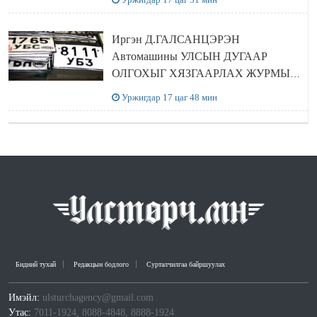
Иргэн Д.ГАЛСАНЦЭРЭН
Автомашины УЛСЫН ДУГААР
ОЛГОХЫГ ХЯЗГААРЛАХ ЖУРМЫГ
ЦУЦЛУУЛАХ санал гаргажээ
Уржигдар 17 цаг 48 мин
Бидний тухай
Редакцын бодлого
Сурталчилгаа байршуулах
Имэйл:
ulsturchagency@gmail.com
Утас:
7011-1924, 8088-4848, 8888-1924