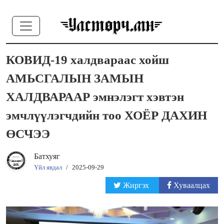
КОВИД-19 халдвараас хойш
АМЬСГАЛЫН ЗАМЫН
ХАЛДВАРААР эмнэлэгт хэвтэн
эмчлүүлэгчдийн тоо ХОЁР ДАХИН
ӨСЧЭЭ
Батхуяг
Үйл явдал
/
2025-09-29
Жиргэх
Хуваалцах