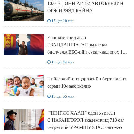
10.017 ТОНН АИ-92 АВТОБЕНЗИН
ОРЖ ИРЭЭД БАЙНА
15 цаг 10 мин
Ерөнхий сайд асан
Г.ЗАНДАНШАТАР амласнаа
биелүүлж ЕБС-ийн сурагчдад өгөх 10.
МЯНГАН ШАТРАА хүлээн авчээ
15 цаг 44 мин
Нийслэлийн цэцэрлэгийн бүртгэл энэ
сарын 10-наас эхэлнэ
15 цаг 55 мин
“ЧИНГИС ХААН” одон хүртсэн
С.НАРАНГЭРЭЛ академичид 713 сая
төгрөгийн УРАМШУУЛАЛ олгожээ