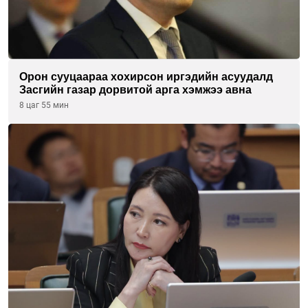
Орон сууцаараа хохирсон иргэдийн асуудалд
Засгийн газар дорвитой арга хэмжээ авна
8 цаг 55 мин