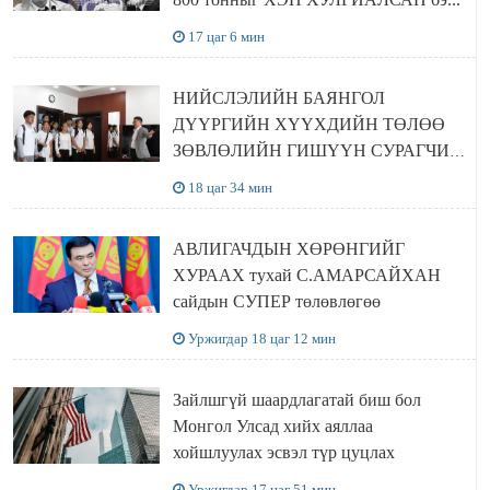
17 цаг 6 мин
НИЙСЛЭЛИЙН БАЯНГОЛ
ДҮҮРГИЙН ХҮҮХДИЙН ТӨЛӨӨ
ЗӨВЛӨЛИЙН ГИШҮҮН СУРАГЧИД
БОЛОВСРОЛЫН ЯАМАНД
18 цаг 34 мин
ЗОЧИЛЛОО
АВЛИГАЧДЫН ХӨРӨНГИЙГ
ХУРААХ тухай С.АМАРСАЙХАН
сайдын СУПЕР төлөвлөгөө
Уржигдар 18 цаг 12 мин
Зайлшгүй шаардлагатай биш бол
Монгол Улсад хийх аяллаа
хойшлуулах эсвэл түр цуцлах
Уржигдар 17 цаг 51 мин