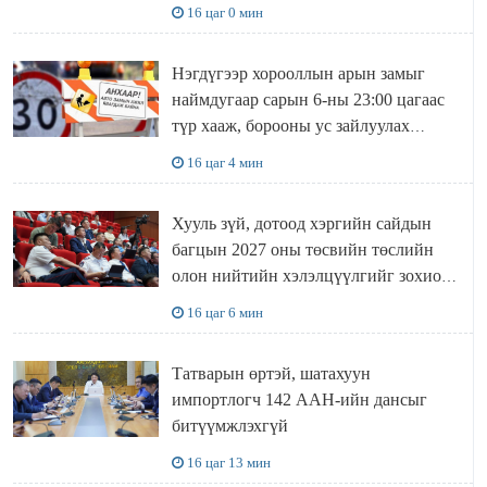
16 цаг 0 мин
Нэгдүгээр хорооллын арын замыг
наймдугаар сарын 6-ны 23:00 цагаас
түр хааж, борооны ус зайлуулах
шугамын хөндлөн сэтэлгээ хийнэ
16 цаг 4 мин
Хууль зүй, дотоод хэргийн сайдын
багцын 2027 оны төсвийн төслийн
олон нийтийн хэлэлцүүлгийг зохион
байгууллаа
16 цаг 6 мин
Татварын өртэй, шатахуун
импортлогч 142 ААН-ийн дансыг
битүүмжлэхгүй
16 цаг 13 мин