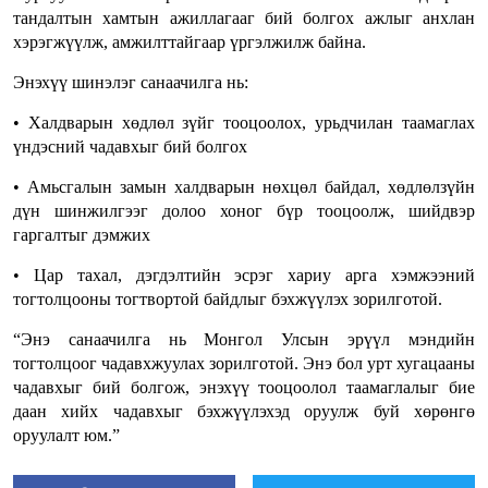
тандалтын хамтын ажиллагааг бий болгох ажлыг анхлан
хэрэгжүүлж, амжилттайгаар үргэлжилж байна.
Энэхүү шинэлэг санаачилга нь:
• Халдварын хөдлөл зүйг тооцоолох, урьдчилан таамаглах
үндэсний чадавхыг бий болгох
• Амьсгалын замын халдварын нөхцөл байдал, хөдлөлзүйн
дүн шинжилгээг долоо хоног бүр тооцоолж, шийдвэр
гаргалтыг дэмжих
• Цар тахал, дэгдэлтийн эсрэг хариу арга хэмжээний
тогтолцооны тогтвортой байдлыг бэхжүүлэх зорилготой.
“Энэ санаачилга нь Монгол Улсын эрүүл мэндийн
тогтолцоог чадавхжуулах зорилготой. Энэ бол урт хугацааны
чадавхыг бий болгож, энэхүү тооцоолол таамаглалыг бие
даан хийх чадавхыг бэхжүүлэхэд оруулж буй хөрөнгө
оруулалт юм.”