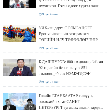
нүүлгэсэн. Гэтэл одоог хүртэл хашаа
байшин ч байхгүй, орон сууц ч
9 цаг 4 мин
байхгүй хаана амьдрахаа мэдэхгүй явж
байна
УИХ-ын дарга С.БЯМБАЦОГТ
Ерөнхийлөгчийн захирамжит
ТӨРИЙН ИЛЧ ТӨЛӨӨЛӨГЧӨӨР
Сутай хайрханы тахилгад оролцжээ
9 цаг 20 мин
Б.ДАШПҮРЭВ: 800 ам.доллар байсан
92 төрлийн бензины үнэ 851
ам.доллар болж НЭМЭГДСЭН
9 цаг 27 мин
Говийн Г.ГАНБААТАР гишүүн,
зөвлөхийн хамт САНКТ
ПЕТЕРБУРГТ зугаалах замын зардлаа