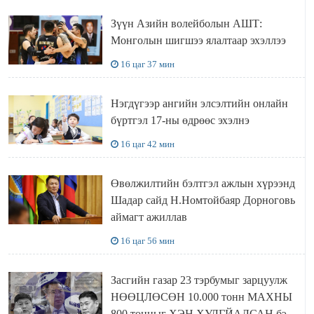
Зүүн Азийн волейболын АШТ:
Монголын шигшээ ялалтаар эхэллээ
16 цаг 37 мин
Нэгдүгээр ангийн элсэлтийн онлайн
бүртгэл 17-ны өдрөөс эхэлнэ
16 цаг 42 мин
Өвөлжилтийн бэлтгэл ажлын хүрээнд
Шадар сайд Н.Номтойбаяр Дорноговь
аймагт ажиллав
16 цаг 56 мин
Засгийн газар 23 тэрбумыг зарцуулж
НӨӨЦЛӨСӨН 10.000 тонн МАХНЫ
800 тонныг ХЭН ХУЛГЙАЛСАН бэ...