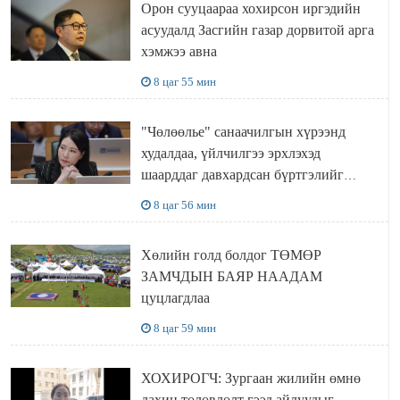
Орон сууцаараа хохирсон иргэдийн
асуудалд Засгийн газар дорвитой арга
хэмжээ авна
8 цаг 55 мин
"Чөлөөлье" санаачилгын хүрээнд
худалдаа, үйлчилгээ эрхлэхэд
шаарддаг давхардсан бүртгэлийг
хүчингүй болгох тогтоолын төслийг
8 цаг 56 мин
баталлаа
Хөлийн голд болдог ТӨМӨР
ЗАМЧДЫН БАЯР НААДАМ
цуцлагдлаа
8 цаг 59 мин
ХОХИРОГЧ: Зургаан жилийн өмнө
дахин төлөвлөлт гээд айлуудыг