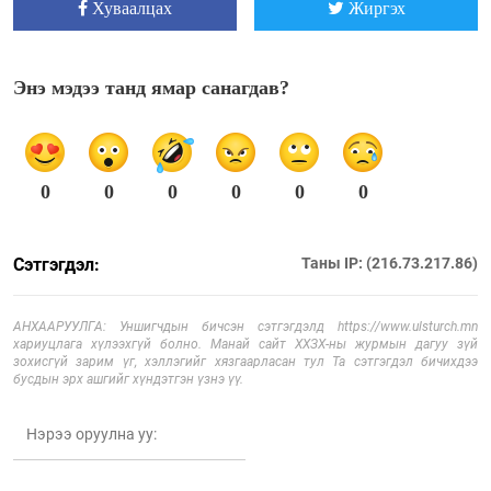
Хуваалцах
Жиргэх
Энэ мэдээ танд ямар санагдав?
0
0
0
0
0
0
Сэтгэгдэл:
Таны IP: (216.73.217.86)
АНХААРУУЛГА: Уншигчдын бичсэн сэтгэгдэлд https://www.ulsturch.mn
хариуцлага хүлээхгүй болно. Манай сайт ХХЗХ-ны журмын дагуу зүй
зохисгүй зарим үг, хэллэгийг хязгаарласан тул Та сэтгэгдэл бичихдээ
бусдын эрх ашгийг хүндэтгэн үзнэ үү.