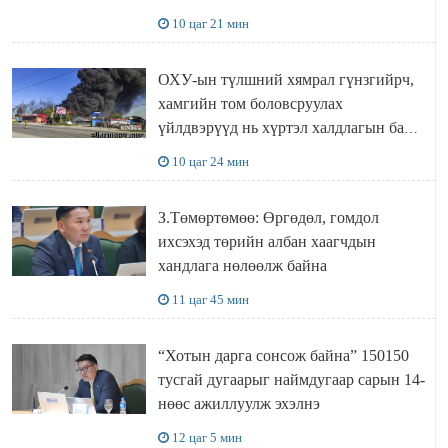
“ИНҮТ” ТӨХХК даажээ
10 цаг 21 мин
ОХУ-ын түлшний хямрал гүнзгийрч,
хамгийн том боловсруулах
үйлдвэрүүд нь хүртэл халдлагын бай
болов
10 цаг 24 мин
З.Төмөртөмөө: Өргөдөл, гомдол
ихсэхэд төрийн албан хаагчдын
хандлага нөлөөлж байна
11 цаг 45 мин
“Хотын дарга сонсож байна” 150150
тусгай дугаарыг наймдугаар сарын 14-
нөөс ажиллуулж эхэлнэ
12 цаг 5 мин