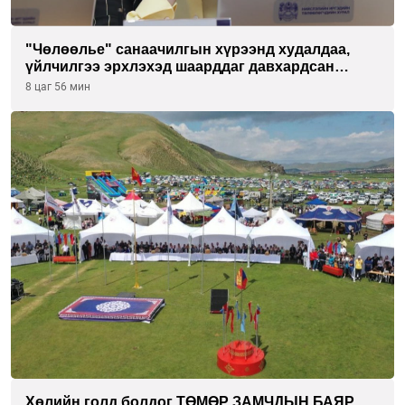
"Чөлөөлье" санаачилгын хүрээнд худалдаа,
үйлчилгээ эрхлэхэд шаарддаг давхардсан
бүртгэлийг хүчингүй болгох тогтоолын төслийг
8 цаг 56 мин
баталлаа
Хөлийн голд болдог ТӨМӨР ЗАМЧДЫН БАЯР