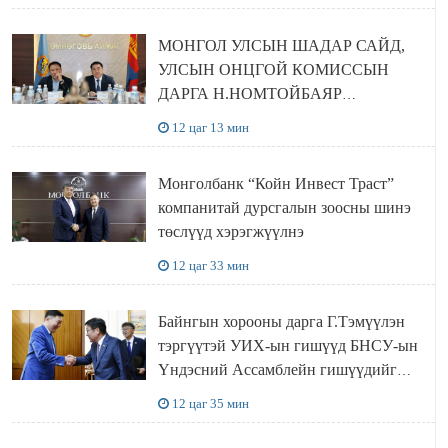
МОНГОЛ УЛСЫН ШАДАР САЙД,
УЛСЫН ОНЦГОЙ КОМИССЫН
ДАРГА Н.НОМТОЙБАЯР
ӨМНӨГОВЬ АЙМАГТ
12 цаг 13 мин
АЖИЛЛАЛАА
Монголбанк “Койн Инвест Траст”
компанитай дурсгалын зоосны шинэ
төслүүд хэрэгжүүлнэ
12 цаг 33 мин
Байнгын хорооны дарга Г.Тэмүүлэн
тэргүүтэй УИХ-ын гишүүд БНСУ-ын
Үндэсний Ассамблейн гишүүдийг
хүлээн авч уулзав
12 цаг 35 мин