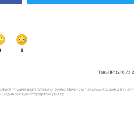
0
0
Таны IP: (216.73.
sturch.mn хариуцлага хүлээхгүй болно. Манай сайт ХХЗХ-ны журмын дагуу зүй
э бусдын эрх ашгийг хүндэтгэн үзнэ үү.