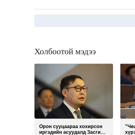
Холбоотой мэдээ
Орон сууцаараа хохирсон
"Чө
иргэдийн асуудалд Засгийн
хүр