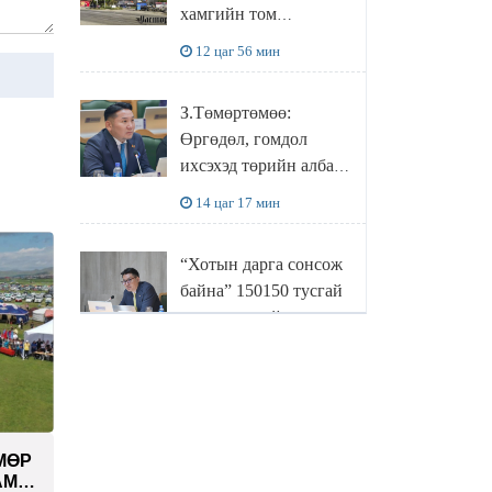
хамгийн том
боловсруулах
12 цаг 56 мин
үйлдвэрүүд нь хүртэл
халдлагын бай болов
З.Төмөртөмөө:
Өргөдөл, гомдол
ихсэхэд төрийн албан
хаагчдын хандлага
14 цаг 17 мин
нөлөөлж байна
“Хотын дарга сонсож
байна” 150150 тусгай
дугаарыг наймдугаар
сарын 14-нөөс
14 цаг 37 мин
ажиллуулж эхэлнэ
МОНГОЛ УЛСЫН
ШАДАР САЙД,
ӨМӨР
УЛСЫН ОНЦГОЙ
АМ