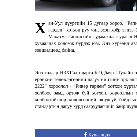
Х
ан-Уул дүүргийн 15 дугаар хороо, "Ра
гарден" хотхон руу чиглэсэн хоёр эгнээ 
Махатма Гандигийн гудамжнаас урагш Ни
хуваалцах боломж бүрдэх юм. Энэ хүрээнд ав
зөвшилцөөд байна.
Энэ талаар НЗХГ-ын дарга Б.Одбаяр “Тухайн о
ерөнхий төлөвлөгөөний дагуу нийтийн эрх ашг
2222" хороолол - "Ривер гарден" хотхон хүртэ
холбоос замд өртөж буй хотхон, хорооллын
холбоотойгоор хөдөлгөөний аюулгүй байдлыг
стандартын дагуу хурд сааруулагчийг байршуулн
Хуваалцах