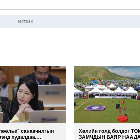
Илгээх
лөөлье" санаачилгын
Хөлийн голд болдог Т
ээнд худалдаа,
ЗАМЧДЫН БАЯР НААД