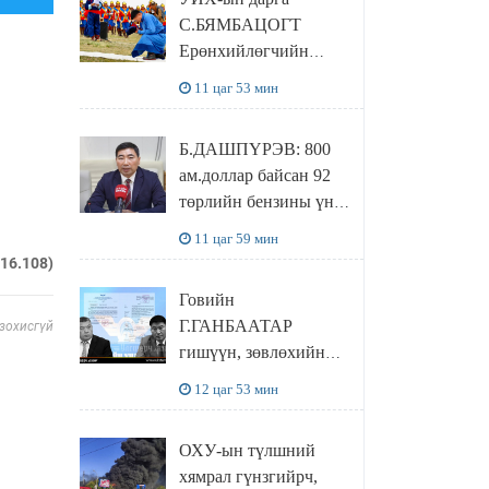
байхгүй, орон сууц ч
С.БЯМБАЦОГТ
байхгүй хаана
Ерөнхийлөгчийн
амьдрахаа мэдэхгүй
захирамжит ТӨРИЙН
явж байна
11 цаг 53 мин
ИЛЧ
ТӨЛӨӨЛӨГЧӨӨР
Б.ДАШПҮРЭВ: 800
Сутай хайрханы
ам.доллар байсан 92
тахилгад оролцжээ
төрлийн бензины үнэ
851 ам.доллар болж
11 цаг 59 мин
НЭМЭГДСЭН
216.108)
Говийн
Г.ГАНБААТАР
 зохисгүй
гишүүн, зөвлөхийн
хамт САНКТ
12 цаг 53 мин
ПЕТЕРБУРГТ
зугаалах замын
ОХУ-ын түлшний
зардлаа “ИНҮТ”
хямрал гүнзгийрч,
ТӨХХК даажээ