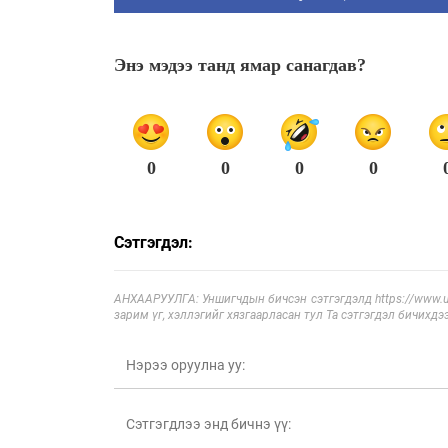
Энэ мэдээ танд ямар санагдав?
0
0
0
0
Сэтгэгдэл:
АНХААРУУЛГА: Уншигчдын бичсэн сэтгэгдэлд https://www.ul
зарим үг, хэллэгийг хязгаарласан тул Та сэтгэгдэл бичихдэ