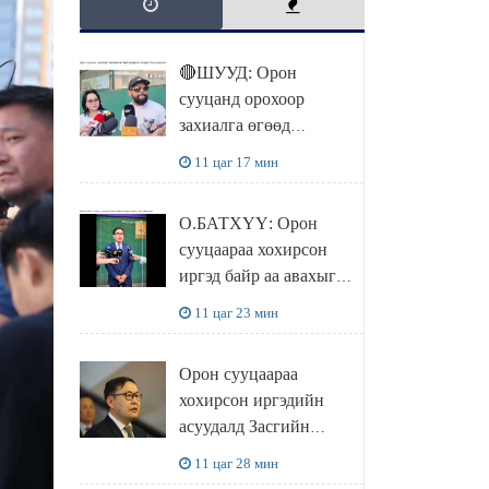
🔴ШУУД: Орон
сууцанд орохоор
захиалга өгөөд
хохирсон хохирогчид
11 цаг 17 мин
мэдээлэл өгч байна
О.БАТХҮҮ: Орон
сууцаараа хохирсон
иргэд байр аа авахыг л
хүсэж байна. Иргэд
11 цаг 23 мин
хохироод байгаа
учраас Засгийн газар
Орон сууцаараа
доривтой арга хэмжээ
хохирсон иргэдийн
авч ажиллана
асуудалд Засгийн
газар дорвитой арга
11 цаг 28 мин
хэмжээ авна