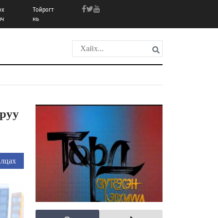
ох
Тойрогт
рч
нь
 руу
лцах