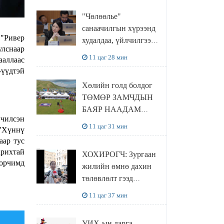
"Чөлөөлье"
санаачилгын хүрээнд
 "Ривер
худалдаа, үйлчилгээ
улснаар
эрхлэхэд шаарддаг
11 цаг 28 мин
ааллаас
давхардсан
-үүдтэй
бүртгэлийг хүчингүй
Хөлийн голд болдог
болгох тогтоолын
ТӨМӨР ЗАМЧДЫН
төслийг баталлаа
БАЯР НААДАМ
гчилсэн
цуцлагдлаа
11 цаг 31 мин
 "Хүннү
аар тус
арихтай
ХОХИРОГЧ: Зургаан
 орчимд
жилийн өмнө дахин
төлөвлөлт гээд
айлуудыг нүүлгэсэн.
11 цаг 37 мин
Гэтэл одоог хүртэл
хашаа байшин ч
УИХ-ын дарга