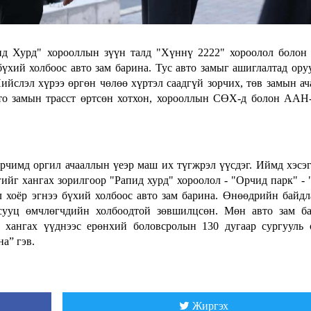
пид Хурд" хорооллын зүүн талд "Хүннү 2222" хороолол болон
бүхий холбоос авто зам барина. Тус авто замыг ашиглалтад ору
йслэл хүрээ өргөн чөлөө хүртэл саадгүй зорчих, төв замын ач
то замын трасст өртсөн хотхон, хорооллын СӨХ-д болон ААН
рчимд оргил ачааллын үеэр маш их түгжрэл үүсдэг. Иймд хэсэ
ийг хангах зорилгоор "Рапид хурд" хороолол - "Орчид парк" -
л хоёр эгнээ бүхий холбоос авто зам барина. Өнөөдрийн байдл
 сууц өмчлөгчдийн холбоодтой зөвшилцсөн. Мөн авто зам б
 хангах үүднээс ерөнхий боловсролын 130 дугаар сургууль
а” гэв.
Жиргэх