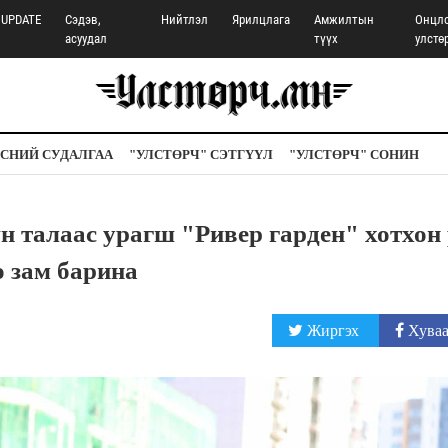
UPDATE
Сэдэв,
Нийтлэл
Ярилцлага
Амжилтын
Онцл
асуудал
түүх
улстө
СНИЙ СУДАЛГАА
"УЛСТӨРЧ" СЭТГҮҮЛ
"УЛСТӨРЧ" СОНИН
н талаас урагш "Ривер гарден" хотхон
о зам барина
Жиргэх
Хуваа