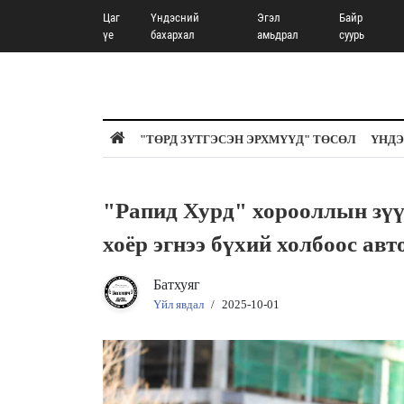
Цаг
Үндэсний
Эгэл
Байр
үе
бахархал
амьдрал
суурь
"ТӨРД ЗҮТГЭСЭН ЭРХМҮҮД" ТӨСӨЛ
ҮНДЭ
"Рапид Хурд" хорооллын зүү
хоёр эгнээ бүхий холбоос авт
Батхуяг
Үйл явдал
/
2025-10-01