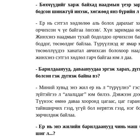
- Бөхчүүдийг харж байхад наадмын үеэр за
бодсон шинжгүй инээж, хөгжөөд янз бүрийн л 
- Ер нь сэтгэл хөдлөлөө аль болох дарахыг 
орчихсон ч үе байгаа /инээв/. Хүн заримдаа 
Жинхэнэ наадмын тухай бодолдоо орчихсон байг
боддог, төсөөлдөг байлаа. Түрүүлэхэд яг ямар
төсөөллүүдээ ханатал авчихсан болохоор на
жинхэнэ сэтгэл хөдлөл гарч байгаа юм л даа.
- Барилдаанууд, даваануудаа эргэж харах, дүг
болсон гэж дүгнэж байна вэ?
- Миний хувьд энэ жил ер нь л “түрүүлнэ” гэс
зүйтэйгээ л “алалцдаг” юм билээ. Дэвжээн дэ
Түүнээс өмнө даваа хооронд цагаас, цаг гара
тайвширчих гээд, үгүй бол нервтэх гээд, нэг б
зөрчилдөж байлаа.
- Ер нь энэ жилийн барилдаанууд чинь маш ба
шиг л...?