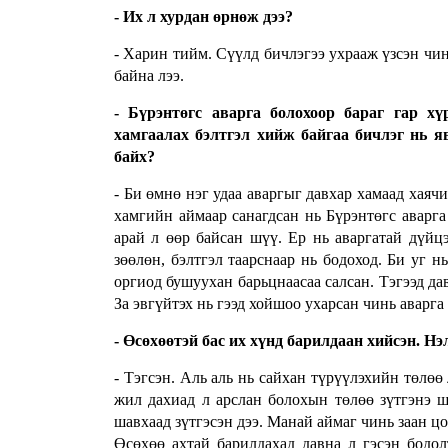
- Их л хурдан өрнөж дээ?
- Харин тийм. Сүүлд бичлэгээ ухрааж үзсэн чин
байна лээ.
- Бүрэнтөгс аварга болохоор бараг гар х
хамгаалах бэлтгэл хийж байгаа бичлэг нь яв
байх?
- Би өмнө нэг удаа аваргыг давхар хамаад хаяч
хамгийн аймаар санагдсан нь Бүрэнтөгс аварга
арай л өөр байсан шүү. Ер нь аваргатай дүйц
зөөлөн, бэлтгэл таарснаар нь бодоход. Би уг нь
оргиод бушуухан барьцнаасаа салсан. Тэгээд да
За эвгүйтэх нь гээд хойшоо ухарсан чинь аварга
- Өсөхөөтэй бас их хүнд барилдаан хийсэн. Нэл
- Тэгсэн. Аль аль нь сайхан түрүүлэхийн төлөө
жил дахиад л арслан болохын төлөө зүтгэнэ ш
шавхаад зүтгэсэн дээ. Манай аймаг чинь заан ц
Өсөхөө ахтай барилдахад давна л гэсэн бодол