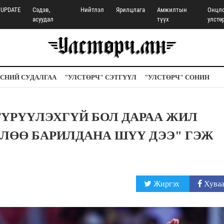
UPDATE
Сэдэв,
Нийтлэл
Ярилцлага
Амжилтын
Онцл
асуудал
түүх
улстө
СНИЙ СУДАЛГАА
"УЛСТӨРЧ" СЭТГҮҮЛ
"УЛСТӨРЧ" СОНИН
ТҮРҮҮЛЭХГҮЙ БОЛ ДАРАА ЖИЛ
ЛӨӨ БАРИЛДАНА ШҮҮ ДЭЭ" ГЭЖ
Жиргэх
Хуваа