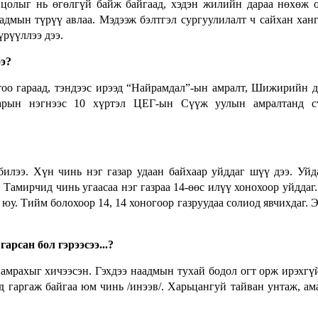
 цолыг нь өгөлгүй байж байгаад, хэдэн жилийн дараа нөхөж 
дмын түрүү авлаа. Мэдээж бэлтгэл сургуулилалт ч сайхан ханг
үрүүллээ дээ.
бэ?
ртоо гараад, тэндээс ирээд “Найрамдал”-ын амралт, Шижирийн 
 сарын нэгнээс 10 хүртэл ЦЕГ-ын Сүүж уулын амралтанд с
билээ. Хүн чинь нэг газар удаан байхаар уйддаг шүү дээ. Уйд
. Тамирчид чинь угаасаа нэг газраа 14-өөс илүү хонохоор уйддаг
юу. Тийм болохоор 14, 14 хоногоор газруудаа солиод явчихдаг. 
арсан бол гэрээсээ...?
амрахыг хичээсэн. Гэхдээ наадмын тухай бодол огт орж ирэхгү
д гаргаж байгаа юм чинь /инээв/. Харьцангуй тайван унтаж, ам