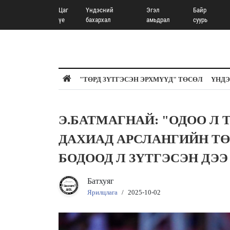
Цаг
Үндэсний
Эгэл
Байр
үе
бахархал
амьдрал
суурь
"ТӨРД ЗҮТГЭСЭН ЭРХМҮҮД" ТӨСӨЛ
ҮНДЭ
Э.БАТМАГНАЙ: "ОДОО Л 
ДАХИАД АРСЛАНГИЙН ТӨ
БОДООД Л ЗҮТГЭСЭН ДЭЭ
Батхуяг
Ярилцлага
/
2025-10-02