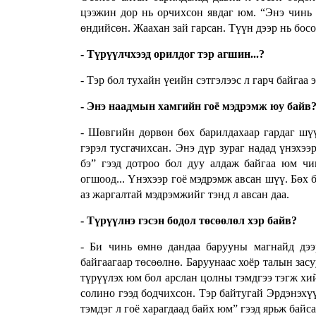
цээжин дор нь орчихсон явдаг юм. “Энэ чинь 
өндийсөн. Жаахан зай гарсан. Түүн дээр нь босо
- Түрүүлчхээд орилдог тэр агшин...?
- Тэр бол тухайн үеийн сэтгэлээс л гарч байгаа
- Энэ наадмын хамгийн гоё мэдрэмж юу байв
- Шөвгийн дөрвөн бөх барилдахаар гардаг шүү
гэрэл тусгачихсан. Энэ дүр зураг надад үнэхээ
бэ” гээд дотроо бол дуу алдаж байгаа юм чи
огшоод... Үнэхээр гоё мэдрэмж авсан шүү. Бөх 
аз жаргалтай мэдрэмжийг тэнд л авсан даа.
- Түрүүлнэ гэсэн бодол төсөөлөл хэр байв?
- Би чинь өмнө дандаа барууны магнайд дээ
байгаагаар төсөөлнө. Баруунаас хоёр талын засу
түрүүлэх юм бол арслан цолны тэмдгээ тэгж хийл
солино гээд бодчихсон. Тэр байтугай Эрдэнэхүү
тэмдэг л гоё харагдаад байх юм” гээд ярьж байс