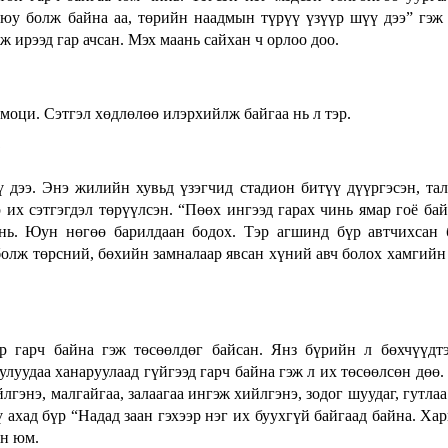
юу болж байна аа, төрийн наадмын түрүү үзүүр шүү дээ” гэж
ж ирээд гар ачсан. Мэх маань сайхан ч орлоо доо.
 эмоци. Сэтгэл хөдлөлөө илэрхийлж байгаа нь л тэр.
?
 дээ. Энэ жилийн хувьд үзэгчид стадион битүү дүүргэсэн, тал
р их сэтгэгдэл төрүүлсэн. “Пөөх ингээд гарах чинь ямар гоё ба
нь. Юун нөгөө барилдаан бодох. Тэр агшинд бүр автчихсан 
болж төрсний, бөхийн замналаар явсан хүний авч болох хамгийн
р гарч байна гэж төсөөлдөг байсан. Янз бүрийн л бөхчүүдт
улуудаа ханаруулаад гүйгээд гарч байна гэж л их төсөөлсөн дөө.
гэнэ, малгайгаа, залаагаа ингэж хийлгэнэ, зодог шуудаг, гутлаа
 ахад бүр “Надад заан гэхээр нэг их буухгүй байгаад байна. Ха
ан юм.