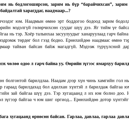
рим нь бодлогоширсон, зарим нь бүр “барайчихсан”, зарим
байдалтай харагддаг, наадмаар...?
хичээдэг юм. Наадмын өмнө эрт боддогоо бодоод зарим бодол
өөрийн мэдэлгүй гөлөрчихсөн суудаг шүү дээ. Яг тийм үе байс
аа нь тэр. Хоёр талынхаа засуулуудыг ханаруулаад гарч байна
 мэдрэмж төрдөг бол гээд бодно. Ерөнхийдөө наадмаас өмнө тэ
адмаар тайван байсан байж магадгүй. Мэдээж түрүүлсний да
нэх чөлөө одоо л гарч байна уу. Өөрийн зүгээс ямархуу барил
эн болгонтой барилдлаа. Наадам дээр хүн чинь хамгийн гол нь
эр гараад барилдахад бол адилхан хүнтэй л барилдаж байгаа ю
нгийн зай байгаа шүү дээ. Тэр хугацаанд л их юм болно доо. 
ол зүгээр байгаа ч юм шиг оргиод... Ерөнхийдөө дотор хүнтэйг
га хугацаанд өрнөсөн байсан. Гарлаа, давлаа, гарлаа давла