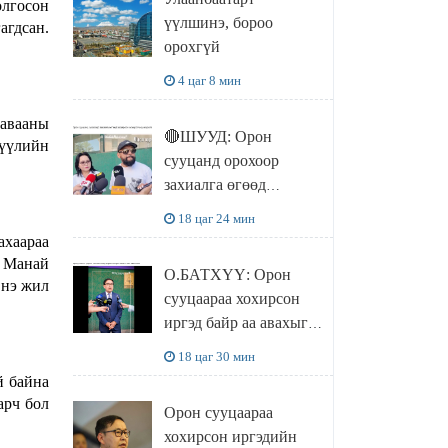
чөлөөллөө
олгосон
үүлшинэ, бороо
агдсан.
орохгүй
4 цаг 8 мин
давааны
🔴ШУУД: Орон
үүлийн
сууцанд орохоор
захиалга өгөөд
хохирсон хохирогчид
18 цаг 24 мин
мэдээлэл өгч байна
ахаараа
. Манай
О.БАТХҮҮ: Орон
Энэ жил
сууцаараа хохирсон
иргэд байр аа авахыг л
хүсэж байна. Иргэд
18 цаг 30 мин
хохироод байгаа
й байна
учраас Засгийн газар
арч бол
Орон сууцаараа
доривтой арга хэмжээ
хохирсон иргэдийн
авч ажиллана