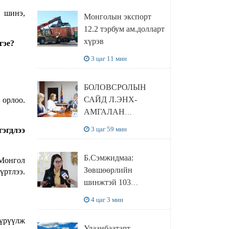
сайтаас харах
н шинэ,
Монголын экспорт
боломжтой
12.2 тэрбум ам.долларт
хүрэв
гэе?
3 цаг 11 мин
БОЛОВСРОЛЫН
САЙД Л.ЭНХ-
 орлоо.
АМГАЛАН
ПИЙРСОН
3 цаг 59 мин
эгдлээ
КОМПАНИЙН
УДИРДЛАГАТАЙ
Б.Сэмжидмаа:
 Монгол
УУЛЗЛАА
Зөвшөөрлийн
үртлээ.
шинжтэй 103
бүртгэлээс
4 цаг 3 мин
нийслэлийн бизнес
эрхлэгчдийг
түрүүлж
Улаанбаатарт