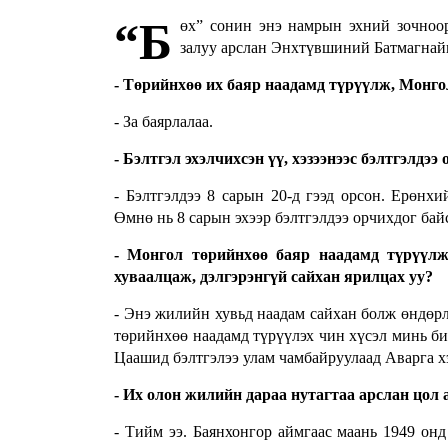
“Б
өх” сонин энэ намрын эхний зочноо
залуу арслан Энхтүвшиний Батмагнай
- Төрийнхөө их баяр наадамд түрүүлж, Монго
- За баярлалаа.
- Бэлтгэл эхэлчихсэн үү, хэзээнээс бэлтгэлдээ 
- Бэлтгэлдээ 8 сарын 20-д гээд орсон. Ерөнх
Өмнө нь 8 сарын эхээр бэлтгэлдээ орчихдог бай
- Монгол төрийнхөө баяр наадамд түрүүлж
хуваалцаж, дэлгэрэнгүй сайхан ярилцах уу?
- Энэ жилийн хувьд наадам сайхан болж өндөр
төрийнхөө наадамд түрүүлэх чин хүсэл минь би
Цаашид бэлтгэлээ улам чамбайруулаад Аварга х
- Их олон жилийн дараа нутагтаа арслан цол 
- Тийм ээ. Баянхонгор аймгаас маань 1949 о