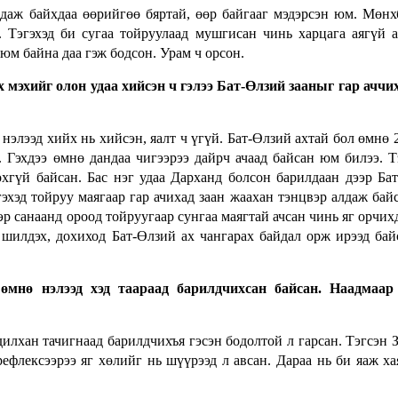
лдаж байхдаа өөрийгөө бяртай, өөр байгааг мэдэрсэн юм. Мөнх
. Тэгэхэд би сугаа тойруулаад мушгисан чинь харцага аягүй 
юм байна даа гэж бодсон. Урам ч орсон.
х мэхийг олон удаа хийсэн ч гэлээ Бат-Өлзий зааныг гар аччи
нэлээд хийх нь хийсэн, яалт ч үгүй. Бат-Өлзий ахтай бол өмнө 2
. Гэхдээ өмнө дандаа чигээрээ дайрч ачаад байсан юм билээ. Т
хгүй байсан. Бас нэг удаа Дарханд болсон барилдаан дээр Ба
эхэд тойруу маягаар гар ачихад заан жаахан тэнцвэр алдаж бай
эр санаанд ороод тойруугаар сунгаа маягтай ачсан чинь яг орчих
 шилдэх, дохиход Бат-Өлзий ах чангарах байдал орж ирээд ба
өмнө нэлээд хэд таараад барилдчихсан байсан. Наадмаар
адилхан тачигнаад барилдчихъя гэсэн бодолтой л гарсан. Тэгсэн 
ефлексээрээ яг хөлийг нь шүүрээд л авсан. Дараа нь би яаж ха