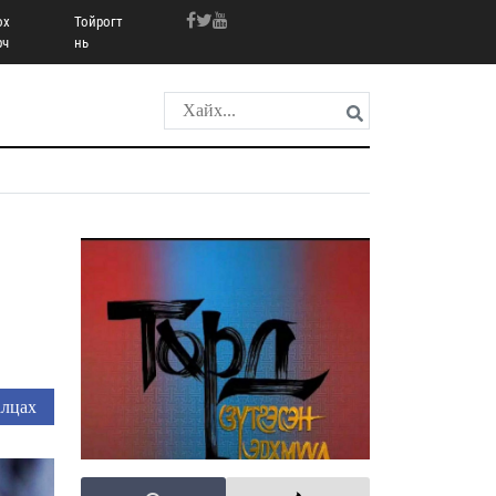
ох
Тойрогт
рч
нь
лцах