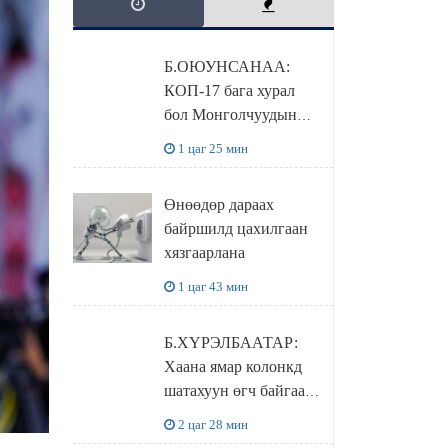
Б.ОЮУНСАНАА:
КОП-17 бага хурал
бол Монголчуудын
байгаль дэлхийгээ
1 цаг 25 мин
хамгаалж байгаа
бодлого шийдвэрийг
Өнөөдөр дараах
ДЭЛХИЙД
байршилд цахилгаан
СУРТАЛЧИЛАХ гол
хязгаарлана
бодлого
1 цаг 43 мин
Б.ХҮРЭЛБААТАР:
Хаана ямар колонкд
шатахуун өгч байгаа,
дараалал ямар байгааг
2 цаг 28 мин
"BENZIN.MN”