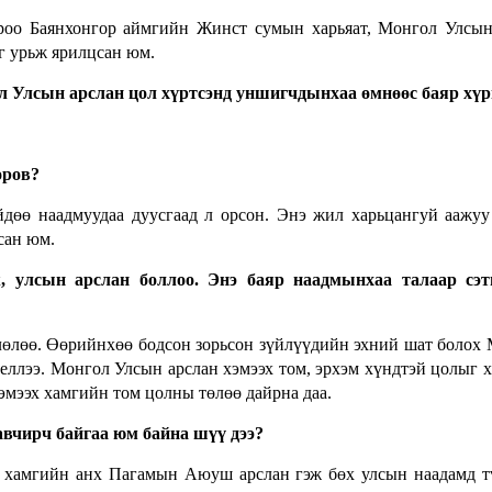
роо Баянхонгор аймгийн Жинст сумын харьяат, Монгол Улсы
г урьж ярилцсан юм.
л Улсын арслан цол хүртсэнд уншигчдынхаа өмнөөс баяр хүр
оров?
ийдөө наадмуудаа дуусгаад л орсон. Энэ жил харьцангуй аажуу
сан юм.
, улсын арслан боллоо. Энэ баяр наадмынхаа талаар сэтг
лөлөө. Өөрийнхөө бодсон зорьсон зүйлүүдийн эхний шат болох
еллээ. Монгол Улсын арслан хэмээх том, эрхэм хүндтэй цолыг х
эмээх хамгийн том цолны төлөө дайрна даа.
авчирч байгаа юм байна шүү дээ?
нд хамгийн анх Пагамын Аюуш арслан гэж бөх улсын наадамд 