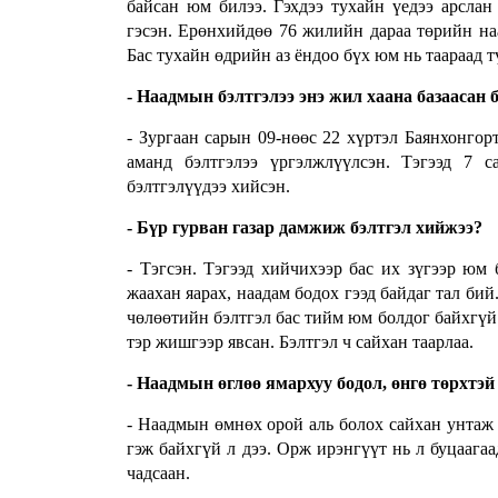
байсан юм билээ. Гэхдээ тухайн үедээ арслан
гэсэн. Ерөнхийдөө 76 жилийн дараа төрийн наа
Бас тухайн өдрийн аз ёндоо бүх юм нь таараад т
- Наадмын бэлтгэлээ энэ жил хаана базаасан 
- Зургаан сарын 09-нөөс 22 хүртэл Баянхонго
аманд бэлтгэлээ үргэлжлүүлсэн. Тэгээд 7
бэлтгэлүүдээ хийсэн.
- Бүр гурван газар дамжиж бэлтгэл хийжээ?
- Тэгсэн. Тэгээд хийчихээр бас их зүгээр юм 
жаахан яарах, наадам бодох гээд байдаг тал бий
чөлөөтийн бэлтгэл бас тийм юм болдог байхгүй 
тэр жишгээр явсан. Бэлтгэл ч сайхан таарлаа.
- Наадмын өглөө ямархуу бодол, өнгө төрхтэй г
- Наадмын өмнөх орой аль болох сайхан унтаж 
гэж байхгүй л дээ. Орж ирэнгүүт нь л буцаагаа
чадсаан.