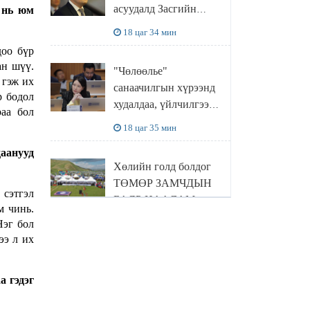
асуудалд Засгийн
 нь юм
газар дорвитой арга
18 цаг 34 мин
хэмжээ авна
доо бүр
ан шүү.
"Чөлөөлье"
 гэж их
санаачилгын хүрээнд
р бодол
худалдаа, үйлчилгээ
раа бол
эрхлэхэд шаарддаг
18 цаг 35 мин
давхардсан
даанууд
бүртгэлийг хүчингүй
Хөлийн голд болдог
болгох тогтоолын
ТӨМӨР ЗАМЧДЫН
төслийг баталлаа
 сэтгэл
БАЯР НААДАМ
м чинь.
цуцлагдлаа
18 цаг 38 мин
Нэг бол
ээ л их
ХОХИРОГЧ: Зургаан
жилийн өмнө дахин
а гэдэг
төлөвлөлт гээд