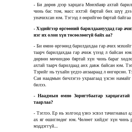
- Би дөрөв дээр харцага Мөнхбаяр ахтай бари
чинь бас том, масс ихтэй бяртай бөх шүү дээ
уначихсан юм. Тэгээд л өөрийгөө бяртай байгаа 
- Хэдийгээр өргөөний барилдаануудад гар ачи
нэг их олон хүн төсөөлөөгүй байх аа?
- Би өмнө өргөөнд барилдахдаа гар ачих мэхийг 
таарч барилдахдаа гар ачиж үзээд л байсан юм
дөрвөн мөчиндөө бяртай хүн чинь бараг хөдлө
ахтай таарч барилдаад анх давж байсан юм. Тэг
Тэрийг нь тухайн үедээ анзаараад л өнгөрсөн. Т
Сая наадмын бичлэгээ ухраагаад үзсэн намайг
билээ.
- Наадмын өмнө Зоригтбаатар харцагатай 
таарлаа?
- Тэглээ. Ер нь золгоод үзнэ эсвэл тачигнавал 
ах яг өшиглөдөг юм. Чөлөөт хийдэг хүн чинь р
мэддэггүй...