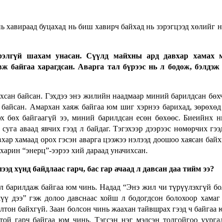
ь хавираад буцахад нь биш хавирч байхад нь зэрэгцээд хөлийг н
үрэлгүй шахам унасан. Сүүлд майхны ард давхар хамах м
ж байгаа харагдсан. Аварга тал бүрээс нь л бодож, бэлдэж
ихсан байсан. Гэхдээ энэ жилийн наадмаар миний барилдсан бөх
 байсан. Амархан хаяж байгаа юм шиг хэрнээ барихад, зөрөхөд
эх бөх байгаагүй ээ, миний барилдсан есөн бөхөөс. Биеийнх н
 суга аваад явчих гээд л байдаг. Тэгэхээр дээрээс нөмөрчих гээ
вхар хамаад орох гэсэн аварга цээжээ нэлээд доошоо хаясан байх
 харин “энерц”-ээрээ хий дараад уначихсан.
ээд хүнд байдлаас гарч, бас гар ачаад л давсан даа тийм ээ?
 л барилдаж байгаа юм чинь. Надад “Энэ жил чи түрүүлэхгүй бо
үү дээ” гэж долоо давснаас хойш л бодогдсон болохоор хамаг
олтон байхгүй. Заан болсон чинь жаахан тайвшрах гээд ч байгаа 
той гарч байгаа юм чинь. Тэгсэн нэг мэдсэн толгойгоо уурга