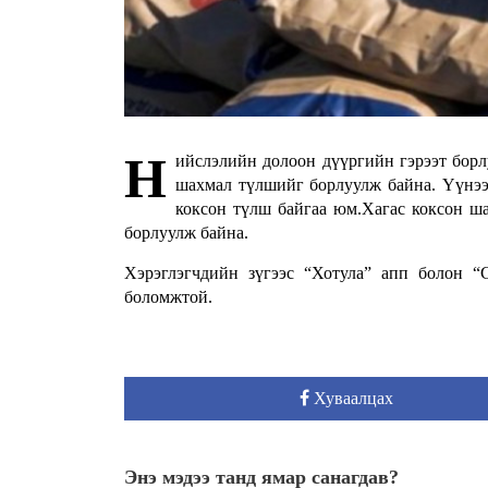
Н
ийслэлийн долоон дүүргийн гэрээт борл
шахмал түлшийг борлуулж байна. Үүнээ
коксон түлш байгаа юм.Хагас коксон ша
борлуулж байна.
Хэрэглэгчдийн зүгээс “Хотула” апп болон 
боломжтой.
Хуваалцах
Энэ мэдээ танд ямар санагдав?