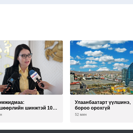
эмжидмаа:
Улаанбаатарт үүлшинэ,
шөөрлийн шинжтэй 103
бороо орохгүй
тгэлээс нийслэлийн
ин
52 мин
нес эрхлэгчдийг
өөллөө