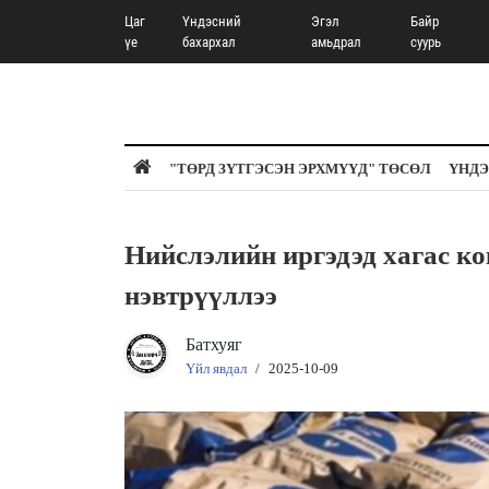
Цаг
Үндэсний
Эгэл
Байр
үе
бахархал
амьдрал
суурь
"ТӨРД ЗҮТГЭСЭН ЭРХМҮҮД" ТӨСӨЛ
ҮНДЭ
Нийслэлийн иргэдэд хагас
нэвтрүүллээ
Батхуяг
Үйл явдал
/
2025-10-09