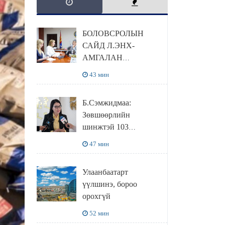
БОЛОВСРОЛЫН
САЙД Л.ЭНХ-
АМГАЛАН
ПИЙРСОН
43 мин
КОМПАНИЙН
УДИРДЛАГАТАЙ
Б.Сэмжидмаа:
УУЛЗЛАА
Зөвшөөрлийн
шинжтэй 103
бүртгэлээс
47 мин
нийслэлийн бизнес
эрхлэгчдийг
Улаанбаатарт
чөлөөллөө
үүлшинэ, бороо
орохгүй
52 мин