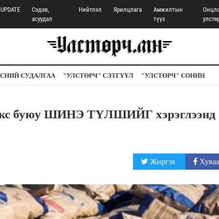
UPDATE
Сэдэв,
Нийтлэл
Ярилцлага
Амжилтын
Онцл
асуудал
түүх
улстө
СНИЙ СУДАЛГАА
"УЛСТӨРЧ" СЭТГҮҮЛ
"УЛСТӨРЧ" СОНИН
 кокс буюу ШИНЭ ТҮЛШИЙГ хэрэглээнд
Жиргэх
Хуваа