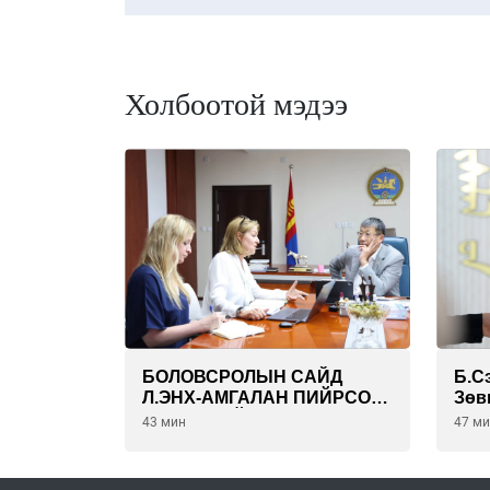
Холбоотой мэдээ
БОЛОВСРОЛЫН САЙД
Б.С
Л.ЭНХ-АМГАЛАН ПИЙРСОН
Зөв
КОМПАНИЙН
бүр
43 мин
47 м
УДИРДЛАГАТАЙ УУЛЗЛАА
биз
чөл