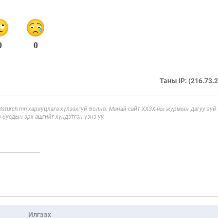
0
0
Таны IP: (216.73.
sturch.mn хариуцлага хүлээхгүй болно. Манай сайт ХХЗХ-ны журмын дагуу зүй
э бусдын эрх ашгийг хүндэтгэн үзнэ үү.
Илгээх