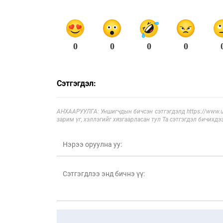
0
0
0
0
Сэтгэгдэл:
АНХААРУУЛГА: Уншигчдын бичсэн сэтгэгдэлд https://www.ul
зарим үг, хэллэгийг хязгаарласан тул Та сэтгэгдэл бичихдэ