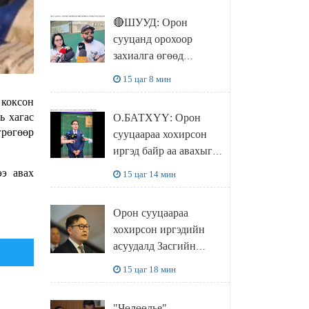
🔴ШУУД: Орон
сууцанд орохоор
захиалга өгөөд
хохирсон хохирогчид
15 цаг 8 мин
мэдээлэл өгч байна
 коксон
ь хагас
О.БАТХҮҮ: Орон
грөгөөр
сууцаараа хохирсон
иргэд байр аа авахыг л
хүсэж байна. Иргэд
э авах
15 цаг 14 мин
хохироод байгаа
учраас Засгийн газар
Орон сууцаараа
доривтой арга хэмжээ
хохирсон иргэдийн
авч ажиллана
асуудалд Засгийн
газар дорвитой арга
15 цаг 18 мин
хэмжээ авна
"Чөлөөлье"