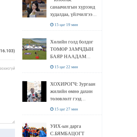
санаачилгын хүрээнд
худалдаа, үйлчилгээ
эрхлэхэд шаарддаг
15 цаг 19 мин
давхардсан
бүртгэлийг хүчингүй
Хөлийн голд болдог
болгох тогтоолын
ТӨМӨР ЗАМЧДЫН
төслийг баталлаа
216.103)
БАЯР НААДАМ
цуцлагдлаа
15 цаг 22 мин
 зохисгүй
ХОХИРОГЧ: Зургаан
жилийн өмнө дахин
төлөвлөлт гээд
айлуудыг нүүлгэсэн.
15 цаг 27 мин
Гэтэл одоог хүртэл
хашаа байшин ч
УИХ-ын дарга
байхгүй, орон сууц ч
С.БЯМБАЦОГТ
байхгүй хаана