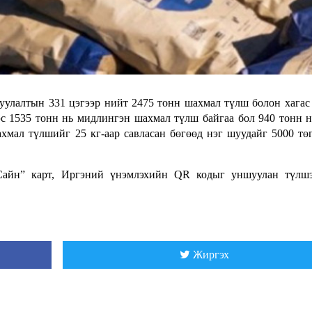
уулалтын 331 цэгээр нийт 2475 тонн шахмал түлш болон хагас
с 1535 тонн нь мидлингэн шахмал түлш байгаа бол 940 тонн н
хмал түлшийг 25 кг-аар савласан бөгөөд нэг шуудайг 5000 тө
“Сайн” карт, Иргэний үнэмлэхийн QR кодыг уншуулан түлшэ
Жиргэх