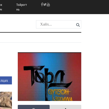
ох
Тойрогт
рч
нь
лцах