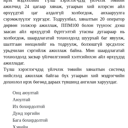
ирэх мэдээллийг Түлш хэрэглэгчдэд үйлчлэх төвийн
ажилчид 24 цагаар хянаж, угаарын хий илэрсэн айл
өрхүүдтэй цаг алдалгүй холбогдож, анхааруулга
сэрэмжлүүлэг хүргэдэг. Тодруулбал, хяналтын 20 оператор
дөрвөн ээлжээр ажиллаж, ППМ100 болон түүнээс дээш
заасан айл өрхүүдтэй бүртгэлтэй утасны дугаараар нь
холбогдож, шаардлагатай тохиолдолд шуурхай баг явуулж,
шалтгаан нөхцөлийг нь тодруулж, болзошгүй эрсдэлээс
урьдчилан сэргийлж ажиллаж байна. Мөн шаардлагатай
тохиолдолд засвар үйлчилгээний хэлтсийнхэн айл өрхүүдэд
ажилладаг.
Түлш хэрэглэгчдэд үйлчлэх төвийн хяналтын системд
нийслэлд ажиллаж байгаа бүх угаарын хий мэдрэгчийн
дохиолол ирэх бөгөөд дараах түвшинд ангилан харуулдаг.
Онц аюултай
Аюултай
Их бохирдолтой
Дунд зэргийн
Бага бохирдолтой
Хэвийн