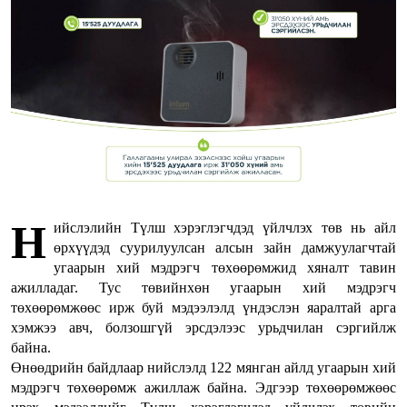
Н
ийслэлийн Түлш хэрэглэгчдэд үйлчлэх төв нь айл
өрхүүдэд суурилуулсан алсын зайн дамжуулагчтай
угаарын хий мэдрэгч төхөөрөмжид хяналт тавин
ажилладаг. Тус төвийнхөн угаарын хий мэдрэгч
төхөөрөмжөөс ирж буй мэдээлэлд үндэслэн яаралтай арга
хэмжээ авч, болзошгүй эрсдэлээс урьдчилан сэргийлж
байна.
Өнөөдрийн байдлаар нийслэлд 122 мянган айлд угаарын хий
мэдрэгч төхөөрөмж ажиллаж байна. Эдгээр төхөөрөмжөөс