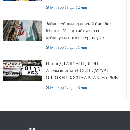
Өчигдөр 18 цаг 12 мин
Зайлшгүй шаардлагатай биш бол
Монгол Улсад хийх аяллаа
хойшлуулах эсвэл түр цуцлах
Өчигдөр 17 цаг 51 мин
Иргэн Д.ГАЛСАНЦЭРЭН
Автомашины УЛСЫН ДУГААР
ОЛГОХЫГ ХЯЗГААРЛАХ ЖУРМЫГ
ЦУЦЛУУЛАХ санал гаргажээ
Өчигдөр 17 цаг 48 мин