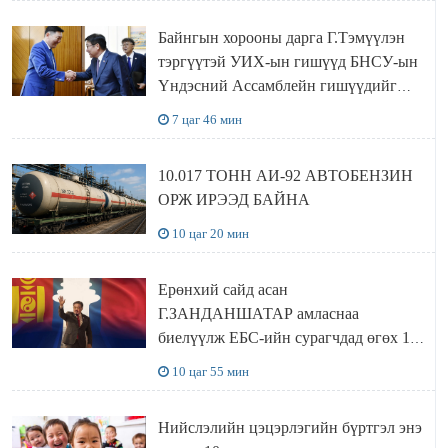
Байнгын хорооны дарга Г.Тэмүүлэн
тэргүүтэй УИХ-ын гишүүд БНСУ-ын
Үндэсний Ассамблейн гишүүдийг
хүлээн авч уулзав
7 цаг 46 мин
10.017 ТОНН АИ-92 АВТОБЕНЗИН
ОРЖ ИРЭЭД БАЙНА
10 цаг 20 мин
Ерөнхий сайд асан
Г.ЗАНДАНШАТАР амласнаа
биелүүлж ЕБС-ийн сурагчдад өгөх 10.
МЯНГАН ШАТРАА хүлээн авчээ
10 цаг 55 мин
Нийслэлийн цэцэрлэгийн бүртгэл энэ