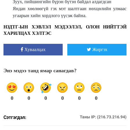
Зуух, пийшингийн бүрэн бүтэн байдал алдагдсан
Яндан хөөлөөгүй гэх мэт шалтгаан нөхцөлийн улмаас
угаарын хийн хордлого үүсэж байна.
НЗДТГ-ЫН ХЭВЛЭЛ МЭДЭЭЛЭЛ, ОЛОН НИЙТТЭЙ
ХАРИЛЦАХ ХЭЛТЭС
Хуваалцах
Жиргэх
Энэ мэдээ танд ямар санагдав?
0
0
0
0
0
0
Сэтгэгдэл:
Таны IP: (216.73.216.94)