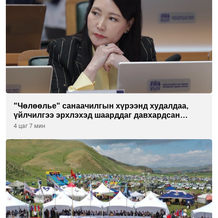
"Чөлөөлье" санаачилгын хүрээнд худалдаа,
үйлчилгээ эрхлэхэд шаарддаг давхардсан
бүртгэлийг хүчингүй болгох тогтоолын төслийг
4 цаг 7 мин
баталлаа