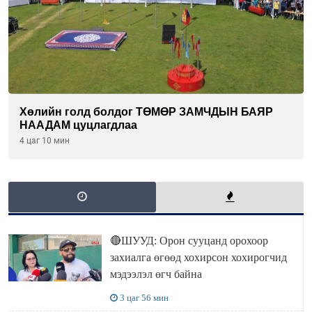
Хөлийн голд болдог ТӨМӨР ЗАМЧДЫН БАЯР
НААДАМ цуцлагдлаа
4 цаг 10 мин
🔴ШУУД: Орон сууцанд орохоор
захиалга өгөөд хохирсон хохирогчид
мэдээлэл өгч байна
3 цаг 56 мин