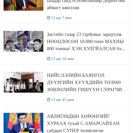
Шадар сайд Н.Номтойбаяр Дорноговь
аймагт ажиллав
12 цаг 7 мин
Засгийн газар 23 тэрбумыг зарцуулж
НӨӨЦЛӨСӨН 10.000 тонн МАХНЫ
800 тонныг ХЭН ХУЛГЙАЛСАН бэ...
12 цаг 16 мин
НИЙСЛЭЛИЙН БАЯНГОЛ
ДҮҮРГИЙН ХҮҮХДИЙН ТӨЛӨӨ
ЗӨВЛӨЛИЙН ГИШҮҮН СУРАГЧИД
БОЛОВСРОЛЫН ЯАМАНД
13 цаг 45 мин
ЗОЧИЛЛОО
АВЛИГАЧДЫН ХӨРӨНГИЙГ
ХУРААХ тухай С.АМАРСАЙХАН
сайдын СУПЕР төлөвлөгөө