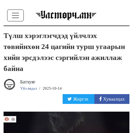
Түлш хэрэглэгчдэд үйлчлэх
төвийнхөн 24 цагийн турш угаарын
хийн эрсдэлээс сэргийлэн ажиллаж
байна
Батхуяг
Үйл явдал
/
2025-10-14
Жиргэх
Хуваалцах