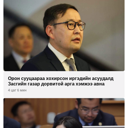
Орон сууцаараа хохирсон иргэдийн асуудалд
Засгийн газар дорвитой арга хэмжээ авна
4 цаг 6 мин