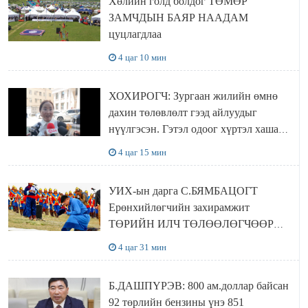
Хөлийн голд болдог ТӨМӨР
ЗАМЧДЫН БАЯР НААДАМ
цуцлагдлаа
4 цаг 10 мин
ХОХИРОГЧ: Зургаан жилийн өмнө
дахин төлөвлөлт гээд айлуудыг
нүүлгэсэн. Гэтэл одоог хүртэл хашаа
байшин ч байхгүй, орон сууц ч
4 цаг 15 мин
байхгүй хаана амьдрахаа мэдэхгүй явж
байна
УИХ-ын дарга С.БЯМБАЦОГТ
Ерөнхийлөгчийн захирамжит
ТӨРИЙН ИЛЧ ТӨЛӨӨЛӨГЧӨӨР
Сутай хайрханы тахилгад оролцжээ
4 цаг 31 мин
Б.ДАШПҮРЭВ: 800 ам.доллар байсан
92 төрлийн бензины үнэ 851