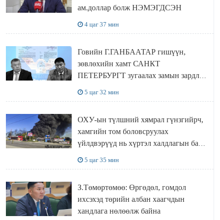
ам.доллар болж НЭМЭГДСЭН
4 цаг 37 мин
Говийн Г.ГАНБААТАР гишүүн,
зөвлөхийн хамт САНКТ
ПЕТЕРБУРГТ зугаалах замын зардлаа
“ИНҮТ” ТӨХХК даажээ
5 цаг 32 мин
ОХУ-ын түлшний хямрал гүнзгийрч,
хамгийн том боловсруулах
үйлдвэрүүд нь хүртэл халдлагын бай
болов
5 цаг 35 мин
З.Төмөртөмөө: Өргөдөл, гомдол
ихсэхэд төрийн албан хаагчдын
хандлага нөлөөлж байна