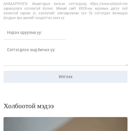
АНХААРУУЛГА: Уншигчдын бичсэн сэтгэгдэлд https://www.ulsturch.mn
хариуцлага хүлээхгүй болно. Манай сайт ХХЗХ-ны журмын дагуу зүй
зохисгүй зарим үг, хэллэгийг хязгаарласан тул Та сэтгэгдэл бичихдээ
бусдын эрх ашгийг хүндэтгэн үзнэ үү.
Илгээх
Холбоотой мэдээ