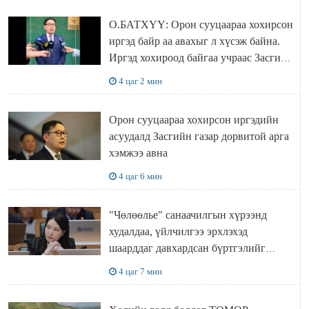
О.БАТХҮҮ: Орон сууцаараа хохирсон
иргэд байр аа авахыг л хүсэж байна.
Иргэд хохироод байгаа учраас Засгийн
газар доривтой арга хэмжээ авч
4 цаг 2 мин
ажиллана
Орон сууцаараа хохирсон иргэдийн
асуудалд Засгийн газар дорвитой арга
хэмжээ авна
4 цаг 6 мин
"Чөлөөлье" санаачилгын хүрээнд
худалдаа, үйлчилгээ эрхлэхэд
шаарддаг давхардсан бүртгэлийг
хүчингүй болгох тогтоолын төслийг
4 цаг 7 мин
баталлаа