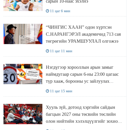
сарын 10-наас эхэлнэ
11 цаг 6 мин
“ЧИНГИС ХААН” одон хүртсэн
С.НАРАНГЭРЭЛ академичид 713 сая
төгрөгийн УРАМШУУЛАЛ олгожээ
11 цаг 11 мин
Нэгдүгээр хорооллын арын замыг
наймдугаар сарын 6-ны 23:00 цагаас
түр хааж, борооны ус зайлуулах
шугамын хөндлөн сэтэлгээ хийнэ
11 цаг 15 мин
Хууль зүй, дотоод хэргийн сайдын
багцын 2027 оны төсвийн төслийн
олон нийтийн хэлэлцүүлгийг зохион
байгууллаа