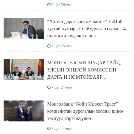
6 цаг 56 мин
“Хотын дарга сонсож байна” 150150
тусгай дугаарыг наймдугаар сарын 14-
нөөс ажиллуулж эхэлнэ
7 цаг 15 мин
МОНГОЛ УЛСЫН ШАДАР САЙД,
УЛСЫН ОНЦГОЙ КОМИССЫН
ДАРГА Н.НОМТОЙБАЯР
ӨМНӨГОВЬ АЙМАГТ
7 цаг 24 мин
АЖИЛЛАЛАА
Монголбанк “Койн Инвест Траст”
компанитай дурсгалын зоосны шинэ
төслүүд хэрэгжүүлнэ
7 цаг 44 мин