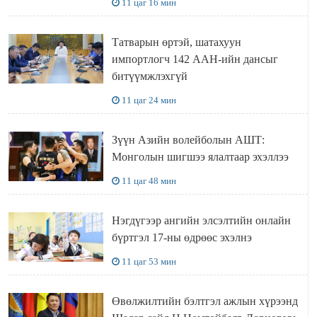
11 цаг 16 мин
Татварын өртэй, шатахуун
импортлогч 142 ААН-ийн дансыг
битүүмжлэхгүй
11 цаг 24 мин
Зүүн Азийн волейболын АШТ:
Монголын шигшээ ялалтаар эхэллээ
11 цаг 48 мин
Нэгдүгээр ангийн элсэлтийн онлайн
бүртгэл 17-ны өдрөөс эхэлнэ
11 цаг 53 мин
Өвөлжилтийн бэлтгэл ажлын хүрээнд