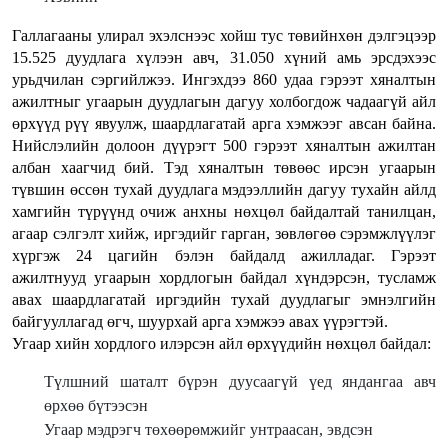
Галлагааны улирал эхэлснээс хойш тус төвийнхөн дэлгэцээр
15.525 дуудлага хүлээн авч, 31.050 хүний амь эрсдэхээс
урьдчилан сэргийлжээ. Ингэхдээ 860 удаа гэрээт хяналтын
ажилтныг угаарын дуудлагын дагуу холбогдож чадаагүй айл
өрхүүд рүү явуулж, шаардлагатай арга хэмжээг авсан байна.
Нийслэлийн долоон дүүрэгт 500 гэрээт хяналтын ажилтан
албан хаагчид бий. Тэд хяналтын төвөөс ирсэн угаарын
түвшин өссөн тухай дуудлага мэдээллийн дагуу тухайн айлд
хамгийн түрүүнд очиж анхны нөхцөл байдалтай танилцан,
агаар сэлгэлт хийж, иргэдийг гарган, зөвлөгөө сэрэмжлүүлэг
хүргэж 24 цагийн бэлэн байдалд ажилладаг. Гэрээт
ажилтнууд угаарын хордлогын байдал хүндэрсэн, тусламж
авах шаардлагатай иргэдийн тухай дуудлагыг эмнэлгийн
байгууллагад өгч, шуурхай арга хэмжээ авах үүрэгтэй.
Угаар хийн хордлого илэрсэн айл өрхүүдийн нөхцөл байдал:
Түлшний шаталт бүрэн дуусаагүй үед яндангаа авч
өрхөө бүтээсэн
Угаар мэдрэгч төхөөрөмжийг унтраасан, эвдсэн