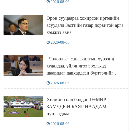
2026-08-06
Орон сууцаараа хохирсон иргэдийн
асуудалд Засгийн газар дорвитой арга
хэмжээ авна
2026-08-06
"Чөлөөлье" санаачилгын хүрээнд
худалдаа, үйлчилгээ эрхлэхэд
шаарддаг давхардсан бүртгэлийг
хүчингүй болгох тогтоолын төслийг
2026-08-06
баталлаа
Хөлийн голд болдог ТӨМӨР
ЗАМЧДЫН БАЯР НААДАМ
цуцлагдлаа
2026-08-06