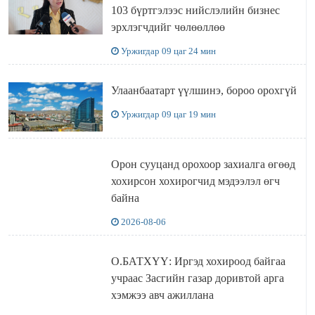
103 бүртгэлээс нийслэлийн бизнес
эрхлэгчдийг чөлөөллөө
Уржигдар 09 цаг 24 мин
Улаанбаатарт үүлшинэ, бороо орохгүй
Уржигдар 09 цаг 19 мин
Орон сууцанд орохоор захиалга өгөөд
хохирсон хохирогчид мэдээлэл өгч
байна
2026-08-06
О.БАТХҮҮ: Иргэд хохироод байгаа
учраас Засгийн газар доривтой арга
хэмжээ авч ажиллана