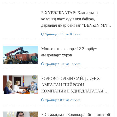
Б.ХҮРЭЛБААТАР: Хаана ямар
колонкд шатахуун өгч байгаа,
дараалал ямар байгааг "BENZIN.MN”
сайтаас харах боломжтой
Уржигдар 11 цаг 00 мин
Монголын экспорт 12.2 тэрбум
ам.долларт хүрэв
Уржигдар 10 цаг 16 мин
БОЛОВСРОЛЫН САЙД Л.ЭНХ-
АМГАЛАН ПИЙРСОН
КОМПАНИЙН УДИРДЛАГАТАЙ
УУЛЗЛАА
Уржигдар 09 цаг 28 мин
Б.Сэмжидмаа: Зөвшөөрлийн шинжтэй