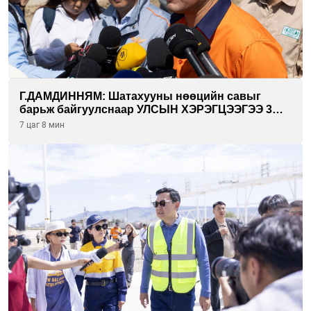
Г.ДАМДИННЯМ: Шатахууны нөөцийн савыг
барьж байгуулснаар УЛСЫН ХЭРЭГЦЭЭГЭЭ 3
САРААР НӨӨЦЛӨДӨГ болно
7 цаг 8 мин