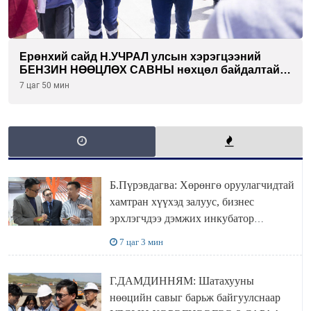
Ерөнхий сайд Н.УЧРАЛ улсын хэрэгцээний
БЕНЗИН НӨӨЦЛӨХ САВНЫ нөхцөл байдалтай
танилцлаа
7 цаг 50 мин
Б.Пүрэвдагва: Хөрөнгө оруулагчидтай
хамтран хүүхэд залуус, бизнес
эрхлэгчдээ дэмжих инкубатор
төвүүдийг хотын захын хорооллуудад
7 цаг 3 мин
байгуулна
Г.ДАМДИННЯМ: Шатахууны
нөөцийн савыг барьж байгуулснаар