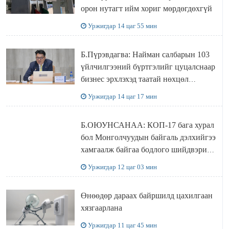
орон нутагт ийм хориг мөрдөгдөхгүй
Уржигдар 14 цаг 55 мин
Б.Пүрэвдагва: Найман салбарын 103
үйлчилгээний бүртгэлийг цуцалснаар
бизнес эрхлэхэд таатай нөхцөл
бүрдэнэ
Уржигдар 14 цаг 17 мин
Б.ОЮУНСАНАА: КОП-17 бага хурал
бол Монголчуудын байгаль дэлхийгээ
хамгаалж байгаа бодлого шийдвэрийг
ДЭЛХИЙД СУРТАЛЧИЛАХ гол
Уржигдар 12 цаг 03 мин
бодлого
Өнөөдөр дараах байршилд цахилгаан
хязгаарлана
Уржигдар 11 цаг 45 мин