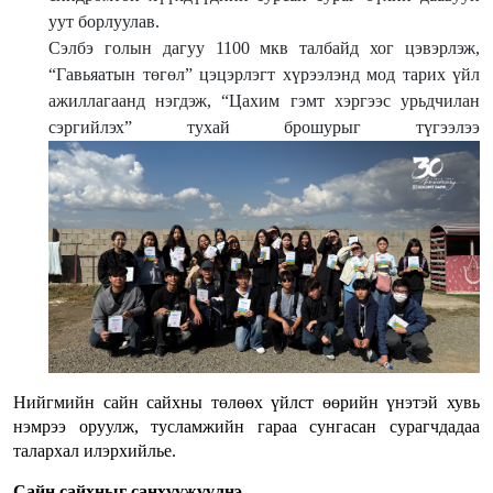
уут борлуулав.
Сэлбэ голын дагуу 1100 мкв талбайд хог цэвэрлэж,
“Гавьяатын төгөл” цэцэрлэгт хүрээлэнд мод тарих үйл
ажиллагаанд нэгдэж, “Цахим гэмт хэргээс урьдчилан
сэргийлэх” тухай брошурыг түгээлээ
Нийгмийн сайн сайхны төлөөх үйлст өөрийн үнэтэй хувь
нэмрээ оруулж, тусламжийн гараа сунгасан сурагчдадаа
талархал илэрхийлье.
Сайн сайхныг санхүүжүүлнэ