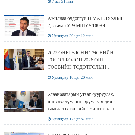
7 цаг 54 мин
Ажилдаа очдоггүй Н.МАНДУУЛЫГ
7,5 саяар УРАМШУУЛЖЭЭ
Уржигдар 20 цаг 12 мин
2027 ОНЫ УЛСЫН ТӨСВИЙН
ТӨСӨЛ БОЛОН 2026 ОНЫ
ТӨСВИЙН ТОДОТГОЛЫН
ТӨСЛИЙН ОЛОН НИЙТИЙН
Уржигдар 18 цаг 26 мин
ХЭЛЭЛЦҮҮЛЭГ БОЛЛОО
Улаанбаатарын утааг бууруулах,
нийслэлчүүдийн эрүүл мэндийг
хамгаалах төслийг “Чингис хаан
баялгийн сан нэгдэл” ХХК-тай
Уржигдар 17 цаг 57 мин
хамтран хэрэгжүүлнэ