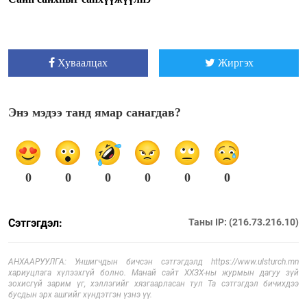
Хуваалцах
Жиргэх
Энэ мэдээ танд ямар санагдав?
0
0
0
0
0
0
Сэтгэгдэл:
Таны IP: (216.73.216.10)
АНХААРУУЛГА: Уншигчдын бичсэн сэтгэгдэлд https://www.ulsturch.mn
хариуцлага хүлээхгүй болно. Манай сайт ХХЗХ-ны журмын дагуу зүй
зохисгүй зарим үг, хэллэгийг хязгаарласан тул Та сэтгэгдэл бичихдээ
бусдын эрх ашгийг хүндэтгэн үзнэ үү.