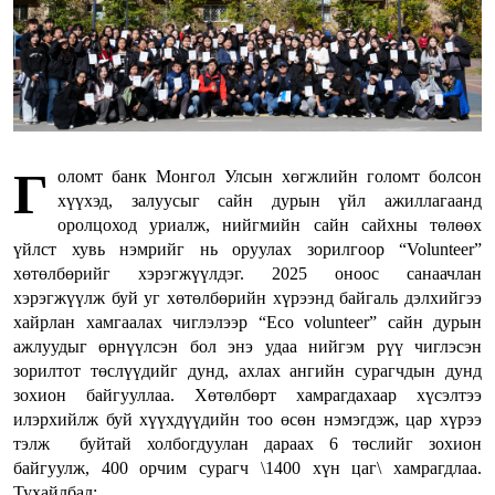
Г
оломт банк Монгол Улсын хөгжлийн голомт болсон
хүүхэд, залуусыг сайн дурын үйл ажиллагаанд
оролцоход уриалж, нийгмийн сайн сайхны төлөөх
үйлст хувь нэмрийг нь оруулах зорилгоор “Volunteer”
хөтөлбөрийг хэрэгжүүлдэг. 2025 оноос санаачлан
хэрэгжүүлж буй уг хөтөлбөрийн хүрээнд байгаль дэлхийгээ
хайрлан хамгаалах чиглэлээр “Eco volunteer” сайн дурын
ажлуудыг өрнүүлсэн бол энэ удаа нийгэм рүү чиглэсэн
зорилтот төслүүдийг дунд, ахлах ангийн сурагчдын дунд
зохион байгууллаа. Хөтөлбөрт хамрагдахаар хүсэлтээ
илэрхийлж буй хүүхдүүдийн тоо өсөн нэмэгдэж, цар хүрээ
тэлж буйтай холбогдуулан дараах 6 төслийг зохион
байгуулж, 400 орчим сурагч \1400 хүн цаг\ хамрагдлаа.
Тухайлбал: