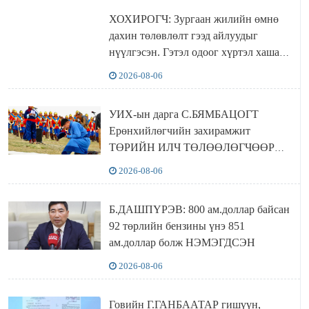
ХОХИРОГЧ: Зургаан жилийн өмнө
дахин төлөвлөлт гээд айлуудыг
нүүлгэсэн. Гэтэл одоог хүртэл хашаа
байшин ч байхгүй, орон сууц ч
2026-08-06
байхгүй хаана амьдрахаа мэдэхгүй явж
байна
УИХ-ын дарга С.БЯМБАЦОГТ
Ерөнхийлөгчийн захирамжит
ТӨРИЙН ИЛЧ ТӨЛӨӨЛӨГЧӨӨР
Сутай хайрханы тахилгад оролцжээ
2026-08-06
Б.ДАШПҮРЭВ: 800 ам.доллар байсан
92 төрлийн бензины үнэ 851
ам.доллар болж НЭМЭГДСЭН
2026-08-06
Говийн Г.ГАНБААТАР гишүүн,