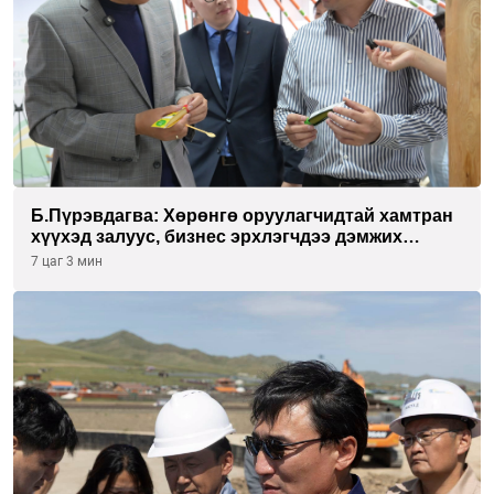
Б.Пүрэвдагва: Хөрөнгө оруулагчидтай хамтран
хүүхэд залуус, бизнес эрхлэгчдээ дэмжих
инкубатор төвүүдийг хотын захын
7 цаг 3 мин
хорооллуудад байгуулна