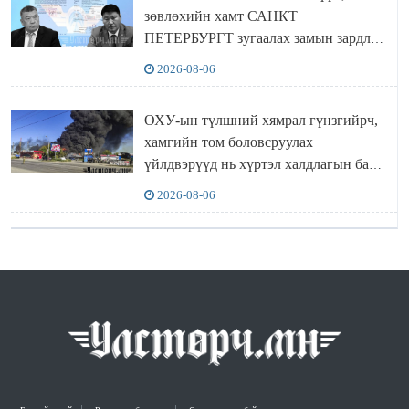
зөвлөхийн хамт САНКТ
ПЕТЕРБУРГТ зугаалах замын зардлаа
“ИНҮТ” ТӨХХК даажээ
2026-08-06
ОХУ-ын түлшний хямрал гүнзгийрч,
хамгийн том боловсруулах
үйлдвэрүүд нь хүртэл халдлагын бай
болов
2026-08-06