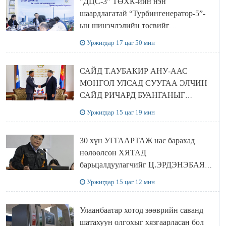
"ДЦС-3” ТӨХК-ийн нэн
шаардлагатай “Турбингенератор-5”-
ын шинэчлэлийн төсвийг
шийдвэрлэхээр болов
Уржигдар 17 цаг 50 мин
САЙД Т.АУБАКИР АНУ-ААС
МОНГОЛ УЛСАД СУУГАА ЭЛЧИН
САЙД РИЧАРД БУАНГАНЫГ
ХҮЛЭЭН АВЧ УУЛЗЛАА
Уржигдар 15 цаг 19 мин
30 хүн УГГААРТАЖ нас барахад
нөлөөлсөн ХЯТАД
барьцалдуулагчийг Ц.ЭРДЭНЭБАЯР
захирал дахин худалдаж авахаар
Уржигдар 15 цаг 12 мин
болжээ
Улаанбаатар хотод зөөврийн саванд
шатахуун олгохыг хязгаарласан бол