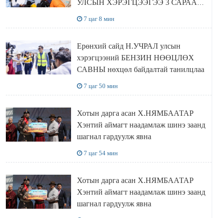
УЛСЫН ХЭРЭГЦЭЭГЭЭ 3 САРААР
НӨӨЦЛӨДӨГ болно
7 цаг 8 мин
Ерөнхий сайд Н.УЧРАЛ улсын
хэрэгцээний БЕНЗИН НӨӨЦЛӨХ
САВНЫ нөхцөл байдалтай танилцлаа
7 цаг 50 мин
Хотын дарга асан Х.НЯМБААТАР
Хэнтий аймагт наадамлаж шинэ заанд
шагнал гардуулж явна
7 цаг 54 мин
Хотын дарга асан Х.НЯМБААТАР
Хэнтий аймагт наадамлаж шинэ заанд
шагнал гардуулж явна