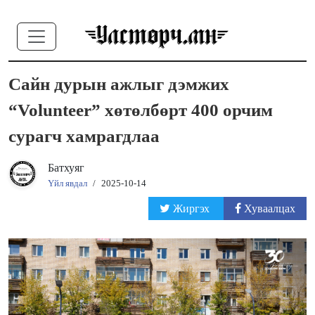
Сайн дурын ажлыг дэмжих
“Volunteer” хөтөлбөрт 400 орчим
сурагч хамрагдлаа
Батхуяг
Үйл явдал
/
2025-10-14
Жиргэх
Хуваалцах