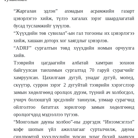
“Жаргалан эдлэн” ахмадын асрамжийн газарт
цэвэрлэгээ хийж, түлээ хагалах зэрэг шаардлагатай
бусад тусламжийг үзүүлэв.
“Хүүхдийн төв сувилал”-ын гал тогооны их цэвэрлэгээ
хийж, хашаан доторх хог хаягдлыг цэвэрлэв.
“ADRF” сургалтын төвд хүүхдийн номын орчуулга
хийв.
Тээврийн цагдаагийн албатай хамтран зохион
байгуулсан танхимын сургалтад 70 гаруй сурагчийг
хамруулсан. Цахилгаан дугуй, унадаг дугуй, мопед,
скүүтэр, суррон зэрэг 2 дугуйтай тээврийн хэрэгслээр
замын хөдөлгөөнд оролцох дүрэм, түүний ач холбогдол,
учирч болзошгүй эрсдэлийг таниулж, улмаар сурагчид
ойлголтоо бататгах зорилгоор замын хөдөлгөөнд
оролцогчдод мэдээллээ түгээв.
“Монголын дауны холбоо”-ны дэргэдэх “Инээмсэглэл”
кофе шопын үйл ажиллагааг сурталчилж, дауны
синдромтой хүүхдүүдийн зурсан зураг бүхий даавуун