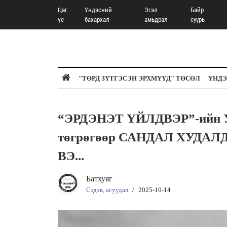
Цаг
Үндэсний
Эгэл
Байр
үе
бахархал
амьдрал
суурь
"ТӨРД ЗҮТГЭСЭН ЭРХМҮҮД" ТӨСӨЛ
ҮНДЭ
“ЭРДЭНЭТ ҮЙЛДВЭР”-ийн У
төгрөгөөр САНДАЛ ХУДАЛ
ВЭ...
Батхуяг
Сэдэв, асуудал
/
2025-10-14