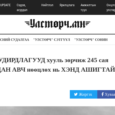
UPDATE
Сэдэв,
Нийтлэл
Ярилцлага
Амжилтын
Онцл
асуудал
түүх
улстө
СНИЙ СУДАЛГАА
"УЛСТӨРЧ" СЭТГҮҮЛ
"УЛСТӨРЧ" СОНИН
ДИРДЛАГУУД хууль зөрчиж 245 сая
ДАН АВЧ нөөцлөх нь ХЭНД АШИГТАЙ
Жиргэх
Хуваа