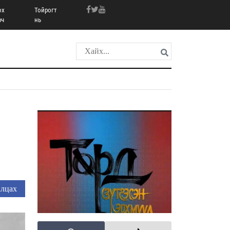
ох
Тойрогт
рч
нь
лцах