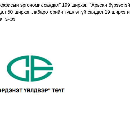
ффисын эргономик сандал” 199 ширхэг, “Арьсан бүрээстэй
ал 50 ширхэг, лабароторийн түшлэггүй сандал 19 ширхэгий
а гэжээ.