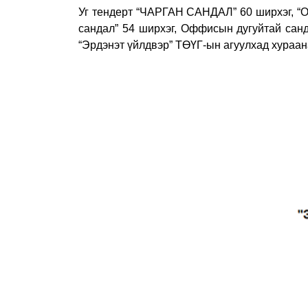
Уг тендерт “ЧАРГАН САНДАЛ” 60 ширхэг, “О
сандал” 54 ширхэг, Оффисын дугуйтай санд
“Эрдэнэт үйлдвэр” ТӨҮГ-ын агуулхад хураан