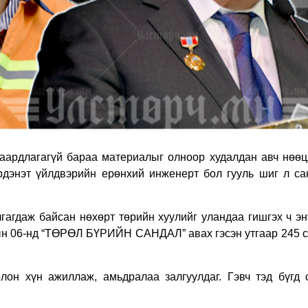
аардлагагүй бараа материалыг олноор худалдан авч нөөц
рдэнэт үйлдвэрийн ерөнхий инженерт бол гууль шиг л са
агдаж байсан нөхөрт төрийн хуулийг уландаа гишгэх ч эн
рын 06-нд “ТӨРӨЛ БҮРИЙН САНДАЛ” авах гэсэн утгаар 245 с
лон хүн ажиллаж, амьдралаа залгуулдаг. Гэвч тэд бүгд 