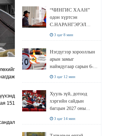
“ЧИНГИС ХААН”
одон хүртсэн
С.НАРАНГЭРЭЛ
академичид 713 сая
3 цаг 8 мин
төгрөгийн
УРАМШУУЛАЛ
Нэгдүгээр хорооллын
олгожээ
арын замыг
наймдугаар сарын 6-
лөхийг
ны 23:00 цагаас түр
нагдаж
3 цаг 12 мин
хааж, борооны ус
зайлуулах шугамын
Хууль зүй, дотоод
хөндлөн сэтэлгээ
үүхэнд
хэргийн сайдын
хийнэ
ая 151
багцын 2027 оны
төсвийн төслийн олон
3 цаг 14 мин
сандал
нийтийн
хэлэлцүүлгийг зохион
Татварын өртэй,