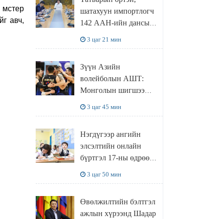
байгууллаа
 мстер
шатахуун импортлогч
г авч,
142 ААН-ийн дансыг
битүүмжлэхгүй
3 цаг 21 мин
Зүүн Азийн
волейболын АШТ:
Монголын шигшээ
ялалтаар эхэллээ
3 цаг 45 мин
Нэгдүгээр ангийн
элсэлтийн онлайн
бүртгэл 17-ны өдрөөс
эхэлнэ
3 цаг 50 мин
Өвөлжилтийн бэлтгэл
ажлын хүрээнд Шадар