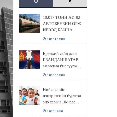
10.017 ТОНН АИ-92
АВТОБЕНЗИН ОРЖ
ИРЭЭД БАЙНА
2 цаг 17 мин
Ерөнхий сайд асан
Г.ЗАНДАНШАТАР
амласнаа биелүүлж
ЕБС-ийн сурагчдад
2 цаг 52 мин
өгөх 10. МЯНГАН
ШАТРАА хүлээн
Нийслэлийн
авчээ
цэцэрлэгийн бүртгэл
энэ сарын 10-наас
эхэлнэ
3 цаг 3 мин