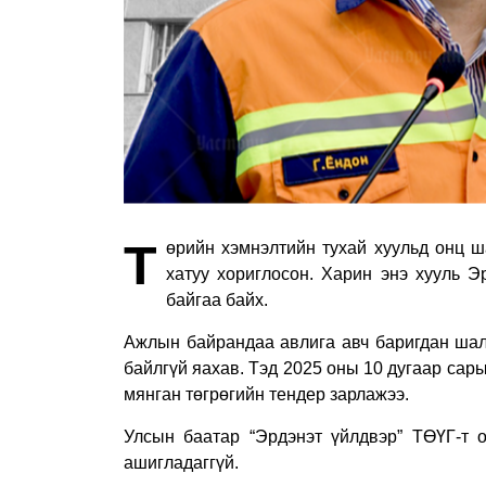
Т
өрийн хэмнэлтийн тухай хуульд онц ш
хатуу хориглосон. Харин энэ хууль Э
байгаа байх.
Ажлын байрандаа авлига авч баригдан шалг
байлгүй яахав. Тэд 2025 оны 10 дугаар са
мянган төгрөгийн тендер зарлажээ.
Улсын баатар “Эрдэнэт үйлдвэр” ТӨҮГ-т о
ашигладаггүй.