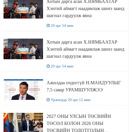
Хотын дарга асан Х.НЯМБААТАР
Хэнтий аймагт наадамлаж шинэ заанд
шагнал гардуулж явна
20 цаг 54 мин
Хотын дарга асан Х.НЯМБААТАР
Хэнтий аймагт наадамлаж шинэ заанд
шагнал гардуулж явна
20 цаг 54 мин
Ажилдаа очдоггүй Н.МАНДУУЛЫГ
7,5 саяар УРАМШУУЛЖЭЭ
Уржигдар 20 цаг 12 мин
2027 ОНЫ УЛСЫН ТӨСВИЙН
ТӨСӨЛ БОЛОН 2026 ОНЫ
ТӨСВИЙН ТОДОТГОЛЫН