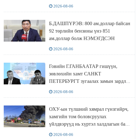
Сутай хайрханы тахилгад оролцжээ
2026-08-06
Б.ДАШПҮРЭВ: 800 ам.доллар байсан
92 төрлийн бензины үнэ 851
ам.доллар болж НЭМЭГДСЭН
2026-08-06
Говийн Г.ГАНБААТАР гишүүн,
зөвлөхийн хамт САНКТ
ПЕТЕРБУРГТ зугаалах замын зардлаа
“ИНҮТ” ТӨХХК даажээ
2026-08-06
ОХУ-ын түлшний хямрал гүнзгийрч,
хамгийн том боловсруулах
үйлдвэрүүд нь хүртэл халдлагын бай
болов
2026-08-06