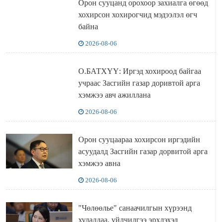
Орон сууцанд орохоор захиалга өгөөд
хохирсон хохирогчид мэдээлэл өгч
байна
2026-08-06
О.БАТХҮҮ: Иргэд хохироод байгаа
учраас Засгийн газар доривтой арга
хэмжээ авч ажиллана
2026-08-06
Орон сууцаараа хохирсон иргэдийн
асуудалд Засгийн газар дорвитой арга
хэмжээ авна
2026-08-06
"Чөлөөлье" санаачилгын хүрээнд
худалдаа, үйлчилгээ эрхлэхэд