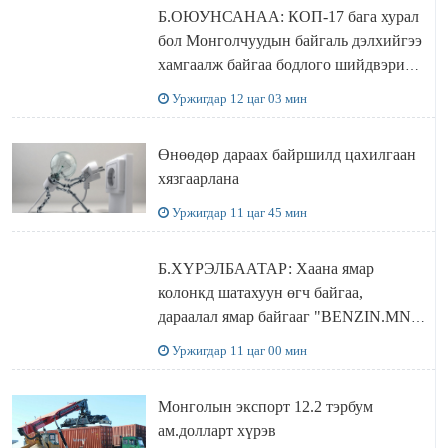
Б.ОЮУНСАНАА: КОП-17 бага хурал
бол Монголчуудын байгаль дэлхийгээ
хамгаалж байгаа бодлого шийдвэрийг
ДЭЛХИЙД СУРТАЛЧИЛАХ гол
Уржигдар 12 цаг 03 мин
бодлого
Өнөөдөр дараах байршилд цахилгаан
хязгаарлана
Уржигдар 11 цаг 45 мин
Б.ХҮРЭЛБААТАР: Хаана ямар
колонкд шатахуун өгч байгаа,
дараалал ямар байгааг "BENZIN.MN”
сайтаас харах боломжтой
Уржигдар 11 цаг 00 мин
Монголын экспорт 12.2 тэрбум
ам.долларт хүрэв