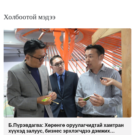
Холбоотой мэдээ
Б.Пүрэвдагва: Хөрөнгө оруулагчидтай хамтран
хүүхэд залуус, бизнес эрхлэгчдээ дэмжих