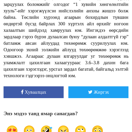
зарцуулах боломжийг олгодог “1 хувийн хөнгөлөлтийн
хууль”-ийг хэрэгжүүлсэн нийслэлийн анхны жишээ болж
байна. Төслийн хүрээнд агаарын бохирдлын түвшин
өндөртэй бүсэд байрлах 300 хүртэлх айл өрхийг ногоон
халаалтын шийдэлд хамруулах юм. Ингэхдээ өөрсдийн
зардлаар гэрээ бүрэн дулаалсан буюу “дулаан алдалтгүй гэр”
батламж авсан айлуудад төхөөрөмж суурилуулах юм.
Одоогоор эхний ээлжийн айлууд төхөөрөмжөө хэрэглээд
хэвшжээ. Агаараас дулаан ялгаруулдаг уг төхөөрөмж нь
уламжлалт цахилгаан халаагуураас 3.6–3.8 дахин бага
цахилгаан хэрэглэдэг, урсгал зардал багатай, байгальд ээлтэй
технологи гэдгээрээ онцлогтой юм.
Хуваалцах
Жиргэх
Энэ мэдээ танд ямар санагдав?