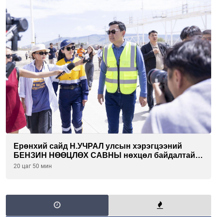
Ерөнхий сайд Н.УЧРАЛ улсын хэрэгцээний
БЕНЗИН НӨӨЦЛӨХ САВНЫ нөхцөл байдалтай
танилцлаа
20 цаг 50 мин