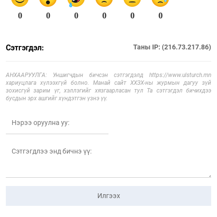
0
0
0
0
0
0
Сэтгэгдэл:
Таны IP: (216.73.217.86)
АНХААРУУЛГА: Уншигчдын бичсэн сэтгэгдэлд https://www.ulsturch.mn
хариуцлага хүлээхгүй болно. Манай сайт ХХЗХ-ны журмын дагуу зүй
зохисгүй зарим үг, хэллэгийг хязгаарласан тул Та сэтгэгдэл бичихдээ
бусдын эрх ашгийг хүндэтгэн үзнэ үү.
Илгээх