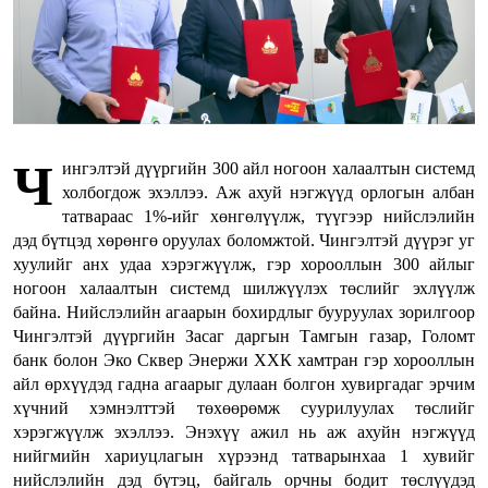
Ч
ингэлтэй дүүргийн 300 айл ногоон халаалтын системд
холбогдож эхэллээ. Аж ахуй нэгжүүд орлогын албан
татвараас 1%-ийг хөнгөлүүлж, түүгээр нийслэлийн
дэд бүтцэд хөрөнгө оруулах боломжтой. Чингэлтэй дүүрэг уг
хуулийг анх удаа хэрэгжүүлж, гэр хорооллын 300 айлыг
ногоон халаалтын системд шилжүүлэх төслийг эхлүүлж
байна. Нийслэлийн агаарын бохирдлыг бууруулах зорилгоор
Чингэлтэй дүүргийн Засаг даргын Тамгын газар, Голомт
банк болон Эко Сквер Энержи ХХК хамтран гэр хорооллын
айл өрхүүдэд гадна агаарыг дулаан болгон хувиргадаг эрчим
хүчний хэмнэлттэй төхөөрөмж суурилуулах төслийг
хэрэгжүүлж эхэллээ. Энэхүү ажил нь аж ахуйн нэгжүүд
нийгмийн хариуцлагын хүрээнд татварынхаа 1 хувийг
нийслэлийн дэд бүтэц, байгаль орчны бодит төслүүдэд