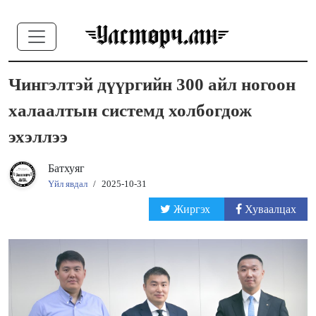
Чингэлтэй дүүргийн 300 айл ногоон
халаалтын системд холбогдож
эхэллээ
Батхуяг
Үйл явдал
/
2025-10-31
Жиргэх
Хуваалцах