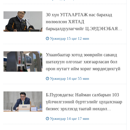
30 хүн УГГААРТАЖ нас барахад
нөлөөлсөн ХЯТАД
барьцалдуулагчийг Ц.ЭРДЭНЭБАЯР
захирал дахин худалдаж авахаар
Уржигдар 15 цаг 12 мин
болжээ
Улаанбаатар хотод зөөврийн саванд
шатахуун олгохыг хязгаарласан бол
орон нутагт ийм хориг мөрдөгдөхгүй
Уржигдар 14 цаг 55 мин
Б.Пүрэвдагва: Найман салбарын 103
үйлчилгээний бүртгэлийг цуцалснаар
бизнес эрхлэхэд таатай нөхцөл
бүрдэнэ
Уржигдар 14 цаг 17 мин