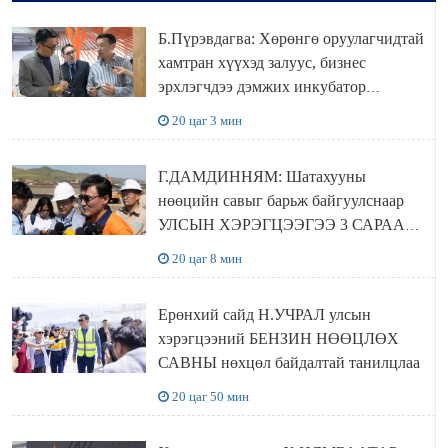
Б.Пүрэвдагва: Хөрөнгө оруулагчидтай
хамтран хүүхэд залуус, бизнес
эрхлэгчдээ дэмжих инкубатор
төвүүдийг хотын захын хорооллуудад
20 цаг 3 мин
байгуулна
Г.ДАМДИННЯМ: Шатахууны
нөөцийн савыг барьж байгуулснаар
УЛСЫН ХЭРЭГЦЭЭГЭЭ 3 САРААР
НӨӨЦЛӨДӨГ болно
20 цаг 8 мин
Ерөнхий сайд Н.УЧРАЛ улсын
хэрэгцээний БЕНЗИН НӨӨЦЛӨХ
САВНЫ нөхцөл байдалтай танилцлаа
20 цаг 50 мин