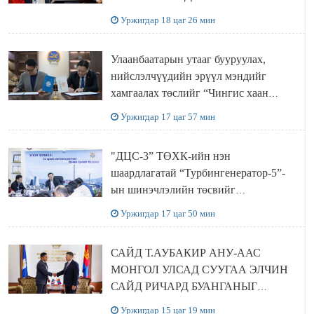
ТӨСЛИЙН ОЛОН НИЙТИЙН
Уржигдар 18 цаг 26 мин
ХЭЛЭЛЦҮҮЛЭГ БОЛЛОО
Улаанбаатарын утааг бууруулах,
нийслэлчүүдийн эрүүл мэндийг
хамгаалах төслийг “Чингис хаан
баялгийн сан нэгдэл” ХХК-тай
Уржигдар 17 цаг 57 мин
хамтран хэрэгжүүлнэ
"ДЦС-3” ТӨХК-ийн нэн
шаардлагатай “Турбингенератор-5”-
ын шинэчлэлийн төсвийг
шийдвэрлэхээр болов
Уржигдар 17 цаг 50 мин
САЙД Т.АУБАКИР АНУ-ААС
МОНГОЛ УЛСАД СУУГАА ЭЛЧИН
САЙД РИЧАРД БУАНГАНЫГ
ХҮЛЭЭН АВЧ УУЛЗЛАА
Уржигдар 15 цаг 19 мин