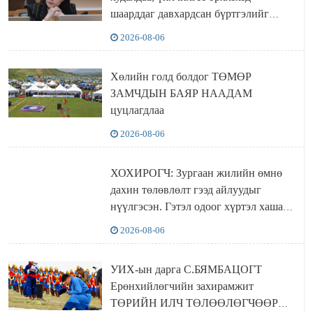
шаарддаг давхардсан бүртгэлийг
хүчингүй болгох тогтоолын төслийг
2026-08-06
баталлаа
Хөлийн голд болдог ТӨМӨР
ЗАМЧДЫН БАЯР НААДАМ
цуцлагдлаа
2026-08-06
ХОХИРОГЧ: Зургаан жилийн өмнө
дахин төлөвлөлт гээд айлуудыг
нүүлгэсэн. Гэтэл одоог хүртэл хашаа
байшин ч байхгүй, орон сууц ч
2026-08-06
байхгүй хаана амьдрахаа мэдэхгүй явж
байна
УИХ-ын дарга С.БЯМБАЦОГТ
Ерөнхийлөгчийн захирамжит
ТӨРИЙН ИЛЧ ТӨЛӨӨЛӨГЧӨӨР