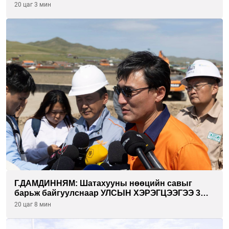
инкубатор төвүүдийг хотын захын
20 цаг 3 мин
хорооллуудад байгуулна
Г.ДАМДИННЯМ: Шатахууны нөөцийн савыг
барьж байгуулснаар УЛСЫН ХЭРЭГЦЭЭГЭЭ 3
САРААР НӨӨЦЛӨДӨГ болно
20 цаг 8 мин