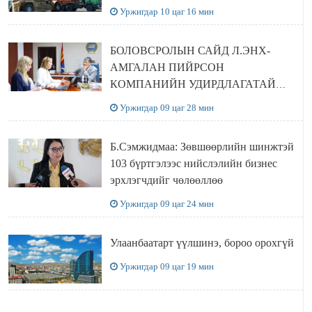
Уржигдар 10 цаг 16 мин
БОЛОВСРОЛЫН САЙД Л.ЭНХ-
АМГАЛАН ПИЙРСОН
КОМПАНИЙН УДИРДЛАГАТАЙ
УУЛЗЛАА
Уржигдар 09 цаг 28 мин
Б.Сэмжидмаа: Зөвшөөрлийн шинжтэй
103 бүртгэлээс нийслэлийн бизнес
эрхлэгчдийг чөлөөллөө
Уржигдар 09 цаг 24 мин
Улаанбаатарт үүлшинэ, бороо орохгүй
Уржигдар 09 цаг 19 мин